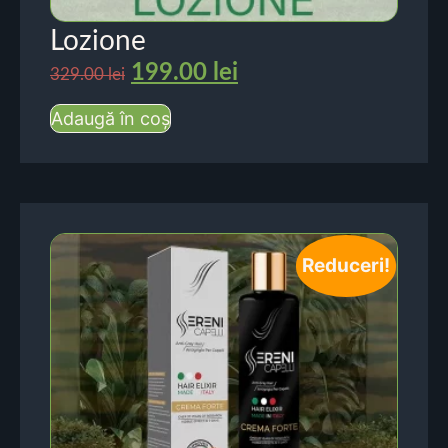
Lozione
199.00
lei
329.00
lei
Adaugă în coș
Reduceri!