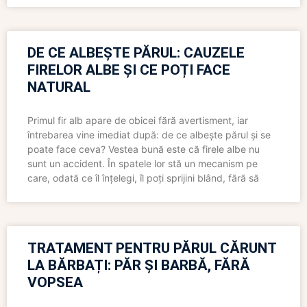
DE CE ALBEȘTE PĂRUL: CAUZELE
FIRELOR ALBE ȘI CE POȚI FACE
NATURAL
Primul fir alb apare de obicei fără avertisment, iar
întrebarea vine imediat după: de ce albește părul și se
poate face ceva? Vestea bună este că firele albe nu
sunt un accident. În spatele lor stă un mecanism pe
care, odată ce îl înțelegi, îl poți sprijini blând, fără să
TRATAMENT PENTRU PĂRUL CĂRUNT
LA BĂRBAȚI: PĂR ȘI BARBĂ, FĂRĂ
VOPSEA