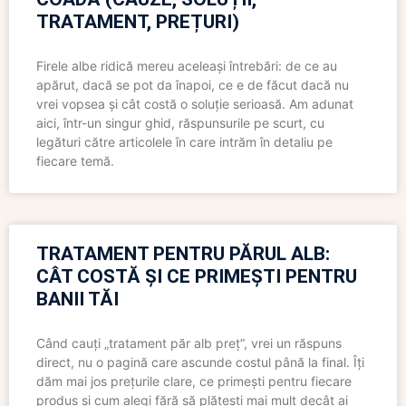
TRATAMENT, PREȚURI)
Firele albe ridică mereu aceleași întrebări: de ce au
apărut, dacă se pot da înapoi, ce e de făcut dacă nu
vrei vopsea și cât costă o soluție serioasă. Am adunat
aici, într-un singur ghid, răspunsurile pe scurt, cu
legături către articolele în care intrăm în detaliu pe
fiecare temă.
TRATAMENT PENTRU PĂRUL ALB:
CÂT COSTĂ ȘI CE PRIMEȘTI PENTRU
BANII TĂI
Când cauți „tratament păr alb preț”, vrei un răspuns
direct, nu o pagină care ascunde costul până la final. Îți
dăm mai jos prețurile clare, ce primești pentru fiecare
produs și cum alegi fără să plătești mai mult decât ai