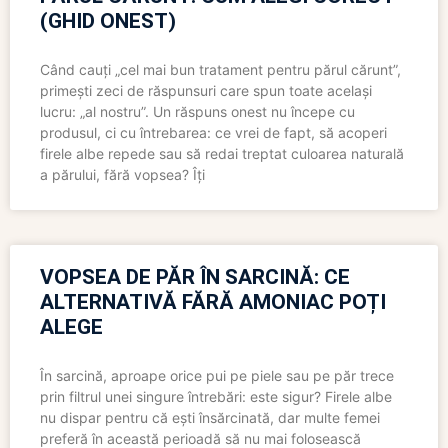
(GHID ONEST)
Când cauți „cel mai bun tratament pentru părul cărunt”,
primești zeci de răspunsuri care spun toate același
lucru: „al nostru”. Un răspuns onest nu începe cu
produsul, ci cu întrebarea: ce vrei de fapt, să acoperi
firele albe repede sau să redai treptat culoarea naturală
a părului, fără vopsea? Îți
VOPSEA DE PĂR ÎN SARCINĂ: CE
ALTERNATIVĂ FĂRĂ AMONIAC POȚI
ALEGE
În sarcină, aproape orice pui pe piele sau pe păr trece
prin filtrul unei singure întrebări: este sigur? Firele albe
nu dispar pentru că ești însărcinată, dar multe femei
preferă în această perioadă să nu mai folosească