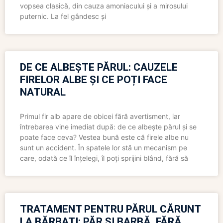
vopsea clasică, din cauza amoniacului și a mirosului
puternic. La fel gândesc și
DE CE ALBEȘTE PĂRUL: CAUZELE
FIRELOR ALBE ȘI CE POȚI FACE
NATURAL
Primul fir alb apare de obicei fără avertisment, iar
întrebarea vine imediat după: de ce albește părul și se
poate face ceva? Vestea bună este că firele albe nu
sunt un accident. În spatele lor stă un mecanism pe
care, odată ce îl înțelegi, îl poți sprijini blând, fără să
TRATAMENT PENTRU PĂRUL CĂRUNT
LA BĂRBAȚI: PĂR ȘI BARBĂ, FĂRĂ