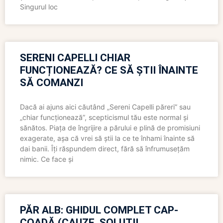
Singurul loc
SERENI CAPELLI CHIAR
FUNCȚIONEAZĂ? CE SĂ ȘTII ÎNAINTE
SĂ COMANZI
Dacă ai ajuns aici căutând „Sereni Capelli păreri” sau
„chiar funcționează”, scepticismul tău este normal și
sănătos. Piața de îngrijire a părului e plină de promisiuni
exagerate, așa că vrei să știi la ce te înhami înainte să
dai banii. Îți răspundem direct, fără să înfrumusețăm
nimic. Ce face și
PĂR ALB: GHIDUL COMPLET CAP-
COADĂ (CAUZE, SOLUȚII,