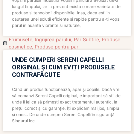
vopsirii parului! Industria vopsirii parului a evoluat de-a
lungul timpului, iar in prezent exista o mare varietate de
produse si tehnologii disponibile. Insa, daca esti in
cautarea unei solutii eficiente si rapide pentru a-ti vopsi
parul in nuante vibrante si naturale,
Frumusete
,
Ingrijirea parului
,
Par Subtire
,
Produse
cosmetice
,
Produse pentru par
UNDE CUMPERI SERENI CAPELLI
ORIGINAL ȘI CUM EVIȚI PRODUSELE
CONTRAFĂCUTE
Când un produs funcționează, apar și copiile. Dacă vrei
să comanzi Sereni Capelli original, e important să știi de
unde îl iei ca să primești exact tratamentul autentic, la
prețul corect și cu garanție. Îți explicăm mai jos, simplu
și onest. De unde cumperi Sereni Capelli în siguranță
Singurul loc