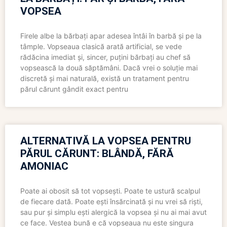
VOPSEA
Firele albe la bărbați apar adesea întâi în barbă și pe la
tâmple. Vopseaua clasică arată artificial, se vede
rădăcina imediat și, sincer, puțini bărbați au chef să
vopsească la două săptămâni. Dacă vrei o soluție mai
discretă și mai naturală, există un tratament pentru
părul cărunt gândit exact pentru
ALTERNATIVĂ LA VOPSEA PENTRU
PĂRUL CĂRUNT: BLÂNDĂ, FĂRĂ
AMONIAC
Poate ai obosit să tot vopsești. Poate te ustură scalpul
de fiecare dată. Poate ești însărcinată și nu vrei să riști,
sau pur și simplu ești alergică la vopsea și nu ai mai avut
ce face. Vestea bună e că vopseaua nu este singura