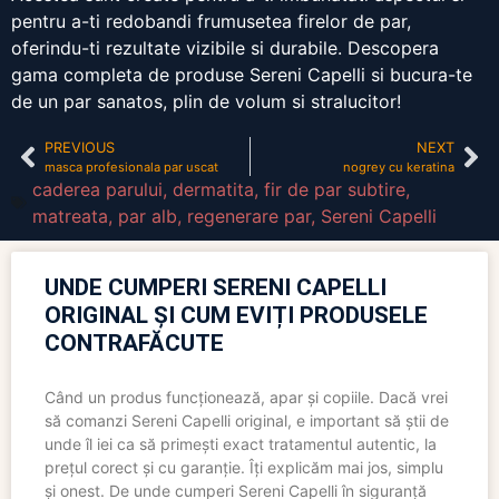
pentru a-ti redobandi frumusetea firelor de par,
oferindu-ti rezultate vizibile si durabile. Descopera
gama completa de produse Sereni Capelli si bucura-te
de un par sanatos, plin de volum si stralucitor!
PREVIOUS
NEXT
masca profesionala par uscat
nogrey cu keratina
caderea parului
,
dermatita
,
fir de par subtire
,
matreata
,
par alb
,
regenerare par
,
Sereni Capelli
UNDE CUMPERI SERENI CAPELLI
ORIGINAL ȘI CUM EVIȚI PRODUSELE
CONTRAFĂCUTE
Când un produs funcționează, apar și copiile. Dacă vrei
să comanzi Sereni Capelli original, e important să știi de
unde îl iei ca să primești exact tratamentul autentic, la
prețul corect și cu garanție. Îți explicăm mai jos, simplu
și onest. De unde cumperi Sereni Capelli în siguranță