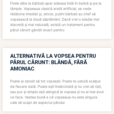
Firele albe la bărbați apar adesea întâi în barbă și pe la
tâmple. Vopseaua clasică arată artificial, se vede
rădăcina imediat și, sincer, puțini bărbați au chef să
vopsească la două săptămâni. Dacă vrei o soluție mai
discretă și mai naturală, există un tratament pentru
părul cărunt gândit exact pentru
ALTERNATIVĂ LA VOPSEA PENTRU
PĂRUL CĂRUNT: BLÂNDĂ, FĂRĂ
AMONIAC
Poate ai obosit să tot vopsești. Poate te ustură scalpul
de fiecare dată. Poate ești însărcinată și nu vrei să riști,
sau pur și simplu ești alergică la vopsea și nu ai mai avut
ce face. Vestea bună e că vopseaua nu este singura
cale să scapi de aspectul părului