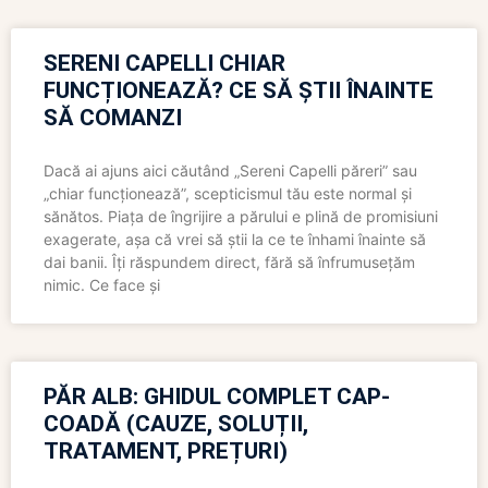
SERENI CAPELLI CHIAR
FUNCȚIONEAZĂ? CE SĂ ȘTII ÎNAINTE
SĂ COMANZI
Dacă ai ajuns aici căutând „Sereni Capelli păreri” sau
„chiar funcționează”, scepticismul tău este normal și
sănătos. Piața de îngrijire a părului e plină de promisiuni
exagerate, așa că vrei să știi la ce te înhami înainte să
dai banii. Îți răspundem direct, fără să înfrumusețăm
nimic. Ce face și
PĂR ALB: GHIDUL COMPLET CAP-
COADĂ (CAUZE, SOLUȚII,
TRATAMENT, PREȚURI)