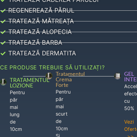
REGENEREAZĂ PĂRUL
TRATEAZĂ MĂTREAȚA
TRATEAZĂ ALOPECIA
TRATEAZĂ BARBA
TRATEAZĂ DERMATITA
CE PRODUSE TREBUIE SĂ UTILIZAȚI?
Tratamentul
GEL
Crema
INT
TRATAMENTUL
Forte
LOZIONE
Acce
Pentru
Pentru
efect
păr
păr
cu
mai
mai
50%
scurt
lung
de
de
Vezi
10cm
10cm
Ofert
Si
>>