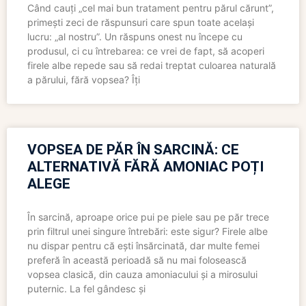
Când cauți „cel mai bun tratament pentru părul cărunt”,
primești zeci de răspunsuri care spun toate același
lucru: „al nostru”. Un răspuns onest nu începe cu
produsul, ci cu întrebarea: ce vrei de fapt, să acoperi
firele albe repede sau să redai treptat culoarea naturală
a părului, fără vopsea? Îți
VOPSEA DE PĂR ÎN SARCINĂ: CE
ALTERNATIVĂ FĂRĂ AMONIAC POȚI
ALEGE
În sarcină, aproape orice pui pe piele sau pe păr trece
prin filtrul unei singure întrebări: este sigur? Firele albe
nu dispar pentru că ești însărcinată, dar multe femei
preferă în această perioadă să nu mai folosească
vopsea clasică, din cauza amoniacului și a mirosului
puternic. La fel gândesc și