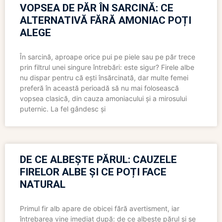
VOPSEA DE PĂR ÎN SARCINĂ: CE
ALTERNATIVĂ FĂRĂ AMONIAC POȚI
ALEGE
În sarcină, aproape orice pui pe piele sau pe păr trece
prin filtrul unei singure întrebări: este sigur? Firele albe
nu dispar pentru că ești însărcinată, dar multe femei
preferă în această perioadă să nu mai folosească
vopsea clasică, din cauza amoniacului și a mirosului
puternic. La fel gândesc și
DE CE ALBEȘTE PĂRUL: CAUZELE
FIRELOR ALBE ȘI CE POȚI FACE
NATURAL
Primul fir alb apare de obicei fără avertisment, iar
întrebarea vine imediat după: de ce albește părul și se