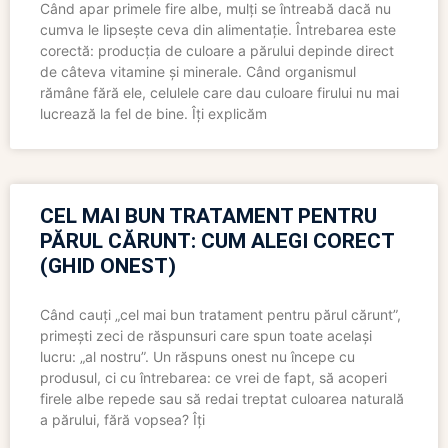
Când apar primele fire albe, mulți se întreabă dacă nu
cumva le lipsește ceva din alimentație. Întrebarea este
corectă: producția de culoare a părului depinde direct
de câteva vitamine și minerale. Când organismul
rămâne fără ele, celulele care dau culoare firului nu mai
lucrează la fel de bine. Îți explicăm
CEL MAI BUN TRATAMENT PENTRU
PĂRUL CĂRUNT: CUM ALEGI CORECT
(GHID ONEST)
Când cauți „cel mai bun tratament pentru părul cărunt”,
primești zeci de răspunsuri care spun toate același
lucru: „al nostru”. Un răspuns onest nu începe cu
produsul, ci cu întrebarea: ce vrei de fapt, să acoperi
firele albe repede sau să redai treptat culoarea naturală
a părului, fără vopsea? Îți