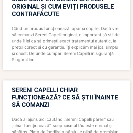
ORIGINAL ȘI CUM EVIȚI PRODUSELE
CONTRAFĂCUTE
Când un produs funcționează, apar și copiile. Dacă vrei
să comanzi Sereni Capelli original, e important să știi de
unde îl iei ca să primești exact tratamentul autentic, la
prețul corect și cu garanție. Îți explicăm mai jos, simplu
și onest. De unde cumperi Sereni Capelli în siguranță
Singurul loc
SERENI CAPELLI CHIAR
FUNCȚIONEAZĂ? CE SĂ ȘTII ÎNAINTE
SĂ COMANZI
Dacă ai ajuns aici căutând „Sereni Capelli păreri” sau
„chiar funcționează”, scepticismul tău este normal și
sănătos. Piața de îngrijire a părului e plină de promisiuni