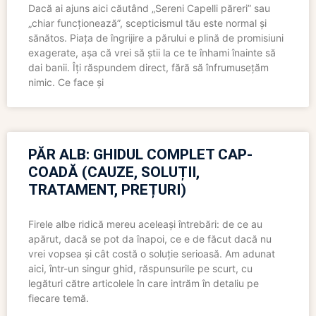
Dacă ai ajuns aici căutând „Sereni Capelli păreri” sau
„chiar funcționează”, scepticismul tău este normal și
sănătos. Piața de îngrijire a părului e plină de promisiuni
exagerate, așa că vrei să știi la ce te înhami înainte să
dai banii. Îți răspundem direct, fără să înfrumusețăm
nimic. Ce face și
PĂR ALB: GHIDUL COMPLET CAP-
COADĂ (CAUZE, SOLUȚII,
TRATAMENT, PREȚURI)
Firele albe ridică mereu aceleași întrebări: de ce au
apărut, dacă se pot da înapoi, ce e de făcut dacă nu
vrei vopsea și cât costă o soluție serioasă. Am adunat
aici, într-un singur ghid, răspunsurile pe scurt, cu
legături către articolele în care intrăm în detaliu pe
fiecare temă.