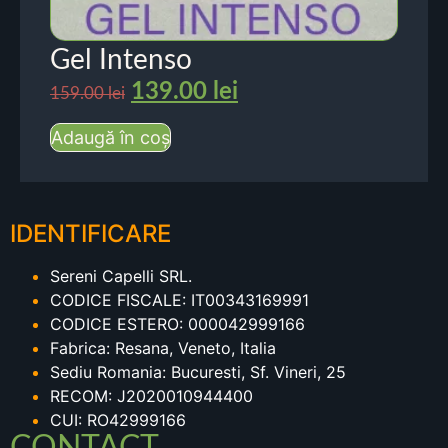
Gel Intenso
139.00
lei
159.00
lei
Adaugă în coș
IDENTIFICARE
Sereni Capelli SRL.
CODICE FISCALE: IT00343169991
CODICE ESTERO: 000042999166
Fabrica: Resana, Veneto, Italia
Sediu Romania: Bucuresti, Sf. Vineri, 25
RECOM: J2020010944400
CUI: RO42999166