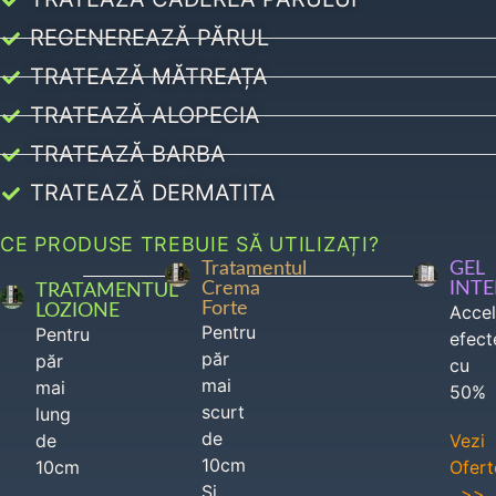
REGENEREAZĂ PĂRUL
TRATEAZĂ MĂTREAȚA
TRATEAZĂ ALOPECIA
TRATEAZĂ BARBA
TRATEAZĂ DERMATITA
CE PRODUSE TREBUIE SĂ UTILIZAȚI?
Tratamentul
GEL
Crema
INT
TRATAMENTUL
Forte
LOZIONE
Acce
Pentru
Pentru
efect
păr
păr
cu
mai
mai
50%
scurt
lung
de
de
Vezi
10cm
10cm
Ofert
Si
>>