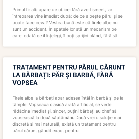
Primul fir alb apare de obicei fără avertisment, iar
întrebarea vine imediat după: de ce albește părul și se
poate face ceva? Vestea bună este că firele albe nu
sunt un accident. În spatele lor stă un mecanism pe
care, odată ce îl înțelegi, îl poți sprijini blând, fără să
TRATAMENT PENTRU PĂRUL CĂRUNT
LA BĂRBAȚI: PĂR ȘI BARBĂ, FĂRĂ
VOPSEA
Firele albe la bărbați apar adesea întâi în barbă și pe la
tâmple. Vopseaua clasică arată artificial, se vede
rădăcina imediat și, sincer, puțini bărbați au chef să
vopsească la două săptămâni. Dacă vrei o soluție mai
discretă și mai naturală, există un tratament pentru
părul cărunt gândit exact pentru