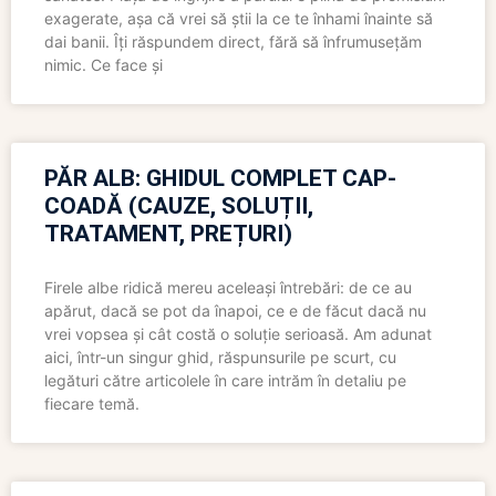
exagerate, așa că vrei să știi la ce te înhami înainte să
dai banii. Îți răspundem direct, fără să înfrumusețăm
nimic. Ce face și
PĂR ALB: GHIDUL COMPLET CAP-
COADĂ (CAUZE, SOLUȚII,
TRATAMENT, PREȚURI)
Firele albe ridică mereu aceleași întrebări: de ce au
apărut, dacă se pot da înapoi, ce e de făcut dacă nu
vrei vopsea și cât costă o soluție serioasă. Am adunat
aici, într-un singur ghid, răspunsurile pe scurt, cu
legături către articolele în care intrăm în detaliu pe
fiecare temă.