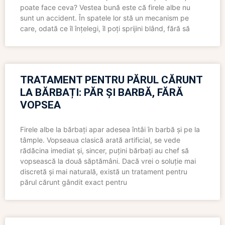
poate face ceva? Vestea bună este că firele albe nu
sunt un accident. În spatele lor stă un mecanism pe
care, odată ce îl înțelegi, îl poți sprijini blând, fără să
TRATAMENT PENTRU PĂRUL CĂRUNT
LA BĂRBAȚI: PĂR ȘI BARBĂ, FĂRĂ
VOPSEA
Firele albe la bărbați apar adesea întâi în barbă și pe la
tâmple. Vopseaua clasică arată artificial, se vede
rădăcina imediat și, sincer, puțini bărbați au chef să
vopsească la două săptămâni. Dacă vrei o soluție mai
discretă și mai naturală, există un tratament pentru
părul cărunt gândit exact pentru