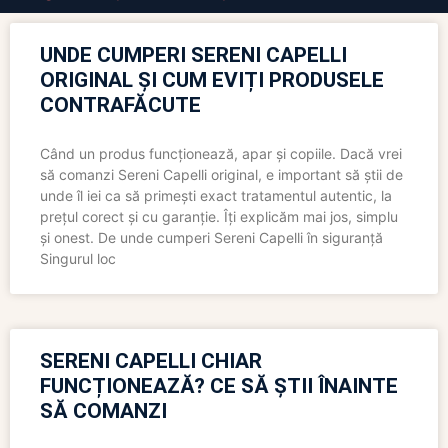
UNDE CUMPERI SERENI CAPELLI
ORIGINAL ȘI CUM EVIȚI PRODUSELE
CONTRAFĂCUTE
Când un produs funcționează, apar și copiile. Dacă vrei
să comanzi Sereni Capelli original, e important să știi de
unde îl iei ca să primești exact tratamentul autentic, la
prețul corect și cu garanție. Îți explicăm mai jos, simplu
și onest. De unde cumperi Sereni Capelli în siguranță
Singurul loc
SERENI CAPELLI CHIAR
FUNCȚIONEAZĂ? CE SĂ ȘTII ÎNAINTE
SĂ COMANZI