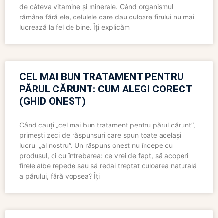
de câteva vitamine și minerale. Când organismul
rămâne fără ele, celulele care dau culoare firului nu mai
lucrează la fel de bine. Îți explicăm
CEL MAI BUN TRATAMENT PENTRU
PĂRUL CĂRUNT: CUM ALEGI CORECT
(GHID ONEST)
Când cauți „cel mai bun tratament pentru părul cărunt”,
primești zeci de răspunsuri care spun toate același
lucru: „al nostru”. Un răspuns onest nu începe cu
produsul, ci cu întrebarea: ce vrei de fapt, să acoperi
firele albe repede sau să redai treptat culoarea naturală
a părului, fără vopsea? Îți