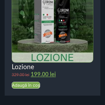
Lozione
199.00
lei
329.00
lei
Adaugă în coș