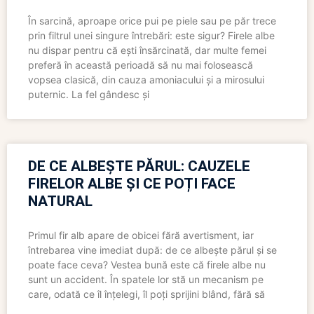
În sarcină, aproape orice pui pe piele sau pe păr trece
prin filtrul unei singure întrebări: este sigur? Firele albe
nu dispar pentru că ești însărcinată, dar multe femei
preferă în această perioadă să nu mai folosească
vopsea clasică, din cauza amoniacului și a mirosului
puternic. La fel gândesc și
DE CE ALBEȘTE PĂRUL: CAUZELE
FIRELOR ALBE ȘI CE POȚI FACE
NATURAL
Primul fir alb apare de obicei fără avertisment, iar
întrebarea vine imediat după: de ce albește părul și se
poate face ceva? Vestea bună este că firele albe nu
sunt un accident. În spatele lor stă un mecanism pe
care, odată ce îl înțelegi, îl poți sprijini blând, fără să