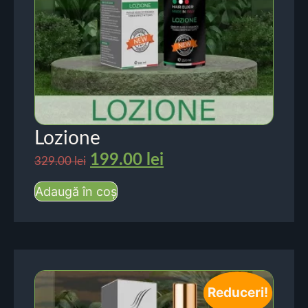
Lozione
199.00
lei
329.00
lei
Adaugă în coș
Reduceri!