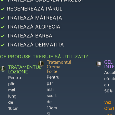
REGENEREAZĂ PĂRUL
TRATEAZĂ MĂTREAȚA
TRATEAZĂ ALOPECIA
TRATEAZĂ BARBA
TRATEAZĂ DERMATITA
CE PRODUSE TREBUIE SĂ UTILIZAȚI?
Tratamentul
GEL
Crema
INT
TRATAMENTUL
Forte
LOZIONE
Acce
Pentru
Pentru
efect
păr
păr
cu
mai
mai
50%
scurt
lung
de
de
Vezi
10cm
10cm
Ofert
Si
>>