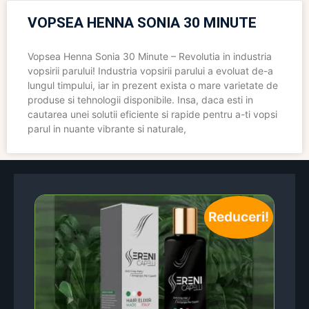
VOPSEA HENNA SONIA 30 MINUTE
Vopsea Henna Sonia 30 Minute – Revolutia in industria
vopsirii parului! Industria vopsirii parului a evoluat de-a
lungul timpului, iar in prezent exista o mare varietate de
produse si tehnologii disponibile. Insa, daca esti in
cautarea unei solutii eficiente si rapide pentru a-ti vopsi
parul in nuante vibrante si naturale,
Reduceri!