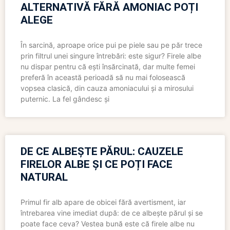
ALTERNATIVĂ FĂRĂ AMONIAC POȚI
ALEGE
În sarcină, aproape orice pui pe piele sau pe păr trece
prin filtrul unei singure întrebări: este sigur? Firele albe
nu dispar pentru că ești însărcinată, dar multe femei
preferă în această perioadă să nu mai folosească
vopsea clasică, din cauza amoniacului și a mirosului
puternic. La fel gândesc și
DE CE ALBEȘTE PĂRUL: CAUZELE
FIRELOR ALBE ȘI CE POȚI FACE
NATURAL
Primul fir alb apare de obicei fără avertisment, iar
întrebarea vine imediat după: de ce albește părul și se
poate face ceva? Vestea bună este că firele albe nu