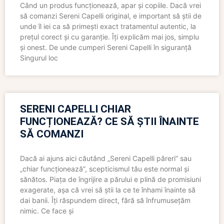
Când un produs funcționează, apar și copiile. Dacă vrei
să comanzi Sereni Capelli original, e important să știi de
unde îl iei ca să primești exact tratamentul autentic, la
prețul corect și cu garanție. Îți explicăm mai jos, simplu
și onest. De unde cumperi Sereni Capelli în siguranță
Singurul loc
SERENI CAPELLI CHIAR
FUNCȚIONEAZĂ? CE SĂ ȘTII ÎNAINTE
SĂ COMANZI
Dacă ai ajuns aici căutând „Sereni Capelli păreri” sau
„chiar funcționează”, scepticismul tău este normal și
sănătos. Piața de îngrijire a părului e plină de promisiuni
exagerate, așa că vrei să știi la ce te înhami înainte să
dai banii. Îți răspundem direct, fără să înfrumusețăm
nimic. Ce face și