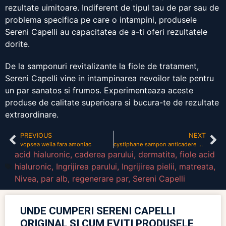
rezultate uimitoare. Indiferent de tipul tau de par sau de
problema specifica pe care o intampini, produsele
Sereni Capelli au capacitatea de a-ti oferi rezultatele
dorite.
De la samponuri revitalizante la fiole de tratament,
Sereni Capelli vine in intampinarea nevoilor tale pentru
un par sanatos si frumos. Experimenteaza aceste
produse de calitate superioara si bucura-te de rezultate
extraordinare.
PREVIOUS
NEXT
vopsea wella fara amoniac
cystiphane sampon anticadere pareri
acid hialuronic
,
caderea parului
,
dermatita
,
fiole acid
hialuronic
,
Ingrijirea parului
,
Ingrijirea pielii
,
matreata
,
Nivea
,
par alb
,
regenerare par
,
Sereni Capelli
UNDE CUMPERI SERENI CAPELLI
ORIGINAL ȘI CUM EVIȚI PRODUSELE