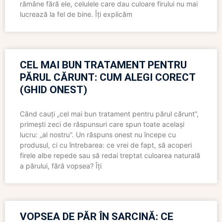
rămâne fără ele, celulele care dau culoare firului nu mai
lucrează la fel de bine. Îți explicăm
CEL MAI BUN TRATAMENT PENTRU
PĂRUL CĂRUNT: CUM ALEGI CORECT
(GHID ONEST)
Când cauți „cel mai bun tratament pentru părul cărunt”,
primești zeci de răspunsuri care spun toate același
lucru: „al nostru”. Un răspuns onest nu începe cu
produsul, ci cu întrebarea: ce vrei de fapt, să acoperi
firele albe repede sau să redai treptat culoarea naturală
a părului, fără vopsea? Îți
VOPSEA DE PĂR ÎN SARCINĂ: CE