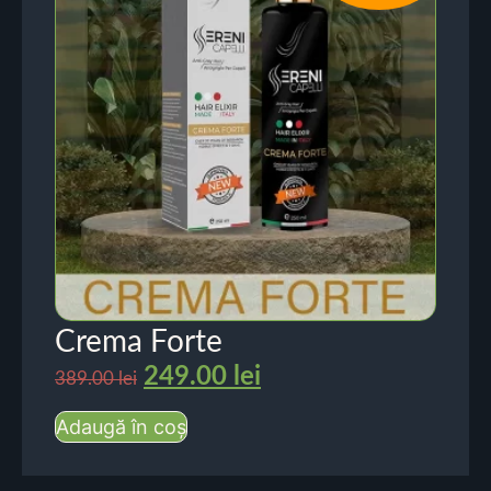
Crema Forte
249.00
lei
389.00
lei
Adaugă în coș