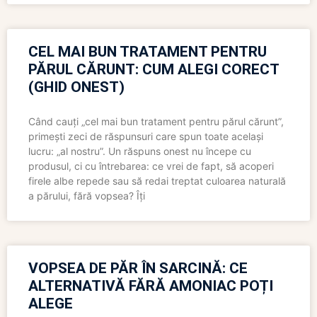
CEL MAI BUN TRATAMENT PENTRU
PĂRUL CĂRUNT: CUM ALEGI CORECT
(GHID ONEST)
Când cauți „cel mai bun tratament pentru părul cărunt”,
primești zeci de răspunsuri care spun toate același
lucru: „al nostru”. Un răspuns onest nu începe cu
produsul, ci cu întrebarea: ce vrei de fapt, să acoperi
firele albe repede sau să redai treptat culoarea naturală
a părului, fără vopsea? Îți
VOPSEA DE PĂR ÎN SARCINĂ: CE
ALTERNATIVĂ FĂRĂ AMONIAC POȚI
ALEGE