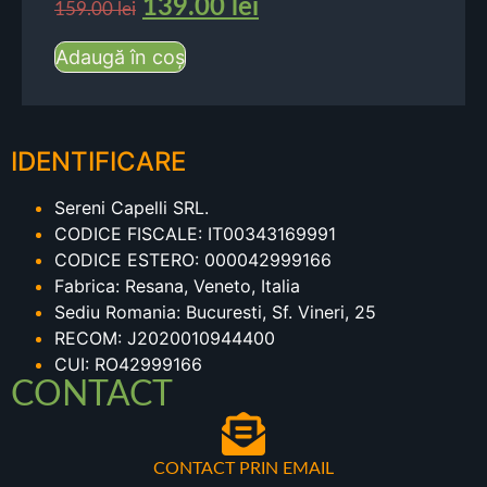
139.00
lei
159.00
lei
Adaugă în coș
IDENTIFICARE
Sereni Capelli SRL.
CODICE FISCALE: IT00343169991
CODICE ESTERO: 000042999166
Fabrica: Resana, Veneto, Italia
Sediu Romania: Bucuresti, Sf. Vineri, 25
RECOM: J2020010944400
CUI: RO42999166
CONTACT
CONTACT PRIN EMAIL