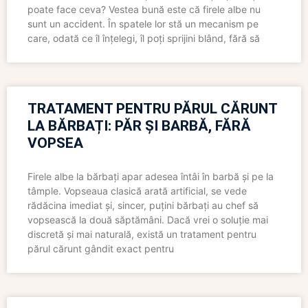
poate face ceva? Vestea bună este că firele albe nu
sunt un accident. În spatele lor stă un mecanism pe
care, odată ce îl înțelegi, îl poți sprijini blând, fără să
TRATAMENT PENTRU PĂRUL CĂRUNT
LA BĂRBAȚI: PĂR ȘI BARBĂ, FĂRĂ
VOPSEA
Firele albe la bărbați apar adesea întâi în barbă și pe la
tâmple. Vopseaua clasică arată artificial, se vede
rădăcina imediat și, sincer, puțini bărbați au chef să
vopsească la două săptămâni. Dacă vrei o soluție mai
discretă și mai naturală, există un tratament pentru
părul cărunt gândit exact pentru