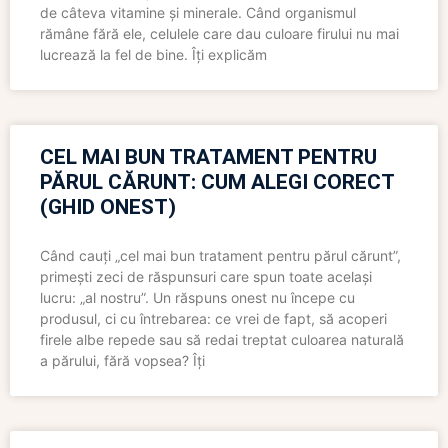
de câteva vitamine și minerale. Când organismul
rămâne fără ele, celulele care dau culoare firului nu mai
lucrează la fel de bine. Îți explicăm
CEL MAI BUN TRATAMENT PENTRU
PĂRUL CĂRUNT: CUM ALEGI CORECT
(GHID ONEST)
Când cauți „cel mai bun tratament pentru părul cărunt”,
primești zeci de răspunsuri care spun toate același
lucru: „al nostru”. Un răspuns onest nu începe cu
produsul, ci cu întrebarea: ce vrei de fapt, să acoperi
firele albe repede sau să redai treptat culoarea naturală
a părului, fără vopsea? Îți