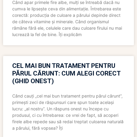
Când apar primele fire albe, mulți se întreabă dacă nu
cumva le lipsește ceva din alimentație. Întrebarea este
corectă: producția de culoare a părului depinde direct
de câteva vitamine și minerale. Când organismul
rămâne fără ele, celulele care dau culoare firului nu mai
lucrează la fel de bine. Îți explicăm
CEL MAI BUN TRATAMENT PENTRU
PĂRUL CĂRUNT: CUM ALEGI CORECT
(GHID ONEST)
Când cauți „cel mai bun tratament pentru părul cărunt”,
primești zeci de răspunsuri care spun toate același
lucru: „al nostru”. Un răspuns onest nu începe cu
produsul, ci cu întrebarea: ce vrei de fapt, să acoperi
firele albe repede sau să redai treptat culoarea naturală
a părului, fără vopsea? Îți