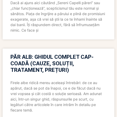
Dacă ai ajuns aici căutând „Sereni Capelli păreri” sau
„chiar funcționează”, scepticismul tău este normal și
sănătos. Piața de îngrijire a părului e plină de promisiuni
exagerate, așa că vrei să știi la ce te înhami înainte să
dai banii. Îți răspundem direct, fără să înfrumusețăm
nimic. Ce face și
PĂR ALB: GHIDUL COMPLET CAP-
COADĂ (CAUZE, SOLUȚII,
TRATAMENT, PREȚURI)
Firele albe ridică mereu aceleași întrebări: de ce au
apărut, dacă se pot da înapoi, ce e de făcut dacă nu
vrei vopsea și cât costă o soluție serioasă. Am adunat
aici, într-un singur ghid, răspunsurile pe scurt, cu
legături către articolele în care intrăm în detaliu pe
fiecare temă.