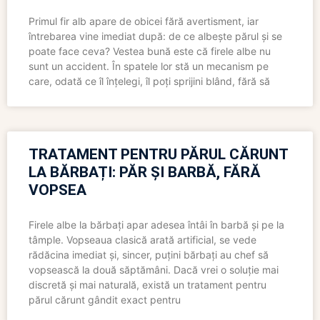
Primul fir alb apare de obicei fără avertisment, iar
întrebarea vine imediat după: de ce albește părul și se
poate face ceva? Vestea bună este că firele albe nu
sunt un accident. În spatele lor stă un mecanism pe
care, odată ce îl înțelegi, îl poți sprijini blând, fără să
TRATAMENT PENTRU PĂRUL CĂRUNT
LA BĂRBAȚI: PĂR ȘI BARBĂ, FĂRĂ
VOPSEA
Firele albe la bărbați apar adesea întâi în barbă și pe la
tâmple. Vopseaua clasică arată artificial, se vede
rădăcina imediat și, sincer, puțini bărbați au chef să
vopsească la două săptămâni. Dacă vrei o soluție mai
discretă și mai naturală, există un tratament pentru
părul cărunt gândit exact pentru