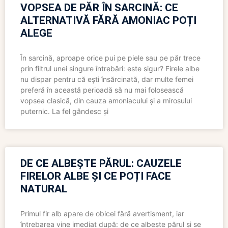
VOPSEA DE PĂR ÎN SARCINĂ: CE
ALTERNATIVĂ FĂRĂ AMONIAC POȚI
ALEGE
În sarcină, aproape orice pui pe piele sau pe păr trece
prin filtrul unei singure întrebări: este sigur? Firele albe
nu dispar pentru că ești însărcinată, dar multe femei
preferă în această perioadă să nu mai folosească
vopsea clasică, din cauza amoniacului și a mirosului
puternic. La fel gândesc și
DE CE ALBEȘTE PĂRUL: CAUZELE
FIRELOR ALBE ȘI CE POȚI FACE
NATURAL
Primul fir alb apare de obicei fără avertisment, iar
întrebarea vine imediat după: de ce albește părul și se