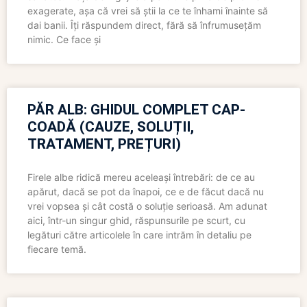
exagerate, așa că vrei să știi la ce te înhami înainte să
dai banii. Îți răspundem direct, fără să înfrumusețăm
nimic. Ce face și
PĂR ALB: GHIDUL COMPLET CAP-
COADĂ (CAUZE, SOLUȚII,
TRATAMENT, PREȚURI)
Firele albe ridică mereu aceleași întrebări: de ce au
apărut, dacă se pot da înapoi, ce e de făcut dacă nu
vrei vopsea și cât costă o soluție serioasă. Am adunat
aici, într-un singur ghid, răspunsurile pe scurt, cu
legături către articolele în care intrăm în detaliu pe
fiecare temă.