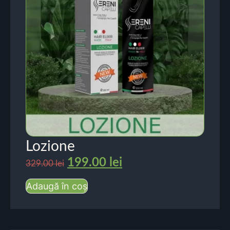
Lozione
199.00
lei
329.00
lei
Adaugă în coș