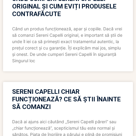
ORIGINAL ȘI CUM EVIȚI PRODUSELE
CONTRAFĂCUTE
Când un produs funcționează, apar și copiile. Dacă vrei
să comanzi Sereni Capelli original, e important să știi de
unde îl iei ca să primești exact tratamentul autentic, la
prețul corect și cu garanție. Îți explicăm mai jos, simplu
și onest. De unde cumperi Sereni Capelli în siguranță
Singurul loc
SERENI CAPELLI CHIAR
FUNCȚIONEAZĂ? CE SĂ ȘTII ÎNAINTE
SĂ COMANZI
Dacă ai ajuns aici căutând „Sereni Capelli păreri” sau
„chiar funcționează”, scepticismul tău este normal și
sănătos. Piața de îngrijire a părului e plină de promisiuni