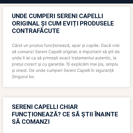
UNDE CUMPERI SERENI CAPELLI
ORIGINAL ȘI CUM EVIȚI PRODUSELE
CONTRAFĂCUTE
Când un produs funcționează, apar și copiile. Dacă vrei
să comanzi Sereni Capelli original, e important să știi de
unde îl iei ca să primești exact tratamentul autentic, la
prețul corect și cu garanție. Îți explicăm mai jos, simplu
și onest. De unde cumperi Sereni Capelli în siguranță
Singurul loc
SERENI CAPELLI CHIAR
FUNCȚIONEAZĂ? CE SĂ ȘTII ÎNAINTE
SĂ COMANZI