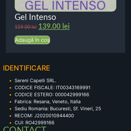
Gel Intenso
139.00
lei
159.00
lei
Adaugă în coș
IDENTIFICARE
Sereni Capelli SRL.
CODICE FISCALE: IT00343169991
CODICE ESTERO: 000042999166
Fabrica: Resana, Veneto, Italia
Sediu Romania: Bucuresti, Sf. Vineri, 25
RECOM: J2020010944400
CUI: RO42999166
CONTACT