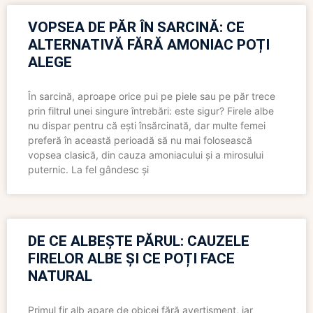
VOPSEA DE PĂR ÎN SARCINĂ: CE
ALTERNATIVĂ FĂRĂ AMONIAC POȚI
ALEGE
În sarcină, aproape orice pui pe piele sau pe păr trece
prin filtrul unei singure întrebări: este sigur? Firele albe
nu dispar pentru că ești însărcinată, dar multe femei
preferă în această perioadă să nu mai folosească
vopsea clasică, din cauza amoniacului și a mirosului
puternic. La fel gândesc și
DE CE ALBEȘTE PĂRUL: CAUZELE
FIRELOR ALBE ȘI CE POȚI FACE
NATURAL
Primul fir alb apare de obicei fără avertisment, iar