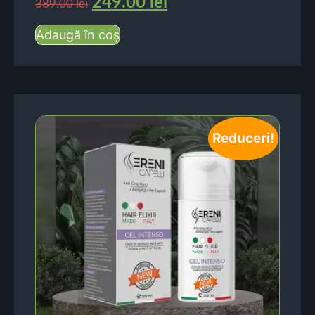
249.00
lei
389.00
lei
Adaugă în coș
Reduceri!