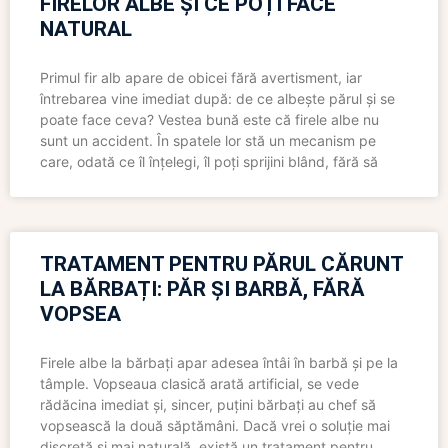
FIRELOR ALBE ȘI CE POȚI FACE
NATURAL
Primul fir alb apare de obicei fără avertisment, iar
întrebarea vine imediat după: de ce albește părul și se
poate face ceva? Vestea bună este că firele albe nu
sunt un accident. În spatele lor stă un mecanism pe
care, odată ce îl înțelegi, îl poți sprijini blând, fără să
TRATAMENT PENTRU PĂRUL CĂRUNT
LA BĂRBAȚI: PĂR ȘI BARBĂ, FĂRĂ
VOPSEA
Firele albe la bărbați apar adesea întâi în barbă și pe la
tâmple. Vopseaua clasică arată artificial, se vede
rădăcina imediat și, sincer, puțini bărbați au chef să
vopsească la două săptămâni. Dacă vrei o soluție mai
discretă și mai naturală, există un tratament pentru