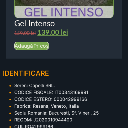
Gel Intenso
139.00
lei
159.00
lei
Adaugă în coș
IDENTIFICARE
Sereni Capelli SRL.
CODICE FISCALE: IT00343169991
CODICE ESTERO: 000042999166
Fabrica: Resana, Veneto, Italia
Sediu Romania: Bucuresti, Sf. Vineri, 25
RECOM: J2020010944400
CUI: RO42999166