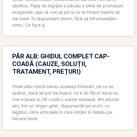
sănătos. Piața de îngrijire a părului e plină de promisiuni
exagerate, așa că vrei să știi la ce te înhami înainte să
dai banii. Îți răspundem direct, fără să înfrumusețăm
nimic. Ce face și
PĂR ALB: GHIDUL COMPLET CAP-
COADĂ (CAUZE, SOLUȚII,
TRATAMENT, PREȚURI)
Firele albe ridică mereu aceleași întrebări: de ce au
apărut, dacă se pot da înapoi, ce e de făcut dacă nu
vrei vopsea și cât costă o soluție serioasă. Am adunat
aici, într-un singur ghid, răspunsurile pe scurt, cu
legături către articolele în care intrăm în detaliu pe
fiecare temă.