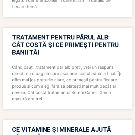
legături către articolele în care intrăm în detaliu pe
fiecare temă.
TRATAMENT PENTRU PĂRUL ALB:
CÂT COSTĂ ȘI CE PRIMEȘTI PENTRU
BANII TĂI
Când cauți „tratament păr alb preț”, vrei un răspuns
direct, nu o pagină care ascunde costul până la final. Îți
dăm mai jos prețurile clare, ce primești pentru fiecare
produs și cum alegi fără să plătești mai mult decât ai
nevoie. Cât costă tratamentul Sereni Capelli Gama
noastră are trei
CE VITAMINE ȘI MINERALE AJUTĂ