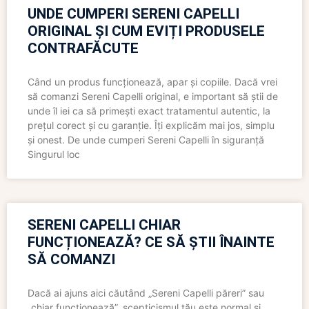
UNDE CUMPERI SERENI CAPELLI
ORIGINAL ȘI CUM EVIȚI PRODUSELE
CONTRAFĂCUTE
Când un produs funcționează, apar și copiile. Dacă vrei
să comanzi Sereni Capelli original, e important să știi de
unde îl iei ca să primești exact tratamentul autentic, la
prețul corect și cu garanție. Îți explicăm mai jos, simplu
și onest. De unde cumperi Sereni Capelli în siguranță
Singurul loc
SERENI CAPELLI CHIAR
FUNCȚIONEAZĂ? CE SĂ ȘTII ÎNAINTE
SĂ COMANZI
Dacă ai ajuns aici căutând „Sereni Capelli păreri” sau
„chiar funcționează”, scepticismul tău este normal și