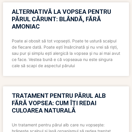
ALTERNATIVĂ LA VOPSEA PENTRU
PĂRUL CĂRUNT: BLÂNDĂ, FĂRĂ
AMONIAC
Poate ai obosit să tot vopsești. Poate te ustură scalpul
de fiecare dată. Poate ești însărcinată și nu vrei să riști,
sau pur și simplu ești alergică la vopsea și nu ai mai avut
ce face. Vestea bună e că vopseaua nu este singura
cale să scapi de aspectul părului
TRATAMENT PENTRU PĂRUL ALB
FĂRĂ VOPSEA: CUM ÎȚI REDAI
CULOAREA NATURALĂ
Un tratament pentru părul alb care nu vopsește:
hrănește scalpul și lasă organismul să redea treptat