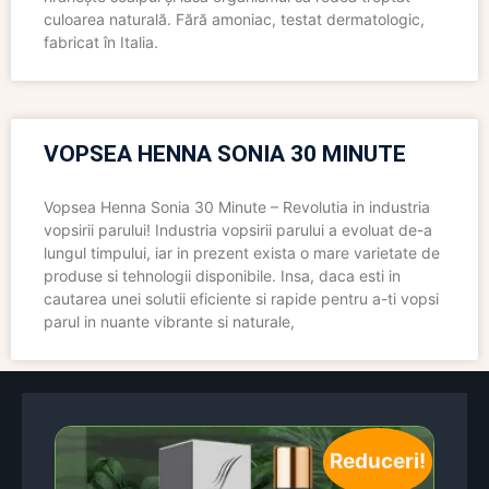
culoarea naturală. Fără amoniac, testat dermatologic,
fabricat în Italia.
VOPSEA HENNA SONIA 30 MINUTE
Vopsea Henna Sonia 30 Minute – Revolutia in industria
vopsirii parului! Industria vopsirii parului a evoluat de-a
lungul timpului, iar in prezent exista o mare varietate de
produse si tehnologii disponibile. Insa, daca esti in
cautarea unei solutii eficiente si rapide pentru a-ti vopsi
parul in nuante vibrante si naturale,
Reduceri!