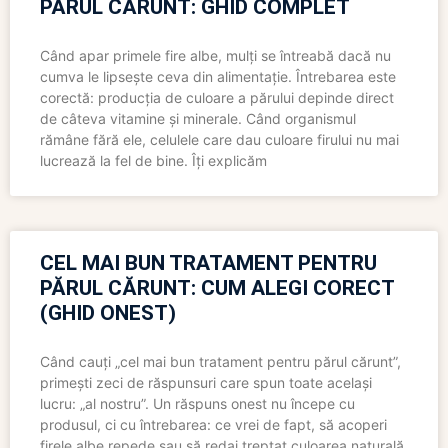
PĂRUL CĂRUNT: GHID COMPLET
Când apar primele fire albe, mulți se întreabă dacă nu
cumva le lipsește ceva din alimentație. Întrebarea este
corectă: producția de culoare a părului depinde direct
de câteva vitamine și minerale. Când organismul
rămâne fără ele, celulele care dau culoare firului nu mai
lucrează la fel de bine. Îți explicăm
CEL MAI BUN TRATAMENT PENTRU
PĂRUL CĂRUNT: CUM ALEGI CORECT
(GHID ONEST)
Când cauți „cel mai bun tratament pentru părul cărunt”,
primești zeci de răspunsuri care spun toate același
lucru: „al nostru”. Un răspuns onest nu începe cu
produsul, ci cu întrebarea: ce vrei de fapt, să acoperi
firele albe repede sau să redai treptat culoarea naturală