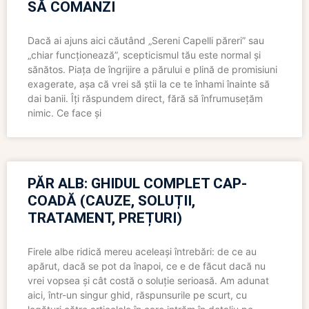
SĂ COMANZI
Dacă ai ajuns aici căutând „Sereni Capelli păreri” sau
„chiar funcționează”, scepticismul tău este normal și
sănătos. Piața de îngrijire a părului e plină de promisiuni
exagerate, așa că vrei să știi la ce te înhami înainte să
dai banii. Îți răspundem direct, fără să înfrumusețăm
nimic. Ce face și
PĂR ALB: GHIDUL COMPLET CAP-
COADĂ (CAUZE, SOLUȚII,
TRATAMENT, PREȚURI)
Firele albe ridică mereu aceleași întrebări: de ce au
apărut, dacă se pot da înapoi, ce e de făcut dacă nu
vrei vopsea și cât costă o soluție serioasă. Am adunat
aici, într-un singur ghid, răspunsurile pe scurt, cu