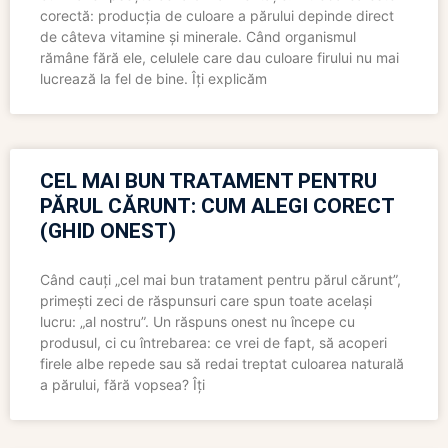
corectă: producția de culoare a părului depinde direct
de câteva vitamine și minerale. Când organismul
rămâne fără ele, celulele care dau culoare firului nu mai
lucrează la fel de bine. Îți explicăm
CEL MAI BUN TRATAMENT PENTRU
PĂRUL CĂRUNT: CUM ALEGI CORECT
(GHID ONEST)
Când cauți „cel mai bun tratament pentru părul cărunt”,
primești zeci de răspunsuri care spun toate același
lucru: „al nostru”. Un răspuns onest nu începe cu
produsul, ci cu întrebarea: ce vrei de fapt, să acoperi
firele albe repede sau să redai treptat culoarea naturală
a părului, fără vopsea? Îți