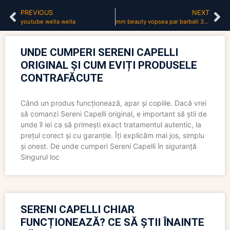
PREVIOUS
NEXT
youtube wella wella
mm beauty vopsea par barbati 3.0 castaniu natural inchis
UNDE CUMPERI SERENI CAPELLI
ORIGINAL ȘI CUM EVIȚI PRODUSELE
CONTRAFĂCUTE
Când un produs funcționează, apar și copiile. Dacă vrei
să comanzi Sereni Capelli original, e important să știi de
unde îl iei ca să primești exact tratamentul autentic, la
prețul corect și cu garanție. Îți explicăm mai jos, simplu
și onest. De unde cumperi Sereni Capelli în siguranță
Singurul loc
SERENI CAPELLI CHIAR
FUNCȚIONEAZĂ? CE SĂ ȘTII ÎNAINTE