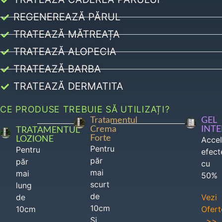
REGENEREAZĂ PĂRUL
TRATEAZĂ MĂTREAȚA
TRATEAZĂ ALOPECIA
TRATEAZĂ BARBA
TRATEAZĂ DERMATITA
CE PRODUSE TREBUIE SĂ UTILIZAȚI?
Tratamentul
GEL
Crema
INT
TRATAMENTUL
Forte
LOZIONE
Acce
Pentru
Pentru
efect
păr
păr
cu
mai
mai
50%
scurt
lung
de
de
Vezi
10cm
10cm
Ofert
Si
>>