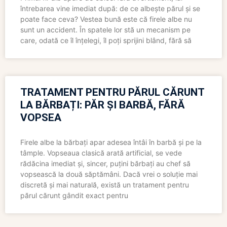
întrebarea vine imediat după: de ce albește părul și se
poate face ceva? Vestea bună este că firele albe nu
sunt un accident. În spatele lor stă un mecanism pe
care, odată ce îl înțelegi, îl poți sprijini blând, fără să
TRATAMENT PENTRU PĂRUL CĂRUNT
LA BĂRBAȚI: PĂR ȘI BARBĂ, FĂRĂ
VOPSEA
Firele albe la bărbați apar adesea întâi în barbă și pe la
tâmple. Vopseaua clasică arată artificial, se vede
rădăcina imediat și, sincer, puțini bărbați au chef să
vopsească la două săptămâni. Dacă vrei o soluție mai
discretă și mai naturală, există un tratament pentru
părul cărunt gândit exact pentru