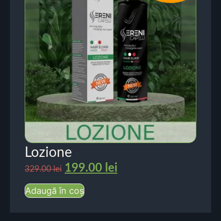
Lozione
199.00
lei
329.00
lei
Adaugă în coș