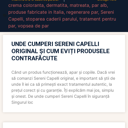
crema coloranta
,
dermatita
,
matreata
,
par alb
,
produse fabricate in Italia
,
regenerare par
,
Sereni
Capelli
,
stoparea caderii parului
,
tratament pentru
par
,
vopsea de par
UNDE CUMPERI SERENI CAPELLI
ORIGINAL ȘI CUM EVIȚI PRODUSELE
CONTRAFĂCUTE
Când un produs funcționează, apar și copiile. Dacă vrei
să comanzi Sereni Capelli original, e important să știi de
unde îl iei ca să primești exact tratamentul autentic, la
prețul corect și cu garanție. Îți explicăm mai jos, simplu
și onest. De unde cumperi Sereni Capelli în siguranță
Singurul loc