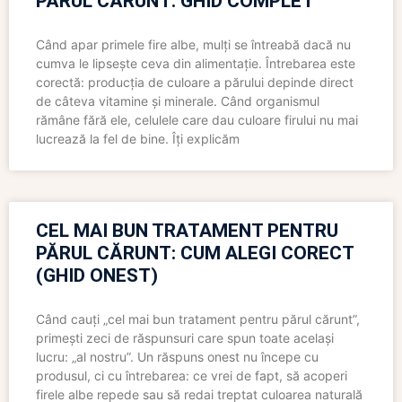
PĂRUL CĂRUNT: GHID COMPLET
Când apar primele fire albe, mulți se întreabă dacă nu
cumva le lipsește ceva din alimentație. Întrebarea este
corectă: producția de culoare a părului depinde direct
de câteva vitamine și minerale. Când organismul
rămâne fără ele, celulele care dau culoare firului nu mai
lucrează la fel de bine. Îți explicăm
CEL MAI BUN TRATAMENT PENTRU
PĂRUL CĂRUNT: CUM ALEGI CORECT
(GHID ONEST)
Când cauți „cel mai bun tratament pentru părul cărunt”,
primești zeci de răspunsuri care spun toate același
lucru: „al nostru”. Un răspuns onest nu începe cu
produsul, ci cu întrebarea: ce vrei de fapt, să acoperi
firele albe repede sau să redai treptat culoarea naturală