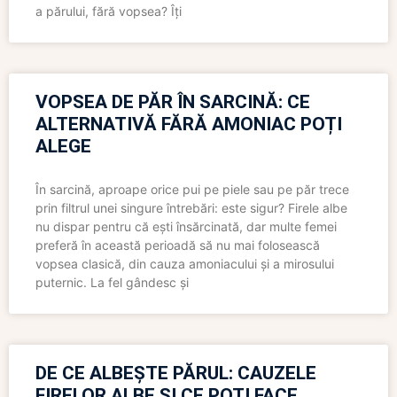
a părului, fără vopsea? Îți
VOPSEA DE PĂR ÎN SARCINĂ: CE
ALTERNATIVĂ FĂRĂ AMONIAC POȚI
ALEGE
În sarcină, aproape orice pui pe piele sau pe păr trece
prin filtrul unei singure întrebări: este sigur? Firele albe
nu dispar pentru că ești însărcinată, dar multe femei
preferă în această perioadă să nu mai folosească
vopsea clasică, din cauza amoniacului și a mirosului
puternic. La fel gândesc și
DE CE ALBEȘTE PĂRUL: CAUZELE
FIRELOR ALBE ȘI CE POȚI FACE