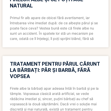
NATURAL
Primul fir alb apare de obicei fără avertisment, iar
întrebarea vine imediat după: de ce albește părul și se
poate face ceva? Vestea bună este că firele albe nu
sunt un accident. În spatele lor stă un mecanism pe
care, odată ce îl înțelegi, îl poți sprijini blând, fără să
TRATAMENT PENTRU PĂRUL CĂRUNT
LA BĂRBAȚI: PĂR ȘI BARBĂ, FĂRĂ
VOPSEA
Firele albe la bărbați apar adesea întâi în barbă și pe la
tâmple. Vopseaua clasică arată artificial, se vede
rădăcina imediat și, sincer, puțini bărbați au chef să
vopsească la două săptămâni. Dacă vrei o soluție mai
discretă și mai naturală, există un tratament pentru