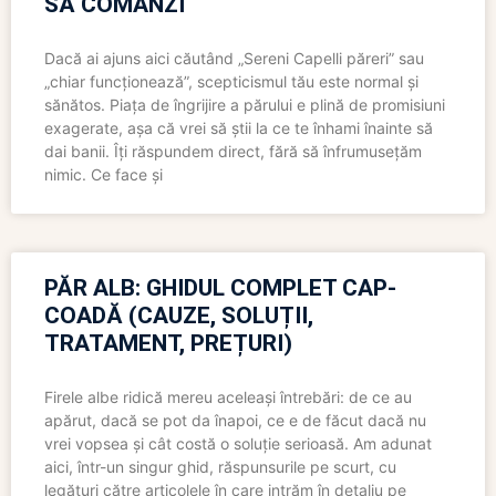
SĂ COMANZI
Dacă ai ajuns aici căutând „Sereni Capelli păreri” sau
„chiar funcționează”, scepticismul tău este normal și
sănătos. Piața de îngrijire a părului e plină de promisiuni
exagerate, așa că vrei să știi la ce te înhami înainte să
dai banii. Îți răspundem direct, fără să înfrumusețăm
nimic. Ce face și
PĂR ALB: GHIDUL COMPLET CAP-
COADĂ (CAUZE, SOLUȚII,
TRATAMENT, PREȚURI)
Firele albe ridică mereu aceleași întrebări: de ce au
apărut, dacă se pot da înapoi, ce e de făcut dacă nu
vrei vopsea și cât costă o soluție serioasă. Am adunat
aici, într-un singur ghid, răspunsurile pe scurt, cu
legături către articolele în care intrăm în detaliu pe