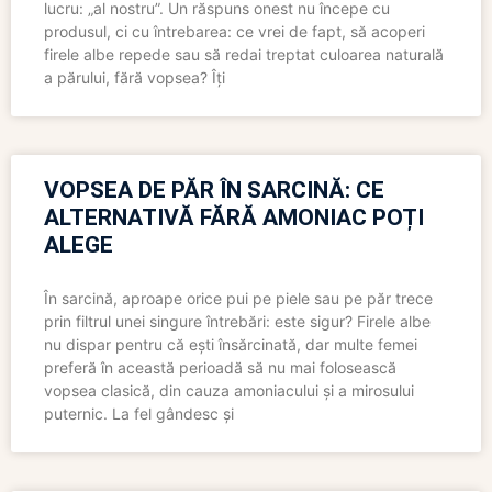
lucru: „al nostru”. Un răspuns onest nu începe cu
produsul, ci cu întrebarea: ce vrei de fapt, să acoperi
firele albe repede sau să redai treptat culoarea naturală
a părului, fără vopsea? Îți
VOPSEA DE PĂR ÎN SARCINĂ: CE
ALTERNATIVĂ FĂRĂ AMONIAC POȚI
ALEGE
În sarcină, aproape orice pui pe piele sau pe păr trece
prin filtrul unei singure întrebări: este sigur? Firele albe
nu dispar pentru că ești însărcinată, dar multe femei
preferă în această perioadă să nu mai folosească
vopsea clasică, din cauza amoniacului și a mirosului
puternic. La fel gândesc și