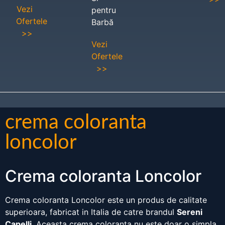
Vezi
pentru
Ofertele
Barbă
>>
Vezi
Ofertele
>>
crema coloranta
loncolor
Crema coloranta Loncolor
Crema coloranta Loncolor este un produs de calitate
superioara, fabricat in Italia de catre brandul
Sereni
Capelli
. Aceasta crema coloranta nu este doar o simpla