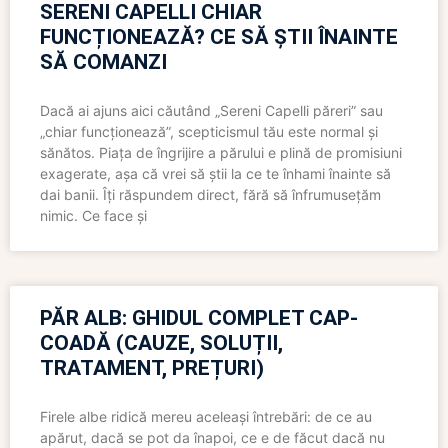
SERENI CAPELLI CHIAR
FUNCȚIONEAZĂ? CE SĂ ȘTII ÎNAINTE
SĂ COMANZI
Dacă ai ajuns aici căutând „Sereni Capelli păreri” sau
„chiar funcționează”, scepticismul tău este normal și
sănătos. Piața de îngrijire a părului e plină de promisiuni
exagerate, așa că vrei să știi la ce te înhami înainte să
dai banii. Îți răspundem direct, fără să înfrumusețăm
nimic. Ce face și
PĂR ALB: GHIDUL COMPLET CAP-
COADĂ (CAUZE, SOLUȚII,
TRATAMENT, PREȚURI)
Firele albe ridică mereu aceleași întrebări: de ce au
apărut, dacă se pot da înapoi, ce e de făcut dacă nu