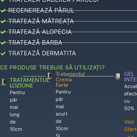
REGENEREAZĂ PĂRUL
TRATEAZĂ MĂTREAȚA
TRATEAZĂ ALOPECIA
TRATEAZĂ BARBA
TRATEAZĂ DERMATITA
CE PRODUSE TREBUIE SĂ UTILIZAȚI?
Tratamentul
GEL
Crema
INT
TRATAMENTUL
Forte
LOZIONE
Acce
Pentru
Pentru
efect
păr
păr
cu
mai
mai
50%
scurt
lung
de
de
Vezi
10cm
10cm
Ofert
Si
>>