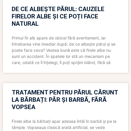
DE CE ALBEȘTE PĂRUL: CAUZELE
FIRELOR ALBE ȘI CE POȚI FACE
NATURAL
Primul fir alb apare de obicei fără avertisment, iar
întrebarea vine imediat după: de ce albește părul și se
poate face ceva? Vestea bună este că firele albe nu
sunt un accident. În spatele lor stă un mecanism pe
care, odată ce îl înțelegi, îl poți sprijini blând, fără să
TRATAMENT PENTRU PĂRUL CĂRUNT
LA BĂRBAȚI: PĂR ȘI BARBĂ, FĂRĂ
VOPSEA
Firele albe la bărbați apar adesea întâi în barbă și pe la
tâmple. Vopseaua clasică arată artificial, se vede