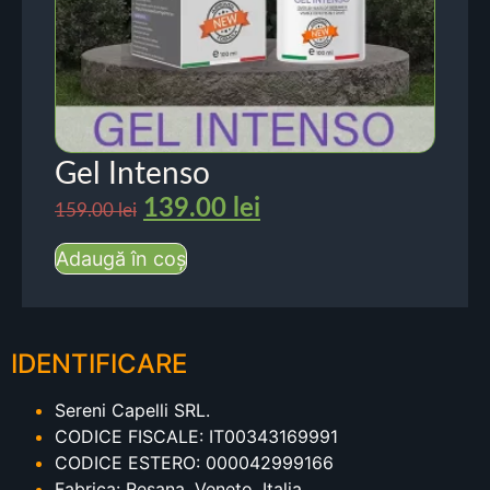
Gel Intenso
139.00
lei
159.00
lei
Adaugă în coș
IDENTIFICARE
Sereni Capelli SRL.
CODICE FISCALE: IT00343169991
CODICE ESTERO: 000042999166
Fabrica: Resana, Veneto, Italia