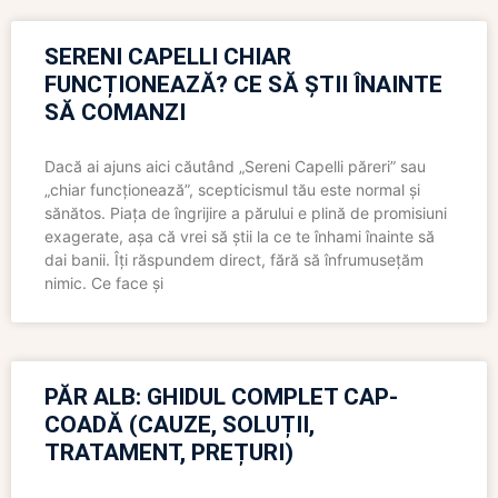
SERENI CAPELLI CHIAR
FUNCȚIONEAZĂ? CE SĂ ȘTII ÎNAINTE
SĂ COMANZI
Dacă ai ajuns aici căutând „Sereni Capelli păreri” sau
„chiar funcționează”, scepticismul tău este normal și
sănătos. Piața de îngrijire a părului e plină de promisiuni
exagerate, așa că vrei să știi la ce te înhami înainte să
dai banii. Îți răspundem direct, fără să înfrumusețăm
nimic. Ce face și
PĂR ALB: GHIDUL COMPLET CAP-
COADĂ (CAUZE, SOLUȚII,
TRATAMENT, PREȚURI)