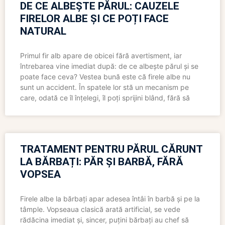
DE CE ALBEȘTE PĂRUL: CAUZELE
FIRELOR ALBE ȘI CE POȚI FACE
NATURAL
Primul fir alb apare de obicei fără avertisment, iar
întrebarea vine imediat după: de ce albește părul și se
poate face ceva? Vestea bună este că firele albe nu
sunt un accident. În spatele lor stă un mecanism pe
care, odată ce îl înțelegi, îl poți sprijini blând, fără să
TRATAMENT PENTRU PĂRUL CĂRUNT
LA BĂRBAȚI: PĂR ȘI BARBĂ, FĂRĂ
VOPSEA
Firele albe la bărbați apar adesea întâi în barbă și pe la
tâmple. Vopseaua clasică arată artificial, se vede
rădăcina imediat și, sincer, puțini bărbați au chef să