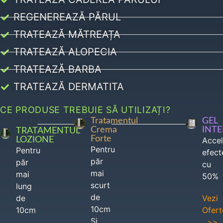
REGENEREAZĂ PĂRUL
TRATEAZĂ MĂTREAȚA
TRATEAZĂ ALOPECIA
TRATEAZĂ BARBA
TRATEAZĂ DERMATITA
CE PRODUSE TREBUIE SĂ UTILIZAȚI?
Tratamentul
GEL
Crema
INT
TRATAMENTUL
Forte
LOZIONE
Acce
Pentru
Pentru
efect
păr
păr
cu
mai
mai
50%
scurt
lung
de
de
Vezi
10cm
10cm
Ofert
Si
>>