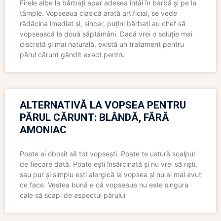
Firele albe la bărbați apar adesea întâi în barbă și pe la
tâmple. Vopseaua clasică arată artificial, se vede
rădăcina imediat și, sincer, puțini bărbați au chef să
vopsească la două săptămâni. Dacă vrei o soluție mai
discretă și mai naturală, există un tratament pentru
părul cărunt gândit exact pentru
ALTERNATIVĂ LA VOPSEA PENTRU
PĂRUL CĂRUNT: BLÂNDĂ, FĂRĂ
AMONIAC
Poate ai obosit să tot vopsești. Poate te ustură scalpul
de fiecare dată. Poate ești însărcinată și nu vrei să riști,
sau pur și simplu ești alergică la vopsea și nu ai mai avut
ce face. Vestea bună e că vopseaua nu este singura
cale să scapi de aspectul părului