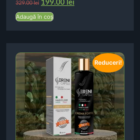
199.00
lei
329.00
lei
Adaugă în coș
Reduceri!