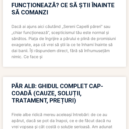
FUNCȚIONEAZĂ? CE SĂ ȘTII ÎNAINTE
SĂ COMANZI
Dacă ai ajuns aici căutând „Sereni Capelli păreri” sau
„chiar funcționează”, scepticismul tău este normal și
sănătos. Piața de îngrijire a părului e plină de promisiuni
exagerate, așa că vrei să știi la ce te înhami înainte să
dai banii. Îți răspundem direct, fără să înfrumusețăm
nimic. Ce face și
PĂR ALB: GHIDUL COMPLET CAP-
COADĂ (CAUZE, SOLUȚII,
TRATAMENT, PREȚURI)
Firele albe ridică mereu aceleași întrebări: de ce au
apărut, dacă se pot da înapoi, ce e de făcut dacă nu
vrei vopsea și cât costă o soluție serioasă. Am adunat