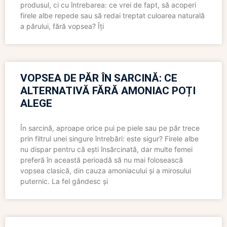
produsul, ci cu întrebarea: ce vrei de fapt, să acoperi
firele albe repede sau să redai treptat culoarea naturală
a părului, fără vopsea? Îți
VOPSEA DE PĂR ÎN SARCINĂ: CE
ALTERNATIVĂ FĂRĂ AMONIAC POȚI
ALEGE
În sarcină, aproape orice pui pe piele sau pe păr trece
prin filtrul unei singure întrebări: este sigur? Firele albe
nu dispar pentru că ești însărcinată, dar multe femei
preferă în această perioadă să nu mai folosească
vopsea clasică, din cauza amoniacului și a mirosului
puternic. La fel gândesc și