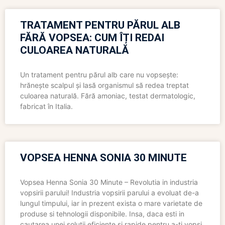
TRATAMENT PENTRU PĂRUL ALB
FĂRĂ VOPSEA: CUM ÎȚI REDAI
CULOAREA NATURALĂ
Un tratament pentru părul alb care nu vopsește:
hrănește scalpul și lasă organismul să redea treptat
culoarea naturală. Fără amoniac, testat dermatologic,
fabricat în Italia.
VOPSEA HENNA SONIA 30 MINUTE
Vopsea Henna Sonia 30 Minute – Revolutia in industria
vopsirii parului! Industria vopsirii parului a evoluat de-a
lungul timpului, iar in prezent exista o mare varietate de
produse si tehnologii disponibile. Insa, daca esti in
cautarea unei solutii eficiente si rapide pentru a-ti vopsi