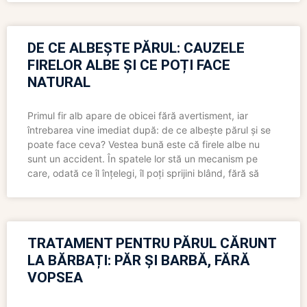
DE CE ALBEȘTE PĂRUL: CAUZELE
FIRELOR ALBE ȘI CE POȚI FACE
NATURAL
Primul fir alb apare de obicei fără avertisment, iar
întrebarea vine imediat după: de ce albește părul și se
poate face ceva? Vestea bună este că firele albe nu
sunt un accident. În spatele lor stă un mecanism pe
care, odată ce îl înțelegi, îl poți sprijini blând, fără să
TRATAMENT PENTRU PĂRUL CĂRUNT
LA BĂRBAȚI: PĂR ȘI BARBĂ, FĂRĂ
VOPSEA