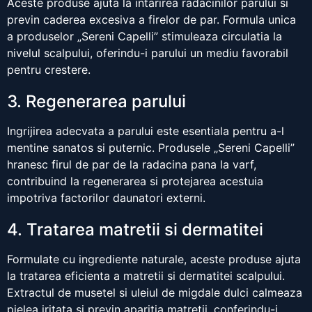
Aceste produse ajuta la intarirea radacinilor parului si
previn caderea excesiva a firelor de par. Formula unica
a produselor „Sereni Capelli” stimuleaza circulatia la
nivelul scalpului, oferindu-i parului un mediu favorabil
pentru crestere.
3. Regenerarea parului
Ingrijirea adecvata a parului este esentiala pentru a-l
mentine sanatos si puternic. Produsele „Sereni Capelli”
hranesc firul de par de la radacina pana la varf,
contribuind la regenerarea si protejarea acestuia
impotriva factorilor daunatori externi.
4. Tratarea matretii si dermatitei
Formulate cu ingrediente naturale, aceste produse ajuta
la tratarea eficienta a matretii si dermatitei scalpului.
Extractul de musetel si uleiul de migdale dulci calmeaza
pielea iritata si previn aparitia matretii, conferindu-i