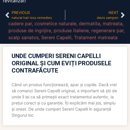
revitalizat!
PREVIOUS
NEXT
natural hair loss remedies
davis sampon
cadere par
,
cosmetice naturale
,
dermatita
,
matreata
,
produse de ingrijire
,
produse italiene
,
regenerare par
,
scalp sanatos
,
Sereni Capelli
,
Tratament matreata
UNDE CUMPERI SERENI CAPELLI
ORIGINAL ȘI CUM EVIȚI PRODUSELE
CONTRAFĂCUTE
Când un produs funcționează, apar și copiile. Dacă vrei
să comanzi Sereni Capelli original, e important să știi de
unde îl iei ca să primești exact tratamentul autentic, la
prețul corect și cu garanție. Îți explicăm mai jos, simplu
și onest. De unde cumperi Sereni Capelli în siguranță
Singurul loc