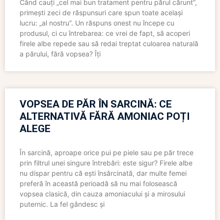
Când cauți „cel mai bun tratament pentru părul cărunt”,
primești zeci de răspunsuri care spun toate același
lucru: „al nostru”. Un răspuns onest nu începe cu
produsul, ci cu întrebarea: ce vrei de fapt, să acoperi
firele albe repede sau să redai treptat culoarea naturală
a părului, fără vopsea? Îți
VOPSEA DE PĂR ÎN SARCINĂ: CE
ALTERNATIVĂ FĂRĂ AMONIAC POȚI
ALEGE
În sarcină, aproape orice pui pe piele sau pe păr trece
prin filtrul unei singure întrebări: este sigur? Firele albe
nu dispar pentru că ești însărcinată, dar multe femei
preferă în această perioadă să nu mai folosească
vopsea clasică, din cauza amoniacului și a mirosului
puternic. La fel gândesc și