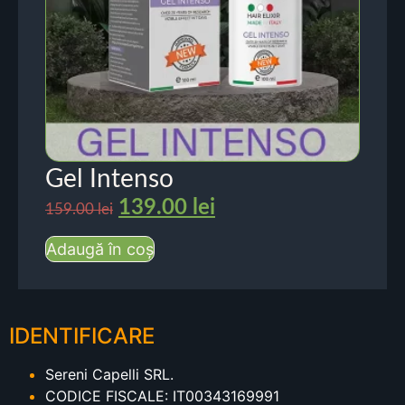
Gel Intenso
139.00
lei
159.00
lei
Adaugă în coș
IDENTIFICARE
Sereni Capelli SRL.
CODICE FISCALE: IT00343169991