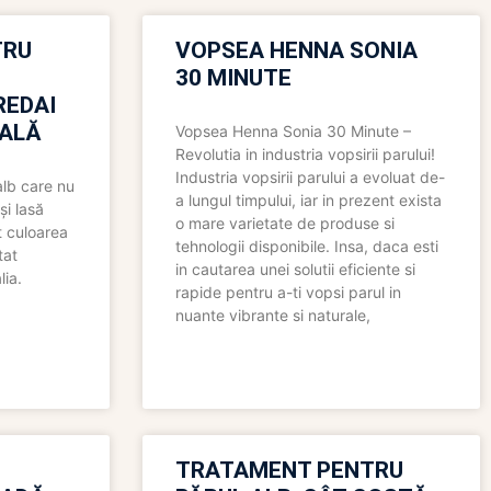
TRU
VOPSEA HENNA SONIA
30 MINUTE
REDAI
ALĂ
Vopsea Henna Sonia 30 Minute –
Revolutia in industria vopsirii parului!
Industria vopsirii parului a evoluat de-
alb care nu
a lungul timpului, iar in prezent exista
și lasă
o mare varietate de produse si
t culoarea
tehnologii disponibile. Insa, daca esti
tat
in cautarea unei solutii eficiente si
lia.
rapide pentru a-ti vopsi parul in
nuante vibrante si naturale,
TRATAMENT PENTRU