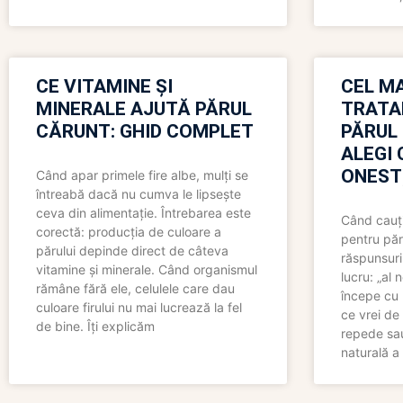
CE VITAMINE ȘI
CEL MA
MINERALE AJUTĂ PĂRUL
TRATA
CĂRUNT: GHID COMPLET
PĂRUL
ALEGI 
ONEST
Când apar primele fire albe, mulți se
întreabă dacă nu cumva le lipsește
ceva din alimentație. Întrebarea este
Când cauți
corectă: producția de culoare a
pentru păr
părului depinde direct de câteva
răspunsuri
vitamine și minerale. Când organismul
lucru: „al
rămâne fără ele, celulele care dau
începe cu 
culoare firului nu mai lucrează la fel
ce vrei de 
de bine. Îți explicăm
repede sau
naturală a 