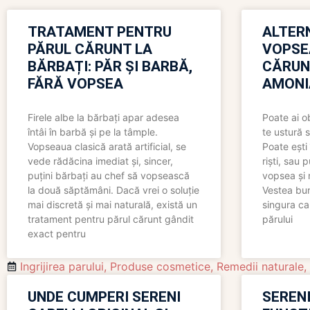
TRATAMENT PENTRU
ALTER
PĂRUL CĂRUNT LA
VOPSE
BĂRBAȚI: PĂR ȘI BARBĂ,
CĂRUN
FĂRĂ VOPSEA
AMONI
Firele albe la bărbați apar adesea
Poate ai o
întâi în barbă și pe la tâmple.
te ustură 
Vopseaua clasică arată artificial, se
Poate ești 
vede rădăcina imediat și, sincer,
riști, sau 
puțini bărbați au chef să vopsească
vopsea și 
la două săptămâni. Dacă vrei o soluție
Vestea bu
mai discretă și mai naturală, există un
singura ca
tratament pentru părul cărunt gândit
părului
exact pentru
Ingrijirea parului
,
Produse cosmetice
,
Remedii naturale
,
UNDE CUMPERI SERENI
SERENI