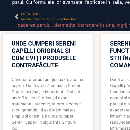
parul. Cu formulele lor avansate, fabricate in Italia, 
PREVIOUS
natural treatments for bleached hair
caderea parului
,
dermatita
,
Incredere in sine
,
ingriji
UNDE CUMPERI SERENI
SERENI
CAPELLI ORIGINAL ȘI
FUNCȚ
CUM EVIȚI PRODUSELE
ȘTII Î
CONTRAFĂCUTE
COMAN
Când un produs funcționează, apar și
Dacă ai aj
copiile. Dacă vrei să comanzi Sereni
Capelli păr
Capelli original, e important să știi de
funcționea
unde îl iei ca să primești exact
normal și s
tratamentul autentic, la prețul corect
părului e p
și cu garanție. Îți explicăm mai jos,
exagerate, 
simplu și onest. De unde cumperi
înhami înai
Sereni Capelli în siguranță Singurul
răspundem 
loc
înfrumuseț