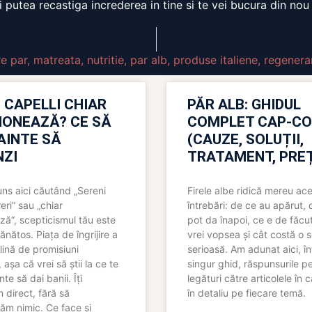
vei putea recastiga increderea in tine si te vei bucura din no
re par
,
matreata
,
nutritie
,
par alb
,
produse italiene
,
regenera
 CAPELLI CHIAR
PĂR ALB: GHIDUL
IONEAZĂ? CE SĂ
COMPLET CAP-C
NAINTE SĂ
(CAUZE, SOLUȚII,
ZI
TRATAMENT, PREȚ
uns aici căutând „Sereni
Firele albe ridică mereu ace
eri” sau „chiar
întrebări: de ce au apărut,
ză”, scepticismul tău este
pot da înapoi, ce e de făcu
ănătos. Piața de îngrijire a
vrei vopsea și cât costă o s
lină de promisiuni
serioasă. Am adunat aici, în
așa că vrei să știi la ce te
singur ghid, răspunsurile pe
nte să dai banii. Îți
legături către articolele în 
direct, fără să
în detaliu pe fiecare temă.
ăm nimic. Ce face și