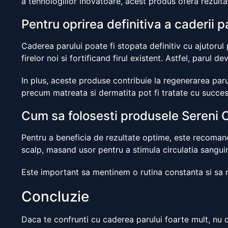
a tehnologiilor inovatoare, acest produs ofera rezultat
Pentru oprirea definitiva a caderii p
Caderea parului poate fi stopata definitiv cu ajutorul 
firelor noi si fortificand firul existent. Astfel, parul 
In plus, aceste produse contribuie la regenerarea parul
precum matreata si dermatita pot fi tratate cu succes
Cum sa folosesti produsele Sereni C
Pentru a beneficia de rezultate optime, este recomanda
scalp, masand usor pentru a stimula circulatia sanguin
Este important sa mentinem o rutina constanta si sa r
Concluzie
Daca te confrunti cu caderea parului foarte mult, nu d