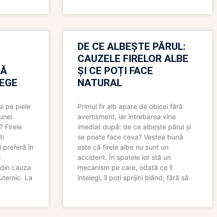
N
DE CE ALBEȘTE PĂRUL:
CAUZELE FIRELOR ALBE
RĂ
ȘI CE POȚI FACE
LEGE
NATURAL
i pe piele
Primul fir alb apare de obicei fără
 unei
avertisment, iar întrebarea vine
? Firele
imediat după: de ce albește părul și
ti
se poate face ceva? Vestea bună
 preferă în
este că firele albe nu sunt un
i
accident. În spatele lor stă un
 din cauza
mecanism pe care, odată ce îl
uternic. La
înțelegi, îl poți sprijini blând, fără să