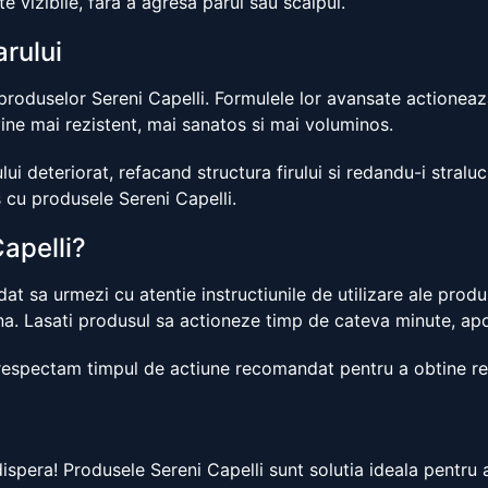
e vizibile, fara a agresa parul sau scalpul.
arului
produselor Sereni Capelli. Formulele lor avansate actioneaza
devine mai rezistent, mai sanatos si mai voluminos.
ui deteriorat, refacand structura firului si redandu-i stralu
 cu produsele Sereni Capelli.
apelli?
t sa urmezi cu atentie instructiunile de utilizare ale produ
a. Lasati produsul sa actioneze timp de cateva minute, apoi
espectam timpul de actiune recomandat pentru a obtine rezu
ispera! Produsele Sereni Capelli sunt solutia ideala pentru 