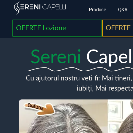
Produse
Q&A
OFERTE Lozione
OFERTE 
Sereni
Capel
Cu ajutorul nostru veți fi: Mai tineri
iubiți, Mai respecta