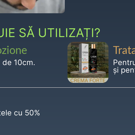
E SĂ UTILIZAȚI?
ozione
Trat
g de 10cm.
Pentr
și pen
ctele cu 50%