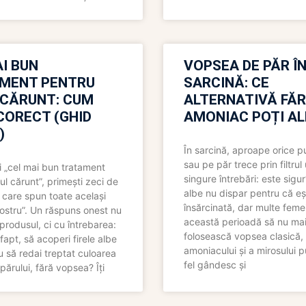
I BUN
VOPSEA DE PĂR Î
MENT PENTRU
SARCINĂ: CE
 CĂRUNT: CUM
ALTERNATIVĂ FĂ
CORECT (GHID
AMONIAC POȚI A
)
În sarcină, aproape orice pu
sau pe păr trece prin filtrul
 „cel mai bun tratament
singure întrebări: este sigur
ul cărunt”, primești zeci de
albe nu dispar pentru că eș
 care spun toate același
însărcinată, dar multe femei
 nostru”. Un răspuns onest nu
această perioadă să nu ma
produsul, ci cu întrebarea:
folosească vopsea clasică,
fapt, să acoperi firele albe
amoniacului și a mirosului p
 să redai treptat culoarea
fel gândesc și
părului, fără vopsea? Îți