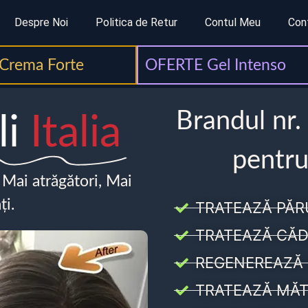
Despre Noi
Politica de Retur
Contul Meu
Con
Crema Forte
OFERTE Gel Intenso
Brandul nr.
li
Italia
pentru
, Mai atrăgători, Mai
ți.
TRATEAZĂ PĂR
TRATEAZĂ CĂD
REGENEREAZĂ 
TRATEAZĂ MĂT