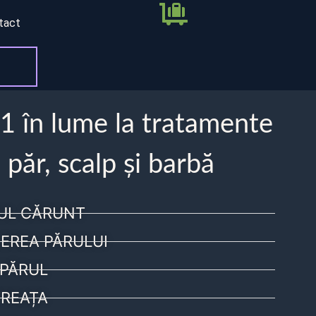
tact
 1 în lume la tratamente
 păr, scalp și barbă
UL CĂRUNT
EREA PĂRULUI
PĂRUL
REAȚA