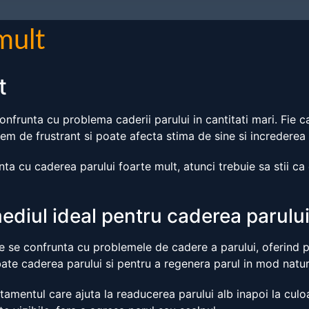
mult
t
nfrunta cu problema caderii parului in cantitati mari. Fie ca
em de frustrant si poate afecta stima de sine si increderea 
a cu caderea parului foarte mult, atunci trebuie sa stii ca e
ediul ideal pentru caderea parulu
are se confrunta cu problemele de cadere a parului, oferind pr
te caderea parului si pentru a regenera parul in mod natur
tamentul care ajuta la readucerea parului alb inapoi la culoa