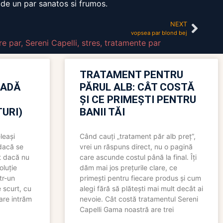
u de un par sanatos si frumos.
NEXT
vopsea par blond bej
re par
,
Sereni Capelli
,
stres
,
tratamente par
TRATAMENT PENTRU
OADĂ
PĂRUL ALB: CÂT COSTĂ
ȘI CE PRIMEȘTI PENTRU
URI)
BANII TĂI
leași
Când cauți „tratament păr alb preț”,
 dacă se
vrei un răspuns direct, nu o pagină
t dacă nu
care ascunde costul până la final. Îți
oluție
dăm mai jos prețurile clare, ce
tr-un
primești pentru fiecare produs și cum
 scurt, cu
alegi fără să plătești mai mult decât ai
care intrăm
nevoie. Cât costă tratamentul Sereni
Capelli Gama noastră are trei