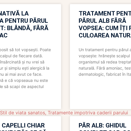
NATIVĂ LA
TRATAMENT PEN
A PENTRU PĂRUL
PĂRUL ALB FĂRĂ
T: BLÂNDĂ, FĂRĂ
VOPSEA: CUM ÎȚI 
AC
CULOAREA NATUR
bosit să tot vopsești. Poate
Un tratament pentru părul 
scalpul de fiecare dată.
vopsește: hrănește scalpul 
însărcinată și nu vrei să
organismul să redea trepta
pur și simplu ești alergică la
naturală. Fără amoniac, tes
nu ai mai avut ce face.
dermatologic, fabricat în Ita
nă e că vopseaua nu este
le să scapi de aspectul
Stil de viata sanatos
,
Tratamente impotriva caderii parului
 CAPELLI CHIAR
PĂR ALB: GHIDUL