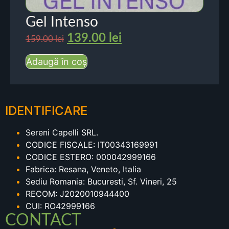
Gel Intenso
139.00
lei
159.00
lei
Adaugă în coș
IDENTIFICARE
Sereni Capelli SRL.
CODICE FISCALE: IT00343169991
CODICE ESTERO: 000042999166
Fabrica: Resana, Veneto, Italia
Sediu Romania: Bucuresti, Sf. Vineri, 25
RECOM: J2020010944400
CUI: RO42999166
CONTACT