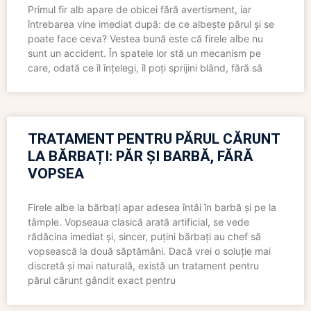
Primul fir alb apare de obicei fără avertisment, iar
întrebarea vine imediat după: de ce albește părul și se
poate face ceva? Vestea bună este că firele albe nu
sunt un accident. În spatele lor stă un mecanism pe
care, odată ce îl înțelegi, îl poți sprijini blând, fără să
TRATAMENT PENTRU PĂRUL CĂRUNT
LA BĂRBAȚI: PĂR ȘI BARBĂ, FĂRĂ
VOPSEA
Firele albe la bărbați apar adesea întâi în barbă și pe la
tâmple. Vopseaua clasică arată artificial, se vede
rădăcina imediat și, sincer, puțini bărbați au chef să
vopsească la două săptămâni. Dacă vrei o soluție mai
discretă și mai naturală, există un tratament pentru
părul cărunt gândit exact pentru