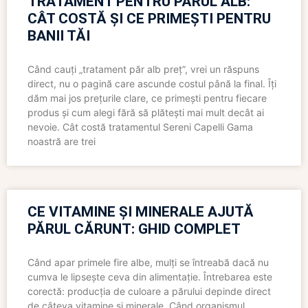
TRATAMENT PENTRU PĂRUL ALB:
CÂT COSTĂ ȘI CE PRIMEȘTI PENTRU
BANII TĂI
Când cauți „tratament păr alb preț”, vrei un răspuns
direct, nu o pagină care ascunde costul până la final. Îți
dăm mai jos prețurile clare, ce primești pentru fiecare
produs și cum alegi fără să plătești mai mult decât ai
nevoie. Cât costă tratamentul Sereni Capelli Gama
noastră are trei
CE VITAMINE ȘI MINERALE AJUTĂ
PĂRUL CĂRUNT: GHID COMPLET
Când apar primele fire albe, mulți se întreabă dacă nu
cumva le lipsește ceva din alimentație. Întrebarea este
corectă: producția de culoare a părului depinde direct
de câteva vitamine și minerale. Când organismul