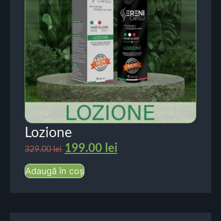
Lozione
199.00
lei
329.00
lei
Adaugă în coș