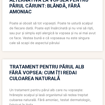
ALTERNATIVĂ LA VOPSEA PENTRU
PĂRUL CĂRUNT: BLÂNDĂ, FĂRĂ
AMONIAC
Poate ai obosit să tot vopsești. Poate te ustură scalpul
de fiecare dată. Poate ești însărcinată și nu vrei să riști,
sau pur și simplu ești alergică la vopsea și nu ai mai avut
ce face. Vestea bună e că vopseaua nu este singura
cale să scapi de aspectul părului
TRATAMENT PENTRU PĂRUL ALB
FĂRĂ VOPSEA: CUM ÎȚI REDAI
CULOAREA NATURALĂ
Un tratament pentru părul alb care nu vopsește:
hrănește scalpul și lasă organismul să redea treptat
culoarea naturală. Fără amoniac, testat dermatologic,
fabricat în Italia.