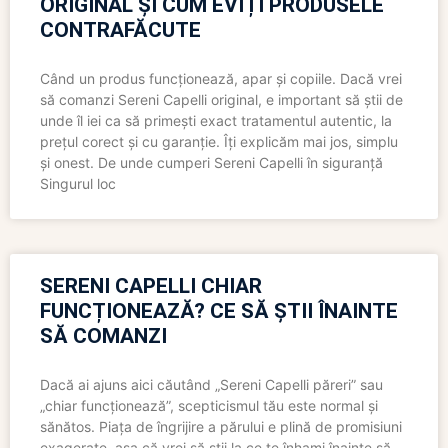
ORIGINAL ȘI CUM EVIȚI PRODUSELE
CONTRAFĂCUTE
Când un produs funcționează, apar și copiile. Dacă vrei
să comanzi Sereni Capelli original, e important să știi de
unde îl iei ca să primești exact tratamentul autentic, la
prețul corect și cu garanție. Îți explicăm mai jos, simplu
și onest. De unde cumperi Sereni Capelli în siguranță
Singurul loc
SERENI CAPELLI CHIAR
FUNCȚIONEAZĂ? CE SĂ ȘTII ÎNAINTE
SĂ COMANZI
Dacă ai ajuns aici căutând „Sereni Capelli păreri” sau
„chiar funcționează”, scepticismul tău este normal și
sănătos. Piața de îngrijire a părului e plină de promisiuni
exagerate, așa că vrei să știi la ce te înhami înainte să