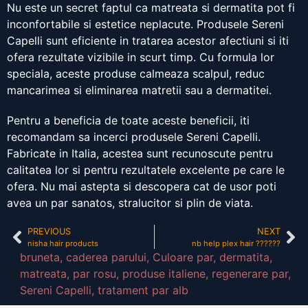
Nu este un secret faptul ca matreata si dermatita pot fi
inconfortabile si estetice neplacute. Produsele Sereni
Capelli sunt eficiente in tratarea acestor afectiuni si iti
ofera rezultate vizibile in scurt timp. Cu formula lor
speciala, aceste produse calmeaza scalpul, reduc
mancarimea si eliminarea matretii sau a dermatitei.
Pentru a beneficia de toate aceste beneficii, iti
recomandam sa incerci produsele Sereni Capelli.
Fabricate in Italia, acestea sunt recunoscute pentru
calitatea lor si pentru rezultatele excelente pe care le
ofera. Nu mai astepta si descopera cat de usor poti
avea un par sanatos, stralucitor si plin de viata.
PREVIOUS
NEXT
nisha hair products
nb help plex hair ??????
bruneta
,
caderea parului
,
Culoare par
,
dermatita
,
matreata
,
par rosu
,
produse italiene
,
regenerare par
,
Sereni Capelli
,
tratament par alb