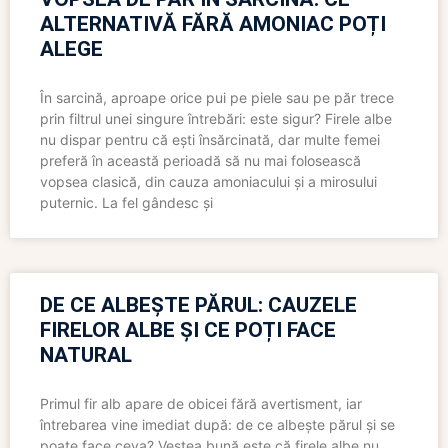
ALTERNATIVĂ FĂRĂ AMONIAC POȚI
ALEGE
În sarcină, aproape orice pui pe piele sau pe păr trece
prin filtrul unei singure întrebări: este sigur? Firele albe
nu dispar pentru că ești însărcinată, dar multe femei
preferă în această perioadă să nu mai folosească
vopsea clasică, din cauza amoniacului și a mirosului
puternic. La fel gândesc și
DE CE ALBEȘTE PĂRUL: CAUZELE
FIRELOR ALBE ȘI CE POȚI FACE
NATURAL
Primul fir alb apare de obicei fără avertisment, iar
întrebarea vine imediat după: de ce albește părul și se
poate face ceva? Vestea bună este că firele albe nu