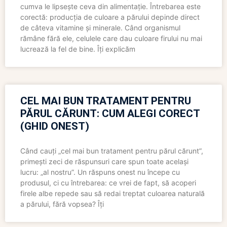
cumva le lipsește ceva din alimentație. Întrebarea este
corectă: producția de culoare a părului depinde direct
de câteva vitamine și minerale. Când organismul
rămâne fără ele, celulele care dau culoare firului nu mai
lucrează la fel de bine. Îți explicăm
CEL MAI BUN TRATAMENT PENTRU
PĂRUL CĂRUNT: CUM ALEGI CORECT
(GHID ONEST)
Când cauți „cel mai bun tratament pentru părul cărunt”,
primești zeci de răspunsuri care spun toate același
lucru: „al nostru”. Un răspuns onest nu începe cu
produsul, ci cu întrebarea: ce vrei de fapt, să acoperi
firele albe repede sau să redai treptat culoarea naturală
a părului, fără vopsea? Îți