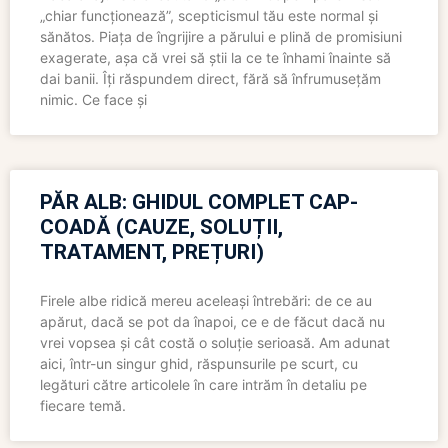
„chiar funcționează”, scepticismul tău este normal și
sănătos. Piața de îngrijire a părului e plină de promisiuni
exagerate, așa că vrei să știi la ce te înhami înainte să
dai banii. Îți răspundem direct, fără să înfrumusețăm
nimic. Ce face și
PĂR ALB: GHIDUL COMPLET CAP-
COADĂ (CAUZE, SOLUȚII,
TRATAMENT, PREȚURI)
Firele albe ridică mereu aceleași întrebări: de ce au
apărut, dacă se pot da înapoi, ce e de făcut dacă nu
vrei vopsea și cât costă o soluție serioasă. Am adunat
aici, într-un singur ghid, răspunsurile pe scurt, cu
legături către articolele în care intrăm în detaliu pe
fiecare temă.