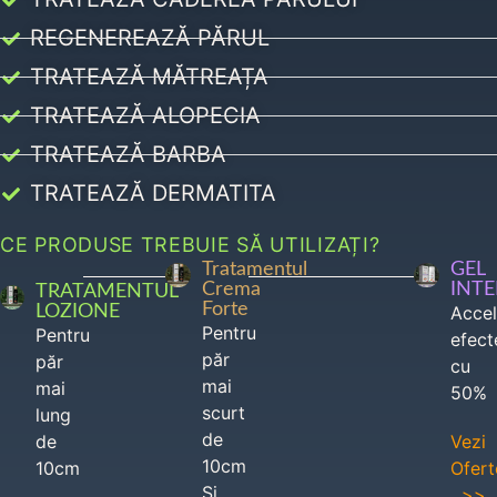
REGENEREAZĂ PĂRUL
TRATEAZĂ MĂTREAȚA
TRATEAZĂ ALOPECIA
TRATEAZĂ BARBA
TRATEAZĂ DERMATITA
CE PRODUSE TREBUIE SĂ UTILIZAȚI?
Tratamentul
GEL
Crema
INT
TRATAMENTUL
Forte
LOZIONE
Acce
Pentru
Pentru
efect
păr
păr
cu
mai
mai
50%
scurt
lung
de
de
Vezi
10cm
10cm
Ofert
Si
>>