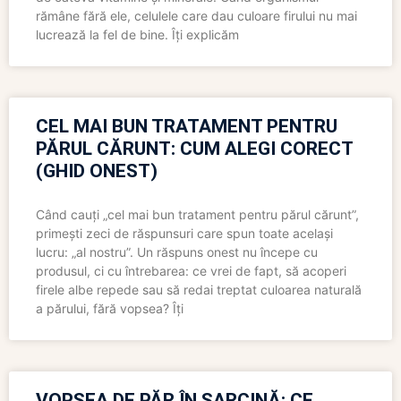
rămâne fără ele, celulele care dau culoare firului nu mai
lucrează la fel de bine. Îți explicăm
CEL MAI BUN TRATAMENT PENTRU
PĂRUL CĂRUNT: CUM ALEGI CORECT
(GHID ONEST)
Când cauți „cel mai bun tratament pentru părul cărunt”,
primești zeci de răspunsuri care spun toate același
lucru: „al nostru”. Un răspuns onest nu începe cu
produsul, ci cu întrebarea: ce vrei de fapt, să acoperi
firele albe repede sau să redai treptat culoarea naturală
a părului, fără vopsea? Îți
VOPSEA DE PĂR ÎN SARCINĂ: CE