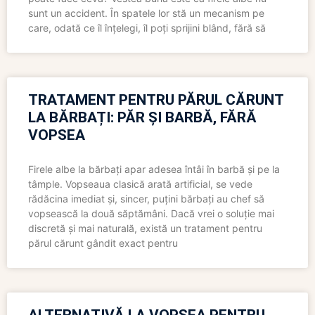
sunt un accident. În spatele lor stă un mecanism pe
care, odată ce îl înțelegi, îl poți sprijini blând, fără să
TRATAMENT PENTRU PĂRUL CĂRUNT
LA BĂRBAȚI: PĂR ȘI BARBĂ, FĂRĂ
VOPSEA
Firele albe la bărbați apar adesea întâi în barbă și pe la
tâmple. Vopseaua clasică arată artificial, se vede
rădăcina imediat și, sincer, puțini bărbați au chef să
vopsească la două săptămâni. Dacă vrei o soluție mai
discretă și mai naturală, există un tratament pentru
părul cărunt gândit exact pentru