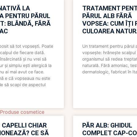
NATIVĂ LA
TRATAMENT PEN
A PENTRU PĂRUL
PĂRUL ALB FĂRĂ
T: BLÂNDĂ, FĂRĂ
VOPSEA: CUM ÎȚI 
AC
CULOAREA NATUR
bosit să tot vopsești. Poate
Un tratament pentru părul 
scalpul de fiecare dată.
vopsește: hrănește scalpul 
însărcinată și nu vrei să
organismul să redea trepta
pur și simplu ești alergică la
naturală. Fără amoniac, tes
nu ai mai avut ce face.
dermatologic, fabricat în Ita
nă e că vopseaua nu este
le să scapi de aspectul
Produse cosmetice
 CAPELLI CHIAR
PĂR ALB: GHIDUL
IONEAZĂ? CE SĂ
COMPLET CAP-C