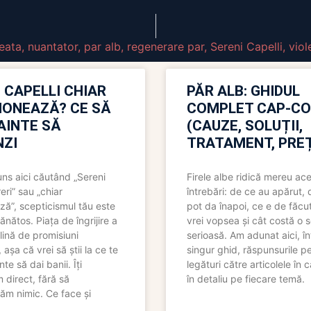
eata
,
nuantator
,
par alb
,
regenerare par
,
Sereni Capelli
,
viol
 CAPELLI CHIAR
PĂR ALB: GHIDUL
IONEAZĂ? CE SĂ
COMPLET CAP-C
NAINTE SĂ
(CAUZE, SOLUȚII,
ZI
TRATAMENT, PREȚ
uns aici căutând „Sereni
Firele albe ridică mereu ace
eri” sau „chiar
întrebări: de ce au apărut,
ză”, scepticismul tău este
pot da înapoi, ce e de făcu
ănătos. Piața de îngrijire a
vrei vopsea și cât costă o s
lină de promisiuni
serioasă. Am adunat aici, în
așa că vrei să știi la ce te
singur ghid, răspunsurile pe
nte să dai banii. Îți
legături către articolele în 
direct, fără să
în detaliu pe fiecare temă.
ăm nimic. Ce face și