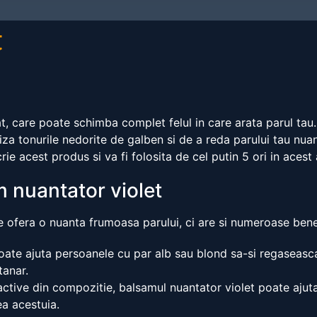
t
, care poate schimba complet felul in care arata parul tau
iza tonurile nedorite de galben si de a reda parului tau nua
e acest produs si va fi folosita de cel putin 5 ori in acest 
am nuantator violet
 ofera o nuanta frumoasa parului, ci are si numeroase benefi
oate ajuta persoanele cu par alb sau blond sa-si regaseasca
tanar.
 active din compozitie, balsamul nuantator violet poate ajuta
ea acestuia.