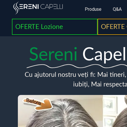
Produse
Q&A
OFERTE Lozione
OFERTE 
Sereni
Capel
Cu ajutorul nostru veți fi: Mai tineri
iubiți, Mai respecta