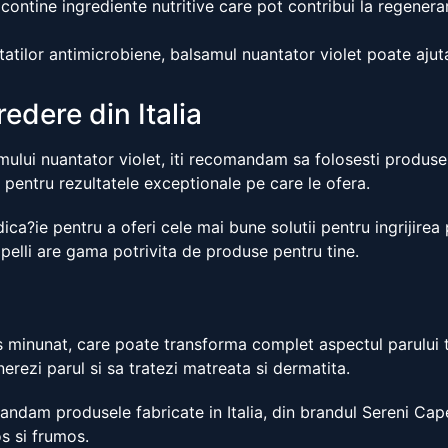
 contine ingrediente nutritive care pot contribui la regenera
tatilor antimicrobiene, balsamul nuantator violet poate ajuta 
edere din Italia
ului nuantator violet, iti recomandam sa folosesti produse fa
 pentru rezultatele exceptionale pe care le ofera.
a?ie pentru a oferi cele mai bune solutii pentru ingrijirea pa
pelli are gama potrivita de produse pentru tine.
 minunat, care poate transforma complet aspectul parului tau
erezi parul si sa tratezi matreata si dermatita.
andam produsele fabricate in Italia, din brandul Sereni Cape
s si frumos.