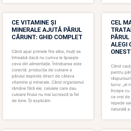
CE VITAMINE ȘI
CEL MA
MINERALE AJUTĂ PĂRUL
TRATA
CĂRUNT: GHID COMPLET
PĂRUL
ALEGI 
ONEST
Când apar primele fire albe, mulți se
întreabă dacă nu cumva le lipsește
ceva din alimentație. Întrebarea este
Când cauți
corectă: producția de culoare a
pentru păr
părului depinde direct de câteva
răspunsuri
vitamine și minerale. Când organismul
lucru: „al
rămâne fără ele, celulele care dau
începe cu 
culoare firului nu mai lucrează la fel
ce vrei de 
de bine. Îți explicăm
repede sau
naturală a 