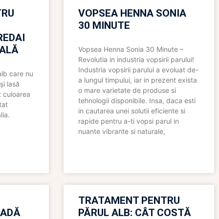
TRU
VOPSEA HENNA SONIA
30 MINUTE
REDAI
ALĂ
Vopsea Henna Sonia 30 Minute –
Revolutia in industria vopsirii parului!
Industria vopsirii parului a evoluat de-
alb care nu
a lungul timpului, iar in prezent exista
și lasă
o mare varietate de produse si
t culoarea
tehnologii disponibile. Insa, daca esti
tat
in cautarea unei solutii eficiente si
lia.
rapide pentru a-ti vopsi parul in
nuante vibrante si naturale,
TRATAMENT PENTRU
OADĂ
PĂRUL ALB: CÂT COSTĂ