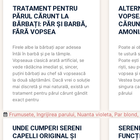
TRATAMENT PENTRU
ALTER
PĂRUL CĂRUNT LA
VOPSE
BĂRBAȚI: PĂR ȘI BARBĂ,
CĂRUN
FĂRĂ VOPSEA
AMONI
Firele albe la bărbați apar adesea
Poate ai o
întâi în barbă și pe la tâmple.
te ustură 
Vopseaua clasică arată artificial, se
Poate ești 
vede rădăcina imediat și, sincer,
riști, sau 
puțini bărbați au chef să vopsească
vopsea și 
la două săptămâni. Dacă vrei o soluție
Vestea bu
mai discretă și mai naturală, există un
singura ca
tratament pentru părul cărunt gândit
părului
exact pentru
Frumusete
,
Ingrijirea parului
,
Nuanta violeta
,
Par blond
,
UNDE CUMPERI SERENI
SERENI
CAPELLI ORIGINAL ȘI
FUNCȚ