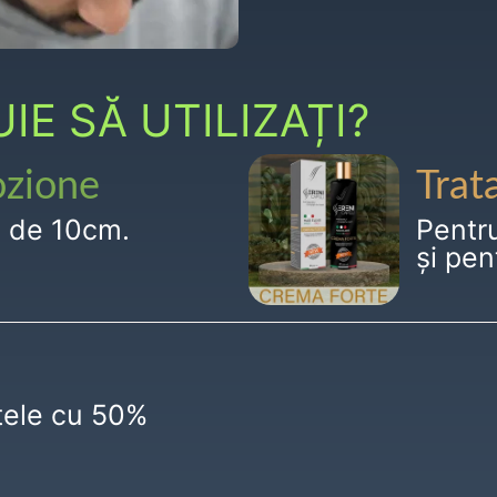
E SĂ UTILIZAȚI?
ozione
Trat
g de 10cm.
Pentr
și pen
ctele cu 50%