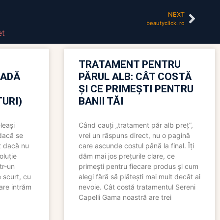
NEXT
beautyclick. ro
et
TRATAMENT PENTRU
OADĂ
PĂRUL ALB: CÂT COSTĂ
ȘI CE PRIMEȘTI PENTRU
URI)
BANII TĂI
leași
Când cauți „tratament păr alb preț”,
 dacă se
vrei un răspuns direct, nu o pagină
t dacă nu
care ascunde costul până la final. Îți
oluție
dăm mai jos prețurile clare, ce
tr-un
primești pentru fiecare produs și cum
 scurt, cu
alegi fără să plătești mai mult decât ai
care intrăm
nevoie. Cât costă tratamentul Sereni
Capelli Gama noastră are trei