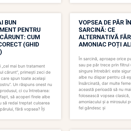
I BUN
VOPSEA DE PĂR Î
MENT PENTRU
SARCINĂ: CE
 CĂRUNT: CUM
ALTERNATIVĂ FĂ
CORECT (GHID
AMONIAC POȚI A
)
În sarcină, aproape orice pu
sau pe păr trece prin filtrul
 „cel mai bun tratament
singure întrebări: este sigur
ul cărunt”, primești zeci de
albe nu dispar pentru că eș
 care spun toate același
însărcinată, dar multe femei
 nostru”. Un răspuns onest nu
această perioadă să nu ma
produsul, ci cu întrebarea:
folosească vopsea clasică,
fapt, să acoperi firele albe
amoniacului și a mirosului p
 să redai treptat culoarea
fel gândesc și
părului, fără vopsea? Îți