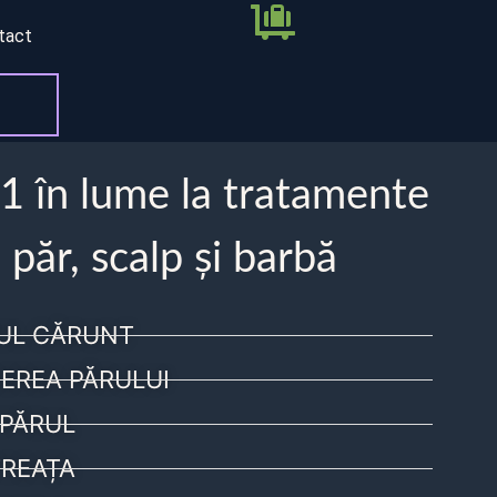
tact
 1 în lume la tratamente
 păr, scalp și barbă
UL CĂRUNT
EREA PĂRULUI
PĂRUL
REAȚA