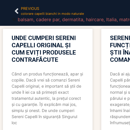
PREVIOUS
colorare capelli bianchi in modo naturale
balsam
,
cadere par
,
dermatita
,
haircare
,
Italia
,
matr
UNDE CUMPERI SERENI
SERENI
CAPELLI ORIGINAL ȘI
FUNCȚ
CUM EVIȚI PRODUSELE
ȘTII Î
CONTRAFĂCUTE
COMAN
Când un produs funcționează, apar și
Dacă ai aj
copiile. Dacă vrei să comanzi Sereni
Capelli păr
Capelli original, e important să știi de
funcționea
unde îl iei ca să primești exact
normal și s
tratamentul autentic, la prețul corect
părului e p
și cu garanție. Îți explicăm mai jos,
exagerate, 
simplu și onest. De unde cumperi
înhami înai
Sereni Capelli în siguranță Singurul
răspundem 
loc
înfrumuseț