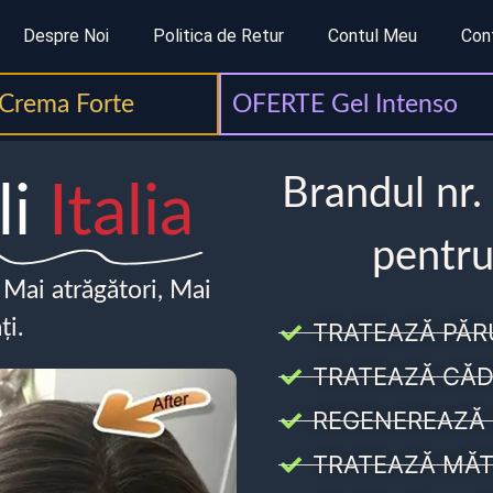
Despre Noi
Politica de Retur
Contul Meu
Con
Crema Forte
OFERTE Gel Intenso
Brandul nr.
li
Italia
pentru
, Mai atrăgători, Mai
ți.
TRATEAZĂ PĂR
TRATEAZĂ CĂD
REGENEREAZĂ 
TRATEAZĂ MĂT