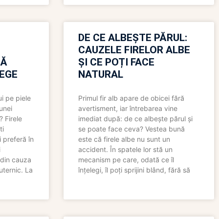
N
DE CE ALBEȘTE PĂRUL:
CAUZELE FIRELOR ALBE
RĂ
ȘI CE POȚI FACE
LEGE
NATURAL
i pe piele
Primul fir alb apare de obicei fără
 unei
avertisment, iar întrebarea vine
? Firele
imediat după: de ce albește părul și
ti
se poate face ceva? Vestea bună
 preferă în
este că firele albe nu sunt un
i
accident. În spatele lor stă un
 din cauza
mecanism pe care, odată ce îl
uternic. La
înțelegi, îl poți sprijini blând, fără să