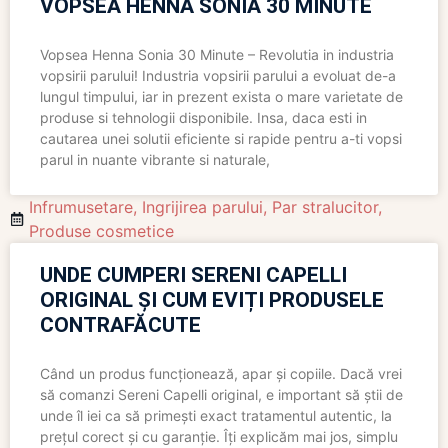
VOPSEA HENNA SONIA 30 MINUTE
Vopsea Henna Sonia 30 Minute – Revolutia in industria
vopsirii parului! Industria vopsirii parului a evoluat de-a
lungul timpului, iar in prezent exista o mare varietate de
produse si tehnologii disponibile. Insa, daca esti in
cautarea unei solutii eficiente si rapide pentru a-ti vopsi
parul in nuante vibrante si naturale,
Infrumusetare
,
Ingrijirea parului
,
Par stralucitor
,
Produse cosmetice
UNDE CUMPERI SERENI CAPELLI
ORIGINAL ȘI CUM EVIȚI PRODUSELE
CONTRAFĂCUTE
Când un produs funcționează, apar și copiile. Dacă vrei
să comanzi Sereni Capelli original, e important să știi de
unde îl iei ca să primești exact tratamentul autentic, la
prețul corect și cu garanție. Îți explicăm mai jos, simplu