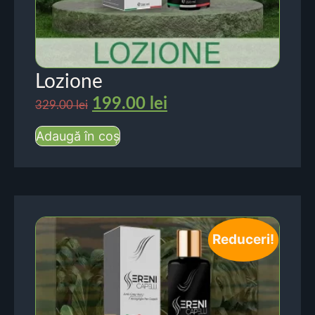
Lozione
199.00
lei
329.00
lei
Adaugă în coș
Reduceri!