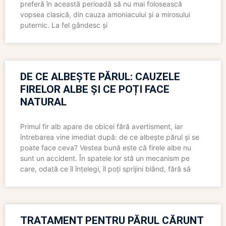
preferă în această perioadă să nu mai folosească
vopsea clasică, din cauza amoniacului și a mirosului
puternic. La fel gândesc și
DE CE ALBEȘTE PĂRUL: CAUZELE
FIRELOR ALBE ȘI CE POȚI FACE
NATURAL
Primul fir alb apare de obicei fără avertisment, iar
întrebarea vine imediat după: de ce albește părul și se
poate face ceva? Vestea bună este că firele albe nu
sunt un accident. În spatele lor stă un mecanism pe
care, odată ce îl înțelegi, îl poți sprijini blând, fără să
TRATAMENT PENTRU PĂRUL CĂRUNT