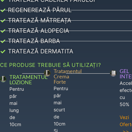
REGENEREAZĂ PĂRUL
TRATEAZĂ MĂTREAȚA
TRATEAZĂ ALOPECIA
TRATEAZĂ BARBA
TRATEAZĂ DERMATITA
CE PRODUSE TREBUIE SĂ UTILIZAȚI?
Tratamentul
GEL
Crema
INT
TRATAMENTUL
Forte
LOZIONE
Acce
Pentru
Pentru
efect
păr
păr
cu
mai
mai
50%
scurt
lung
de
de
Vezi
10cm
10cm
Ofert
Si
>>