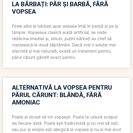
LA BĂRBAȚI: PĂR ȘI BARBĂ, FĂRĂ
VOPSEA
Firele albe la bărbați apar adesea întâi în barbă și pe la
tâmple. Vopseaua clasică arată artificial, se vede
rădăcina imediat și, sincer, puțini bărbați au chef să
vopsească la două săptămâni. Dacă vrei o soluție mai
discretă și mai naturală, există un tratament pentru
părul cărunt gândit exact pentru
ALTERNATIVĂ LA VOPSEA PENTRU
PĂRUL CĂRUNT: BLÂNDĂ, FĂRĂ
AMONIAC
Poate ai obosit să tot vopsești. Poate te ustură scalpul
de fiecare dată. Poate ești însărcinată și nu vrei să riști,
sau pur și simplu ești alergică la vopsea și nu ai mai avut