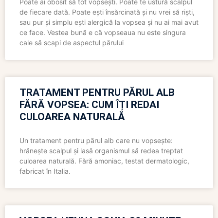
Poate ai obosit să tot vopsești. Poate te ustură scalpul
de fiecare dată. Poate ești însărcinată și nu vrei să riști,
sau pur și simplu ești alergică la vopsea și nu ai mai avut
ce face. Vestea bună e că vopseaua nu este singura
cale să scapi de aspectul părului
TRATAMENT PENTRU PĂRUL ALB
FĂRĂ VOPSEA: CUM ÎȚI REDAI
CULOAREA NATURALĂ
Un tratament pentru părul alb care nu vopsește:
hrănește scalpul și lasă organismul să redea treptat
culoarea naturală. Fără amoniac, testat dermatologic,
fabricat în Italia.