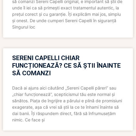
să comanzi Sereni Capelli original, e important să știi de
unde îl iei ca să primești exact tratamentul autentic, la
prețul corect și cu garanție. Îți explicăm mai jos, simplu
și onest. De unde cumperi Sereni Capelli în siguranță
Singurul loc
SERENI CAPELLI CHIAR
FUNCȚIONEAZĂ? CE SĂ ȘTII ÎNAINTE
SĂ COMANZI
Dacă ai ajuns aici căutând „Sereni Capelli păreri” sau
„chiar funcționează”, scepticismul tău este normal și
sănătos. Piața de îngrijire a părului e plină de promisiuni
exagerate, așa că vrei să știi la ce te înhami înainte să
dai banii. Îți răspundem direct, fără să înfrumusețăm
nimic. Ce face și