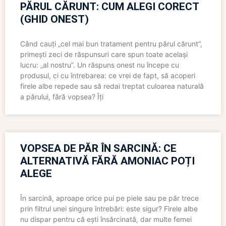
PĂRUL CĂRUNT: CUM ALEGI CORECT
(GHID ONEST)
Când cauți „cel mai bun tratament pentru părul cărunt”,
primești zeci de răspunsuri care spun toate același
lucru: „al nostru”. Un răspuns onest nu începe cu
produsul, ci cu întrebarea: ce vrei de fapt, să acoperi
firele albe repede sau să redai treptat culoarea naturală
a părului, fără vopsea? Îți
VOPSEA DE PĂR ÎN SARCINĂ: CE
ALTERNATIVĂ FĂRĂ AMONIAC POȚI
ALEGE
În sarcină, aproape orice pui pe piele sau pe păr trece
prin filtrul unei singure întrebări: este sigur? Firele albe
nu dispar pentru că ești însărcinată, dar multe femei