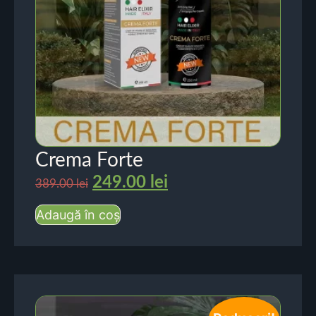
Crema Forte
249.00
lei
389.00
lei
Adaugă în coș