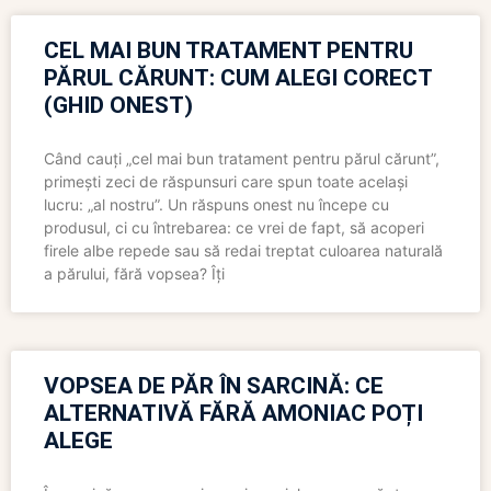
CEL MAI BUN TRATAMENT PENTRU
PĂRUL CĂRUNT: CUM ALEGI CORECT
(GHID ONEST)
Când cauți „cel mai bun tratament pentru părul cărunt”,
primești zeci de răspunsuri care spun toate același
lucru: „al nostru”. Un răspuns onest nu începe cu
produsul, ci cu întrebarea: ce vrei de fapt, să acoperi
firele albe repede sau să redai treptat culoarea naturală
a părului, fără vopsea? Îți
VOPSEA DE PĂR ÎN SARCINĂ: CE
ALTERNATIVĂ FĂRĂ AMONIAC POȚI
ALEGE