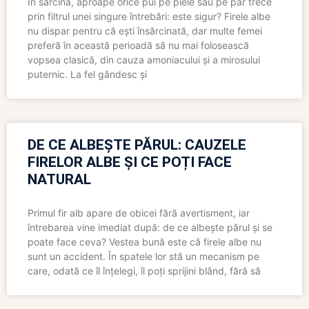
În sarcină, aproape orice pui pe piele sau pe păr trece
prin filtrul unei singure întrebări: este sigur? Firele albe
nu dispar pentru că ești însărcinată, dar multe femei
preferă în această perioadă să nu mai folosească
vopsea clasică, din cauza amoniacului și a mirosului
puternic. La fel gândesc și
DE CE ALBEȘTE PĂRUL: CAUZELE
FIRELOR ALBE ȘI CE POȚI FACE
NATURAL
Primul fir alb apare de obicei fără avertisment, iar
întrebarea vine imediat după: de ce albește părul și se
poate face ceva? Vestea bună este că firele albe nu
sunt un accident. În spatele lor stă un mecanism pe
care, odată ce îl înțelegi, îl poți sprijini blând, fără să