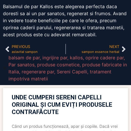
Balsamul de par Kallos este alegerea perfecta daca
doresti sa ai un par sanatos, regenerat si frumos. Avand
in vedere toate beneficiile pe care le ofera, precum
oprirea caderii parului, regenerarea si tratarea matretii,
acest produs este cu adevarat remarcabil.
PREVIOUS
NEXT
aslavital sampon
sampon essence herbal
balsam de par
,
ingrijire par
,
kallos
,
oprire cadere par
,
Par sanatos
,
produse cosmetice
,
produse fabricate in
Italia
,
regenerare par
,
Sereni Capelli
,
tratament
impotriva matretii
UNDE CUMPERI SERENI CAPELLI
ORIGINAL ȘI CUM EVIȚI PRODUSELE
CONTRAFĂCUTE
Când un produs funcționează, apar și copiile. Dacă vrei