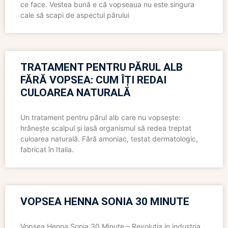
ce face. Vestea bună e că vopseaua nu este singura
cale să scapi de aspectul părului
TRATAMENT PENTRU PĂRUL ALB
FĂRĂ VOPSEA: CUM ÎȚI REDAI
CULOAREA NATURALĂ
Un tratament pentru părul alb care nu vopsește:
hrănește scalpul și lasă organismul să redea treptat
culoarea naturală. Fără amoniac, testat dermatologic,
fabricat în Italia.
VOPSEA HENNA SONIA 30 MINUTE
Vopsea Henna Sonia 30 Minute – Revolutia in industria