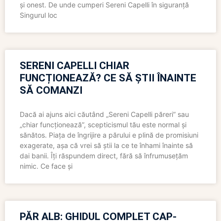
și onest. De unde cumperi Sereni Capelli în siguranță
Singurul loc
SERENI CAPELLI CHIAR
FUNCȚIONEAZĂ? CE SĂ ȘTII ÎNAINTE
SĂ COMANZI
Dacă ai ajuns aici căutând „Sereni Capelli păreri” sau
„chiar funcționează”, scepticismul tău este normal și
sănătos. Piața de îngrijire a părului e plină de promisiuni
exagerate, așa că vrei să știi la ce te înhami înainte să
dai banii. Îți răspundem direct, fără să înfrumusețăm
nimic. Ce face și
PĂR ALB: GHIDUL COMPLET CAP-