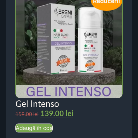
Reduceri!
Gel Intenso
139.00
lei
159.00
lei
Adaugă în coș