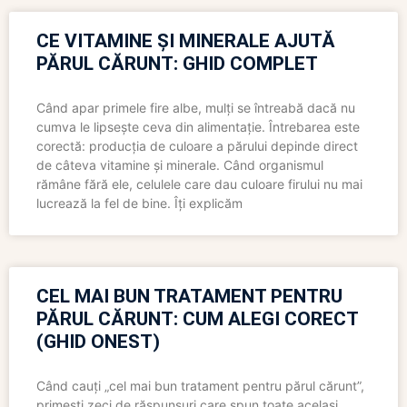
CE VITAMINE ȘI MINERALE AJUTĂ
PĂRUL CĂRUNT: GHID COMPLET
Când apar primele fire albe, mulți se întreabă dacă nu
cumva le lipsește ceva din alimentație. Întrebarea este
corectă: producția de culoare a părului depinde direct
de câteva vitamine și minerale. Când organismul
rămâne fără ele, celulele care dau culoare firului nu mai
lucrează la fel de bine. Îți explicăm
CEL MAI BUN TRATAMENT PENTRU
PĂRUL CĂRUNT: CUM ALEGI CORECT
(GHID ONEST)
Când cauți „cel mai bun tratament pentru părul cărunt”,
primești zeci de răspunsuri care spun toate același