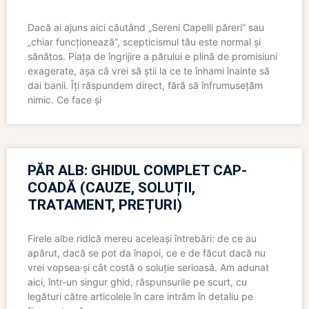
Dacă ai ajuns aici căutând „Sereni Capelli păreri” sau
„chiar funcționează”, scepticismul tău este normal și
sănătos. Piața de îngrijire a părului e plină de promisiuni
exagerate, așa că vrei să știi la ce te înhami înainte să
dai banii. Îți răspundem direct, fără să înfrumusețăm
nimic. Ce face și
PĂR ALB: GHIDUL COMPLET CAP-
COADĂ (CAUZE, SOLUȚII,
TRATAMENT, PREȚURI)
Firele albe ridică mereu aceleași întrebări: de ce au
apărut, dacă se pot da înapoi, ce e de făcut dacă nu
vrei vopsea și cât costă o soluție serioasă. Am adunat
aici, într-un singur ghid, răspunsurile pe scurt, cu
legături către articolele în care intrăm în detaliu pe