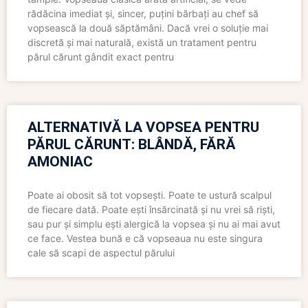
rădăcina imediat și, sincer, puțini bărbați au chef să
vopsească la două săptămâni. Dacă vrei o soluție mai
discretă și mai naturală, există un tratament pentru
părul cărunt gândit exact pentru
ALTERNATIVĂ LA VOPSEA PENTRU
PĂRUL CĂRUNT: BLÂNDĂ, FĂRĂ
AMONIAC
Poate ai obosit să tot vopsești. Poate te ustură scalpul
de fiecare dată. Poate ești însărcinată și nu vrei să riști,
sau pur și simplu ești alergică la vopsea și nu ai mai avut
ce face. Vestea bună e că vopseaua nu este singura
cale să scapi de aspectul părului