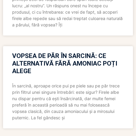
lucru: „al nostru”. Un răspuns onest nu începe cu
produsul, ci cu întrebarea: ce vrei de fapt, să acoperi
firele albe repede sau să redai treptat culoarea naturală
a părului, fără vopsea? Îți
VOPSEA DE PĂR ÎN SARCINĂ: CE
ALTERNATIVĂ FĂRĂ AMONIAC POȚI
ALEGE
În sarcină, aproape orice pui pe piele sau pe păr trece
prin filtrul unei singure întrebări: este sigur? Firele albe
nu dispar pentru că ești însărcinată, dar multe femei
preferă în această perioadă să nu mai folosească
vopsea clasică, din cauza amoniacului și a mirosului
puternic. La fel gândesc și