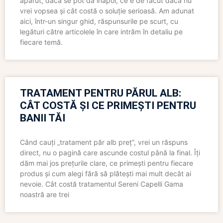
apărut, dacă se pot da înapoi, ce e de făcut dacă nu
vrei vopsea și cât costă o soluție serioasă. Am adunat
aici, într-un singur ghid, răspunsurile pe scurt, cu
legături către articolele în care intrăm în detaliu pe
fiecare temă.
TRATAMENT PENTRU PĂRUL ALB:
CÂT COSTĂ ȘI CE PRIMEȘTI PENTRU
BANII TĂI
Când cauți „tratament păr alb preț”, vrei un răspuns
direct, nu o pagină care ascunde costul până la final. Îți
dăm mai jos prețurile clare, ce primești pentru fiecare
produs și cum alegi fără să plătești mai mult decât ai
nevoie. Cât costă tratamentul Sereni Capelli Gama
noastră are trei