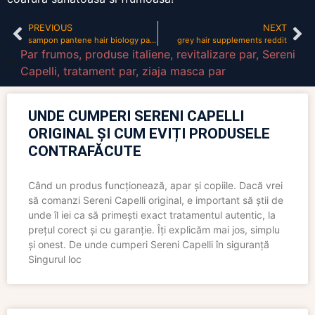
PREVIOUS
NEXT
sampon pantene hair biology pareri
grey hair supplements reddit
Par frumos
,
produse italiene
,
revitalizare par
,
Sereni
Capelli
,
tratament par
,
ziaja masca par
UNDE CUMPERI SERENI CAPELLI
ORIGINAL ȘI CUM EVIȚI PRODUSELE
CONTRAFĂCUTE
Când un produs funcționează, apar și copiile. Dacă vrei
să comanzi Sereni Capelli original, e important să știi de
unde îl iei ca să primești exact tratamentul autentic, la
prețul corect și cu garanție. Îți explicăm mai jos, simplu
și onest. De unde cumperi Sereni Capelli în siguranță
Singurul loc