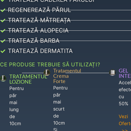
REGENEREAZĂ PĂRUL
TRATEAZĂ MĂTREAȚA
TRATEAZĂ ALOPECIA
TRATEAZĂ BARBA
TRATEAZĂ DERMATITA
CE PRODUSE TREBUIE SĂ UTILIZAȚI?
Tratamentul
GEL
Crema
INT
TRATAMENTUL
Forte
LOZIONE
Acce
Pentru
Pentru
efect
păr
păr
cu
mai
mai
50%
scurt
lung
de
de
Vezi
10cm
10cm
Ofert
Si
>>