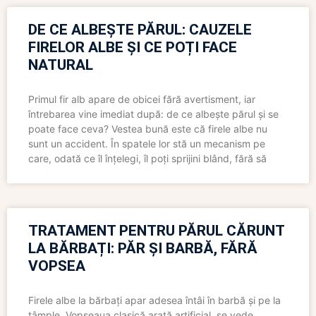
DE CE ALBEȘTE PĂRUL: CAUZELE
FIRELOR ALBE ȘI CE POȚI FACE
NATURAL
Primul fir alb apare de obicei fără avertisment, iar
întrebarea vine imediat după: de ce albește părul și se
poate face ceva? Vestea bună este că firele albe nu
sunt un accident. În spatele lor stă un mecanism pe
care, odată ce îl înțelegi, îl poți sprijini blând, fără să
TRATAMENT PENTRU PĂRUL CĂRUNT
LA BĂRBAȚI: PĂR ȘI BARBĂ, FĂRĂ
VOPSEA
Firele albe la bărbați apar adesea întâi în barbă și pe la
tâmple. Vopseaua clasică arată artificial, se vede