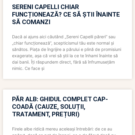
SERENI CAPELLI CHIAR
FUNCȚIONEAZĂ? CE SĂ ȘTII ÎNAINTE
SĂ COMANZI
Dacă ai ajuns aici căutând „Sereni Capelli păreri” sau
„chiar funcționează”, scepticismul tău este normal și
sănătos. Piața de îngrijire a părului e plină de promisiuni
exagerate, așa că vrei să știi la ce te înhami înainte să
dai banii. Îți răspundem direct, fără să înfrumusețăm
nimic. Ce face și
PĂR ALB: GHIDUL COMPLET CAP-
COADĂ (CAUZE, SOLUȚII,
TRATAMENT, PREȚURI)
Firele albe ridică mereu aceleași întrebări: de ce au