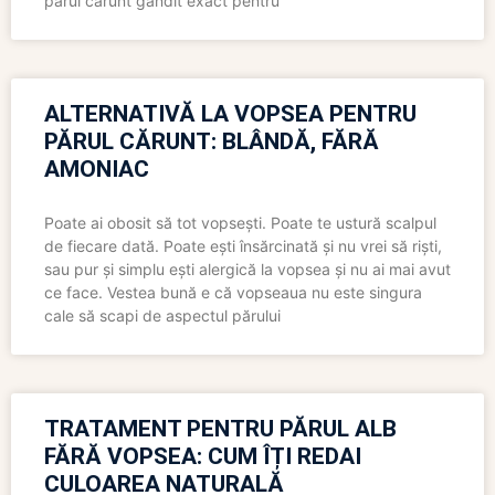
părul cărunt gândit exact pentru
ALTERNATIVĂ LA VOPSEA PENTRU
PĂRUL CĂRUNT: BLÂNDĂ, FĂRĂ
AMONIAC
Poate ai obosit să tot vopsești. Poate te ustură scalpul
de fiecare dată. Poate ești însărcinată și nu vrei să riști,
sau pur și simplu ești alergică la vopsea și nu ai mai avut
ce face. Vestea bună e că vopseaua nu este singura
cale să scapi de aspectul părului
TRATAMENT PENTRU PĂRUL ALB
FĂRĂ VOPSEA: CUM ÎȚI REDAI
CULOAREA NATURALĂ