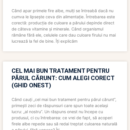
Când apar primele fire albe, mulți se întreabă dacă nu
cumva le lipsește ceva din alimentație. Întrebarea este
corectă: producția de culoare a părului depinde direct
de câteva vitamine și minerale. Când organismul
rămâne fără ele, celulele care dau culoare firului nu mai
lucrează la fel de bine. Îți explicăm
CEL MAI BUN TRATAMENT PENTRU
PĂRUL CĂRUNT: CUM ALEGI CORECT
(GHID ONEST)
Când cauți „cel mai bun tratament pentru părul cărunt”,
primești zeci de răspunsuri care spun toate același
lucru: „al nostru”. Un răspuns onest nu începe cu
produsul, ci cu întrebarea: ce vrei de fapt, să acoperi
firele albe repede sau să redai treptat culoarea naturală
a părului, fără vopsea? Îți