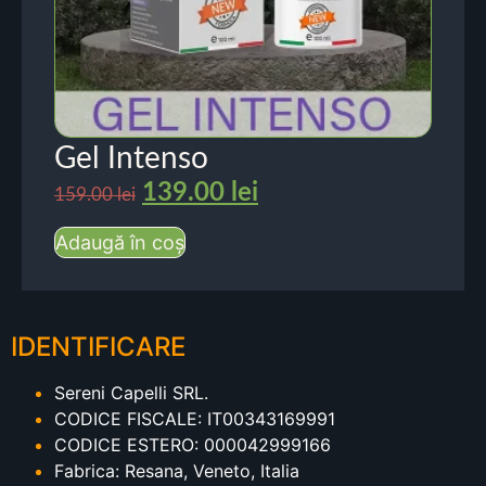
Gel Intenso
139.00
lei
159.00
lei
Adaugă în coș
IDENTIFICARE
Sereni Capelli SRL.
CODICE FISCALE: IT00343169991
CODICE ESTERO: 000042999166
Fabrica: Resana, Veneto, Italia