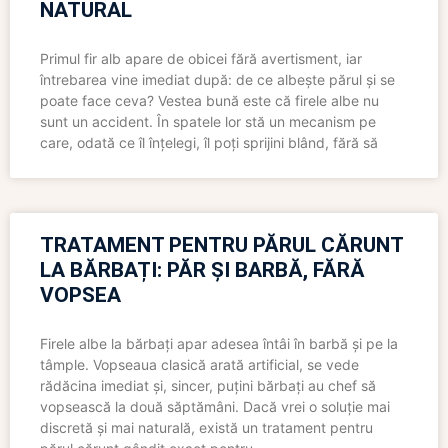
NATURAL
Primul fir alb apare de obicei fără avertisment, iar
întrebarea vine imediat după: de ce albește părul și se
poate face ceva? Vestea bună este că firele albe nu
sunt un accident. În spatele lor stă un mecanism pe
care, odată ce îl înțelegi, îl poți sprijini blând, fără să
TRATAMENT PENTRU PĂRUL CĂRUNT
LA BĂRBAȚI: PĂR ȘI BARBĂ, FĂRĂ
VOPSEA
Firele albe la bărbați apar adesea întâi în barbă și pe la
tâmple. Vopseaua clasică arată artificial, se vede
rădăcina imediat și, sincer, puțini bărbați au chef să
vopsească la două săptămâni. Dacă vrei o soluție mai
discretă și mai naturală, există un tratament pentru