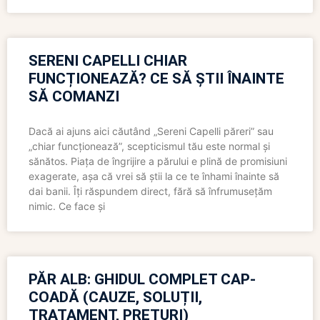
SERENI CAPELLI CHIAR
FUNCȚIONEAZĂ? CE SĂ ȘTII ÎNAINTE
SĂ COMANZI
Dacă ai ajuns aici căutând „Sereni Capelli păreri” sau
„chiar funcționează”, scepticismul tău este normal și
sănătos. Piața de îngrijire a părului e plină de promisiuni
exagerate, așa că vrei să știi la ce te înhami înainte să
dai banii. Îți răspundem direct, fără să înfrumusețăm
nimic. Ce face și
PĂR ALB: GHIDUL COMPLET CAP-
COADĂ (CAUZE, SOLUȚII,
TRATAMENT, PREȚURI)