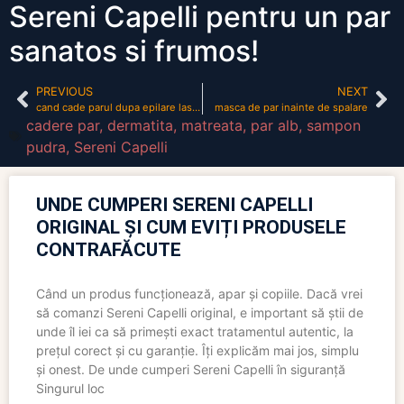
Sereni Capelli pentru un par
sanatos si frumos!
PREVIOUS
NEXT
cand cade parul dupa epilare laser
masca de par inainte de spalare
cadere par
,
dermatita
,
matreata
,
par alb
,
sampon
pudra
,
Sereni Capelli
UNDE CUMPERI SERENI CAPELLI
ORIGINAL ȘI CUM EVIȚI PRODUSELE
CONTRAFĂCUTE
Când un produs funcționează, apar și copiile. Dacă vrei
să comanzi Sereni Capelli original, e important să știi de
unde îl iei ca să primești exact tratamentul autentic, la
prețul corect și cu garanție. Îți explicăm mai jos, simplu
și onest. De unde cumperi Sereni Capelli în siguranță
Singurul loc