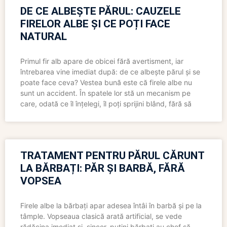
DE CE ALBEȘTE PĂRUL: CAUZELE
FIRELOR ALBE ȘI CE POȚI FACE
NATURAL
Primul fir alb apare de obicei fără avertisment, iar
întrebarea vine imediat după: de ce albește părul și se
poate face ceva? Vestea bună este că firele albe nu
sunt un accident. În spatele lor stă un mecanism pe
care, odată ce îl înțelegi, îl poți sprijini blând, fără să
TRATAMENT PENTRU PĂRUL CĂRUNT
LA BĂRBAȚI: PĂR ȘI BARBĂ, FĂRĂ
VOPSEA
Firele albe la bărbați apar adesea întâi în barbă și pe la
tâmple. Vopseaua clasică arată artificial, se vede
rădăcina imediat și, sincer, puțini bărbați au chef să