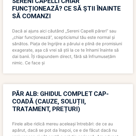
SERENI CAPELLI CHIAR
FUNCȚIONEAZĂ? CE SĂ ȘTII ÎNAINTE
SĂ COMANZI
Dacă ai ajuns aici căutând „Sereni Capelli păreri” sau
„chiar funcționează”, scepticismul tău este normal și
sănătos. Piața de îngrijire a părului e plină de promisiuni
exagerate, așa că vrei să știi la ce te înhami înainte să
dai banii. Îți răspundem direct, fără să înfrumusețăm
nimic. Ce face și
PĂR ALB: GHIDUL COMPLET CAP-
COADĂ (CAUZE, SOLUȚII,
TRATAMENT, PREȚURI)
Firele albe ridică mereu aceleași întrebări: de ce au
apărut, dacă se pot da înapoi, ce e de făcut dacă nu