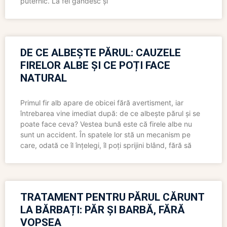
puternic. La fel gândesc și
DE CE ALBEȘTE PĂRUL: CAUZELE
FIRELOR ALBE ȘI CE POȚI FACE
NATURAL
Primul fir alb apare de obicei fără avertisment, iar
întrebarea vine imediat după: de ce albește părul și se
poate face ceva? Vestea bună este că firele albe nu
sunt un accident. În spatele lor stă un mecanism pe
care, odată ce îl înțelegi, îl poți sprijini blând, fără să
TRATAMENT PENTRU PĂRUL CĂRUNT
LA BĂRBAȚI: PĂR ȘI BARBĂ, FĂRĂ
VOPSEA