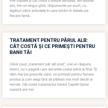
vrei vopsea și cât costă o soluție serioasă. Am adunat
aici, într-un singur ghid, răspunsurile pe scurt, cu
legături către articolele în care intrăm în detaliu pe
fiecare temă.
TRATAMENT PENTRU PĂRUL ALB:
CÂT COSTĂ ȘI CE PRIMEȘTI PENTRU
BANII TĂI
Când cauți „tratament păr alb preț”, vrei un răspuns
direct, nu o pagină care ascunde costul până la final. Îți
dăm mai jos prețurile clare, ce primești pentru fiecare
produs și cum alegi fără să plătești mai mult decât ai
nevoie. Cât costă tratamentul Sereni Capelli Gama
noastră are trei