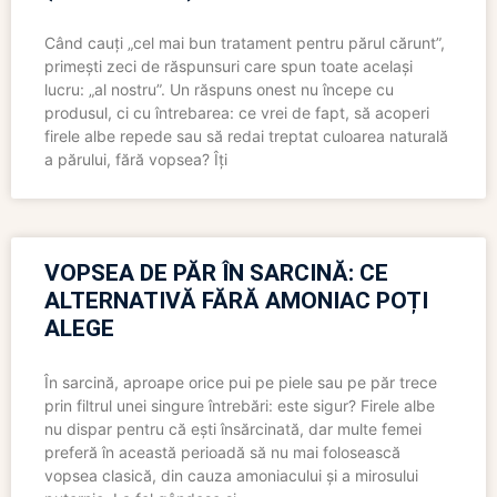
Când cauți „cel mai bun tratament pentru părul cărunt”,
primești zeci de răspunsuri care spun toate același
lucru: „al nostru”. Un răspuns onest nu începe cu
produsul, ci cu întrebarea: ce vrei de fapt, să acoperi
firele albe repede sau să redai treptat culoarea naturală
a părului, fără vopsea? Îți
VOPSEA DE PĂR ÎN SARCINĂ: CE
ALTERNATIVĂ FĂRĂ AMONIAC POȚI
ALEGE
În sarcină, aproape orice pui pe piele sau pe păr trece
prin filtrul unei singure întrebări: este sigur? Firele albe
nu dispar pentru că ești însărcinată, dar multe femei
preferă în această perioadă să nu mai folosească
vopsea clasică, din cauza amoniacului și a mirosului