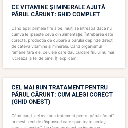
CE VITAMINE ȘI MINERALE AJUTĂ
PĂRUL CĂRUNT: GHID COMPLET
Când apar primele fire albe, mulți se întreabă dacă nu
cumva le lipsește ceva din alimentație. Întrebarea este
corectă: producția de culoare a părului depinde direct
de câteva vitamine și minerale. Când organismul
rămâne fără ele, celulele care dau culoare firului nu mai
lucrează la fel de bine. Îți explicăm
CEL MAI BUN TRATAMENT PENTRU
PĂRUL CĂRUNT: CUM ALEGI CORECT
(GHID ONEST)
Când cauți „cel mai bun tratament pentru părul cărunt”,
primești zeci de răspunsuri care spun toate același
lucru: „al nostru”. Un răspuns onest nu începe cu