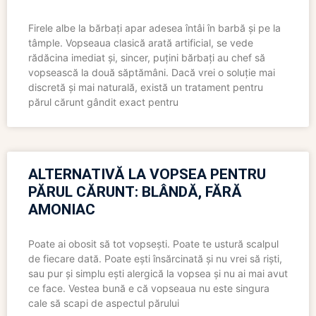
Firele albe la bărbați apar adesea întâi în barbă și pe la
tâmple. Vopseaua clasică arată artificial, se vede
rădăcina imediat și, sincer, puțini bărbați au chef să
vopsească la două săptămâni. Dacă vrei o soluție mai
discretă și mai naturală, există un tratament pentru
părul cărunt gândit exact pentru
ALTERNATIVĂ LA VOPSEA PENTRU
PĂRUL CĂRUNT: BLÂNDĂ, FĂRĂ
AMONIAC
Poate ai obosit să tot vopsești. Poate te ustură scalpul
de fiecare dată. Poate ești însărcinată și nu vrei să riști,
sau pur și simplu ești alergică la vopsea și nu ai mai avut
ce face. Vestea bună e că vopseaua nu este singura
cale să scapi de aspectul părului