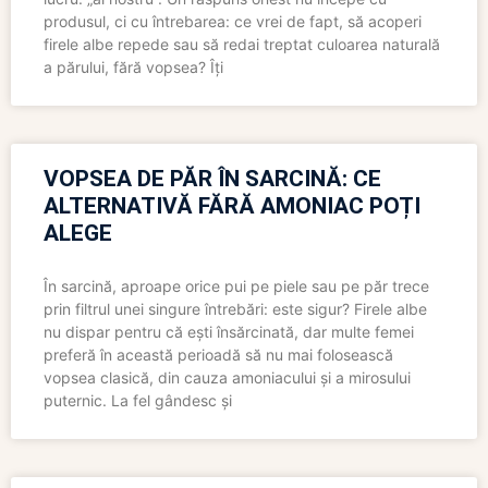
produsul, ci cu întrebarea: ce vrei de fapt, să acoperi
firele albe repede sau să redai treptat culoarea naturală
a părului, fără vopsea? Îți
VOPSEA DE PĂR ÎN SARCINĂ: CE
ALTERNATIVĂ FĂRĂ AMONIAC POȚI
ALEGE
În sarcină, aproape orice pui pe piele sau pe păr trece
prin filtrul unei singure întrebări: este sigur? Firele albe
nu dispar pentru că ești însărcinată, dar multe femei
preferă în această perioadă să nu mai folosească
vopsea clasică, din cauza amoniacului și a mirosului
puternic. La fel gândesc și