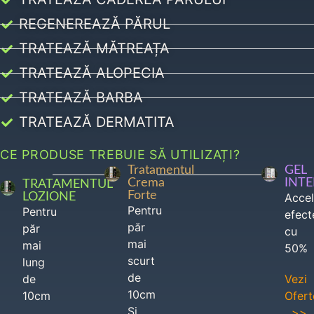
REGENEREAZĂ PĂRUL
TRATEAZĂ MĂTREAȚA
TRATEAZĂ ALOPECIA
TRATEAZĂ BARBA
TRATEAZĂ DERMATITA
CE PRODUSE TREBUIE SĂ UTILIZAȚI?
Tratamentul
GEL
Crema
INT
TRATAMENTUL
Forte
LOZIONE
Acce
Pentru
Pentru
efect
păr
păr
cu
mai
mai
50%
scurt
lung
de
de
Vezi
10cm
10cm
Ofert
Si
>>