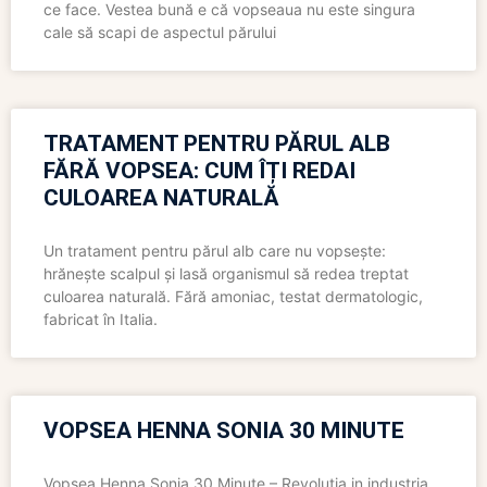
ce face. Vestea bună e că vopseaua nu este singura
cale să scapi de aspectul părului
TRATAMENT PENTRU PĂRUL ALB
FĂRĂ VOPSEA: CUM ÎȚI REDAI
CULOAREA NATURALĂ
Un tratament pentru părul alb care nu vopsește:
hrănește scalpul și lasă organismul să redea treptat
culoarea naturală. Fără amoniac, testat dermatologic,
fabricat în Italia.
VOPSEA HENNA SONIA 30 MINUTE
Vopsea Henna Sonia 30 Minute – Revolutia in industria