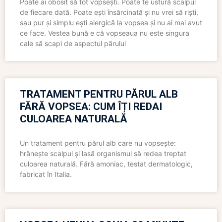
Poate ai obosit să tot vopsești. Poate te ustură scalpul
de fiecare dată. Poate ești însărcinată și nu vrei să riști,
sau pur și simplu ești alergică la vopsea și nu ai mai avut
ce face. Vestea bună e că vopseaua nu este singura
cale să scapi de aspectul părului
TRATAMENT PENTRU PĂRUL ALB
FĂRĂ VOPSEA: CUM ÎȚI REDAI
CULOAREA NATURALĂ
Un tratament pentru părul alb care nu vopsește:
hrănește scalpul și lasă organismul să redea treptat
culoarea naturală. Fără amoniac, testat dermatologic,
fabricat în Italia.