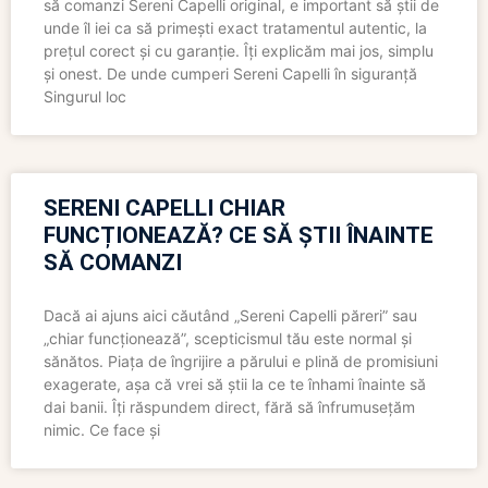
să comanzi Sereni Capelli original, e important să știi de
unde îl iei ca să primești exact tratamentul autentic, la
prețul corect și cu garanție. Îți explicăm mai jos, simplu
și onest. De unde cumperi Sereni Capelli în siguranță
Singurul loc
SERENI CAPELLI CHIAR
FUNCȚIONEAZĂ? CE SĂ ȘTII ÎNAINTE
SĂ COMANZI
Dacă ai ajuns aici căutând „Sereni Capelli păreri” sau
„chiar funcționează”, scepticismul tău este normal și
sănătos. Piața de îngrijire a părului e plină de promisiuni
exagerate, așa că vrei să știi la ce te înhami înainte să
dai banii. Îți răspundem direct, fără să înfrumusețăm
nimic. Ce face și