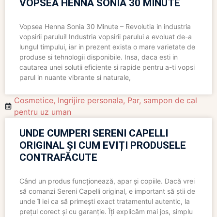
VOPSEA HENNA SONIA 30 MINUTE
Vopsea Henna Sonia 30 Minute – Revolutia in industria
vopsirii parului! Industria vopsirii parului a evoluat de-a
lungul timpului, iar in prezent exista o mare varietate de
produse si tehnologii disponibile. Insa, daca esti in
cautarea unei solutii eficiente si rapide pentru a-ti vopsi
parul in nuante vibrante si naturale,
Cosmetice
,
Ingrijire personala
,
Par
,
sampon de cal
pentru uz uman
UNDE CUMPERI SERENI CAPELLI
ORIGINAL ȘI CUM EVIȚI PRODUSELE
CONTRAFĂCUTE
Când un produs funcționează, apar și copiile. Dacă vrei
să comanzi Sereni Capelli original, e important să știi de
unde îl iei ca să primești exact tratamentul autentic, la
prețul corect și cu garanție. Îți explicăm mai jos, simplu