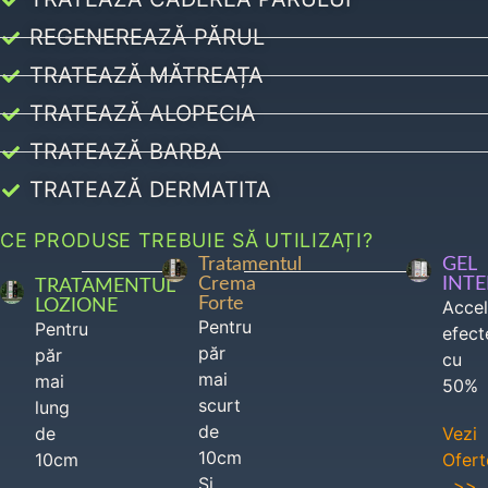
REGENEREAZĂ PĂRUL
TRATEAZĂ MĂTREAȚA
TRATEAZĂ ALOPECIA
TRATEAZĂ BARBA
TRATEAZĂ DERMATITA
CE PRODUSE TREBUIE SĂ UTILIZAȚI?
Tratamentul
GEL
Crema
INT
TRATAMENTUL
Forte
LOZIONE
Acce
Pentru
Pentru
efect
păr
păr
cu
mai
mai
50%
scurt
lung
de
de
Vezi
10cm
10cm
Ofert
Si
>>