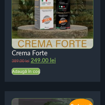
Crema Forte
249.00
lei
389.00
lei
Adaugă în coș