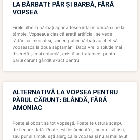
LA BĂRBAȚI: PĂR ȘI BARBĂ, FĂRĂ
VOPSEA
Firele albe la bărbați apar adesea întâi în barbă și pe la
tâmple. Vopseaua clasică arată artificial, se vede
rădăcina imediat și, sincer, puțini bărbați au chef să
vopsească la două săptămâni. Dacă vrei o soluție mai
discretă și mai naturală, există un tratament pentru
părul cărunt gândit exact pentru
ALTERNATIVĂ LA VOPSEA PENTRU
PĂRUL CĂRUNT: BLÂNDĂ, FĂRĂ
AMONIAC
Poate ai obosit să tot vopsești. Poate te ustură scalpul
de fiecare dată. Poate ești însărcinată și nu vrei să riști,
sau pur și simplu ești alergică la vopsea și nu ai mai avut