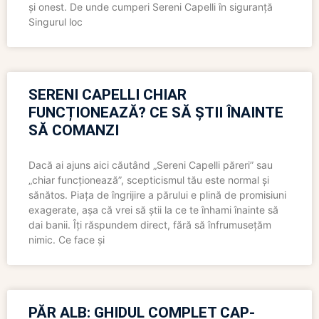
și onest. De unde cumperi Sereni Capelli în siguranță
Singurul loc
SERENI CAPELLI CHIAR
FUNCȚIONEAZĂ? CE SĂ ȘTII ÎNAINTE
SĂ COMANZI
Dacă ai ajuns aici căutând „Sereni Capelli păreri” sau
„chiar funcționează”, scepticismul tău este normal și
sănătos. Piața de îngrijire a părului e plină de promisiuni
exagerate, așa că vrei să știi la ce te înhami înainte să
dai banii. Îți răspundem direct, fără să înfrumusețăm
nimic. Ce face și
PĂR ALB: GHIDUL COMPLET CAP-