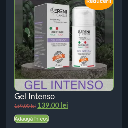
Reduceri!
Gel Intenso
139.00
lei
159.00
lei
Adaugă în coș