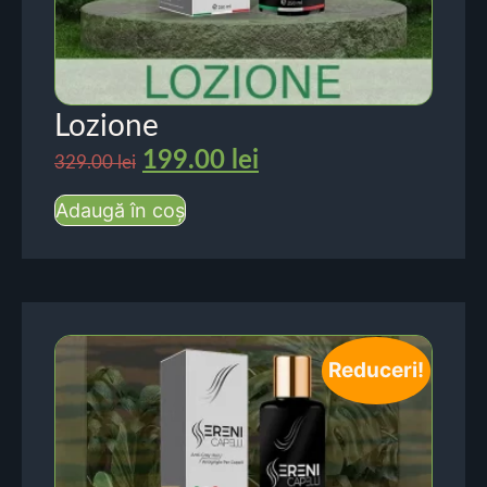
Lozione
199.00
lei
329.00
lei
Adaugă în coș
Reduceri!