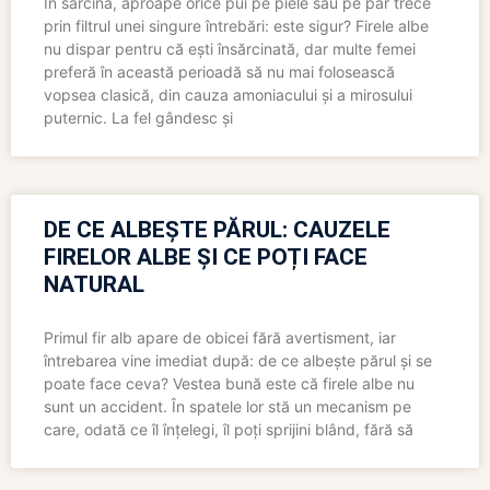
În sarcină, aproape orice pui pe piele sau pe păr trece
prin filtrul unei singure întrebări: este sigur? Firele albe
nu dispar pentru că ești însărcinată, dar multe femei
preferă în această perioadă să nu mai folosească
vopsea clasică, din cauza amoniacului și a mirosului
puternic. La fel gândesc și
DE CE ALBEȘTE PĂRUL: CAUZELE
FIRELOR ALBE ȘI CE POȚI FACE
NATURAL
Primul fir alb apare de obicei fără avertisment, iar
întrebarea vine imediat după: de ce albește părul și se
poate face ceva? Vestea bună este că firele albe nu
sunt un accident. În spatele lor stă un mecanism pe
care, odată ce îl înțelegi, îl poți sprijini blând, fără să