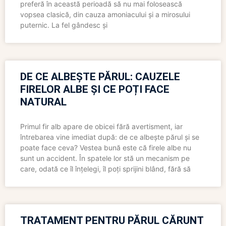
preferă în această perioadă să nu mai folosească
vopsea clasică, din cauza amoniacului și a mirosului
puternic. La fel gândesc și
DE CE ALBEȘTE PĂRUL: CAUZELE
FIRELOR ALBE ȘI CE POȚI FACE
NATURAL
Primul fir alb apare de obicei fără avertisment, iar
întrebarea vine imediat după: de ce albește părul și se
poate face ceva? Vestea bună este că firele albe nu
sunt un accident. În spatele lor stă un mecanism pe
care, odată ce îl înțelegi, îl poți sprijini blând, fără să
TRATAMENT PENTRU PĂRUL CĂRUNT