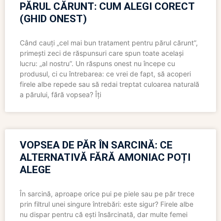
PĂRUL CĂRUNT: CUM ALEGI CORECT
(GHID ONEST)
Când cauți „cel mai bun tratament pentru părul cărunt”,
primești zeci de răspunsuri care spun toate același
lucru: „al nostru”. Un răspuns onest nu începe cu
produsul, ci cu întrebarea: ce vrei de fapt, să acoperi
firele albe repede sau să redai treptat culoarea naturală
a părului, fără vopsea? Îți
VOPSEA DE PĂR ÎN SARCINĂ: CE
ALTERNATIVĂ FĂRĂ AMONIAC POȚI
ALEGE
În sarcină, aproape orice pui pe piele sau pe păr trece
prin filtrul unei singure întrebări: este sigur? Firele albe
nu dispar pentru că ești însărcinată, dar multe femei