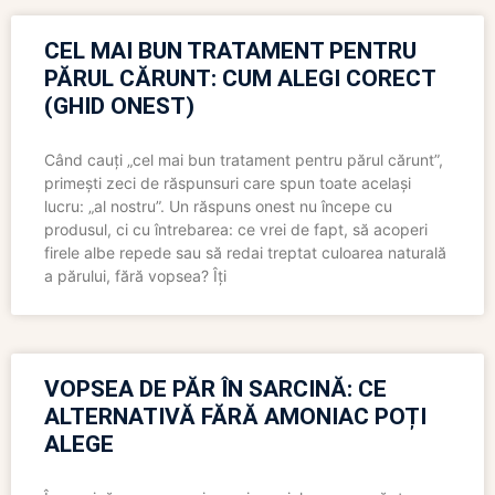
CEL MAI BUN TRATAMENT PENTRU
PĂRUL CĂRUNT: CUM ALEGI CORECT
(GHID ONEST)
Când cauți „cel mai bun tratament pentru părul cărunt”,
primești zeci de răspunsuri care spun toate același
lucru: „al nostru”. Un răspuns onest nu începe cu
produsul, ci cu întrebarea: ce vrei de fapt, să acoperi
firele albe repede sau să redai treptat culoarea naturală
a părului, fără vopsea? Îți
VOPSEA DE PĂR ÎN SARCINĂ: CE
ALTERNATIVĂ FĂRĂ AMONIAC POȚI
ALEGE