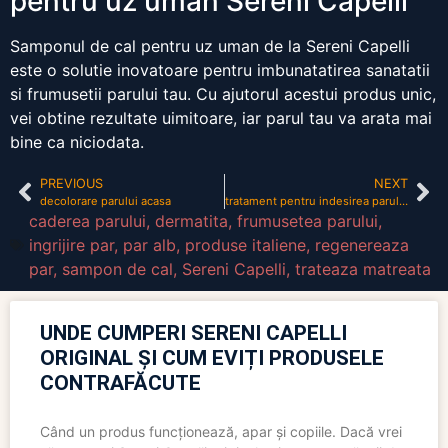
pentru uz uman Sereni Capelli
Samponul de cal pentru uz uman de la Sereni Capelli
este o solutie inovatoare pentru imbunatatirea sanatatii
si frumusetii parului tau. Cu ajutorul acestui produs unic,
vei obtine rezultate uimitoare, iar parul tau va arata mai
bine ca niciodata.
PREVIOUS
NEXT
decolorare parului acasa
tratament pentru indesirea parului la copii
caderea parului
,
dermatita
,
frumusetea parului
,
ingrijire par
,
par alb
,
produse italiene
,
regenereaza
par
,
sampon de cal
,
Sereni Capelli
,
trateaza matreata
UNDE CUMPERI SERENI CAPELLI
ORIGINAL ȘI CUM EVIȚI PRODUSELE
CONTRAFĂCUTE
Când un produs funcționează, apar și copiile. Dacă vrei