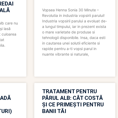
REDAI
ALĂ
Vopsea Henna Sonia 30 Minute –
Revolutia in industria vopsirii parului!
Industria vopsirii parului a evoluat de-
alb care nu
a lungul timpului, iar in prezent exista
și lasă
o mare varietate de produse si
t culoarea
tehnologii disponibile. Insa, daca esti
tat
in cautarea unei solutii eficiente si
lia.
rapide pentru a-ti vopsi parul in
nuante vibrante si naturale,
TRATAMENT PENTRU
OADĂ
PĂRUL ALB: CÂT COSTĂ
ȘI CE PRIMEȘTI PENTRU
URI)
BANII TĂI