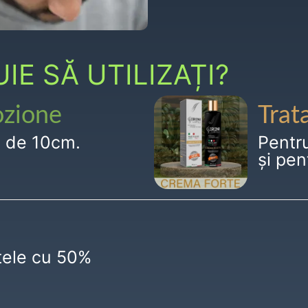
E SĂ UTILIZAȚI?
ozione
Trat
g de 10cm.
Pentr
și pen
ctele cu 50%