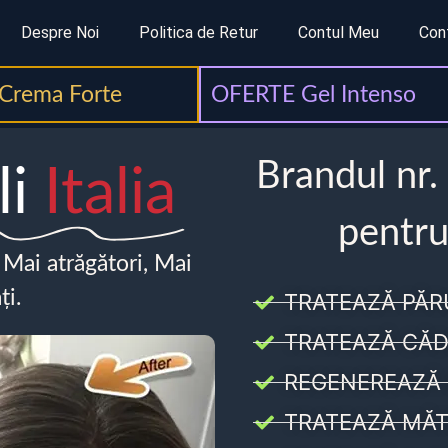
Despre Noi
Politica de Retur
Contul Meu
Con
Crema Forte
OFERTE Gel Intenso
Brandul nr.
li
Italia
pentru
, Mai atrăgători, Mai
ți.
TRATEAZĂ PĂR
TRATEAZĂ CĂD
REGENEREAZĂ 
TRATEAZĂ MĂT