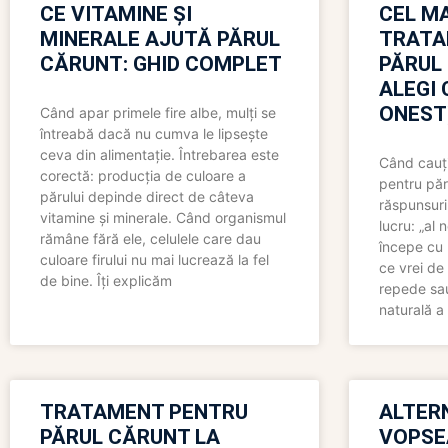
CE VITAMINE ȘI
CEL MA
MINERALE AJUTĂ PĂRUL
TRATA
CĂRUNT: GHID COMPLET
PĂRUL
ALEGI 
ONEST
Când apar primele fire albe, mulți se
întreabă dacă nu cumva le lipsește
ceva din alimentație. Întrebarea este
Când cauți
corectă: producția de culoare a
pentru păr
părului depinde direct de câteva
răspunsuri
vitamine și minerale. Când organismul
lucru: „al
rămâne fără ele, celulele care dau
începe cu 
culoare firului nu mai lucrează la fel
ce vrei de 
de bine. Îți explicăm
repede sau
naturală a 
TRATAMENT PENTRU
ALTER
PĂRUL CĂRUNT LA
VOPSE