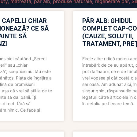
auty
,
matreata
,
par alb
,
produse naturale
,
regenerare par
,
Se
 CAPELLI CHIAR
PĂR ALB: GHIDUL
IONEAZĂ? CE SĂ
COMPLET CAP-C
NAINTE SĂ
(CAUZE, SOLUȚII,
ZI
TRATAMENT, PREȚ
uns aici căutând „Sereni
Firele albe ridică mereu ace
eri” sau „chiar
întrebări: de ce au apărut,
ză”, scepticismul tău este
pot da înapoi, ce e de făcu
ănătos. Piața de îngrijire a
vrei vopsea și cât costă o s
lină de promisiuni
serioasă. Am adunat aici, în
așa că vrei să știi la ce te
singur ghid, răspunsurile pe
nte să dai banii. Îți
legături către articolele în 
direct, fără să
în detaliu pe fiecare temă.
ăm nimic. Ce face și