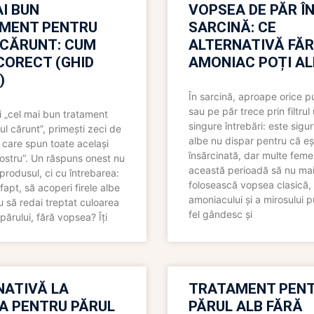
I BUN
VOPSEA DE PĂR Î
MENT PENTRU
SARCINĂ: CE
 CĂRUNT: CUM
ALTERNATIVĂ FĂ
CORECT (GHID
AMONIAC POȚI A
)
În sarcină, aproape orice pu
sau pe păr trece prin filtrul
 „cel mai bun tratament
singure întrebări: este sigur
ul cărunt”, primești zeci de
albe nu dispar pentru că eș
 care spun toate același
însărcinată, dar multe femei
 nostru”. Un răspuns onest nu
această perioadă să nu ma
produsul, ci cu întrebarea:
folosească vopsea clasică,
fapt, să acoperi firele albe
amoniacului și a mirosului p
 să redai treptat culoarea
fel gândesc și
părului, fără vopsea? Îți
NATIVĂ LA
TRATAMENT PEN
A PENTRU PĂRUL
PĂRUL ALB FĂRĂ