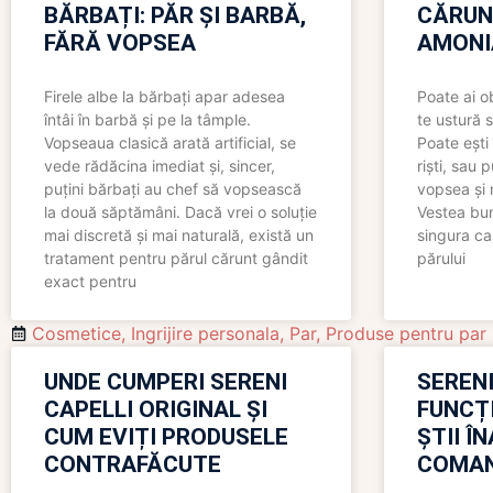
BĂRBAȚI: PĂR ȘI BARBĂ,
CĂRUN
FĂRĂ VOPSEA
AMONI
Firele albe la bărbați apar adesea
Poate ai o
întâi în barbă și pe la tâmple.
te ustură 
Vopseaua clasică arată artificial, se
Poate ești 
vede rădăcina imediat și, sincer,
riști, sau 
puțini bărbați au chef să vopsească
vopsea și 
la două săptămâni. Dacă vrei o soluție
Vestea bu
mai discretă și mai naturală, există un
singura ca
tratament pentru părul cărunt gândit
părului
exact pentru
Cosmetice
,
Ingrijire personala
,
Par
,
Produse pentru par
UNDE CUMPERI SERENI
SERENI
CAPELLI ORIGINAL ȘI
FUNCȚ
CUM EVIȚI PRODUSELE
ȘTII Î
CONTRAFĂCUTE
COMAN