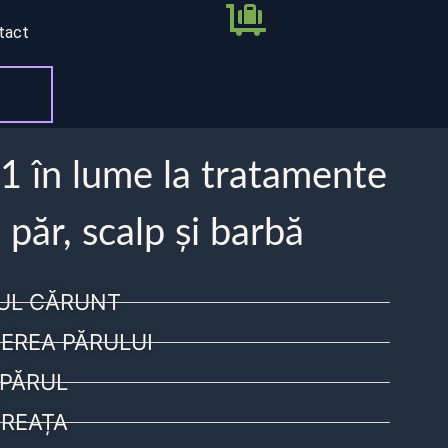
tact
 1 în lume la tratamente
 păr, scalp și barbă
UL CĂRUNT
EREA PĂRULUI
PĂRUL
REAȚA