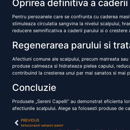
Oprirea definitiva a caderii
Pentru persoanele care se confrunta cu caderea masiva
stimuleaza circulatia sangvina la nivelul scalpului, hr
reducere semnificativa a caderii parului si o crestere a 
Regenerarea parului si tra
Afectiuni comune ale scalpului, precum matreata sau de
produse calmeaza si hidrateaza pielea capului, reducan
contribuind la cresterea unui par mai sanatos si mai p
Concluzie
Produsele „Sereni Capelli” au demonstrat eficienta lor 
afectiunile scalpului. Alege sa folosesti produse de ca
PREVIOUS
ketoconazol sampon pareri