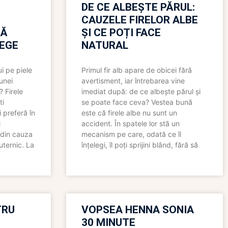
N
DE CE ALBEȘTE PĂRUL:
CAUZELE FIRELOR ALBE
RĂ
ȘI CE POȚI FACE
LEGE
NATURAL
i pe piele
Primul fir alb apare de obicei fără
 unei
avertisment, iar întrebarea vine
? Firele
imediat după: de ce albește părul și
ti
se poate face ceva? Vestea bună
 preferă în
este că firele albe nu sunt un
i
accident. În spatele lor stă un
 din cauza
mecanism pe care, odată ce îl
uternic. La
înțelegi, îl poți sprijini blând, fără să
TRU
VOPSEA HENNA SONIA
30 MINUTE