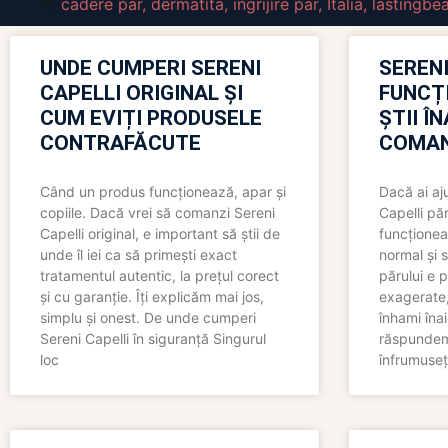
cadere par
,
dermatita
,
ingrijire par
,
Italia
,
lastingbe
UNDE CUMPERI SERENI
SERENI
CAPELLI ORIGINAL ȘI
FUNCȚ
CUM EVIȚI PRODUSELE
ȘTII Î
CONTRAFĂCUTE
COMAN
Când un produs funcționează, apar și
Dacă ai aj
copiile. Dacă vrei să comanzi Sereni
Capelli păr
Capelli original, e important să știi de
funcționea
unde îl iei ca să primești exact
normal și s
tratamentul autentic, la prețul corect
părului e p
și cu garanție. Îți explicăm mai jos,
exagerate, 
simplu și onest. De unde cumperi
înhami înai
Sereni Capelli în siguranță Singurul
răspundem 
loc
înfrumuseț