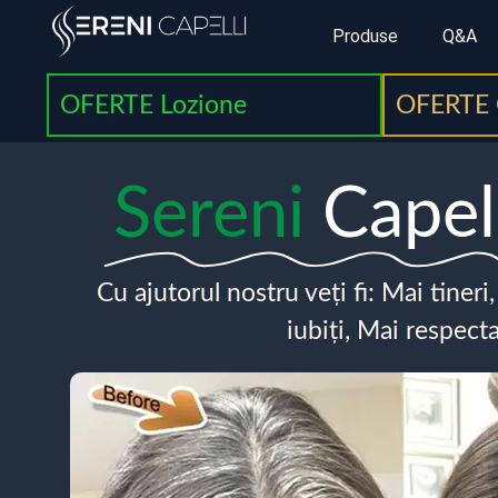
Produse
Q&A
OFERTE Lozione
OFERTE 
Sereni
Capel
Cu ajutorul nostru veți fi: Mai tineri
iubiți, Mai respecta