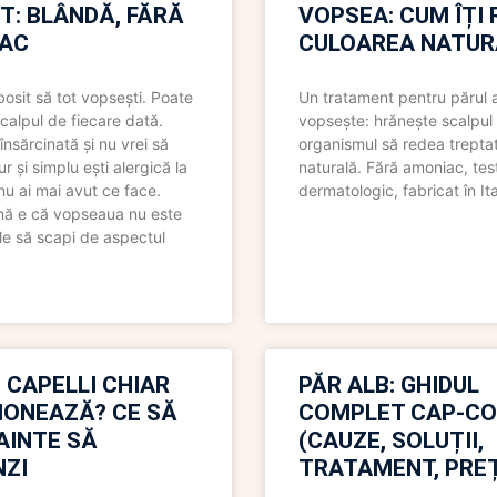
T: BLÂNDĂ, FĂRĂ
VOPSEA: CUM ÎȚI 
AC
CULOAREA NATUR
bosit să tot vopsești. Poate
Un tratament pentru părul 
scalpul de fiecare dată.
vopsește: hrănește scalpul 
însărcinată și nu vrei să
organismul să redea trepta
pur și simplu ești alergică la
naturală. Fără amoniac, tes
nu ai mai avut ce face.
dermatologic, fabricat în Ita
nă e că vopseaua nu este
le să scapi de aspectul
 CAPELLI CHIAR
PĂR ALB: GHIDUL
IONEAZĂ? CE SĂ
COMPLET CAP-C
NAINTE SĂ
(CAUZE, SOLUȚII,
ZI
TRATAMENT, PREȚ