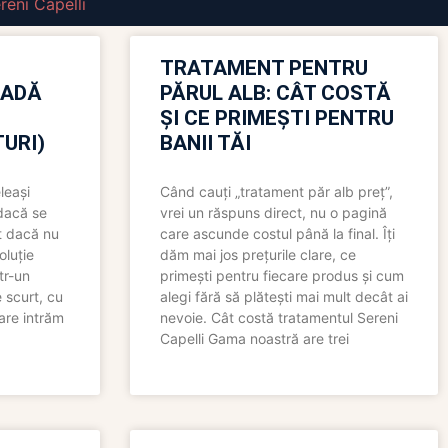
reni Capelli
TRATAMENT PENTRU
OADĂ
PĂRUL ALB: CÂT COSTĂ
ȘI CE PRIMEȘTI PENTRU
URI)
BANII TĂI
leași
Când cauți „tratament păr alb preț”,
 dacă se
vrei un răspuns direct, nu o pagină
t dacă nu
care ascunde costul până la final. Îți
oluție
dăm mai jos prețurile clare, ce
tr-un
primești pentru fiecare produs și cum
 scurt, cu
alegi fără să plătești mai mult decât ai
care intrăm
nevoie. Cât costă tratamentul Sereni
Capelli Gama noastră are trei