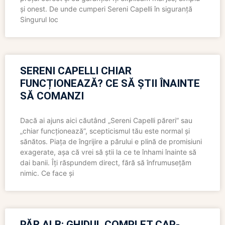
și onest. De unde cumperi Sereni Capelli în siguranță
Singurul loc
SERENI CAPELLI CHIAR
FUNCȚIONEAZĂ? CE SĂ ȘTII ÎNAINTE
SĂ COMANZI
Dacă ai ajuns aici căutând „Sereni Capelli păreri” sau
„chiar funcționează”, scepticismul tău este normal și
sănătos. Piața de îngrijire a părului e plină de promisiuni
exagerate, așa că vrei să știi la ce te înhami înainte să
dai banii. Îți răspundem direct, fără să înfrumusețăm
nimic. Ce face și
PĂR ALB: GHIDUL COMPLET CAP-