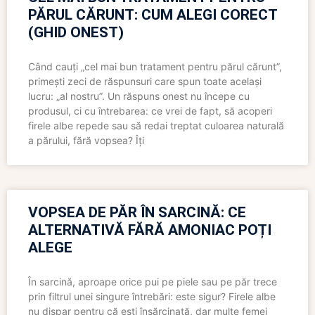
PĂRUL CĂRUNT: CUM ALEGI CORECT
(GHID ONEST)
Când cauți „cel mai bun tratament pentru părul cărunt”,
primești zeci de răspunsuri care spun toate același
lucru: „al nostru”. Un răspuns onest nu începe cu
produsul, ci cu întrebarea: ce vrei de fapt, să acoperi
firele albe repede sau să redai treptat culoarea naturală
a părului, fără vopsea? Îți
VOPSEA DE PĂR ÎN SARCINĂ: CE
ALTERNATIVĂ FĂRĂ AMONIAC POȚI
ALEGE
În sarcină, aproape orice pui pe piele sau pe păr trece
prin filtrul unei singure întrebări: este sigur? Firele albe
nu dispar pentru că ești însărcinată, dar multe femei