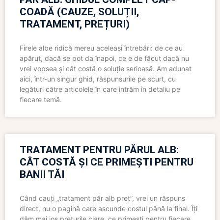
COADĂ (CAUZE, SOLUȚII,
TRATAMENT, PREȚURI)
Firele albe ridică mereu aceleași întrebări: de ce au
apărut, dacă se pot da înapoi, ce e de făcut dacă nu
vrei vopsea și cât costă o soluție serioasă. Am adunat
aici, într-un singur ghid, răspunsurile pe scurt, cu
legături către articolele în care intrăm în detaliu pe
fiecare temă.
TRATAMENT PENTRU PĂRUL ALB:
CÂT COSTĂ ȘI CE PRIMEȘTI PENTRU
BANII TĂI
Când cauți „tratament păr alb preț”, vrei un răspuns
direct, nu o pagină care ascunde costul până la final. Îți
dăm mai jos prețurile clare, ce primești pentru fiecare