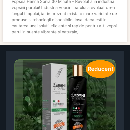
Vopsea Henna Sonia 30 Minute – Revolutia in industria
vopsirii parului! Industria vopsirii parului a evoluat de-a
lungul timpului, iar in prezent exista o mare varietate de
produse si tehnologii disponibile. Insa, daca esti in
cautarea unei solutii eficiente si rapide pentru a-ti vopsi
parul in nuante vibrante si naturale,
Reduceri!