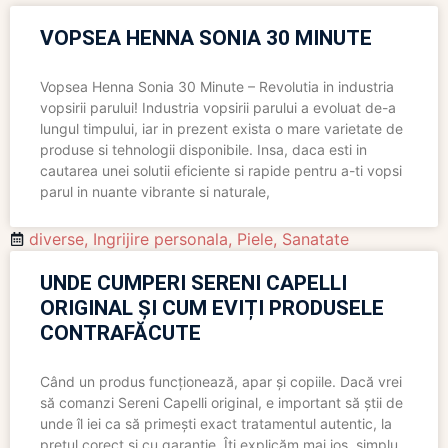
VOPSEA HENNA SONIA 30 MINUTE
Vopsea Henna Sonia 30 Minute – Revolutia in industria
vopsirii parului! Industria vopsirii parului a evoluat de-a
lungul timpului, iar in prezent exista o mare varietate de
produse si tehnologii disponibile. Insa, daca esti in
cautarea unei solutii eficiente si rapide pentru a-ti vopsi
parul in nuante vibrante si naturale,
diverse
,
Ingrijire personala
,
Piele
,
Sanatate
UNDE CUMPERI SERENI CAPELLI
ORIGINAL ȘI CUM EVIȚI PRODUSELE
CONTRAFĂCUTE
Când un produs funcționează, apar și copiile. Dacă vrei
să comanzi Sereni Capelli original, e important să știi de
unde îl iei ca să primești exact tratamentul autentic, la
prețul corect și cu garanție. Îți explicăm mai jos, simplu