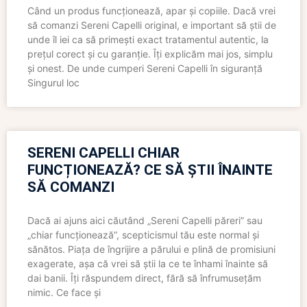
Când un produs funcționează, apar și copiile. Dacă vrei
să comanzi Sereni Capelli original, e important să știi de
unde îl iei ca să primești exact tratamentul autentic, la
prețul corect și cu garanție. Îți explicăm mai jos, simplu
și onest. De unde cumperi Sereni Capelli în siguranță
Singurul loc
SERENI CAPELLI CHIAR
FUNCȚIONEAZĂ? CE SĂ ȘTII ÎNAINTE
SĂ COMANZI
Dacă ai ajuns aici căutând „Sereni Capelli păreri” sau
„chiar funcționează”, scepticismul tău este normal și
sănătos. Piața de îngrijire a părului e plină de promisiuni
exagerate, așa că vrei să știi la ce te înhami înainte să
dai banii. Îți răspundem direct, fără să înfrumusețăm
nimic. Ce face și