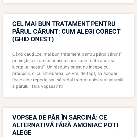
CEL MAI BUN TRATAMENT PENTRU
PĂRUL CĂRUNT: CUM ALEGI CORECT
(GHID ONEST)
Când cauți „cel mai bun tratament pentru părul cărunt”,
primești zeci de răspunsuri care spun toate același
lucru: „al nostru”. Un răspuns onest nu începe cu
produsul, ci cu întrebarea: ce vrei de fapt, să acoperi
firele albe repede sau să redai treptat culoarea naturală
a părului, fără vopsea? Îți
VOPSEA DE PĂR ÎN SARCINĂ: CE
ALTERNATIVĂ FĂRĂ AMONIAC POȚI
ALEGE