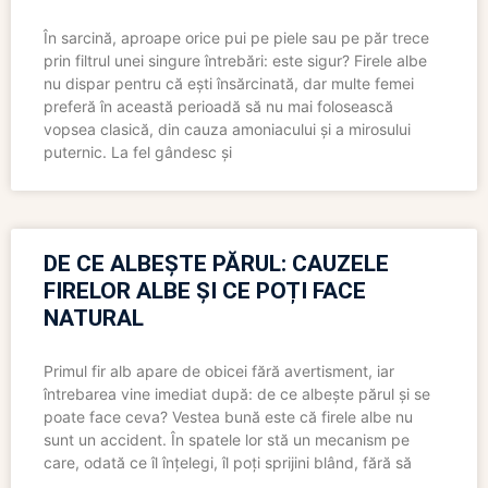
În sarcină, aproape orice pui pe piele sau pe păr trece
prin filtrul unei singure întrebări: este sigur? Firele albe
nu dispar pentru că ești însărcinată, dar multe femei
preferă în această perioadă să nu mai folosească
vopsea clasică, din cauza amoniacului și a mirosului
puternic. La fel gândesc și
DE CE ALBEȘTE PĂRUL: CAUZELE
FIRELOR ALBE ȘI CE POȚI FACE
NATURAL
Primul fir alb apare de obicei fără avertisment, iar
întrebarea vine imediat după: de ce albește părul și se
poate face ceva? Vestea bună este că firele albe nu
sunt un accident. În spatele lor stă un mecanism pe
care, odată ce îl înțelegi, îl poți sprijini blând, fără să