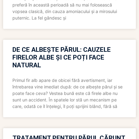
preferă în această perioadă să nu mai folosească
vopsea clasică, din cauza amoniacului și a mirosului
puternic. La fel gândesc și
DE CE ALBEȘTE PĂRUL: CAUZELE
FIRELOR ALBE ȘI CE POȚI FACE
NATURAL
Primul fir alb apare de obicei fără avertisment, iar
întrebarea vine imediat după: de ce albește părul și se
poate face ceva? Vestea bună este că firele albe nu
sunt un accident. În spatele lor stă un mecanism pe
care, odată ce îl înțelegi, îl poți sprijini blând, fără să
TRATAMENT PENTRU PĂRUL CĂRUNT