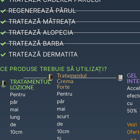
REGENEREAZĂ PĂRUL
TRATEAZĂ MĂTREAȚA
TRATEAZĂ ALOPECIA
TRATEAZĂ BARBA
TRATEAZĂ DERMATITA
CE PRODUSE TREBUIE SĂ UTILIZAȚI?
Tratamentul
GEL
Crema
INT
TRATAMENTUL
Forte
LOZIONE
Acce
Pentru
Pentru
efect
păr
păr
cu
mai
mai
50%
scurt
lung
de
de
Vezi
10cm
10cm
Ofert
Si
>>