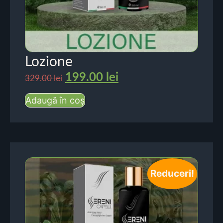
Lozione
199.00
lei
329.00
lei
Adaugă în coș
Reduceri!