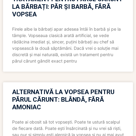
LA BĂRBAȚI: PĂR ȘI BARBĂ, FĂRĂ
VOPSEA
Firele albe la bărbați apar adesea întâi în barbă și pe la
tâmple. Vopseaua clasică arată artificial, se vede
rădăcina imediat și, sincer, puțini bărbați au chef să
vopsească la două săptămâni. Dacă vrei o soluție mai
discretă și mai naturală, există un tratament pentru
părul cărunt gândit exact pentru
ALTERNATIVĂ LA VOPSEA PENTRU
PĂRUL CĂRUNT: BLÂNDĂ, FĂRĂ
AMONIAC
Poate ai obosit să tot vopsești. Poate te ustură scalpul
de fiecare dată. Poate ești însărcinată și nu vrei să riști,
sau pur și simplu ești alergică la vopsea și nu ai mai avut