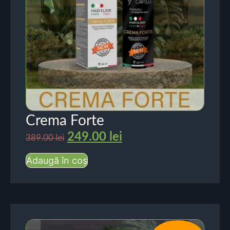
Crema Forte
249.00
lei
389.00
lei
Adaugă în coș