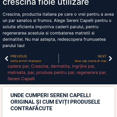
crescina fiole utilizare
Crescina, productia italiana pe care o vrei pentru a avea
un par sanatos si frumos. Alege Sereni Capelli pentru o
solutie eficienta impotriva caderii parului, pentru
regenerarea acestuia si combaterea matretii si
dermatitei. Nu mai astepta, redescopera frumusetea
parului tau!
PREVIOUS
NEXT
wella enrich shampoo
blue cap crema dr max
cadere par
,
Crescina
,
dermatita
,
ingrijire par
,
matreata
,
par
,
produse pentru par
,
regenerare par
,
Sereni Capelli
UNDE CUMPERI SERENI CAPELLI
ORIGINAL ȘI CUM EVIȚI PRODUSELE
CONTRAFĂCUTE