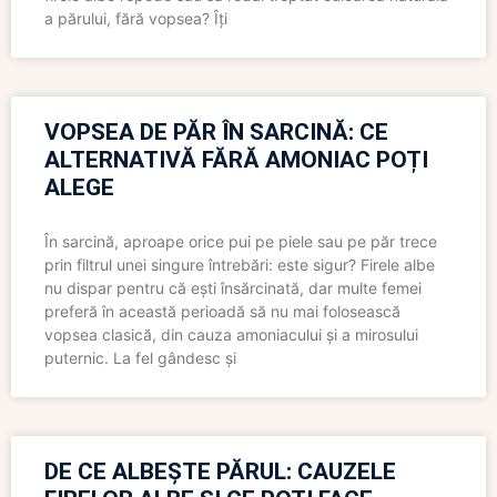
a părului, fără vopsea? Îți
VOPSEA DE PĂR ÎN SARCINĂ: CE
ALTERNATIVĂ FĂRĂ AMONIAC POȚI
ALEGE
În sarcină, aproape orice pui pe piele sau pe păr trece
prin filtrul unei singure întrebări: este sigur? Firele albe
nu dispar pentru că ești însărcinată, dar multe femei
preferă în această perioadă să nu mai folosească
vopsea clasică, din cauza amoniacului și a mirosului
puternic. La fel gândesc și
DE CE ALBEȘTE PĂRUL: CAUZELE