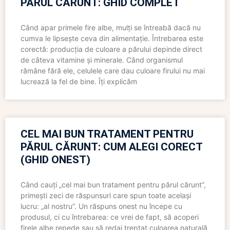
PĂRUL CĂRUNT: GHID COMPLET
Când apar primele fire albe, mulți se întreabă dacă nu
cumva le lipsește ceva din alimentație. Întrebarea este
corectă: producția de culoare a părului depinde direct
de câteva vitamine și minerale. Când organismul
rămâne fără ele, celulele care dau culoare firului nu mai
lucrează la fel de bine. Îți explicăm
CEL MAI BUN TRATAMENT PENTRU
PĂRUL CĂRUNT: CUM ALEGI CORECT
(GHID ONEST)
Când cauți „cel mai bun tratament pentru părul cărunt”,
primești zeci de răspunsuri care spun toate același
lucru: „al nostru”. Un răspuns onest nu începe cu
produsul, ci cu întrebarea: ce vrei de fapt, să acoperi
firele albe repede sau să redai treptat culoarea naturală