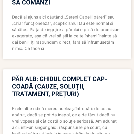
SĂ COMANZI
Dacă ai ajuns aici căutând „Sereni Capelli păreri” sau
„chiar funcționează”, scepticismul tău este normal și
sănătos. Piața de îngrijire a părului e plină de promisiuni
exagerate, așa că vrei să știi la ce te înhami înainte să
dai banii. Îți răspundem direct, fără să înfrumusețăm
nimic. Ce face și
PĂR ALB: GHIDUL COMPLET CAP-
COADĂ (CAUZE, SOLUȚII,
TRATAMENT, PREȚURI)
Firele albe ridică mereu aceleași întrebări: de ce au
apărut, dacă se pot da înapoi, ce e de făcut dacă nu
vrei vopsea și cât costă o soluție serioasă. Am adunat
aici, într-un singur ghid, răspunsurile pe scurt, cu
legături către articolele în care intrăm în detaliu pe