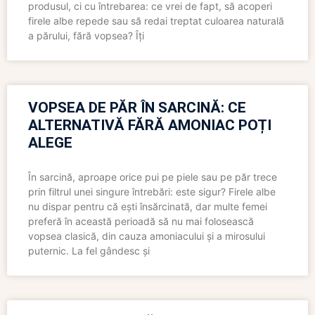
produsul, ci cu întrebarea: ce vrei de fapt, să acoperi
firele albe repede sau să redai treptat culoarea naturală
a părului, fără vopsea? Îți
VOPSEA DE PĂR ÎN SARCINĂ: CE
ALTERNATIVĂ FĂRĂ AMONIAC POȚI
ALEGE
În sarcină, aproape orice pui pe piele sau pe păr trece
prin filtrul unei singure întrebări: este sigur? Firele albe
nu dispar pentru că ești însărcinată, dar multe femei
preferă în această perioadă să nu mai folosească
vopsea clasică, din cauza amoniacului și a mirosului
puternic. La fel gândesc și