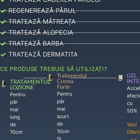
REGENEREAZĂ PĂRUL
TRATEAZĂ MĂTREAȚA
TRATEAZĂ ALOPECIA
TRATEAZĂ BARBA
TRATEAZĂ DERMATITA
CE PRODUSE TREBUIE SĂ UTILIZAȚI?
Tratamentul
GEL
Crema
INT
TRATAMENTUL
Forte
LOZIONE
Acce
Pentru
Pentru
efect
păr
păr
cu
mai
mai
50%
scurt
lung
de
de
Vezi
10cm
10cm
Ofert
Si
>>