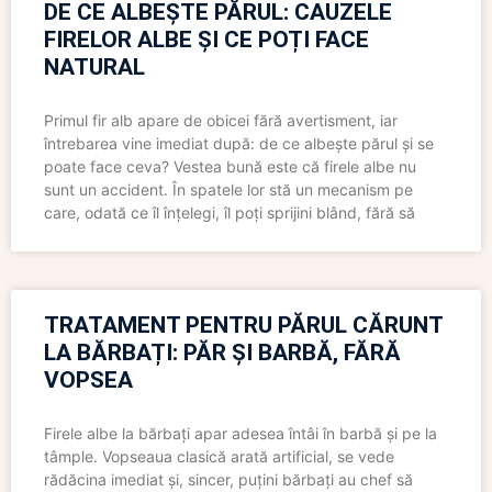
DE CE ALBEȘTE PĂRUL: CAUZELE
FIRELOR ALBE ȘI CE POȚI FACE
NATURAL
Primul fir alb apare de obicei fără avertisment, iar
întrebarea vine imediat după: de ce albește părul și se
poate face ceva? Vestea bună este că firele albe nu
sunt un accident. În spatele lor stă un mecanism pe
care, odată ce îl înțelegi, îl poți sprijini blând, fără să
TRATAMENT PENTRU PĂRUL CĂRUNT
LA BĂRBAȚI: PĂR ȘI BARBĂ, FĂRĂ
VOPSEA
Firele albe la bărbați apar adesea întâi în barbă și pe la
tâmple. Vopseaua clasică arată artificial, se vede
rădăcina imediat și, sincer, puțini bărbați au chef să