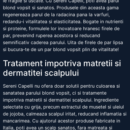
le fragile si uscate. Cu Sereni Capelli, poti avea parul
blond vopsit si sanatos. Produsele din aceasta gama
regenereaza parul de la radacina pana la varfuri,
redandu-i vitalitatea si elasticitatea. Bogate in nutrienti
si proteine, formulele lor inovatoare hranesc firele de
par, prevenind ruperea acestora si reducand
semnificativ caderea parului. Uita de firele de par lipsa
si bucura-te de un par blond vopsit plin de vitalitate!
Tratament impotriva matretii si
dermatitei scalpului
Sereni Capelli nu ofera doar solutii pentru culoarea si
sanatatea parului blond vopsit, ci si tratamente
impotriva matretii si dermatitei scalpului. Ingrediente
selectate cu grija, precum extractul de musetel si uleiul
de jojoba, calmeaza scalpul iritat, reducand inflamatia si
mancarimea. Cu ajutorul acestor produse fabricate in
Italia, poti avea un scalp sanatos, fara matreata si