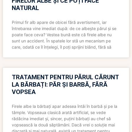
FIRELOR ALBE ȘI CE POȚI FACE
NATURAL
Primul fir alb apare de obicei fără avertisment, iar
întrebarea vine imediat după: de ce albește părul și se
poate face ceva? Vestea bună este că firele albe nu
sunt un accident. În spatele lor stă un mecanism pe
care, odată ce îl înțelegi, îl poți sprijini blând, fără să
TRATAMENT PENTRU PĂRUL CĂRUNT
LA BĂRBAȚI: PĂR ȘI BARBĂ, FĂRĂ
VOPSEA
Firele albe la bărbați apar adesea întâi în barbă și pe la
tâmple. Vopseaua clasică arată artificial, se vede
rădăcina imediat și, sincer, puțini bărbați au chef să
vopsească la două săptămâni. Dacă vrei o soluție mai
discretă și mai naturală, există un tratament pentru