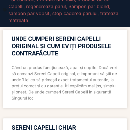
Capelli
,
regenereaza parul
,
Sampon par blond
,
sampon par vopsit
,
stop caderea parului
,
trateaza
matreata
UNDE CUMPERI SERENI CAPELLI
ORIGINAL ȘI CUM EVIȚI PRODUSELE
CONTRAFĂCUTE
Când un produs funcționează, apar și copiile. Dacă vrei
să comanzi Sereni Capelli original, e important să știi de
unde îl iei ca să primești exact tratamentul autentic, la
prețul corect și cu garanție. Îți explicăm mai jos, simplu
și onest. De unde cumperi Sereni Capelli în siguranță
Singurul loc
SERENI CAPELLI CHIAR