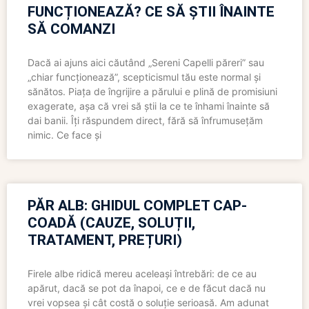
FUNCȚIONEAZĂ? CE SĂ ȘTII ÎNAINTE
SĂ COMANZI
Dacă ai ajuns aici căutând „Sereni Capelli păreri” sau
„chiar funcționează”, scepticismul tău este normal și
sănătos. Piața de îngrijire a părului e plină de promisiuni
exagerate, așa că vrei să știi la ce te înhami înainte să
dai banii. Îți răspundem direct, fără să înfrumusețăm
nimic. Ce face și
PĂR ALB: GHIDUL COMPLET CAP-
COADĂ (CAUZE, SOLUȚII,
TRATAMENT, PREȚURI)
Firele albe ridică mereu aceleași întrebări: de ce au
apărut, dacă se pot da înapoi, ce e de făcut dacă nu
vrei vopsea și cât costă o soluție serioasă. Am adunat