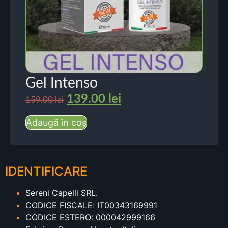
Gel Intenso
139.00
lei
159.00
lei
Adaugă în coș
IDENTIFICARE
Sereni Capelli SRL.
CODICE FISCALE: IT00343169991
CODICE ESTERO: 000042999166