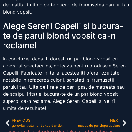
dermatita, in timp ce te bucuri de frumusetea parului tau
blond vopsit.
Alege Sereni Capelli si bucura-
te de parul blond vopsit ca-n
reclame!
In concluzie, daca iti doresti un par blond vopsit cu
adevarat spectaculos, opteaza pentru produsele Sereni
Capelli. Fabricate in Italia, acestea iti ofera rezultate
notabile in refacerea culorii, sanatatii si frumusetii
parului tau. Uita de firele de par lipsa, de matreata sau
de scalpul iritat si bucura-te de un par blond vopsit
superb, ca-n reclame. Alege Sereni Capelli si vei fi
uimita de rezultate!
PREVIOUS
NEXT
gerovital tratament expert anticadere pareri
masca de par dupa spalare
Par sanatos
,
Produse din Italia
,
produse Sereni