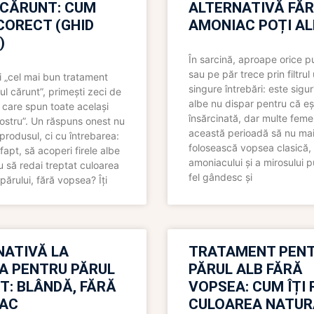
 CĂRUNT: CUM
ALTERNATIVĂ FĂ
CORECT (GHID
AMONIAC POȚI A
)
În sarcină, aproape orice pu
sau pe păr trece prin filtrul
 „cel mai bun tratament
singure întrebări: este sigur
ul cărunt”, primești zeci de
albe nu dispar pentru că eș
 care spun toate același
însărcinată, dar multe femei
 nostru”. Un răspuns onest nu
această perioadă să nu ma
produsul, ci cu întrebarea:
folosească vopsea clasică,
fapt, să acoperi firele albe
amoniacului și a mirosului p
 să redai treptat culoarea
fel gândesc și
părului, fără vopsea? Îți
NATIVĂ LA
TRATAMENT PEN
A PENTRU PĂRUL
PĂRUL ALB FĂRĂ
T: BLÂNDĂ, FĂRĂ
VOPSEA: CUM ÎȚI 
AC
CULOAREA NATUR