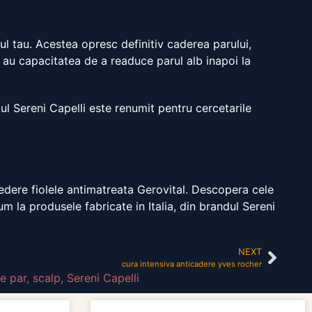
pul tau. Acestea opresc definitiv caderea parului,
 au capacitatea de a readuce parul alb inapoi la
ul Sereni Capelli este renumit pentru cercetarile
redere fiolele antimatreata Gerovital. Descopera cele
 la produsele fabricate in Italia, din brandul Sereni
NEXT
cura intensiva anticadere yves rocher
e par
,
scalp
,
Sereni Capelli