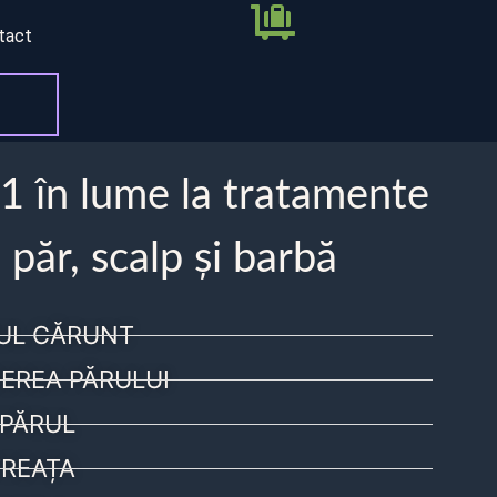
tact
 1 în lume la tratamente
 păr, scalp și barbă
UL CĂRUNT
EREA PĂRULUI
PĂRUL
REAȚA