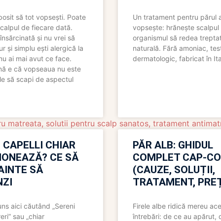
bosit să tot vopsești. Poate
Un tratament pentru părul 
scalpul de fiecare dată.
vopsește: hrănește scalpul 
însărcinată și nu vrei să
organismul să redea trepta
pur și simplu ești alergică la
naturală. Fără amoniac, tes
nu ai mai avut ce face.
dermatologic, fabricat în Ita
nă e că vopseaua nu este
le să scapi de aspectul
ru matreata
,
solutii pentru scalp sanatos
,
tratament antimat
 CAPELLI CHIAR
PĂR ALB: GHIDUL
IONEAZĂ? CE SĂ
COMPLET CAP-C
NAINTE SĂ
(CAUZE, SOLUȚII,
ZI
TRATAMENT, PREȚ
uns aici căutând „Sereni
Firele albe ridică mereu ace
eri” sau „chiar
întrebări: de ce au apărut,