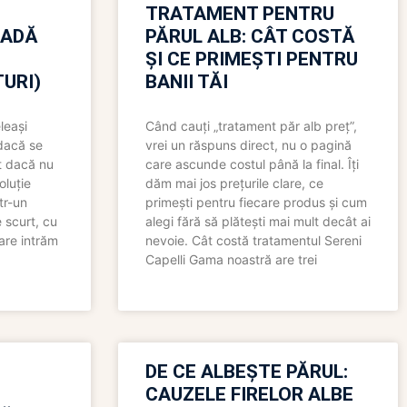
TRATAMENT PENTRU
OADĂ
PĂRUL ALB: CÂT COSTĂ
ȘI CE PRIMEȘTI PENTRU
URI)
BANII TĂI
leași
Când cauți „tratament păr alb preț”,
 dacă se
vrei un răspuns direct, nu o pagină
t dacă nu
care ascunde costul până la final. Îți
oluție
dăm mai jos prețurile clare, ce
tr-un
primești pentru fiecare produs și cum
 scurt, cu
alegi fără să plătești mai mult decât ai
care intrăm
nevoie. Cât costă tratamentul Sereni
Capelli Gama noastră are trei
N
DE CE ALBEȘTE PĂRUL:
CAUZELE FIRELOR ALBE