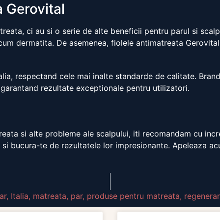
a Gerovital
eata, ci au si o serie de alte beneficii pentru parul si scal
ecum dermatita. De asemenea, fiolele antimatreata Gerovital
alia, respectand cele mai inalte standarde de calitate. Brand
i, garantand rezultate exceptionale pentru utilizatori.
treata si alte probleme ale scalpului, iti recomandam cu inc
si bucura-te de rezultatele lor impresionante. Apeleaza acum
ar
,
Italia
,
matreata
,
par
,
produse pentru matreata
,
regenerar