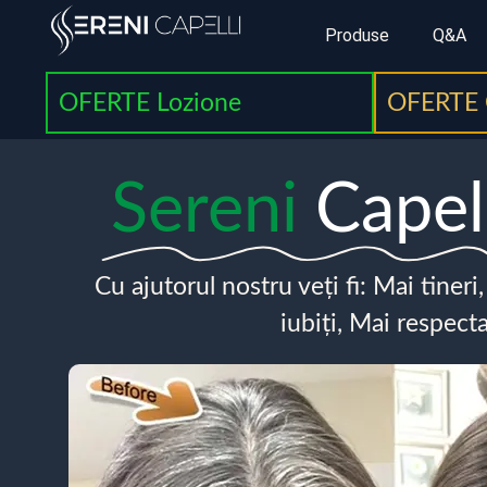
Produse
Q&A
OFERTE Lozione
OFERTE 
Sereni
Capel
Cu ajutorul nostru veți fi: Mai tineri
iubiți, Mai respecta