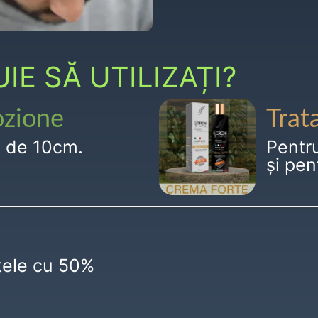
E SĂ UTILIZAȚI?
ozione
Trat
g de 10cm.
Pentr
și pen
ctele cu 50%