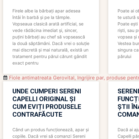
Firele albe la bărbați apar adesea
Poate ai o
întâi în barbă și pe la tâmple.
te ustură 
Vopseaua clasică arată artificial, se
Poate ești 
vede rădăcina imediat și, sincer,
riști, sau 
puțini bărbați au chef să vopsească
vopsea și 
la două săptămâni. Dacă vrei o soluție
Vestea bu
mai discretă și mai naturală, există un
singura ca
tratament pentru părul cărunt gândit
părului
exact pentru
Fiole antimatreata Gerovital
,
Ingrijire par
,
produse pent
UNDE CUMPERI SERENI
SERENI
CAPELLI ORIGINAL ȘI
FUNCȚ
CUM EVIȚI PRODUSELE
ȘTII Î
CONTRAFĂCUTE
COMAN
Când un produs funcționează, apar și
Dacă ai aj
copiile. Dacă vrei să comanzi Sereni
Capelli păr