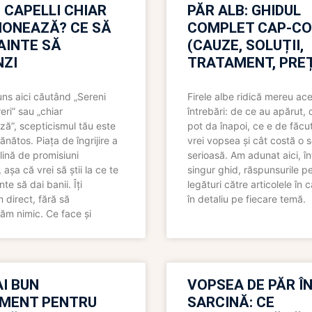
 CAPELLI CHIAR
PĂR ALB: GHIDUL
IONEAZĂ? CE SĂ
COMPLET CAP-C
NAINTE SĂ
(CAUZE, SOLUȚII,
ZI
TRATAMENT, PREȚ
uns aici căutând „Sereni
Firele albe ridică mereu ace
eri” sau „chiar
întrebări: de ce au apărut,
ză”, scepticismul tău este
pot da înapoi, ce e de făcu
ănătos. Piața de îngrijire a
vrei vopsea și cât costă o s
lină de promisiuni
serioasă. Am adunat aici, în
așa că vrei să știi la ce te
singur ghid, răspunsurile pe
nte să dai banii. Îți
legături către articolele în 
direct, fără să
în detaliu pe fiecare temă.
ăm nimic. Ce face și
I BUN
VOPSEA DE PĂR Î
MENT PENTRU
SARCINĂ: CE