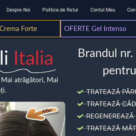
Despre Noi
Politica de Retur
Contul Meu
Con
Crema Forte
OFERTE Gel Intenso
Brandul nr.
li
Italia
pentru
, Mai atrăgători, Mai
ți.
TRATEAZĂ PĂR
TRATEAZĂ CĂD
REGENEREAZĂ 
TRATEAZĂ MĂT