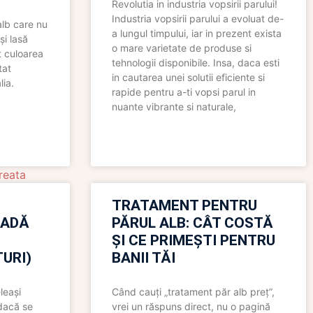
Revolutia in industria vopsirii parului!
Industria vopsirii parului a evoluat de-
alb care nu
a lungul timpului, iar in prezent exista
și lasă
o mare varietate de produse si
t culoarea
tehnologii disponibile. Insa, daca esti
tat
in cautarea unei solutii eficiente si
lia.
rapide pentru a-ti vopsi parul in
nuante vibrante si naturale,
reata
TRATAMENT PENTRU
OADĂ
PĂRUL ALB: CÂT COSTĂ
ȘI CE PRIMEȘTI PENTRU
URI)
BANII TĂI
leași
Când cauți „tratament păr alb preț”,
 dacă se
vrei un răspuns direct, nu o pagină