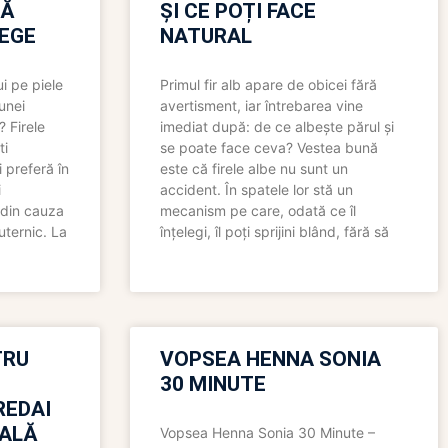
RĂ
ȘI CE POȚI FACE
LEGE
NATURAL
i pe piele
Primul fir alb apare de obicei fără
 unei
avertisment, iar întrebarea vine
? Firele
imediat după: de ce albește părul și
ti
se poate face ceva? Vestea bună
 preferă în
este că firele albe nu sunt un
i
accident. În spatele lor stă un
 din cauza
mecanism pe care, odată ce îl
uternic. La
înțelegi, îl poți sprijini blând, fără să
TRU
VOPSEA HENNA SONIA
30 MINUTE
REDAI
ALĂ
Vopsea Henna Sonia 30 Minute –