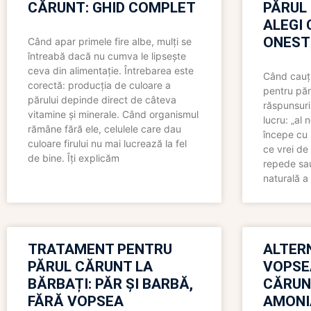
CĂRUNT: GHID COMPLET
PĂRUL
ALEGI 
ONEST
Când apar primele fire albe, mulți se
întreabă dacă nu cumva le lipsește
ceva din alimentație. Întrebarea este
Când cauți
corectă: producția de culoare a
pentru păr
părului depinde direct de câteva
răspunsuri
vitamine și minerale. Când organismul
lucru: „al
rămâne fără ele, celulele care dau
începe cu 
culoare firului nu mai lucrează la fel
ce vrei de 
de bine. Îți explicăm
repede sau
naturală a 
TRATAMENT PENTRU
ALTER
PĂRUL CĂRUNT LA
VOPSE
BĂRBAȚI: PĂR ȘI BARBĂ,
CĂRUN
FĂRĂ VOPSEA
AMONI