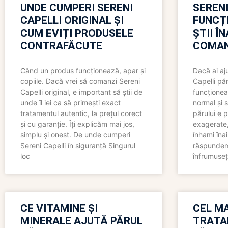
UNDE CUMPERI SERENI
SERENI
CAPELLI ORIGINAL ȘI
FUNCȚ
CUM EVIȚI PRODUSELE
ȘTII Î
CONTRAFĂCUTE
COMAN
Când un produs funcționează, apar și
Dacă ai aj
copiile. Dacă vrei să comanzi Sereni
Capelli păr
Capelli original, e important să știi de
funcționea
unde îl iei ca să primești exact
normal și s
tratamentul autentic, la prețul corect
părului e p
și cu garanție. Îți explicăm mai jos,
exagerate, 
simplu și onest. De unde cumperi
înhami înai
Sereni Capelli în siguranță Singurul
răspundem 
loc
înfrumuseț
CE VITAMINE ȘI
CEL MA
MINERALE AJUTĂ PĂRUL
TRATA