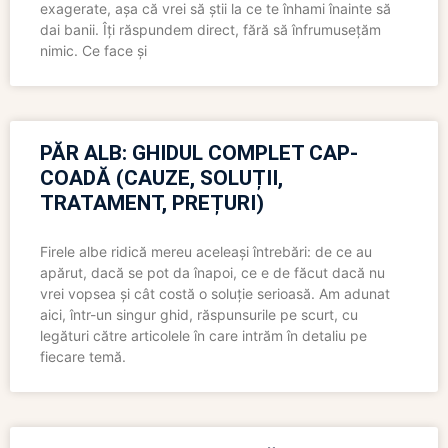
exagerate, așa că vrei să știi la ce te înhami înainte să
dai banii. Îți răspundem direct, fără să înfrumusețăm
nimic. Ce face și
PĂR ALB: GHIDUL COMPLET CAP-
COADĂ (CAUZE, SOLUȚII,
TRATAMENT, PREȚURI)
Firele albe ridică mereu aceleași întrebări: de ce au
apărut, dacă se pot da înapoi, ce e de făcut dacă nu
vrei vopsea și cât costă o soluție serioasă. Am adunat
aici, într-un singur ghid, răspunsurile pe scurt, cu
legături către articolele în care intrăm în detaliu pe
fiecare temă.