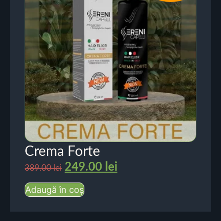
Crema Forte
249.00
lei
389.00
lei
Adaugă în coș