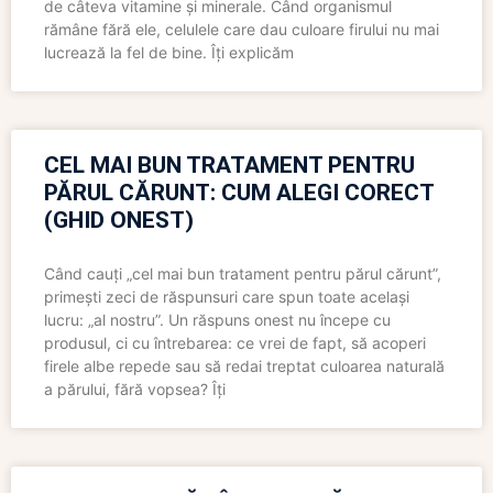
de câteva vitamine și minerale. Când organismul
rămâne fără ele, celulele care dau culoare firului nu mai
lucrează la fel de bine. Îți explicăm
CEL MAI BUN TRATAMENT PENTRU
PĂRUL CĂRUNT: CUM ALEGI CORECT
(GHID ONEST)
Când cauți „cel mai bun tratament pentru părul cărunt”,
primești zeci de răspunsuri care spun toate același
lucru: „al nostru”. Un răspuns onest nu începe cu
produsul, ci cu întrebarea: ce vrei de fapt, să acoperi
firele albe repede sau să redai treptat culoarea naturală
a părului, fără vopsea? Îți