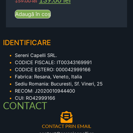
139.00
lei
159.00
lei
Adaugă în coș
IDENTIFICARE
Sereni Capelli SRL.
CODICE FISCALE: IT00343169991
CODICE ESTERO: 000042999166
Fabrica: Resana, Veneto, Italia
Sediu Romania: Bucuresti, Sf. Vineri, 25
RECOM: J2020010944400
CUI: RO42999166
CONTACT
CONTACT PRIN EMAIL