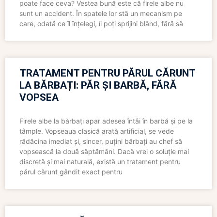
poate face ceva? Vestea bună este că firele albe nu
sunt un accident. În spatele lor stă un mecanism pe
care, odată ce îl înțelegi, îl poți sprijini blând, fără să
TRATAMENT PENTRU PĂRUL CĂRUNT
LA BĂRBAȚI: PĂR ȘI BARBĂ, FĂRĂ
VOPSEA
Firele albe la bărbați apar adesea întâi în barbă și pe la
tâmple. Vopseaua clasică arată artificial, se vede
rădăcina imediat și, sincer, puțini bărbați au chef să
vopsească la două săptămâni. Dacă vrei o soluție mai
discretă și mai naturală, există un tratament pentru
părul cărunt gândit exact pentru