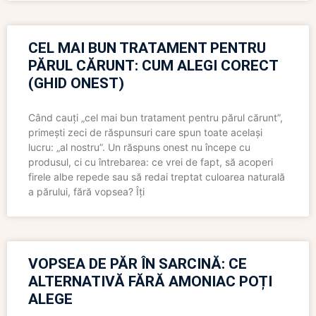
CEL MAI BUN TRATAMENT PENTRU
PĂRUL CĂRUNT: CUM ALEGI CORECT
(GHID ONEST)
Când cauți „cel mai bun tratament pentru părul cărunt”,
primești zeci de răspunsuri care spun toate același
lucru: „al nostru”. Un răspuns onest nu începe cu
produsul, ci cu întrebarea: ce vrei de fapt, să acoperi
firele albe repede sau să redai treptat culoarea naturală
a părului, fără vopsea? Îți
VOPSEA DE PĂR ÎN SARCINĂ: CE
ALTERNATIVĂ FĂRĂ AMONIAC POȚI
ALEGE