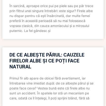
În sarcină, aproape orice pui pe piele sau pe păr trece
prin filtrul unei singure întrebări: este sigur? Firele albe
nu dispar pentru că ești însărcinată, dar multe femei
preferă în această perioadă să nu mai folosească
vopsea clasică, din cauza amoniacului și a mirosului
puternic. La fel gândesc și
DE CE ALBEȘTE PĂRUL: CAUZELE
FIRELOR ALBE ȘI CE POȚI FACE
NATURAL
Primul fir alb apare de obicei fără avertisment, iar
întrebarea vine imediat după: de ce albește părul și se
poate face ceva? Vestea bună este că firele albe nu
sunt un accident. În spatele lor stă un mecanism pe
care, odată ce îl înțelegi, îl poți sprijini blând, fără să