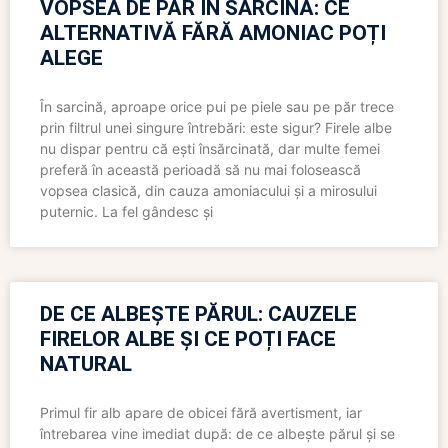
VOPSEA DE PĂR ÎN SARCINĂ: CE
ALTERNATIVĂ FĂRĂ AMONIAC POȚI
ALEGE
În sarcină, aproape orice pui pe piele sau pe păr trece
prin filtrul unei singure întrebări: este sigur? Firele albe
nu dispar pentru că ești însărcinată, dar multe femei
preferă în această perioadă să nu mai folosească
vopsea clasică, din cauza amoniacului și a mirosului
puternic. La fel gândesc și
DE CE ALBEȘTE PĂRUL: CAUZELE
FIRELOR ALBE ȘI CE POȚI FACE
NATURAL
Primul fir alb apare de obicei fără avertisment, iar
întrebarea vine imediat după: de ce albește părul și se