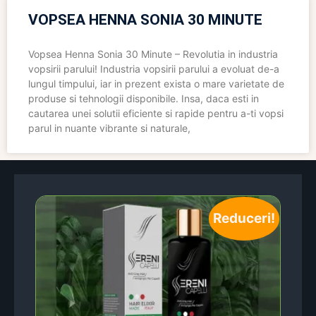
VOPSEA HENNA SONIA 30 MINUTE
Vopsea Henna Sonia 30 Minute – Revolutia in industria
vopsirii parului! Industria vopsirii parului a evoluat de-a
lungul timpului, iar in prezent exista o mare varietate de
produse si tehnologii disponibile. Insa, daca esti in
cautarea unei solutii eficiente si rapide pentru a-ti vopsi
parul in nuante vibrante si naturale,
Reduceri!