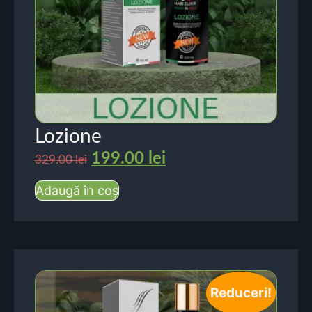
Lozione
199.00
lei
329.00
lei
Adaugă în coș
Reduceri!