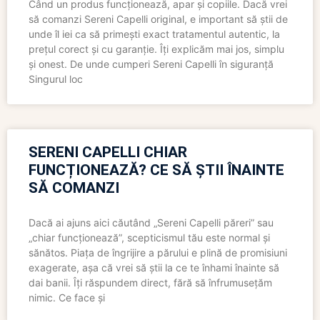
Când un produs funcționează, apar și copiile. Dacă vrei
să comanzi Sereni Capelli original, e important să știi de
unde îl iei ca să primești exact tratamentul autentic, la
prețul corect și cu garanție. Îți explicăm mai jos, simplu
și onest. De unde cumperi Sereni Capelli în siguranță
Singurul loc
SERENI CAPELLI CHIAR
FUNCȚIONEAZĂ? CE SĂ ȘTII ÎNAINTE
SĂ COMANZI
Dacă ai ajuns aici căutând „Sereni Capelli păreri” sau
„chiar funcționează”, scepticismul tău este normal și
sănătos. Piața de îngrijire a părului e plină de promisiuni
exagerate, așa că vrei să știi la ce te înhami înainte să
dai banii. Îți răspundem direct, fără să înfrumusețăm
nimic. Ce face și