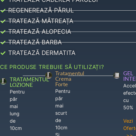
REGENEREAZĂ PĂRUL
TRATEAZĂ MĂTREAȚA
TRATEAZĂ ALOPECIA
TRATEAZĂ BARBA
TRATEAZĂ DERMATITA
CE PRODUSE TREBUIE SĂ UTILIZAȚI?
Tratamentul
GEL
Crema
INT
TRATAMENTUL
Forte
LOZIONE
Acce
Pentru
Pentru
efect
păr
păr
cu
mai
mai
50%
scurt
lung
de
de
Vezi
10cm
10cm
Ofert
Si
>>