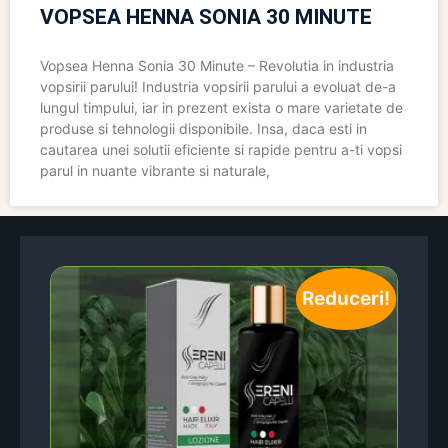
VOPSEA HENNA SONIA 30 MINUTE
Vopsea Henna Sonia 30 Minute – Revolutia in industria
vopsirii parului! Industria vopsirii parului a evoluat de-a
lungul timpului, iar in prezent exista o mare varietate de
produse si tehnologii disponibile. Insa, daca esti in
cautarea unei solutii eficiente si rapide pentru a-ti vopsi
parul in nuante vibrante si naturale,
Reduceri!