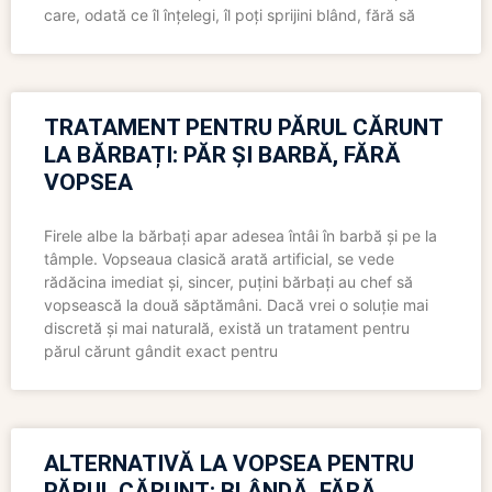
care, odată ce îl înțelegi, îl poți sprijini blând, fără să
TRATAMENT PENTRU PĂRUL CĂRUNT
LA BĂRBAȚI: PĂR ȘI BARBĂ, FĂRĂ
VOPSEA
Firele albe la bărbați apar adesea întâi în barbă și pe la
tâmple. Vopseaua clasică arată artificial, se vede
rădăcina imediat și, sincer, puțini bărbați au chef să
vopsească la două săptămâni. Dacă vrei o soluție mai
discretă și mai naturală, există un tratament pentru
părul cărunt gândit exact pentru
ALTERNATIVĂ LA VOPSEA PENTRU
PĂRUL CĂRUNT: BLÂNDĂ, FĂRĂ