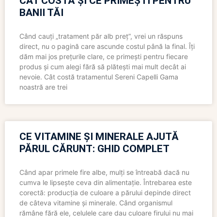
CÂT COSTĂ ȘI CE PRIMEȘTI PENTRU
BANII TĂI
Când cauți „tratament păr alb preț”, vrei un răspuns
direct, nu o pagină care ascunde costul până la final. Îți
dăm mai jos prețurile clare, ce primești pentru fiecare
produs și cum alegi fără să plătești mai mult decât ai
nevoie. Cât costă tratamentul Sereni Capelli Gama
noastră are trei
CE VITAMINE ȘI MINERALE AJUTĂ
PĂRUL CĂRUNT: GHID COMPLET
Când apar primele fire albe, mulți se întreabă dacă nu
cumva le lipsește ceva din alimentație. Întrebarea este
corectă: producția de culoare a părului depinde direct
de câteva vitamine și minerale. Când organismul
rămâne fără ele, celulele care dau culoare firului nu mai