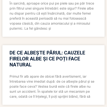
În sarcină, aproape orice pui pe piele sau pe păr trece
prin filtrul unei singure întrebări: este sigur? Firele albe
nu dispar pentru că ești însărcinată, dar multe femei
preferă în această perioadă să nu mai folosească
vopsea clasică, din cauza amoniacului și a mirosului
puternic. La fel gândesc și
DE CE ALBEȘTE PĂRUL: CAUZELE
FIRELOR ALBE ȘI CE POȚI FACE
NATURAL
Primul fir alb apare de obicei fără avertisment, iar
întrebarea vine imediat după: de ce albește părul și se
poate face ceva? Vestea bună este că firele albe nu
sunt un accident. În spatele lor stă un mecanism pe
care, odată ce îl înțelegi, îl poți sprijini blând, fără să