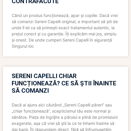
CONTRAFĂCUTE
Când un produs funcționează, apar și copiile. Dacă vrei
să comanzi Sereni Capelli original, e important să știi de
unde îl iei ca să primești exact tratamentul autentic, la
prețul corect și cu garanție. Îți explicăm mai jos, simplu
și onest. De unde cumperi Sereni Capelli în siguranță
Singurul loc
SERENI CAPELLI CHIAR
FUNCȚIONEAZĂ? CE SĂ ȘTII ÎNAINTE
SĂ COMANZI
Dacă ai ajuns aici căutând „Sereni Capelli păreri” sau
„chiar funcționează”, scepticismul tău este normal și
sănătos. Piața de îngrijire a părului e plină de promisiuni
exagerate, așa că vrei să știi la ce te înhami înainte să
dai banii. Îți răspundem direct, fără să înfrumusețăm