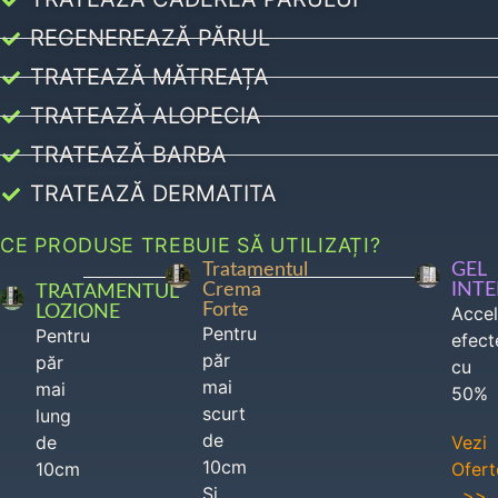
REGENEREAZĂ PĂRUL
TRATEAZĂ MĂTREAȚA
TRATEAZĂ ALOPECIA
TRATEAZĂ BARBA
TRATEAZĂ DERMATITA
CE PRODUSE TREBUIE SĂ UTILIZAȚI?
Tratamentul
GEL
Crema
INT
TRATAMENTUL
Forte
LOZIONE
Acce
Pentru
Pentru
efect
păr
păr
cu
mai
mai
50%
scurt
lung
de
de
Vezi
10cm
10cm
Ofert
Si
>>