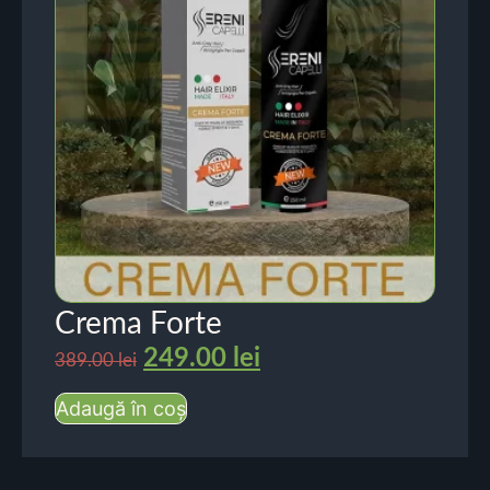
Crema Forte
249.00
lei
389.00
lei
Adaugă în coș