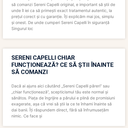
să comanzi Sereni Capelli original, e important să știi de
unde îl iei ca să primești exact tratamentul autentic, la
prețul corect și cu garanție. Îți explicăm mai jos, simplu
și onest. De unde cumperi Sereni Capelli în siguranță
Singurul loc
SERENI CAPELLI CHIAR
FUNCȚIONEAZĂ? CE SĂ ȘTII ÎNAINTE
SĂ COMANZI
Dacă ai ajuns aici căutând „Sereni Capelli păreri” sau
„chiar funcționează”, scepticismul tău este normal și
sănătos. Piața de îngrijire a părului e plină de promisiuni
exagerate, așa că vrei să știi la ce te înhami înainte să
dai banii. Îți răspundem direct, fără să înfrumusețăm
nimic. Ce face și