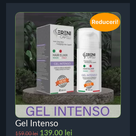
Reduceri!
Gel Intenso
139.00
lei
159.00
lei