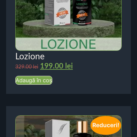
Lozione
199.00
lei
329.00
lei
Adaugă în coș
Reduceri!