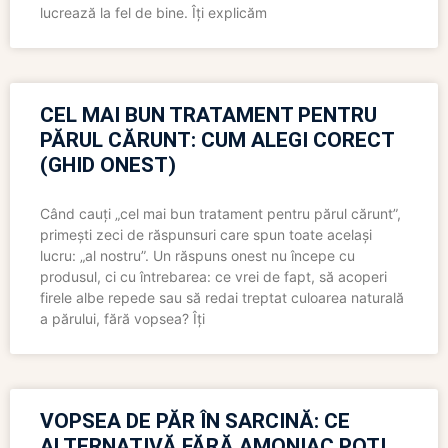
lucrează la fel de bine. Îți explicăm
CEL MAI BUN TRATAMENT PENTRU
PĂRUL CĂRUNT: CUM ALEGI CORECT
(GHID ONEST)
Când cauți „cel mai bun tratament pentru părul cărunt”,
primești zeci de răspunsuri care spun toate același
lucru: „al nostru”. Un răspuns onest nu începe cu
produsul, ci cu întrebarea: ce vrei de fapt, să acoperi
firele albe repede sau să redai treptat culoarea naturală
a părului, fără vopsea? Îți
VOPSEA DE PĂR ÎN SARCINĂ: CE
ALTERNATIVĂ FĂRĂ AMONIAC POȚI