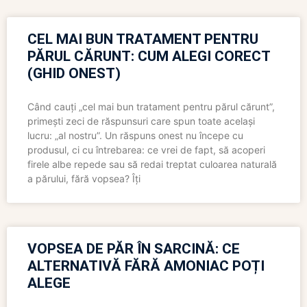
CEL MAI BUN TRATAMENT PENTRU
PĂRUL CĂRUNT: CUM ALEGI CORECT
(GHID ONEST)
Când cauți „cel mai bun tratament pentru părul cărunt”,
primești zeci de răspunsuri care spun toate același
lucru: „al nostru”. Un răspuns onest nu începe cu
produsul, ci cu întrebarea: ce vrei de fapt, să acoperi
firele albe repede sau să redai treptat culoarea naturală
a părului, fără vopsea? Îți
VOPSEA DE PĂR ÎN SARCINĂ: CE
ALTERNATIVĂ FĂRĂ AMONIAC POȚI
ALEGE