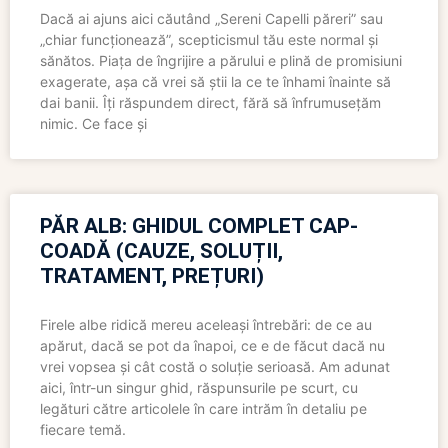
Dacă ai ajuns aici căutând „Sereni Capelli păreri” sau
„chiar funcționează”, scepticismul tău este normal și
sănătos. Piața de îngrijire a părului e plină de promisiuni
exagerate, așa că vrei să știi la ce te înhami înainte să
dai banii. Îți răspundem direct, fără să înfrumusețăm
nimic. Ce face și
PĂR ALB: GHIDUL COMPLET CAP-
COADĂ (CAUZE, SOLUȚII,
TRATAMENT, PREȚURI)
Firele albe ridică mereu aceleași întrebări: de ce au
apărut, dacă se pot da înapoi, ce e de făcut dacă nu
vrei vopsea și cât costă o soluție serioasă. Am adunat
aici, într-un singur ghid, răspunsurile pe scurt, cu
legături către articolele în care intrăm în detaliu pe
fiecare temă.