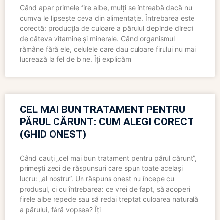
Când apar primele fire albe, mulți se întreabă dacă nu
cumva le lipsește ceva din alimentație. Întrebarea este
corectă: producția de culoare a părului depinde direct
de câteva vitamine și minerale. Când organismul
rămâne fără ele, celulele care dau culoare firului nu mai
lucrează la fel de bine. Îți explicăm
CEL MAI BUN TRATAMENT PENTRU
PĂRUL CĂRUNT: CUM ALEGI CORECT
(GHID ONEST)
Când cauți „cel mai bun tratament pentru părul cărunt”,
primești zeci de răspunsuri care spun toate același
lucru: „al nostru”. Un răspuns onest nu începe cu
produsul, ci cu întrebarea: ce vrei de fapt, să acoperi
firele albe repede sau să redai treptat culoarea naturală
a părului, fără vopsea? Îți