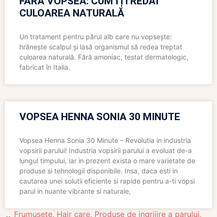
FĂRĂ VOPSEA: CUM ÎȚI REDAI
CULOAREA NATURALĂ
Un tratament pentru părul alb care nu vopsește:
hrănește scalpul și lasă organismul să redea treptat
culoarea naturală. Fără amoniac, testat dermatologic,
fabricat în Italia.
VOPSEA HENNA SONIA 30 MINUTE
Vopsea Henna Sonia 30 Minute – Revolutia in industria
vopsirii parului! Industria vopsirii parului a evoluat de-a
lungul timpului, iar in prezent exista o mare varietate de
produse si tehnologii disponibile. Insa, daca esti in
cautarea unei solutii eficiente si rapide pentru a-ti vopsi
parul in nuante vibrante si naturale,
Frumusete
,
Hair care
,
Produse de ingrijire a parului
,