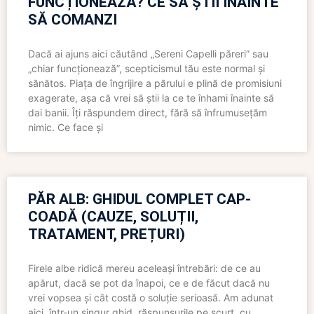
FUNCȚIONEAZĂ? CE SĂ ȘTII ÎNAINTE
SĂ COMANZI
Dacă ai ajuns aici căutând „Sereni Capelli păreri” sau
„chiar funcționează”, scepticismul tău este normal și
sănătos. Piața de îngrijire a părului e plină de promisiuni
exagerate, așa că vrei să știi la ce te înhami înainte să
dai banii. Îți răspundem direct, fără să înfrumusețăm
nimic. Ce face și
PĂR ALB: GHIDUL COMPLET CAP-
COADĂ (CAUZE, SOLUȚII,
TRATAMENT, PREȚURI)
Firele albe ridică mereu aceleași întrebări: de ce au
apărut, dacă se pot da înapoi, ce e de făcut dacă nu
vrei vopsea și cât costă o soluție serioasă. Am adunat
aici, într-un singur ghid, răspunsurile pe scurt, cu