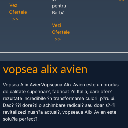
Vezi
pentru
Ofertele
Barbă
>>
Vezi
Ofertele
>>
vopsea alix avien
Vopsea Alix AvienVopseaua Alix Avien este un produs
de calitate superioar?, fabricat ?n Italia, care ofer?
rezultate incredibile ?n transformarea culorii p?rului.
Dac? ??i dore?ti o schimbare radical? sau doar s?-?i
revitalizezi nuan?a actual?, vopseaua Alix Avien este
solu?ia perfect?.