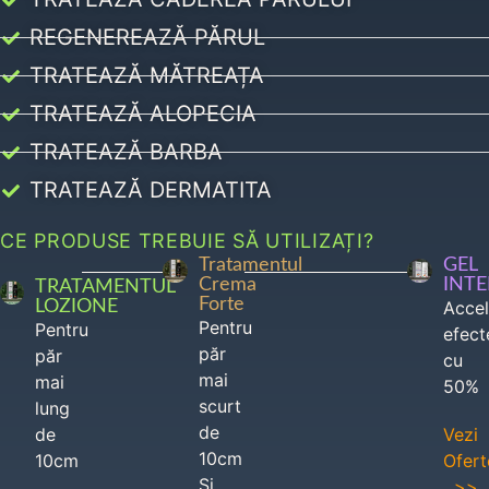
REGENEREAZĂ PĂRUL
TRATEAZĂ MĂTREAȚA
TRATEAZĂ ALOPECIA
TRATEAZĂ BARBA
TRATEAZĂ DERMATITA
CE PRODUSE TREBUIE SĂ UTILIZAȚI?
Tratamentul
GEL
Crema
INT
TRATAMENTUL
Forte
LOZIONE
Acce
Pentru
Pentru
efect
păr
păr
cu
mai
mai
50%
scurt
lung
de
de
Vezi
10cm
10cm
Ofert
Si
>>