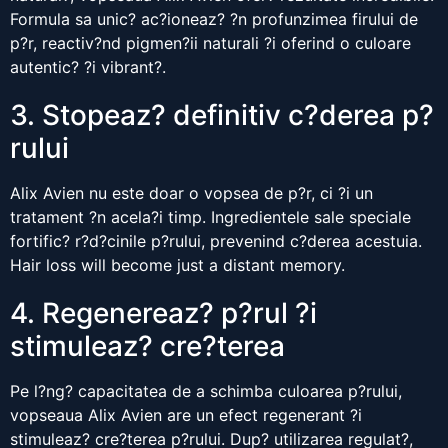
Formula sa unic? ac?ioneaz? ?n profunzimea firului de
p?r, reactiv?nd pigmen?ii naturali ?i oferind o culoare
autentic? ?i vibrant?.
3. Stopeaz? definitiv c?derea p?
rului
Alix Avien nu este doar o vopsea de p?r, ci ?i un
tratament ?n acela?i timp. Ingredientele sale speciale
fortific? r?d?cinile p?rului, prevenind c?derea acestuia.
Hair loss will become just a distant memory.
4. Regenereaz? p?rul ?i
stimuleaz? cre?terea
Pe l?ng? capacitatea de a schimba culoarea p?rului,
vopseaua Alix Avien are un efect regenerant ?i
stimuleaz? cre?terea p?rului. Dup? utilizarea regulat?,