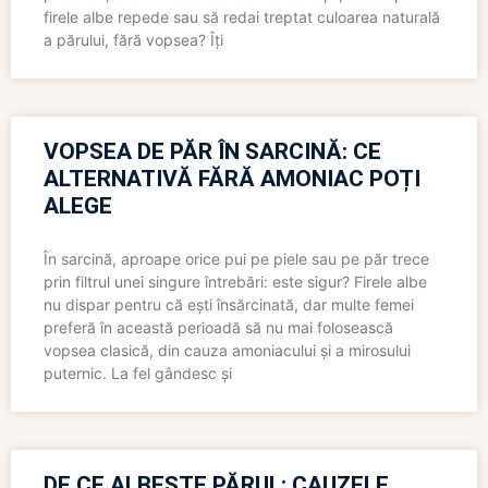
firele albe repede sau să redai treptat culoarea naturală
a părului, fără vopsea? Îți
VOPSEA DE PĂR ÎN SARCINĂ: CE
ALTERNATIVĂ FĂRĂ AMONIAC POȚI
ALEGE
În sarcină, aproape orice pui pe piele sau pe păr trece
prin filtrul unei singure întrebări: este sigur? Firele albe
nu dispar pentru că ești însărcinată, dar multe femei
preferă în această perioadă să nu mai folosească
vopsea clasică, din cauza amoniacului și a mirosului
puternic. La fel gândesc și
DE CE ALBEȘTE PĂRUL: CAUZELE