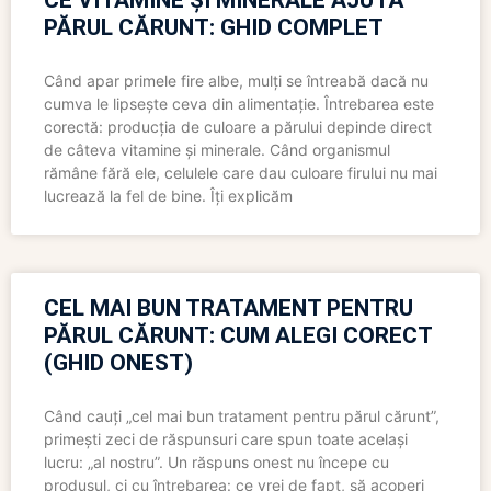
CE VITAMINE ȘI MINERALE AJUTĂ
PĂRUL CĂRUNT: GHID COMPLET
Când apar primele fire albe, mulți se întreabă dacă nu
cumva le lipsește ceva din alimentație. Întrebarea este
corectă: producția de culoare a părului depinde direct
de câteva vitamine și minerale. Când organismul
rămâne fără ele, celulele care dau culoare firului nu mai
lucrează la fel de bine. Îți explicăm
CEL MAI BUN TRATAMENT PENTRU
PĂRUL CĂRUNT: CUM ALEGI CORECT
(GHID ONEST)
Când cauți „cel mai bun tratament pentru părul cărunt”,
primești zeci de răspunsuri care spun toate același
lucru: „al nostru”. Un răspuns onest nu începe cu
produsul, ci cu întrebarea: ce vrei de fapt, să acoperi