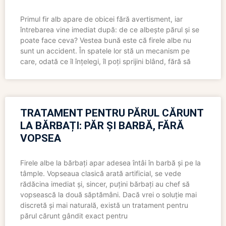
Primul fir alb apare de obicei fără avertisment, iar
întrebarea vine imediat după: de ce albește părul și se
poate face ceva? Vestea bună este că firele albe nu
sunt un accident. În spatele lor stă un mecanism pe
care, odată ce îl înțelegi, îl poți sprijini blând, fără să
TRATAMENT PENTRU PĂRUL CĂRUNT
LA BĂRBAȚI: PĂR ȘI BARBĂ, FĂRĂ
VOPSEA
Firele albe la bărbați apar adesea întâi în barbă și pe la
tâmple. Vopseaua clasică arată artificial, se vede
rădăcina imediat și, sincer, puțini bărbați au chef să
vopsească la două săptămâni. Dacă vrei o soluție mai
discretă și mai naturală, există un tratament pentru
părul cărunt gândit exact pentru