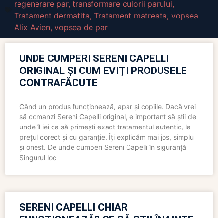
regenerare par
,
transformare culorii parului
,
Tratament dermatita
,
Tratament matreata
,
vopsea
Alix Avien
,
vopsea de par
UNDE CUMPERI SERENI CAPELLI
ORIGINAL ȘI CUM EVIȚI PRODUSELE
CONTRAFĂCUTE
Când un produs funcționează, apar și copiile. Dacă vrei
să comanzi Sereni Capelli original, e important să știi de
unde îl iei ca să primești exact tratamentul autentic, la
prețul corect și cu garanție. Îți explicăm mai jos, simplu
și onest. De unde cumperi Sereni Capelli în siguranță
Singurul loc
SERENI CAPELLI CHIAR