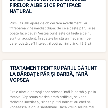
FIRELOR ALBE ȘI CE POȚI FACE
NATURAL
Primul fir alb apare de obicei fără avertisment, iar
întrebarea vine imediat după: de ce albește părul și se
poate face ceva? Vestea bună este că firele albe nu
sunt un accident. În spatele lor stă un mecanism pe
care, odată ce îl înțelegi, îl poți sprijini blând, fără să
TRATAMENT PENTRU PĂRUL CĂRUNT
LA BĂRBAȚI: PĂR ȘI BARBĂ, FĂRĂ
VOPSEA
Firele albe la bărbați apar adesea întâi în barbă și pe la
tâmple. Vopseaua clasică arată artificial, se vede
rădăcina imediat și, sincer, puțini bărbați au chef să
vopsească la două săptămâni. Dacă vrei o soluție mai