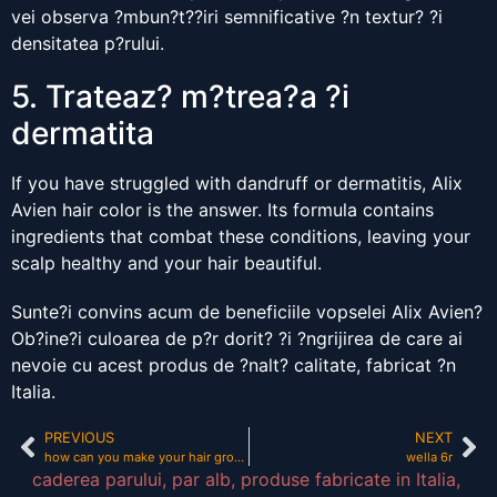
vei observa ?mbun?t??iri semnificative ?n textur? ?i
densitatea p?rului.
5. Trateaz? m?trea?a ?i
dermatita
If you have struggled with dandruff or dermatitis, Alix
Avien hair color is the answer. Its formula contains
ingredients that combat these conditions, leaving your
scalp healthy and your hair beautiful.
Sunte?i convins acum de beneficiile vopselei Alix Avien?
Ob?ine?i culoarea de p?r dorit? ?i ?ngrijirea de care ai
nevoie cu acest produs de ?nalt? calitate, fabricat ?n
Italia.
PREVIOUS
NEXT
how can you make your hair grow faster
wella 6r
caderea parului
,
par alb
,
produse fabricate in Italia
,