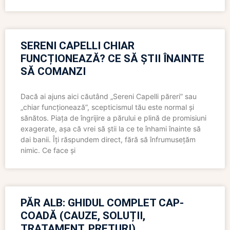
SERENI CAPELLI CHIAR
FUNCȚIONEAZĂ? CE SĂ ȘTII ÎNAINTE
SĂ COMANZI
Dacă ai ajuns aici căutând „Sereni Capelli păreri” sau
„chiar funcționează”, scepticismul tău este normal și
sănătos. Piața de îngrijire a părului e plină de promisiuni
exagerate, așa că vrei să știi la ce te înhami înainte să
dai banii. Îți răspundem direct, fără să înfrumusețăm
nimic. Ce face și
PĂR ALB: GHIDUL COMPLET CAP-
COADĂ (CAUZE, SOLUȚII,
TRATAMENT, PREȚURI)