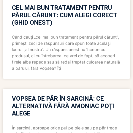
CEL MAI BUN TRATAMENT PENTRU
PĂRUL CĂRUNT: CUM ALEGI CORECT
(GHID ONEST)
Când cauți „cel mai bun tratament pentru părul cărunt”,
primești zeci de răspunsuri care spun toate același
lucru: „al nostru”. Un răspuns onest nu începe cu
produsul, ci cu întrebarea: ce vrei de fapt, să acoperi
firele albe repede sau să redai treptat culoarea naturală
a părului, fără vopsea? Îți
VOPSEA DE PĂR ÎN SARCINĂ: CE
ALTERNATIVĂ FĂRĂ AMONIAC POȚI
ALEGE
În sarcină, aproape orice pui pe piele sau pe păr trece