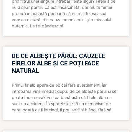
prin filtrul unei singure întrebări: este sigur? Firele albe
nu dispar pentru că ești însărcinată, dar multe femei
preferă în această perioadă să nu mai folosească
vopsea clasică, din cauza amoniacului și a mirosului
puternic. La fel gândesc și
DE CE ALBEȘTE PĂRUL: CAUZELE
FIRELOR ALBE ȘI CE POȚI FACE
NATURAL
Primul fir alb apare de obicei fără avertisment, iar
întrebarea vine imediat după: de ce albește părul și se
poate face ceva? Vestea bună este că firele albe nu
sunt un accident. În spatele lor stă un mecanism pe
care, odată ce îl înțelegi, îl poți sprijini blând, fără să