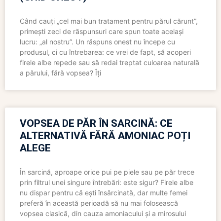
Când cauți „cel mai bun tratament pentru părul cărunt”,
primești zeci de răspunsuri care spun toate același
lucru: „al nostru”. Un răspuns onest nu începe cu
produsul, ci cu întrebarea: ce vrei de fapt, să acoperi
firele albe repede sau să redai treptat culoarea naturală
a părului, fără vopsea? Îți
VOPSEA DE PĂR ÎN SARCINĂ: CE
ALTERNATIVĂ FĂRĂ AMONIAC POȚI
ALEGE
În sarcină, aproape orice pui pe piele sau pe păr trece
prin filtrul unei singure întrebări: este sigur? Firele albe
nu dispar pentru că ești însărcinată, dar multe femei
preferă în această perioadă să nu mai folosească
vopsea clasică, din cauza amoniacului și a mirosului