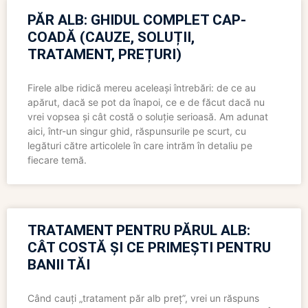
PĂR ALB: GHIDUL COMPLET CAP-
COADĂ (CAUZE, SOLUȚII,
TRATAMENT, PREȚURI)
Firele albe ridică mereu aceleași întrebări: de ce au
apărut, dacă se pot da înapoi, ce e de făcut dacă nu
vrei vopsea și cât costă o soluție serioasă. Am adunat
aici, într-un singur ghid, răspunsurile pe scurt, cu
legături către articolele în care intrăm în detaliu pe
fiecare temă.
TRATAMENT PENTRU PĂRUL ALB:
CÂT COSTĂ ȘI CE PRIMEȘTI PENTRU
BANII TĂI
Când cauți „tratament păr alb preț”, vrei un răspuns