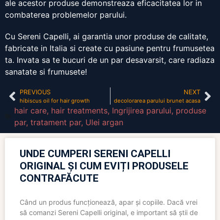
ale acestor produse demonstreaza eficacitatea lor in
combaterea problemelor parului.
Cu Sereni Capelli, ai garantia unor produse de calitate,
fabricate in Italia si create cu pasiune pentru frumusetea
ta. Invata sa te bucuri de un par desavarsit, care radiaza
sanatate si frumusete!
PREVIOUS
NEXT
hibiscus oil for hair growth
decolorarea parului brunet acasa
hair care
,
hair treatments
,
Ingrijirea parului
,
produse
par
,
tratament par
,
Ulei argan
UNDE CUMPERI SERENI CAPELLI
ORIGINAL ȘI CUM EVIȚI PRODUSELE
CONTRAFĂCUTE
Când un produs funcționează, apar și copiile. Dacă vrei
să comanzi Sereni Capelli original, e important să știi de