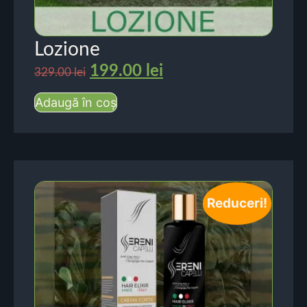
Lozione
199.00
lei
329.00
lei
Adaugă în coș
Reduceri!