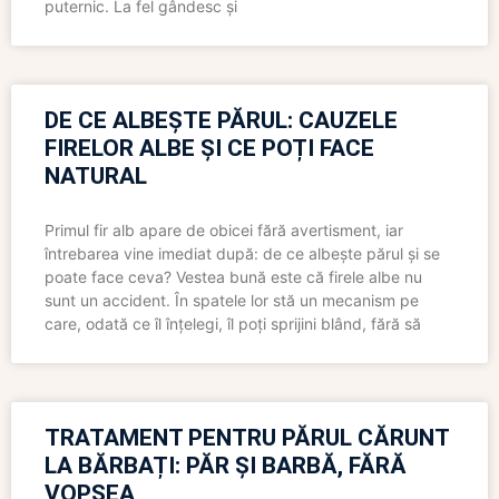
puternic. La fel gândesc și
DE CE ALBEȘTE PĂRUL: CAUZELE
FIRELOR ALBE ȘI CE POȚI FACE
NATURAL
Primul fir alb apare de obicei fără avertisment, iar
întrebarea vine imediat după: de ce albește părul și se
poate face ceva? Vestea bună este că firele albe nu
sunt un accident. În spatele lor stă un mecanism pe
care, odată ce îl înțelegi, îl poți sprijini blând, fără să
TRATAMENT PENTRU PĂRUL CĂRUNT
LA BĂRBAȚI: PĂR ȘI BARBĂ, FĂRĂ
VOPSEA