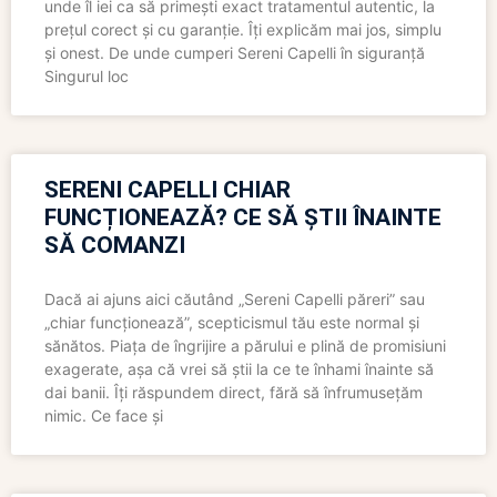
unde îl iei ca să primești exact tratamentul autentic, la
prețul corect și cu garanție. Îți explicăm mai jos, simplu
și onest. De unde cumperi Sereni Capelli în siguranță
Singurul loc
SERENI CAPELLI CHIAR
FUNCȚIONEAZĂ? CE SĂ ȘTII ÎNAINTE
SĂ COMANZI
Dacă ai ajuns aici căutând „Sereni Capelli păreri” sau
„chiar funcționează”, scepticismul tău este normal și
sănătos. Piața de îngrijire a părului e plină de promisiuni
exagerate, așa că vrei să știi la ce te înhami înainte să
dai banii. Îți răspundem direct, fără să înfrumusețăm
nimic. Ce face și