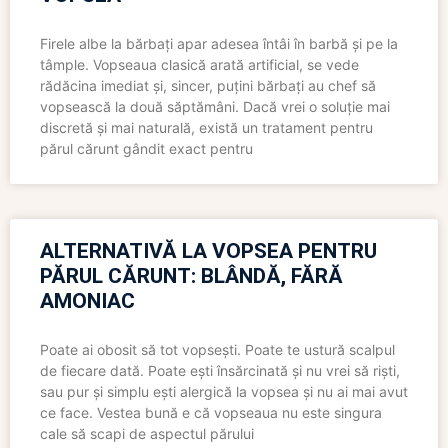
Firele albe la bărbați apar adesea întâi în barbă și pe la
tâmple. Vopseaua clasică arată artificial, se vede
rădăcina imediat și, sincer, puțini bărbați au chef să
vopsească la două săptămâni. Dacă vrei o soluție mai
discretă și mai naturală, există un tratament pentru
părul cărunt gândit exact pentru
ALTERNATIVĂ LA VOPSEA PENTRU
PĂRUL CĂRUNT: BLÂNDĂ, FĂRĂ
AMONIAC
Poate ai obosit să tot vopsești. Poate te ustură scalpul
de fiecare dată. Poate ești însărcinată și nu vrei să riști,
sau pur și simplu ești alergică la vopsea și nu ai mai avut
ce face. Vestea bună e că vopseaua nu este singura
cale să scapi de aspectul părului