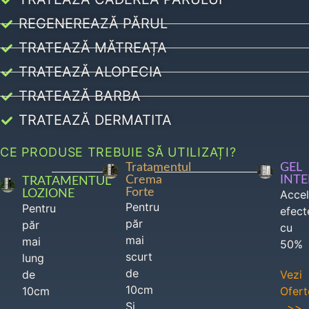
REGENEREAZĂ PĂRUL
TRATEAZĂ MĂTREAȚA
TRATEAZĂ ALOPECIA
TRATEAZĂ BARBA
TRATEAZĂ DERMATITA
CE PRODUSE TREBUIE SĂ UTILIZAȚI?
Tratamentul
GEL
Crema
INT
TRATAMENTUL
Forte
LOZIONE
Acce
Pentru
Pentru
efect
păr
păr
cu
mai
mai
50%
scurt
lung
de
de
Vezi
10cm
10cm
Ofert
Si
>>