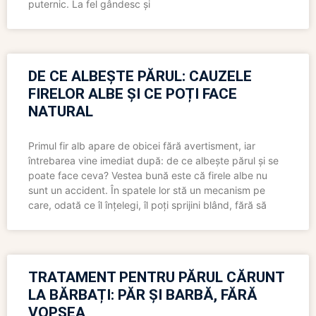
puternic. La fel gândesc și
DE CE ALBEȘTE PĂRUL: CAUZELE
FIRELOR ALBE ȘI CE POȚI FACE
NATURAL
Primul fir alb apare de obicei fără avertisment, iar
întrebarea vine imediat după: de ce albește părul și se
poate face ceva? Vestea bună este că firele albe nu
sunt un accident. În spatele lor stă un mecanism pe
care, odată ce îl înțelegi, îl poți sprijini blând, fără să
TRATAMENT PENTRU PĂRUL CĂRUNT
LA BĂRBAȚI: PĂR ȘI BARBĂ, FĂRĂ
VOPSEA