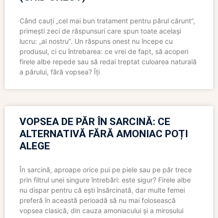
Când cauți „cel mai bun tratament pentru părul cărunt”,
primești zeci de răspunsuri care spun toate același
lucru: „al nostru”. Un răspuns onest nu începe cu
produsul, ci cu întrebarea: ce vrei de fapt, să acoperi
firele albe repede sau să redai treptat culoarea naturală
a părului, fără vopsea? Îți
VOPSEA DE PĂR ÎN SARCINĂ: CE
ALTERNATIVĂ FĂRĂ AMONIAC POȚI
ALEGE
În sarcină, aproape orice pui pe piele sau pe păr trece
prin filtrul unei singure întrebări: este sigur? Firele albe
nu dispar pentru că ești însărcinată, dar multe femei
preferă în această perioadă să nu mai folosească
vopsea clasică, din cauza amoniacului și a mirosului