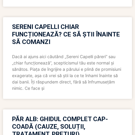
SERENI CAPELLI CHIAR
FUNCȚIONEAZĂ? CE SĂ ȘTII ÎNAINTE
SĂ COMANZI
Dacă ai ajuns aici căutând „Sereni Capelli păreri” sau
„chiar funcționează”, scepticismul tău este normal și
sănătos. Piața de îngrijire a părului e plină de promisiuni
exagerate, așa că vrei să știi la ce te înhami înainte să
dai banii. Îți răspundem direct, fără să înfrumusețăm
nimic. Ce face și
PĂR ALB: GHIDUL COMPLET CAP-
COADĂ (CAUZE, SOLUȚII,
TRATAMENT, PREȚURI)