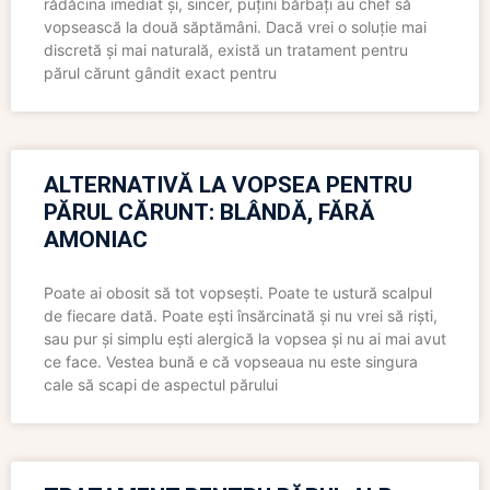
rădăcina imediat și, sincer, puțini bărbați au chef să
vopsească la două săptămâni. Dacă vrei o soluție mai
discretă și mai naturală, există un tratament pentru
părul cărunt gândit exact pentru
ALTERNATIVĂ LA VOPSEA PENTRU
PĂRUL CĂRUNT: BLÂNDĂ, FĂRĂ
AMONIAC
Poate ai obosit să tot vopsești. Poate te ustură scalpul
de fiecare dată. Poate ești însărcinată și nu vrei să riști,
sau pur și simplu ești alergică la vopsea și nu ai mai avut
ce face. Vestea bună e că vopseaua nu este singura
cale să scapi de aspectul părului