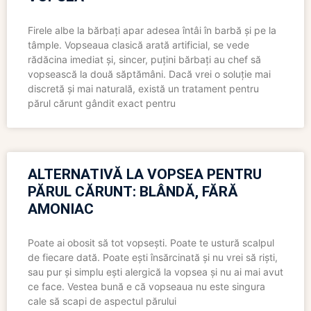
Firele albe la bărbați apar adesea întâi în barbă și pe la
tâmple. Vopseaua clasică arată artificial, se vede
rădăcina imediat și, sincer, puțini bărbați au chef să
vopsească la două săptămâni. Dacă vrei o soluție mai
discretă și mai naturală, există un tratament pentru
părul cărunt gândit exact pentru
ALTERNATIVĂ LA VOPSEA PENTRU
PĂRUL CĂRUNT: BLÂNDĂ, FĂRĂ
AMONIAC
Poate ai obosit să tot vopsești. Poate te ustură scalpul
de fiecare dată. Poate ești însărcinată și nu vrei să riști,
sau pur și simplu ești alergică la vopsea și nu ai mai avut
ce face. Vestea bună e că vopseaua nu este singura
cale să scapi de aspectul părului