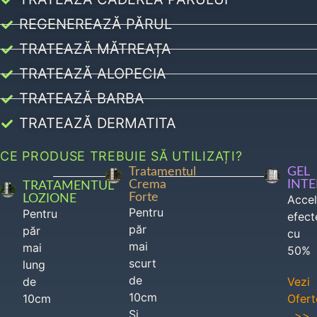
REGENEREAZĂ PĂRUL
TRATEAZĂ MĂTREAȚA
TRATEAZĂ ALOPECIA
TRATEAZĂ BARBA
TRATEAZĂ DERMATITA
CE PRODUSE TREBUIE SĂ UTILIZAȚI?
Tratamentul
GEL
Crema
INT
TRATAMENTUL
Forte
LOZIONE
Acce
Pentru
Pentru
efect
păr
păr
cu
mai
mai
50%
scurt
lung
de
de
Vezi
10cm
10cm
Ofert
Si
>>