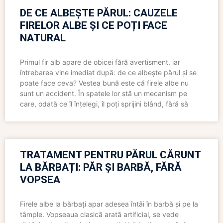
DE CE ALBEȘTE PĂRUL: CAUZELE
FIRELOR ALBE ȘI CE POȚI FACE
NATURAL
Primul fir alb apare de obicei fără avertisment, iar
întrebarea vine imediat după: de ce albește părul și se
poate face ceva? Vestea bună este că firele albe nu
sunt un accident. În spatele lor stă un mecanism pe
care, odată ce îl înțelegi, îl poți sprijini blând, fără să
TRATAMENT PENTRU PĂRUL CĂRUNT
LA BĂRBAȚI: PĂR ȘI BARBĂ, FĂRĂ
VOPSEA
Firele albe la bărbați apar adesea întâi în barbă și pe la
tâmple. Vopseaua clasică arată artificial, se vede