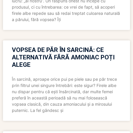
lucru: „al nostru”. Un răspuns onest nu începe cu
produsul, ci cu întrebarea: ce vrei de fapt, să acoperi
firele albe repede sau să redai treptat culoarea naturală
a părului, fără vopsea? Îți
VOPSEA DE PĂR ÎN SARCINĂ: CE
ALTERNATIVĂ FĂRĂ AMONIAC POȚI
ALEGE
În sarcină, aproape orice pui pe piele sau pe păr trece
prin filtrul unei singure întrebări: este sigur? Firele albe
nu dispar pentru că ești însărcinată, dar multe femei
preferă în această perioadă să nu mai folosească
vopsea clasică, din cauza amoniacului și a mirosului
puternic. La fel gândesc și