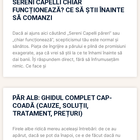
SERENI CAPELLI CHIAR
FUNCȚIONEAZĂ? CE SĂ ȘTII ÎNAINTE
SĂ COMANZI
Dacă ai ajuns aici căutând „Sereni Capelli păreri” sau
„chiar funcționează”, scepticismul tău este normal și
sănătos. Piața de îngrijire a părului e plină de promisiuni
exagerate, așa că vrei să știi la ce te înhami înainte să
dai banii. Îți răspundem direct, fără să înfrumusețăm
nimic. Ce face și
PĂR ALB: GHIDUL COMPLET CAP-
COADĂ (CAUZE, SOLUȚII,
TRATAMENT, PREȚURI)
Firele albe ridică mereu aceleași întrebări: de ce au
apărut, dacă se pot da înapoi, ce e de făcut dacă nu