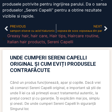
produsele potrivite pentru ingrijirea parului. Da o sansa
produselor „Sereni Capelli” pentru a obtine rezultate
vizibile si rapide.
PREVIOUS
NEXT
sampon elseve cu acid hialuronic
vopsea de scos vopseaua din par
Greasy hair
,
hair care
,
Hair tips
,
Haircare routine
,
Italian hair products
,
Sereni Capelli
UNDE CUMPERI SERENI CAPELLI
ORIGINAL ȘI CUM EVIȚI PRODUSELE
CONTRAFĂCUTE
Când un produs funcționează, apar și copiile. Dacă vrei
să comanzi Sereni Capelli original, e important să știi de
unde îl iei ca să primești exact tratamentul autentic, la
prețul corect și cu garanție. Îți explicăm mai jos, simplu
și onest. De unde cumperi Sereni Capelli în siguranță
Singurul loc