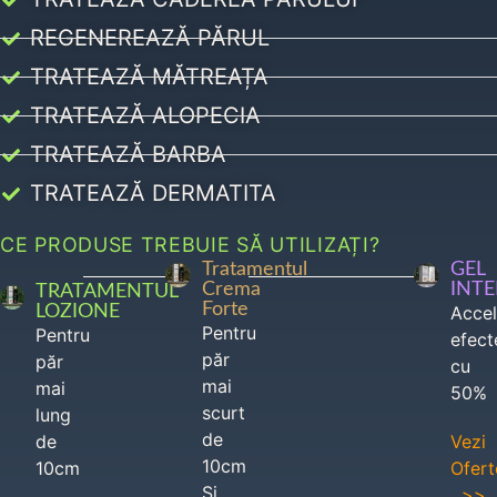
REGENEREAZĂ PĂRUL
TRATEAZĂ MĂTREAȚA
TRATEAZĂ ALOPECIA
TRATEAZĂ BARBA
TRATEAZĂ DERMATITA
CE PRODUSE TREBUIE SĂ UTILIZAȚI?
Tratamentul
GEL
Crema
INT
TRATAMENTUL
Forte
LOZIONE
Acce
Pentru
Pentru
efect
păr
păr
cu
mai
mai
50%
scurt
lung
de
de
Vezi
10cm
10cm
Ofert
Si
>>