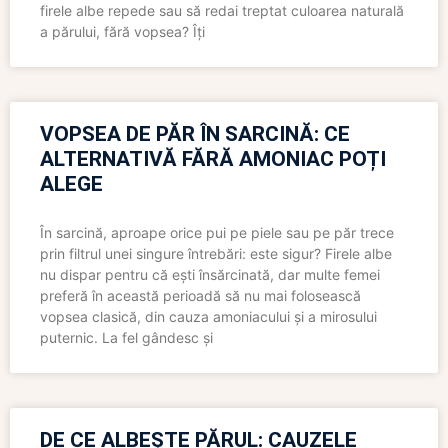
firele albe repede sau să redai treptat culoarea naturală
a părului, fără vopsea? Îți
VOPSEA DE PĂR ÎN SARCINĂ: CE
ALTERNATIVĂ FĂRĂ AMONIAC POȚI
ALEGE
În sarcină, aproape orice pui pe piele sau pe păr trece
prin filtrul unei singure întrebări: este sigur? Firele albe
nu dispar pentru că ești însărcinată, dar multe femei
preferă în această perioadă să nu mai folosească
vopsea clasică, din cauza amoniacului și a mirosului
puternic. La fel gândesc și
DE CE ALBEȘTE PĂRUL: CAUZELE