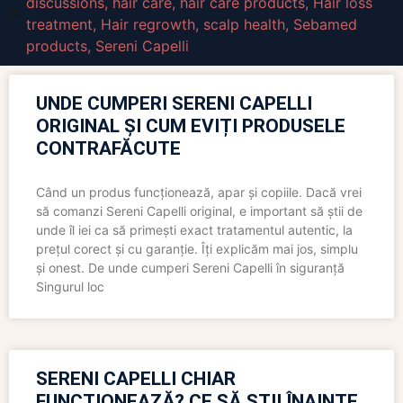
discussions
,
hair care
,
hair care products
,
Hair loss
treatment
,
Hair regrowth
,
scalp health
,
Sebamed
products
,
Sereni Capelli
UNDE CUMPERI SERENI CAPELLI
ORIGINAL ȘI CUM EVIȚI PRODUSELE
CONTRAFĂCUTE
Când un produs funcționează, apar și copiile. Dacă vrei
să comanzi Sereni Capelli original, e important să știi de
unde îl iei ca să primești exact tratamentul autentic, la
prețul corect și cu garanție. Îți explicăm mai jos, simplu
și onest. De unde cumperi Sereni Capelli în siguranță
Singurul loc
SERENI CAPELLI CHIAR
FUNCȚIONEAZĂ? CE SĂ ȘTII ÎNAINTE