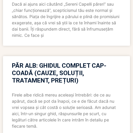
Dacă ai ajuns aici căutând „Sereni Capelli păreri” sau
„chiar funcționează”, scepticismul tău este normal și
sănătos. Piața de îngrijire a părului e plină de promisiuni
exagerate, așa că vrei să știi la ce te înhami înainte să
dai banii. Îți răspundem direct, fără să înfrumusețăm
nimic. Ce face și
PĂR ALB: GHIDUL COMPLET CAP-
COADĂ (CAUZE, SOLUȚII,
TRATAMENT, PREȚURI)
Firele albe ridică mereu aceleași întrebări: de ce au
apărut, dacă se pot da înapoi, ce e de făcut dacă nu
vrei vopsea și cât costă o soluție serioasă. Am adunat
aici, într-un singur ghid, răspunsurile pe scurt, cu
legături către articolele în care intrăm în detaliu pe
fiecare temă.