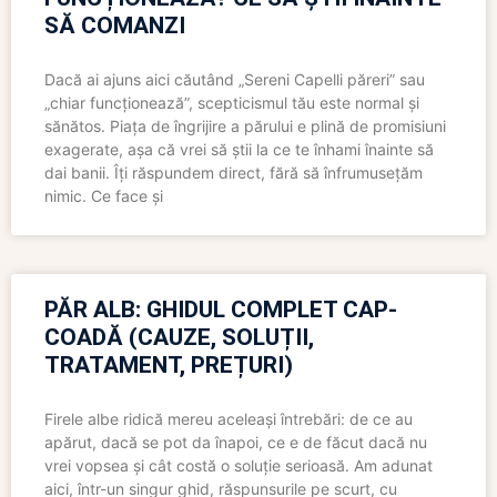
SĂ COMANZI
Dacă ai ajuns aici căutând „Sereni Capelli păreri” sau
„chiar funcționează”, scepticismul tău este normal și
sănătos. Piața de îngrijire a părului e plină de promisiuni
exagerate, așa că vrei să știi la ce te înhami înainte să
dai banii. Îți răspundem direct, fără să înfrumusețăm
nimic. Ce face și
PĂR ALB: GHIDUL COMPLET CAP-
COADĂ (CAUZE, SOLUȚII,
TRATAMENT, PREȚURI)
Firele albe ridică mereu aceleași întrebări: de ce au
apărut, dacă se pot da înapoi, ce e de făcut dacă nu
vrei vopsea și cât costă o soluție serioasă. Am adunat
aici, într-un singur ghid, răspunsurile pe scurt, cu