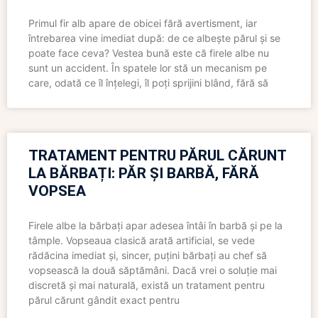
Primul fir alb apare de obicei fără avertisment, iar
întrebarea vine imediat după: de ce albește părul și se
poate face ceva? Vestea bună este că firele albe nu
sunt un accident. În spatele lor stă un mecanism pe
care, odată ce îl înțelegi, îl poți sprijini blând, fără să
TRATAMENT PENTRU PĂRUL CĂRUNT
LA BĂRBAȚI: PĂR ȘI BARBĂ, FĂRĂ
VOPSEA
Firele albe la bărbați apar adesea întâi în barbă și pe la
tâmple. Vopseaua clasică arată artificial, se vede
rădăcina imediat și, sincer, puțini bărbați au chef să
vopsească la două săptămâni. Dacă vrei o soluție mai
discretă și mai naturală, există un tratament pentru
părul cărunt gândit exact pentru