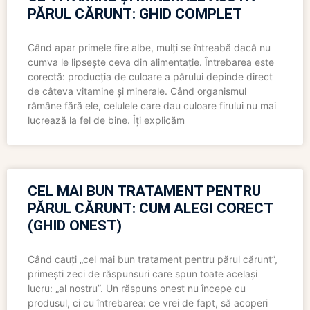
PĂRUL CĂRUNT: GHID COMPLET
Când apar primele fire albe, mulți se întreabă dacă nu
cumva le lipsește ceva din alimentație. Întrebarea este
corectă: producția de culoare a părului depinde direct
de câteva vitamine și minerale. Când organismul
rămâne fără ele, celulele care dau culoare firului nu mai
lucrează la fel de bine. Îți explicăm
CEL MAI BUN TRATAMENT PENTRU
PĂRUL CĂRUNT: CUM ALEGI CORECT
(GHID ONEST)
Când cauți „cel mai bun tratament pentru părul cărunt”,
primești zeci de răspunsuri care spun toate același
lucru: „al nostru”. Un răspuns onest nu începe cu
produsul, ci cu întrebarea: ce vrei de fapt, să acoperi