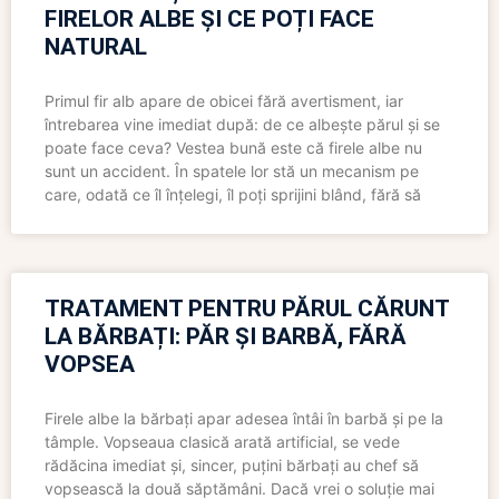
FIRELOR ALBE ȘI CE POȚI FACE
NATURAL
Primul fir alb apare de obicei fără avertisment, iar
întrebarea vine imediat după: de ce albește părul și se
poate face ceva? Vestea bună este că firele albe nu
sunt un accident. În spatele lor stă un mecanism pe
care, odată ce îl înțelegi, îl poți sprijini blând, fără să
TRATAMENT PENTRU PĂRUL CĂRUNT
LA BĂRBAȚI: PĂR ȘI BARBĂ, FĂRĂ
VOPSEA
Firele albe la bărbați apar adesea întâi în barbă și pe la
tâmple. Vopseaua clasică arată artificial, se vede
rădăcina imediat și, sincer, puțini bărbați au chef să
vopsească la două săptămâni. Dacă vrei o soluție mai