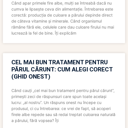
Când apar primele fire albe, mulți se întreabă dacă nu
cumva le lipsește ceva din alimentație. Întrebarea este
corectă: producția de culoare a părului depinde direct
de câteva vitamine și minerale. Când organismul
rămâne fără ele, celulele care dau culoare firului nu mai
lucrează la fel de bine. Îți explicăm
CEL MAI BUN TRATAMENT PENTRU
PĂRUL CĂRUNT: CUM ALEGI CORECT
(GHID ONEST)
Când cauți „cel mai bun tratament pentru părul cărunt”,
primești zeci de răspunsuri care spun toate același
lucru: „al nostru”. Un răspuns onest nu începe cu
produsul, ci cu întrebarea: ce vrei de fapt, să acoperi
firele albe repede sau să redai treptat culoarea naturală
a părului, fără vopsea? Îți