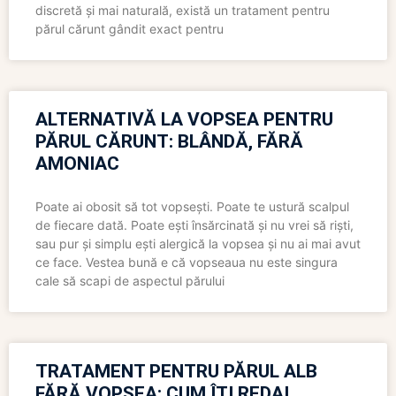
discretă și mai naturală, există un tratament pentru
părul cărunt gândit exact pentru
ALTERNATIVĂ LA VOPSEA PENTRU
PĂRUL CĂRUNT: BLÂNDĂ, FĂRĂ
AMONIAC
Poate ai obosit să tot vopsești. Poate te ustură scalpul
de fiecare dată. Poate ești însărcinată și nu vrei să riști,
sau pur și simplu ești alergică la vopsea și nu ai mai avut
ce face. Vestea bună e că vopseaua nu este singura
cale să scapi de aspectul părului
TRATAMENT PENTRU PĂRUL ALB
FĂRĂ VOPSEA: CUM ÎȚI REDAI