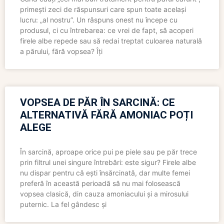
primești zeci de răspunsuri care spun toate același
lucru: „al nostru”. Un răspuns onest nu începe cu
produsul, ci cu întrebarea: ce vrei de fapt, să acoperi
firele albe repede sau să redai treptat culoarea naturală
a părului, fără vopsea? Îți
VOPSEA DE PĂR ÎN SARCINĂ: CE
ALTERNATIVĂ FĂRĂ AMONIAC POȚI
ALEGE
În sarcină, aproape orice pui pe piele sau pe păr trece
prin filtrul unei singure întrebări: este sigur? Firele albe
nu dispar pentru că ești însărcinată, dar multe femei
preferă în această perioadă să nu mai folosească
vopsea clasică, din cauza amoniacului și a mirosului
puternic. La fel gândesc și