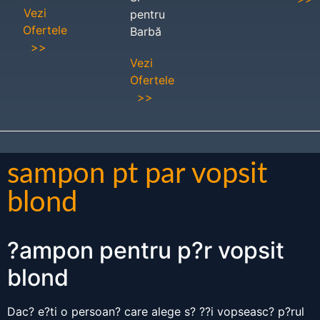
Vezi
pentru
Ofertele
Barbă
>>
Vezi
Ofertele
>>
sampon pt par vopsit
blond
?ampon pentru p?r vopsit
blond
Dac? e?ti o persoan? care alege s? ??i vopseasc? p?rul