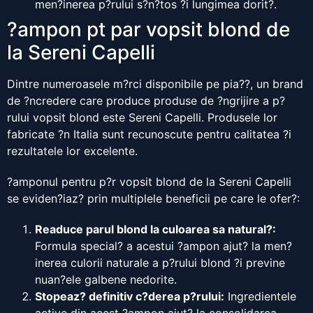
men?inerea p?rului s?n?tos ?i lungimea dorit?.
?ampon pt par vopsit blond de
la Sereni Capelli
Dintre numeroasele m?rci disponibile pe pia??, un brand
de ?ncredere care produce produse de ?ngrijire a p?
rului vopsit blond este Sereni Capelli. Produsele lor
fabricate ?n Italia sunt recunoscute pentru calitatea ?i
rezultatele lor excelente.
?amponul pentru p?r vopsit blond de la Sereni Capelli
se eviden?iaz? prin multiplele beneficii pe care le ofer?:
Readuce parul blond la culoarea sa natural?:
Formula special? a acestui ?ampon ajut? la men?
inerea culorii naturale a p?rului blond ?i previne
nuan?ele galbene nedorite.
Stopeaz? definitiv c?derea p?rului:
Ingredientele