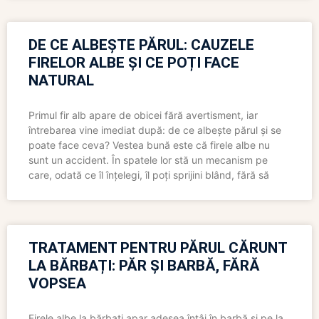
DE CE ALBEȘTE PĂRUL: CAUZELE
FIRELOR ALBE ȘI CE POȚI FACE
NATURAL
Primul fir alb apare de obicei fără avertisment, iar
întrebarea vine imediat după: de ce albește părul și se
poate face ceva? Vestea bună este că firele albe nu
sunt un accident. În spatele lor stă un mecanism pe
care, odată ce îl înțelegi, îl poți sprijini blând, fără să
TRATAMENT PENTRU PĂRUL CĂRUNT
LA BĂRBAȚI: PĂR ȘI BARBĂ, FĂRĂ
VOPSEA
Firele albe la bărbați apar adesea întâi în barbă și pe la