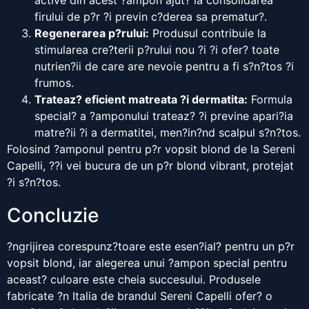
active din acest ?ampon ajut? la consolidarea
firului de p?r ?i previn c?derea sa prematur?.
Regenerarea p?rului:
Produsul contribuie la
stimularea cre?terii p?rului nou ?i ?i ofer? toate
nutrien?ii de care are nevoie pentru a fi s?n?tos ?i
frumos.
Trateaz? eficient matreata ?i dermatita:
Formula
special? a ?amponului trateaz? ?i previne apari?ia
matre?ii ?i a dermatitei, men?in?nd scalpul s?n?tos.
Folosind ?amponul pentru p?r vopsit blond de la Sereni
Capelli, ??i vei bucura de un p?r blond vibrant, protejat
?i s?n?tos.
Concluzie
?ngrijirea corespunz?toare este esen?ial? pentru un p?r
vopsit blond, iar alegerea unui ?ampon special pentru
aceast? culoare este cheia succesului. Produsele
fabricate ?n Italia de brandul Sereni Capelli ofer? o