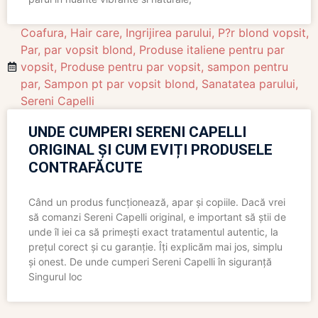
Coafura
,
Hair care
,
Ingrijirea parului
,
P?r blond vopsit
,
Par
,
par vopsit blond
,
Produse italiene pentru par
vopsit
,
Produse pentru par vopsit
,
sampon pentru
par
,
Sampon pt par vopsit blond
,
Sanatatea parului
,
Sereni Capelli
UNDE CUMPERI SERENI CAPELLI
ORIGINAL ȘI CUM EVIȚI PRODUSELE
CONTRAFĂCUTE
Când un produs funcționează, apar și copiile. Dacă vrei
să comanzi Sereni Capelli original, e important să știi de
unde îl iei ca să primești exact tratamentul autentic, la
prețul corect și cu garanție. Îți explicăm mai jos, simplu
și onest. De unde cumperi Sereni Capelli în siguranță
Singurul loc