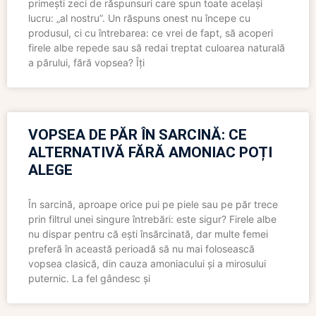
primești zeci de răspunsuri care spun toate același
lucru: „al nostru”. Un răspuns onest nu începe cu
produsul, ci cu întrebarea: ce vrei de fapt, să acoperi
firele albe repede sau să redai treptat culoarea naturală
a părului, fără vopsea? Îți
VOPSEA DE PĂR ÎN SARCINĂ: CE
ALTERNATIVĂ FĂRĂ AMONIAC POȚI
ALEGE
În sarcină, aproape orice pui pe piele sau pe păr trece
prin filtrul unei singure întrebări: este sigur? Firele albe
nu dispar pentru că ești însărcinată, dar multe femei
preferă în această perioadă să nu mai folosească
vopsea clasică, din cauza amoniacului și a mirosului
puternic. La fel gândesc și