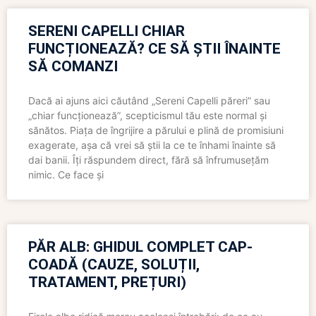
SERENI CAPELLI CHIAR
FUNCȚIONEAZĂ? CE SĂ ȘTII ÎNAINTE
SĂ COMANZI
Dacă ai ajuns aici căutând „Sereni Capelli păreri” sau
„chiar funcționează”, scepticismul tău este normal și
sănătos. Piața de îngrijire a părului e plină de promisiuni
exagerate, așa că vrei să știi la ce te înhami înainte să
dai banii. Îți răspundem direct, fără să înfrumusețăm
nimic. Ce face și
PĂR ALB: GHIDUL COMPLET CAP-
COADĂ (CAUZE, SOLUȚII,
TRATAMENT, PREȚURI)