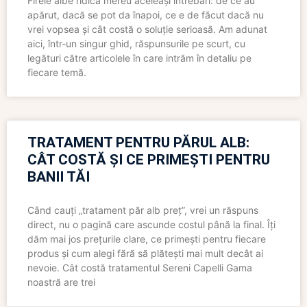
Firele albe ridică mereu aceleași întrebări: de ce au
apărut, dacă se pot da înapoi, ce e de făcut dacă nu
vrei vopsea și cât costă o soluție serioasă. Am adunat
aici, într-un singur ghid, răspunsurile pe scurt, cu
legături către articolele în care intrăm în detaliu pe
fiecare temă.
TRATAMENT PENTRU PĂRUL ALB:
CÂT COSTĂ ȘI CE PRIMEȘTI PENTRU
BANII TĂI
Când cauți „tratament păr alb preț”, vrei un răspuns
direct, nu o pagină care ascunde costul până la final. Îți
dăm mai jos prețurile clare, ce primești pentru fiecare
produs și cum alegi fără să plătești mai mult decât ai
nevoie. Cât costă tratamentul Sereni Capelli Gama
noastră are trei