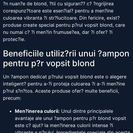
?n nuan?e de blond, ?tii cu siguran?? c? ?ngrijirea
corespunz?toare este esen?ial? pentru a men?ine
culoarea vibranta ?i str?lucitoare. Din fericire, exist?
produse create special pentru p?rul vopsit blond, care
nu numai c? ?i men?in frumuse?ea, dar ?i ofer? ?i
protec?ie.
Beneficiile utiliz?rii unui ?ampon
pentru p?r vopsit blond
Un ?ampon dedicat p?rului vopsit blond este o alegere
inteligent? pentru a-?i proteja culoarea ?i a-?i men?ine
p?rul s?n?tos. Aceste produse ofer? multe beneficii,
precum:
Men?inerea culorii:
Unul dintre principalele
avantaje ale unui ?ampon pentru p?r blond vopsit
este c? ajut? la men?inerea culorii intense ?i
vibrante a p?rului. Ingredientele speciale din aceste