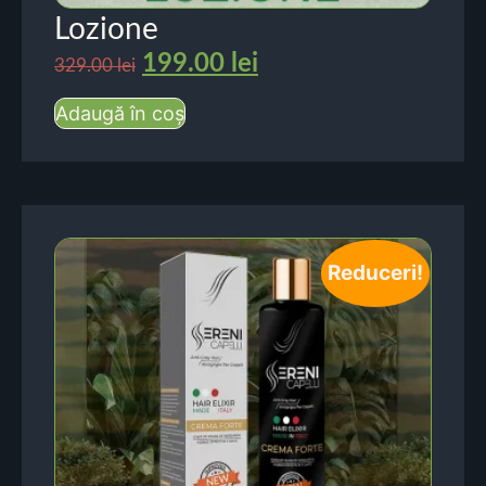
Lozione
199.00
lei
329.00
lei
Adaugă în coș
Reduceri!