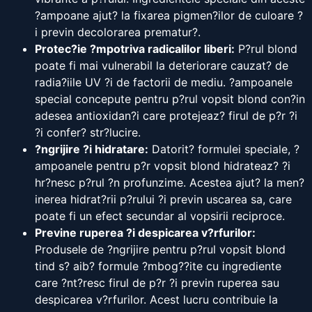
?ampoane ajut? la fixarea pigmen?ilor de culoare ?
i previn decolorarea prematur?.
Protec?ie ?mpotriva radicalilor liberi:
P?rul blond
poate fi mai vulnerabil la deteriorare cauzat? de
radia?iile UV ?i de factorii de mediu. ?ampoanele
special concepute pentru p?rul vopsit blond con?in
adesea antioxidan?i care protejeaz? firul de p?r ?i
?i confer? str?lucire.
?ngrijire ?i hidratare:
Datorit? formulei speciale, ?
ampoanele pentru p?r vopsit blond hidrateaz? ?i
hr?nesc p?rul ?n profunzime. Acestea ajut? la men?
inerea hidrat?rii p?rului ?i previn uscarea sa, care
poate fi un efect secundar al vopsirii reciproce.
Previne ruperea ?i despicarea v?rfurilor:
Produsele de ?ngrijire pentru p?rul vopsit blond
tind s? aib? formule ?mbog??ite cu ingrediente
care ?nt?resc firul de p?r ?i previn ruperea sau
despicarea v?rfurilor. Acest lucru contribuie la