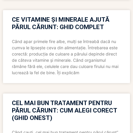
CE VITAMINE ȘI MINERALE AJUTĂ
PĂRUL CĂRUNT: GHID COMPLET
Când apar primele fire albe, mulți se întreabă dacă nu
cumva le lipsește ceva din alimentație. Întrebarea este
corectă: producția de culoare a părului depinde direct
de câteva vitamine și minerale. Când organismul
rămâne fără ele, celulele care dau culoare firului nu mai
lucrează la fel de bine. Îți explicăm
CEL MAI BUN TRATAMENT PENTRU
PĂRUL CĂRUNT: CUM ALEGI CORECT
(GHID ONEST)
Când cauți „cel mai bun tratament pentru părul cărunt”,