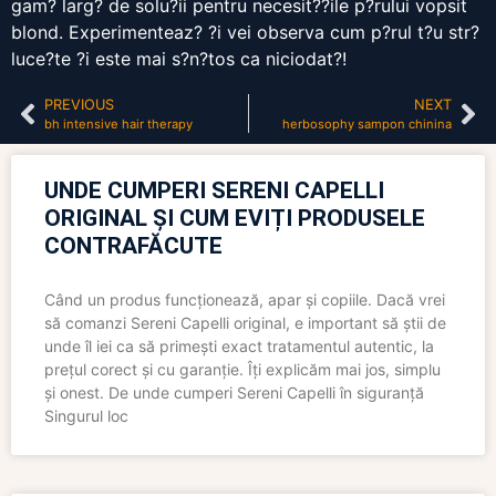
gam? larg? de solu?ii pentru necesit??ile p?rului vopsit
blond. Experimenteaz? ?i vei observa cum p?rul t?u str?
luce?te ?i este mai s?n?tos ca niciodat?!
PREVIOUS
NEXT
bh intensive hair therapy
herbosophy sampon chinina
UNDE CUMPERI SERENI CAPELLI
ORIGINAL ȘI CUM EVIȚI PRODUSELE
CONTRAFĂCUTE
Când un produs funcționează, apar și copiile. Dacă vrei
să comanzi Sereni Capelli original, e important să știi de
unde îl iei ca să primești exact tratamentul autentic, la
prețul corect și cu garanție. Îți explicăm mai jos, simplu
și onest. De unde cumperi Sereni Capelli în siguranță
Singurul loc