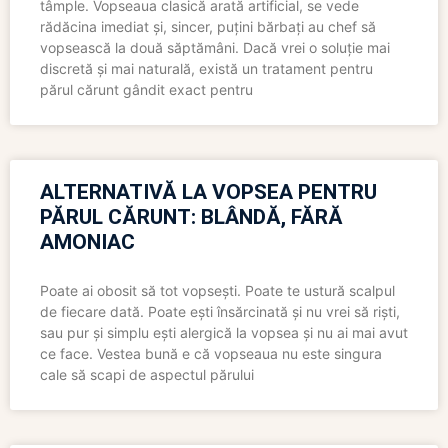
tâmple. Vopseaua clasică arată artificial, se vede
rădăcina imediat și, sincer, puțini bărbați au chef să
vopsească la două săptămâni. Dacă vrei o soluție mai
discretă și mai naturală, există un tratament pentru
părul cărunt gândit exact pentru
ALTERNATIVĂ LA VOPSEA PENTRU
PĂRUL CĂRUNT: BLÂNDĂ, FĂRĂ
AMONIAC
Poate ai obosit să tot vopsești. Poate te ustură scalpul
de fiecare dată. Poate ești însărcinată și nu vrei să riști,
sau pur și simplu ești alergică la vopsea și nu ai mai avut
ce face. Vestea bună e că vopseaua nu este singura
cale să scapi de aspectul părului