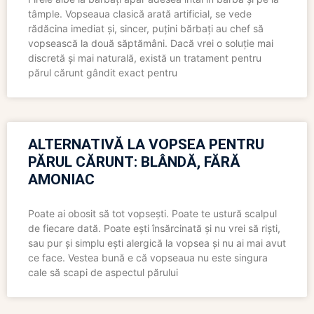
tâmple. Vopseaua clasică arată artificial, se vede
rădăcina imediat și, sincer, puțini bărbați au chef să
vopsească la două săptămâni. Dacă vrei o soluție mai
discretă și mai naturală, există un tratament pentru
părul cărunt gândit exact pentru
ALTERNATIVĂ LA VOPSEA PENTRU
PĂRUL CĂRUNT: BLÂNDĂ, FĂRĂ
AMONIAC
Poate ai obosit să tot vopsești. Poate te ustură scalpul
de fiecare dată. Poate ești însărcinată și nu vrei să riști,
sau pur și simplu ești alergică la vopsea și nu ai mai avut
ce face. Vestea bună e că vopseaua nu este singura
cale să scapi de aspectul părului