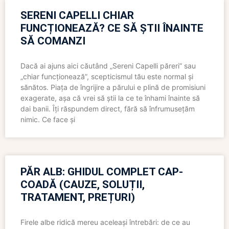
SERENI CAPELLI CHIAR
FUNCȚIONEAZĂ? CE SĂ ȘTII ÎNAINTE
SĂ COMANZI
Dacă ai ajuns aici căutând „Sereni Capelli păreri” sau
„chiar funcționează”, scepticismul tău este normal și
sănătos. Piața de îngrijire a părului e plină de promisiuni
exagerate, așa că vrei să știi la ce te înhami înainte să
dai banii. Îți răspundem direct, fără să înfrumusețăm
nimic. Ce face și
PĂR ALB: GHIDUL COMPLET CAP-
COADĂ (CAUZE, SOLUȚII,
TRATAMENT, PREȚURI)
Firele albe ridică mereu aceleași întrebări: de ce au