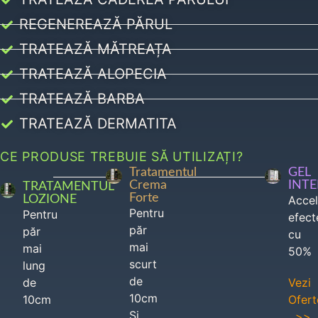
REGENEREAZĂ PĂRUL
TRATEAZĂ MĂTREAȚA
TRATEAZĂ ALOPECIA
TRATEAZĂ BARBA
TRATEAZĂ DERMATITA
CE PRODUSE TREBUIE SĂ UTILIZAȚI?
Tratamentul
GEL
Crema
INT
TRATAMENTUL
Forte
LOZIONE
Acce
Pentru
Pentru
efect
păr
păr
cu
mai
mai
50%
scurt
lung
de
de
Vezi
10cm
10cm
Ofert
Si
>>