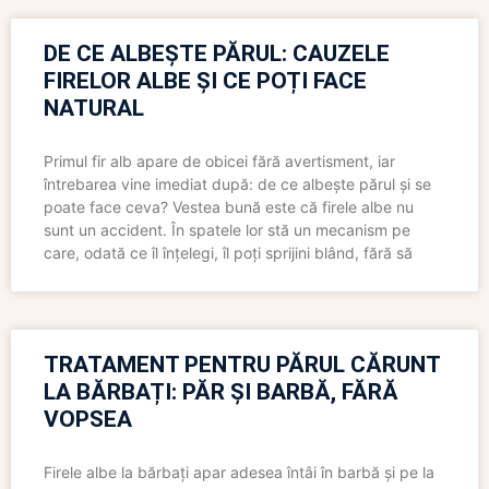
DE CE ALBEȘTE PĂRUL: CAUZELE
FIRELOR ALBE ȘI CE POȚI FACE
NATURAL
Primul fir alb apare de obicei fără avertisment, iar
întrebarea vine imediat după: de ce albește părul și se
poate face ceva? Vestea bună este că firele albe nu
sunt un accident. În spatele lor stă un mecanism pe
care, odată ce îl înțelegi, îl poți sprijini blând, fără să
TRATAMENT PENTRU PĂRUL CĂRUNT
LA BĂRBAȚI: PĂR ȘI BARBĂ, FĂRĂ
VOPSEA
Firele albe la bărbați apar adesea întâi în barbă și pe la