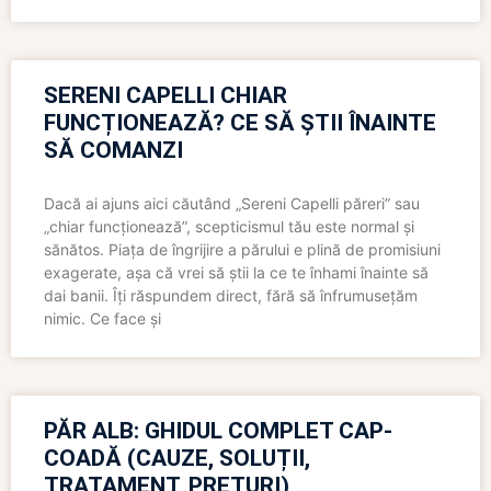
SERENI CAPELLI CHIAR
FUNCȚIONEAZĂ? CE SĂ ȘTII ÎNAINTE
SĂ COMANZI
Dacă ai ajuns aici căutând „Sereni Capelli păreri” sau
„chiar funcționează”, scepticismul tău este normal și
sănătos. Piața de îngrijire a părului e plină de promisiuni
exagerate, așa că vrei să știi la ce te înhami înainte să
dai banii. Îți răspundem direct, fără să înfrumusețăm
nimic. Ce face și
PĂR ALB: GHIDUL COMPLET CAP-
COADĂ (CAUZE, SOLUȚII,
TRATAMENT, PREȚURI)