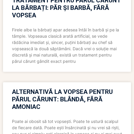
TRATAMENT PENTRU PĂRUL CĂRUNT
LA BĂRBAȚI: PĂR ȘI BARBĂ, FĂRĂ
VOPSEA
Firele albe la bărbați apar adesea întâi în barbă și pe la
tâmple. Vopseaua clasică arată artificial, se vede
rădăcina imediat și, sincer, puțini bărbați au chef să
vopsească la două săptămâni. Dacă vrei o soluție mai
discretă și mai naturală, există un tratament pentru
părul cărunt gândit exact pentru
ALTERNATIVĂ LA VOPSEA PENTRU
PĂRUL CĂRUNT: BLÂNDĂ, FĂRĂ
AMONIAC
Poate ai obosit să tot vopsești. Poate te ustură scalpul
de fiecare dată. Poate ești însărcinată și nu vrei să riști,
sau pur și simplu ești alergică la vopsea și nu ai mai avut