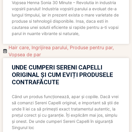
Vopsea Henna Sonia 30 Minute – Revolutia in industria
vopsirii parului! Industria vopsirii parului a evoluat de-a
lungul timpului, iar in prezent exista o mare varietate de
produse si tehnologii disponibile. Insa, daca esti in
cautarea unei solutii eficiente si rapide pentru a-ti vopsi
parul in nuante vibrante si naturale,
Hair care
,
Ingrijirea parului
,
Produse pentru par
,
Vopsea de par
UNDE CUMPERI SERENI CAPELLI
ORIGINAL ȘI CUM EVIȚI PRODUSELE
CONTRAFĂCUTE
Când un produs funcționează, apar și copiile. Dacă vrei
să comanzi Sereni Capelli original, e important să știi de
unde îl iei ca să primești exact tratamentul autentic, la
prețul corect și cu garanție. Îți explicăm mai jos, simplu
și onest. De unde cumperi Sereni Capelli în siguranță
Singurul loc