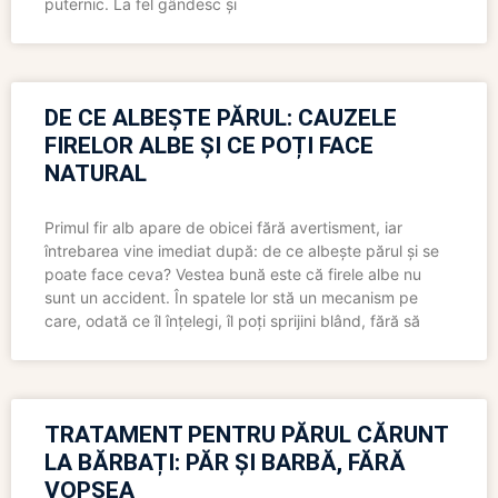
puternic. La fel gândesc și
DE CE ALBEȘTE PĂRUL: CAUZELE
FIRELOR ALBE ȘI CE POȚI FACE
NATURAL
Primul fir alb apare de obicei fără avertisment, iar
întrebarea vine imediat după: de ce albește părul și se
poate face ceva? Vestea bună este că firele albe nu
sunt un accident. În spatele lor stă un mecanism pe
care, odată ce îl înțelegi, îl poți sprijini blând, fără să
TRATAMENT PENTRU PĂRUL CĂRUNT
LA BĂRBAȚI: PĂR ȘI BARBĂ, FĂRĂ
VOPSEA