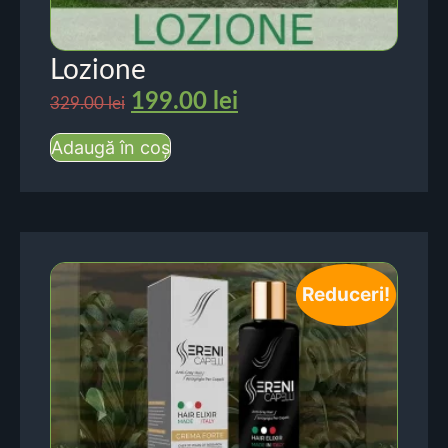
Lozione
199.00
lei
329.00
lei
Adaugă în coș
Reduceri!