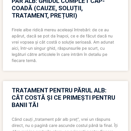
PĂR ALB: GHIDUL COMPLET CAP-
COADĂ (CAUZE, SOLUȚII,
TRATAMENT, PREȚURI)
Firele albe ridică mereu aceleași întrebări: de ce au
apărut, dacă se pot da înapoi, ce e de făcut dacă nu
vrei vopsea și cât costă o soluție serioasă. Am adunat
aici, într-un singur ghid, răspunsurile pe scurt, cu
legături către articolele în care intrăm în detaliu pe
fiecare temă.
TRATAMENT PENTRU PĂRUL ALB:
CÂT COSTĂ ȘI CE PRIMEȘTI PENTRU
BANII TĂI
Când cauți „tratament păr alb preț”, vrei un răspuns
direct, nu o pagină care ascunde costul până la final. Îți