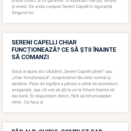
prețul corect și cu garanție. Îți explicăm mai jos, simplu
și onest. De unde cumperi Sereni Capelli în siguranță
Singurul loc
SERENI CAPELLI CHIAR
FUNCȚIONEAZĂ? CE SĂ ȘTII ÎNAINTE
SĂ COMANZI
Dacă ai ajuns aici căutând „Sereni Capelli păreri” sau
„chiar funcționează”, scepticismul tău este normal și
sănătos. Piața de îngrijire a părului e plină de promisiuni
exagerate, așa că vrei să știi la ce te înhami înainte să
dai banii. Îți răspundem direct, fără să înfrumusețăm
nimic. Ce face și