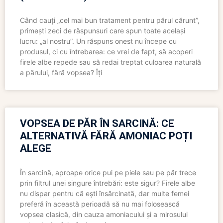
Când cauți „cel mai bun tratament pentru părul cărunt”,
primești zeci de răspunsuri care spun toate același
lucru: „al nostru”. Un răspuns onest nu începe cu
produsul, ci cu întrebarea: ce vrei de fapt, să acoperi
firele albe repede sau să redai treptat culoarea naturală
a părului, fără vopsea? Îți
VOPSEA DE PĂR ÎN SARCINĂ: CE
ALTERNATIVĂ FĂRĂ AMONIAC POȚI
ALEGE
În sarcină, aproape orice pui pe piele sau pe păr trece
prin filtrul unei singure întrebări: este sigur? Firele albe
nu dispar pentru că ești însărcinată, dar multe femei
preferă în această perioadă să nu mai folosească
vopsea clasică, din cauza amoniacului și a mirosului