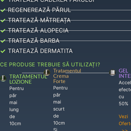
REGENEREAZĂ PĂRUL
TRATEAZĂ MĂTREAȚA
TRATEAZĂ ALOPECIA
TRATEAZĂ BARBA
TRATEAZĂ DERMATITA
CE PRODUSE TREBUIE SĂ UTILIZAȚI?
Tratamentul
GEL
Crema
INT
TRATAMENTUL
Forte
LOZIONE
Acce
Pentru
Pentru
efect
păr
păr
cu
mai
mai
50%
scurt
lung
de
de
Vezi
10cm
10cm
Ofert
Si
>>