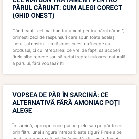
CEL MAI BUN TRATAMENT PENTRU
PĂRUL CĂRUNT: CUM ALEGI CORECT
(GHID ONEST)
Când cauți „cel mai bun tratament pentru părul cărunt”,
primești zeci de răspunsuri care spun toate același
lucru: „al nostru”. Un răspuns onest nu începe cu
produsul, ci cu întrebarea: ce vrei de fapt, să acoperi
firele albe repede sau să redai treptat culoarea naturală
a părului, fără vopsea? Îți
VOPSEA DE PĂR ÎN SARCINĂ: CE
ALTERNATIVĂ FĂRĂ AMONIAC POȚI
ALEGE
În sarcină, aproape orice pui pe piele sau pe păr trece
prin filtrul unei singure întrebări: este sigur? Firele albe
nu dispar pentru că ești însărcinată, dar multe femei