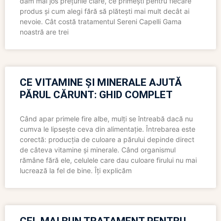
dăm mai jos prețurile clare, ce primești pentru fiecare
produs și cum alegi fără să plătești mai mult decât ai
nevoie. Cât costă tratamentul Sereni Capelli Gama
noastră are trei
CE VITAMINE ȘI MINERALE AJUTĂ
PĂRUL CĂRUNT: GHID COMPLET
Când apar primele fire albe, mulți se întreabă dacă nu
cumva le lipsește ceva din alimentație. Întrebarea este
corectă: producția de culoare a părului depinde direct
de câteva vitamine și minerale. Când organismul
rămâne fără ele, celulele care dau culoare firului nu mai
lucrează la fel de bine. Îți explicăm