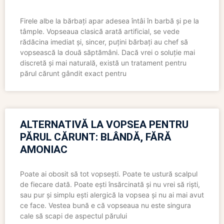
Firele albe la bărbați apar adesea întâi în barbă și pe la
tâmple. Vopseaua clasică arată artificial, se vede
rădăcina imediat și, sincer, puțini bărbați au chef să
vopsească la două săptămâni. Dacă vrei o soluție mai
discretă și mai naturală, există un tratament pentru
părul cărunt gândit exact pentru
ALTERNATIVĂ LA VOPSEA PENTRU
PĂRUL CĂRUNT: BLÂNDĂ, FĂRĂ
AMONIAC
Poate ai obosit să tot vopsești. Poate te ustură scalpul
de fiecare dată. Poate ești însărcinată și nu vrei să riști,
sau pur și simplu ești alergică la vopsea și nu ai mai avut
ce face. Vestea bună e că vopseaua nu este singura
cale să scapi de aspectul părului