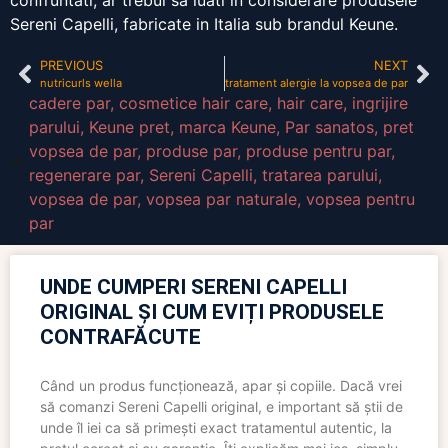
confruntati, ar trebui sa luati in considerare produsele
Sereni Capelli, fabricate in Italia sub brandul Keune.
PREVIOUS
NEXT
nutricurls wella
tratament alergie la vopsea de par
cadere par
,
cosmetice hair care
,
hair care
,
ingrijire
parului
,
Keune pret
,
marca Keune
,
Par sanatos
,
pret
vopsea de par
,
produse par
,
produse pentru par
,
regenerare par
,
Sereni Capelli
,
tratarea parului
,
vopsea de par
,
vopsea par naturale
,
vopsea pentru
par
UNDE CUMPERI SERENI CAPELLI
ORIGINAL ȘI CUM EVIȚI PRODUSELE
CONTRAFĂCUTE
Când un produs funcționează, apar și copiile. Dacă vrei
să comanzi Sereni Capelli original, e important să știi de
unde îl iei ca să primești exact tratamentul autentic, la