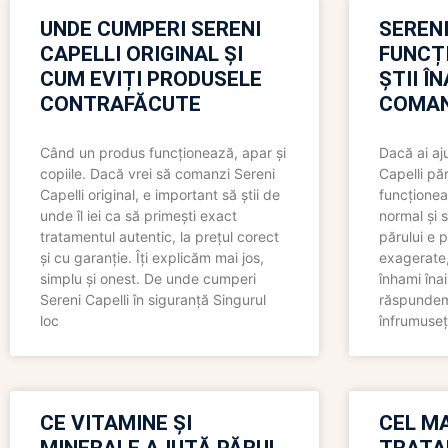
UNDE CUMPERI SERENI
SERENI
CAPELLI ORIGINAL ȘI
FUNCȚ
CUM EVIȚI PRODUSELE
ȘTII Î
CONTRAFĂCUTE
COMAN
Când un produs funcționează, apar și
Dacă ai aj
copiile. Dacă vrei să comanzi Sereni
Capelli păr
Capelli original, e important să știi de
funcționea
unde îl iei ca să primești exact
normal și s
tratamentul autentic, la prețul corect
părului e p
și cu garanție. Îți explicăm mai jos,
exagerate, 
simplu și onest. De unde cumperi
înhami înai
Sereni Capelli în siguranță Singurul
răspundem 
loc
înfrumuseț
CE VITAMINE ȘI
CEL MA