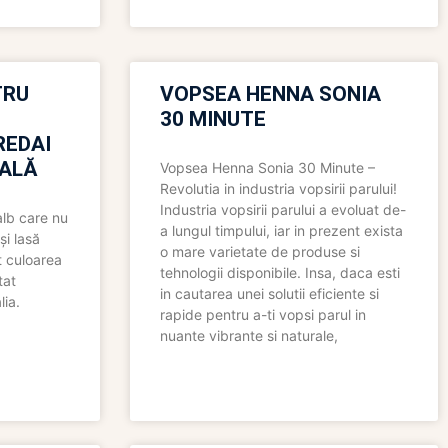
TRU
VOPSEA HENNA SONIA
30 MINUTE
REDAI
ALĂ
Vopsea Henna Sonia 30 Minute –
Revolutia in industria vopsirii parului!
Industria vopsirii parului a evoluat de-
alb care nu
a lungul timpului, iar in prezent exista
și lasă
o mare varietate de produse si
t culoarea
tehnologii disponibile. Insa, daca esti
tat
in cautarea unei solutii eficiente si
lia.
rapide pentru a-ti vopsi parul in
nuante vibrante si naturale,