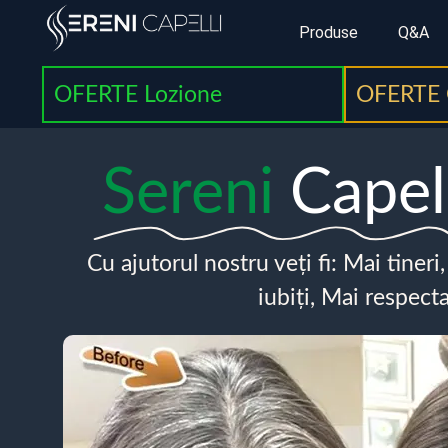
Produse
Q&A
OFERTE Lozione
OFERTE 
Sereni
Capel
Cu ajutorul nostru veți fi: Mai tineri
iubiți, Mai respecta