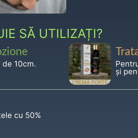
E SĂ UTILIZAȚI?
ozione
Trat
g de 10cm.
Pentr
și pen
ctele cu 50%