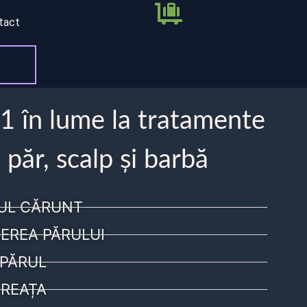
tact
 1 în lume la tratamente
 păr, scalp și barbă
UL CĂRUNT
EREA PĂRULUI
PĂRUL
REAȚA