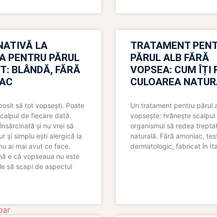
NATIVĂ LA
TRATAMENT PEN
A PENTRU PĂRUL
PĂRUL ALB FĂRĂ
T: BLÂNDĂ, FĂRĂ
VOPSEA: CUM ÎȚI 
AC
CULOAREA NATUR
bosit să tot vopsești. Poate
Un tratament pentru părul 
scalpul de fiecare dată.
vopsește: hrănește scalpul 
însărcinată și nu vrei să
organismul să redea trepta
pur și simplu ești alergică la
naturală. Fără amoniac, tes
nu ai mai avut ce face.
dermatologic, fabricat în Ita
nă e că vopseaua nu este
le să scapi de aspectul
par