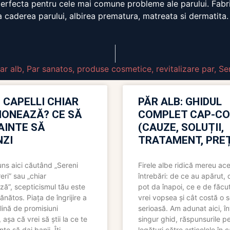
 perfecta pentru cele mai comune probleme ale parului. Fabric
 caderea parului, albirea prematura, matreata si dermatita.
ar alb
,
Par sanatos
,
produse cosmetice
,
revitalizare par
,
Se
 CAPELLI CHIAR
PĂR ALB: GHIDUL
IONEAZĂ? CE SĂ
COMPLET CAP-C
NAINTE SĂ
(CAUZE, SOLUȚII,
ZI
TRATAMENT, PREȚ
uns aici căutând „Sereni
Firele albe ridică mereu ace
eri” sau „chiar
întrebări: de ce au apărut,
ză”, scepticismul tău este
pot da înapoi, ce e de făcu
ănătos. Piața de îngrijire a
vrei vopsea și cât costă o s
lină de promisiuni
serioasă. Am adunat aici, în
așa că vrei să știi la ce te
singur ghid, răspunsurile pe
nte să dai banii. Îți
legături către articolele în 