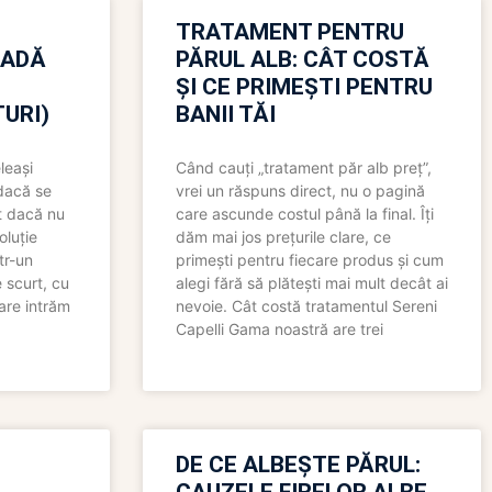
TRATAMENT PENTRU
OADĂ
PĂRUL ALB: CÂT COSTĂ
ȘI CE PRIMEȘTI PENTRU
URI)
BANII TĂI
leași
Când cauți „tratament păr alb preț”,
 dacă se
vrei un răspuns direct, nu o pagină
t dacă nu
care ascunde costul până la final. Îți
oluție
dăm mai jos prețurile clare, ce
tr-un
primești pentru fiecare produs și cum
 scurt, cu
alegi fără să plătești mai mult decât ai
care intrăm
nevoie. Cât costă tratamentul Sereni
Capelli Gama noastră are trei
N
DE CE ALBEȘTE PĂRUL: