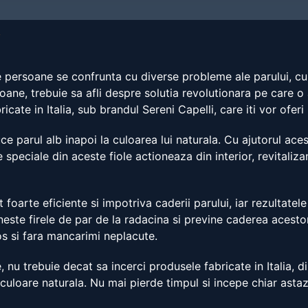
y
te persoane se confrunta cu diverse probleme ale parului, cu
ane, trebuie sa afli despre solutia revolutionara pe care o 
icate in Italia, sub brandul Sereni Capelli, care iti vor oferi
e parul alb inapoi la culoarea lui naturala. Cu ajutorul aces
speciale din aceste fiole actioneaza din interior, revitaliza
 foarte eficiente si impotriva caderii parului, iar rezultatele
raneste firele de par de la radacina si previne caderea acest
os si fara mancarimi neplacute.
 nu trebuie decat sa incerci produsele fabricate in Italia, di
 culoare naturala. Nu mai pierde timpul si incepe chiar astazi