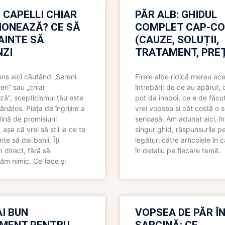
 CAPELLI CHIAR
PĂR ALB: GHIDUL
IONEAZĂ? CE SĂ
COMPLET CAP-C
NAINTE SĂ
(CAUZE, SOLUȚII,
ZI
TRATAMENT, PREȚ
uns aici căutând „Sereni
Firele albe ridică mereu ace
eri” sau „chiar
întrebări: de ce au apărut,
ză”, scepticismul tău este
pot da înapoi, ce e de făcu
ănătos. Piața de îngrijire a
vrei vopsea și cât costă o s
lină de promisiuni
serioasă. Am adunat aici, în
așa că vrei să știi la ce te
singur ghid, răspunsurile pe
nte să dai banii. Îți
legături către articolele în 
direct, fără să
în detaliu pe fiecare temă.
ăm nimic. Ce face și
I BUN
VOPSEA DE PĂR Î