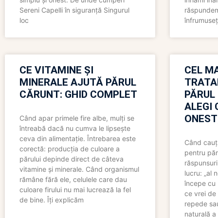
Sereni Capelli în siguranță Singurul
răspundem 
loc
înfrumuseț
CE VITAMINE ȘI
CEL MA
MINERALE AJUTĂ PĂRUL
TRATA
CĂRUNT: GHID COMPLET
PĂRUL
ALEGI 
ONEST
Când apar primele fire albe, mulți se
întreabă dacă nu cumva le lipsește
ceva din alimentație. Întrebarea este
Când cauți
corectă: producția de culoare a
pentru păr
părului depinde direct de câteva
răspunsuri
vitamine și minerale. Când organismul
lucru: „al
rămâne fără ele, celulele care dau
începe cu 
culoare firului nu mai lucrează la fel
ce vrei de 
de bine. Îți explicăm
repede sau
naturală a 