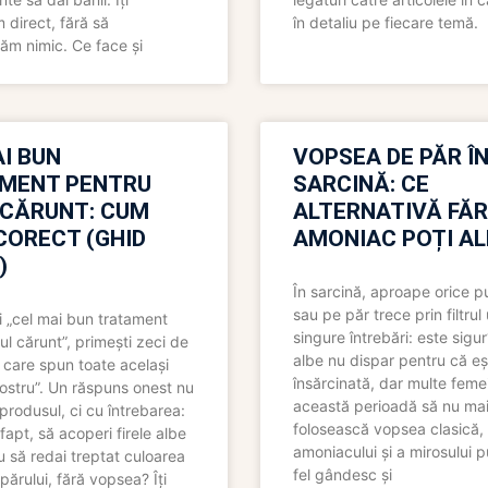
direct, fără să
în detaliu pe fiecare temă.
ăm nimic. Ce face și
I BUN
VOPSEA DE PĂR Î
MENT PENTRU
SARCINĂ: CE
 CĂRUNT: CUM
ALTERNATIVĂ FĂ
CORECT (GHID
AMONIAC POȚI A
)
În sarcină, aproape orice pu
sau pe păr trece prin filtrul
 „cel mai bun tratament
singure întrebări: este sigur
ul cărunt”, primești zeci de
albe nu dispar pentru că eș
 care spun toate același
însărcinată, dar multe femei
 nostru”. Un răspuns onest nu
această perioadă să nu ma
produsul, ci cu întrebarea:
folosească vopsea clasică,
fapt, să acoperi firele albe
amoniacului și a mirosului p
 să redai treptat culoarea
fel gândesc și
părului, fără vopsea? Îți