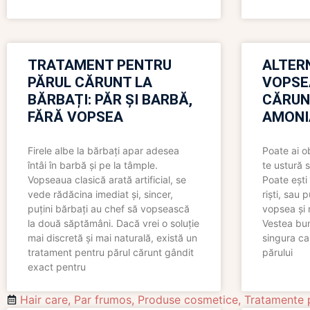
TRATAMENT PENTRU
ALTER
PĂRUL CĂRUNT LA
VOPSE
BĂRBAȚI: PĂR ȘI BARBĂ,
CĂRUN
FĂRĂ VOPSEA
AMONI
Firele albe la bărbați apar adesea
Poate ai o
întâi în barbă și pe la tâmple.
te ustură 
Vopseaua clasică arată artificial, se
Poate ești 
vede rădăcina imediat și, sincer,
riști, sau 
puțini bărbați au chef să vopsească
vopsea și 
la două săptămâni. Dacă vrei o soluție
Vestea bu
mai discretă și mai naturală, există un
singura ca
tratament pentru părul cărunt gândit
părului
exact pentru
Hair care
,
Par frumos
,
Produse cosmetice
,
Tratamente 