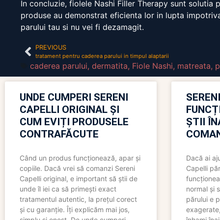
In concluzie, fiolele Nashi Filler Therapy sunt solutia
produse au demonstrat eficienta lor in lupta impotriva
parului tau si nu vei fi dezamagit.
PREVIOUS
tratament pentru caderea parului in timpul alaptarii
caderea parului
,
dermatita
,
Fiole Nashi
,
matreata
,
p
UNDE CUMPERI SERENI
SERENI
CAPELLI ORIGINAL ȘI
FUNCȚ
CUM EVIȚI PRODUSELE
ȘTII Î
CONTRAFĂCUTE
COMAN
Când un produs funcționează, apar și
Dacă ai aj
copiile. Dacă vrei să comanzi Sereni
Capelli păr
Capelli original, e important să știi de
funcționea
unde îl iei ca să primești exact
normal și s
tratamentul autentic, la prețul corect
părului e p
și cu garanție. Îți explicăm mai jos,
exagerate, 
simplu și onest. De unde cumperi
înhami înai