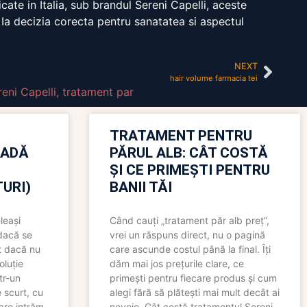
ate in Italia, sub brandul Sereni Capelli, aceste
 Ia decizia corecta pentru sanatatea si aspectul
NEXT
hair volume farmacia tei
reni Capelli
,
tratament par
TRATAMENT PENTRU
OADĂ
PĂRUL ALB: CÂT COSTĂ
ȘI CE PRIMEȘTI PENTRU
URI)
BANII TĂI
leași
Când cauți „tratament păr alb preț”,
 dacă se
vrei un răspuns direct, nu o pagină
t dacă nu
care ascunde costul până la final. Îți
oluție
dăm mai jos prețurile clare, ce
tr-un
primești pentru fiecare produs și cum
 scurt, cu
alegi fără să plătești mai mult decât ai
care intrăm
nevoie. Cât costă tratamentul Sereni