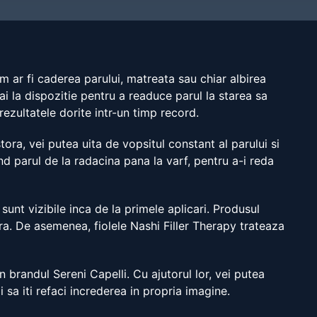
m ar fi caderea parului, matreata sau chiar albirea
ai la dispozitie pentru a readuce parul la starea sa
 rezultatele dorite intr-un timp record.
tora, vei putea uita de vopsitul constant al parului si
nd parul de la radacina pana la varf, pentru a-i reda
 sunt vizibile inca de la primele aplicari. Produsul
ora. De asemenea, fiolele Nashi Filler Therapy trateaza
n brandul Sereni Capelli. Cu ajutorul lor, vei putea
 sa iti refaci increderea in propria imagine.