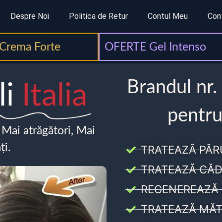
Despre Noi
Politica de Retur
Contul Meu
Con
Crema Forte
OFERTE Gel Intenso
Brandul nr.
li
Italia
pentru
, Mai atrăgători, Mai
ți.
TRATEAZĂ PĂR
TRATEAZĂ CĂD
REGENEREAZĂ 
TRATEAZĂ MĂT