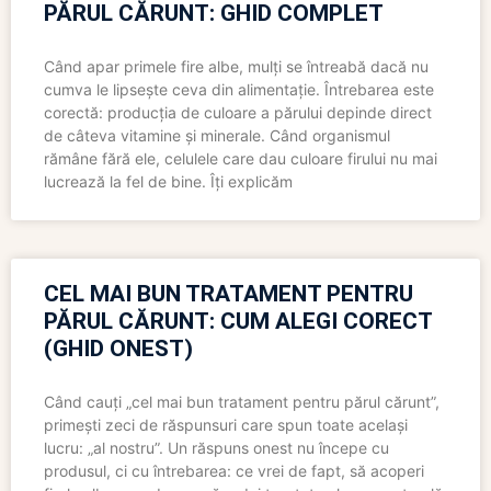
PĂRUL CĂRUNT: GHID COMPLET
Când apar primele fire albe, mulți se întreabă dacă nu
cumva le lipsește ceva din alimentație. Întrebarea este
corectă: producția de culoare a părului depinde direct
de câteva vitamine și minerale. Când organismul
rămâne fără ele, celulele care dau culoare firului nu mai
lucrează la fel de bine. Îți explicăm
CEL MAI BUN TRATAMENT PENTRU
PĂRUL CĂRUNT: CUM ALEGI CORECT
(GHID ONEST)
Când cauți „cel mai bun tratament pentru părul cărunt”,
primești zeci de răspunsuri care spun toate același
lucru: „al nostru”. Un răspuns onest nu începe cu
produsul, ci cu întrebarea: ce vrei de fapt, să acoperi