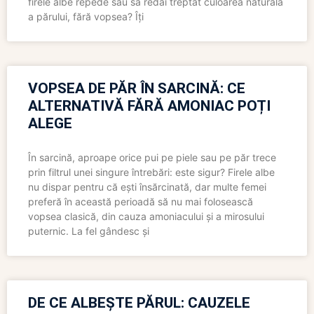
firele albe repede sau să redai treptat culoarea naturală
a părului, fără vopsea? Îți
VOPSEA DE PĂR ÎN SARCINĂ: CE
ALTERNATIVĂ FĂRĂ AMONIAC POȚI
ALEGE
În sarcină, aproape orice pui pe piele sau pe păr trece
prin filtrul unei singure întrebări: este sigur? Firele albe
nu dispar pentru că ești însărcinată, dar multe femei
preferă în această perioadă să nu mai folosească
vopsea clasică, din cauza amoniacului și a mirosului
puternic. La fel gândesc și
DE CE ALBEȘTE PĂRUL: CAUZELE