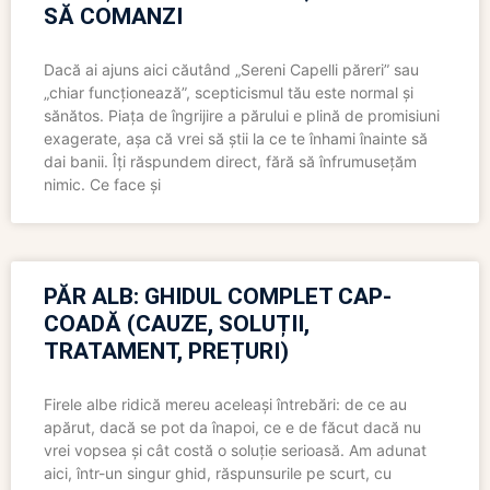
SĂ COMANZI
Dacă ai ajuns aici căutând „Sereni Capelli păreri” sau
„chiar funcționează”, scepticismul tău este normal și
sănătos. Piața de îngrijire a părului e plină de promisiuni
exagerate, așa că vrei să știi la ce te înhami înainte să
dai banii. Îți răspundem direct, fără să înfrumusețăm
nimic. Ce face și
PĂR ALB: GHIDUL COMPLET CAP-
COADĂ (CAUZE, SOLUȚII,
TRATAMENT, PREȚURI)
Firele albe ridică mereu aceleași întrebări: de ce au
apărut, dacă se pot da înapoi, ce e de făcut dacă nu
vrei vopsea și cât costă o soluție serioasă. Am adunat
aici, într-un singur ghid, răspunsurile pe scurt, cu