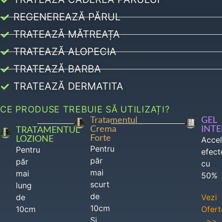
REGENEREAZĂ PĂRUL
TRATEAZĂ MĂTREAȚA
TRATEAZĂ ALOPECIA
TRATEAZĂ BARBA
TRATEAZĂ DERMATITA
CE PRODUSE TREBUIE SĂ UTILIZAȚI?
Tratamentul
GEL
Crema
INT
TRATAMENTUL
Forte
LOZIONE
Acce
Pentru
Pentru
efect
păr
păr
cu
mai
mai
50%
scurt
lung
de
de
Vezi
10cm
10cm
Ofert
Si
>>