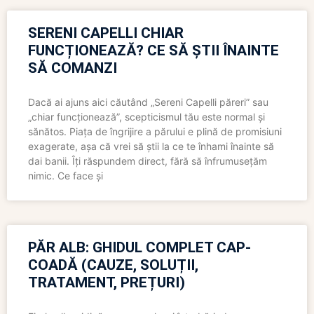
SERENI CAPELLI CHIAR
FUNCȚIONEAZĂ? CE SĂ ȘTII ÎNAINTE
SĂ COMANZI
Dacă ai ajuns aici căutând „Sereni Capelli păreri” sau
„chiar funcționează”, scepticismul tău este normal și
sănătos. Piața de îngrijire a părului e plină de promisiuni
exagerate, așa că vrei să știi la ce te înhami înainte să
dai banii. Îți răspundem direct, fără să înfrumusețăm
nimic. Ce face și
PĂR ALB: GHIDUL COMPLET CAP-
COADĂ (CAUZE, SOLUȚII,
TRATAMENT, PREȚURI)