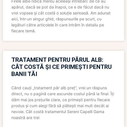
Firele albe ridică mereu aceleași întrebări: de ce au
apărut, dacă se pot da înapoi, ce e de făcut dacă nu
vrei vopsea și cât costă o soluție serioasă. Am adunat
aici, într-un singur ghid, răspunsurile pe scurt, cu
legături către articolele în care intrăm în detaliu pe
fiecare temă.
TRATAMENT PENTRU PĂRUL ALB:
CÂT COSTĂ ȘI CE PRIMEȘTI PENTRU
BANII TĂI
Când cauți „tratament păr alb preț”, vrei un răspuns
direct, nu o pagină care ascunde costul până la final. Îți
dăm mai jos prețurile clare, ce primești pentru fiecare
produs și cum alegi fără să plătești mai mult decât ai
nevoie. Cât costă tratamentul Sereni Capelli Gama
noastră are trei