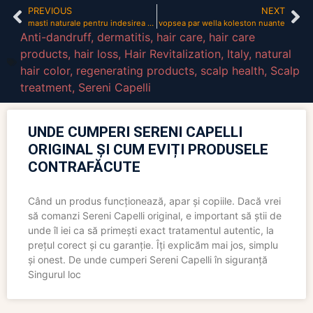
PREVIOUS
NEXT
masti naturale pentru indesirea parului
vopsea par wella koleston nuante
Anti-dandruff
,
dermatitis
,
hair care
,
hair care
products
,
hair loss
,
Hair Revitalization
,
Italy
,
natural
hair color
,
regenerating products
,
scalp health
,
Scalp
treatment
,
Sereni Capelli
UNDE CUMPERI SERENI CAPELLI
ORIGINAL ȘI CUM EVIȚI PRODUSELE
CONTRAFĂCUTE
Când un produs funcționează, apar și copiile. Dacă vrei
să comanzi Sereni Capelli original, e important să știi de
unde îl iei ca să primești exact tratamentul autentic, la
prețul corect și cu garanție. Îți explicăm mai jos, simplu
și onest. De unde cumperi Sereni Capelli în siguranță
Singurul loc