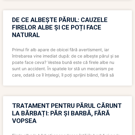
DE CE ALBEȘTE PĂRUL: CAUZELE
FIRELOR ALBE ȘI CE POȚI FACE
NATURAL
Primul fir alb apare de obicei fără avertisment, iar
întrebarea vine imediat după: de ce albește părul și se
poate face ceva? Vestea bună este că firele albe nu
sunt un accident. În spatele lor stă un mecanism pe
care, odată ce îl înțelegi, îl poți sprijini blând, fără să
TRATAMENT PENTRU PĂRUL CĂRUNT
LA BĂRBAȚI: PĂR ȘI BARBĂ, FĂRĂ
VOPSEA