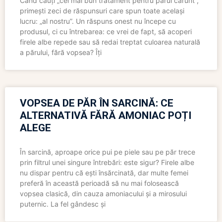
Când cauți „cel mai bun tratament pentru părul cărunt”,
primești zeci de răspunsuri care spun toate același
lucru: „al nostru”. Un răspuns onest nu începe cu
produsul, ci cu întrebarea: ce vrei de fapt, să acoperi
firele albe repede sau să redai treptat culoarea naturală
a părului, fără vopsea? Îți
VOPSEA DE PĂR ÎN SARCINĂ: CE
ALTERNATIVĂ FĂRĂ AMONIAC POȚI
ALEGE
În sarcină, aproape orice pui pe piele sau pe păr trece
prin filtrul unei singure întrebări: este sigur? Firele albe
nu dispar pentru că ești însărcinată, dar multe femei
preferă în această perioadă să nu mai folosească
vopsea clasică, din cauza amoniacului și a mirosului
puternic. La fel gândesc și