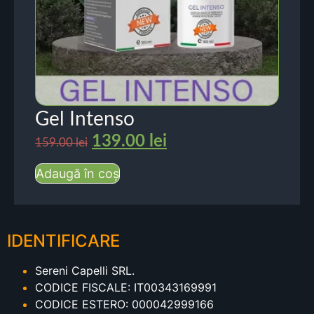
Gel Intenso
139.00
lei
159.00
lei
Adaugă în coș
IDENTIFICARE
Sereni Capelli SRL.
CODICE FISCALE: IT00343169991
CODICE ESTERO: 000042999166