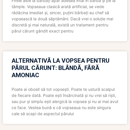
Firele albe la bărbați apar adesea întâi în barbă și pe la
tâmple. Vopseaua clasică arată artificial, se vede
rădăcina imediat și, sincer, puțini bărbați au chef să
vopsească la două săptămâni. Dacă vrei o soluție mai
discretă și mai naturală, există un tratament pentru
părul cărunt gândit exact pentru
ALTERNATIVĂ LA VOPSEA PENTRU
PĂRUL CĂRUNT: BLÂNDĂ, FĂRĂ
AMONIAC
Poate ai obosit să tot vopsești. Poate te ustură scalpul
de fiecare dată. Poate ești însărcinată și nu vrei să riști,
sau pur și simplu ești alergică la vopsea și nu ai mai avut
ce face. Vestea bună e că vopseaua nu este singura
cale să scapi de aspectul părului