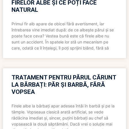
FIRELOR ALBE ȘI CE POȚI FACE
NATURAL
Primul fir alb apare de obicei fără avertisment, iar
întrebarea vine imediat după: de ce albește părul și se
poate face ceva? Vestea bună este că firele albe nu
sunt un accident. În spatele lor stă un mecanism pe
care, odată ce îl înțelegi, îl poți sprijini blând, fără să
TRATAMENT PENTRU PĂRUL CĂRUNT
LA BĂRBAȚI: PĂR ȘI BARBĂ, FĂRĂ
VOPSEA
Firele albe la bărbați apar adesea întâi în barbă și pe la
tâmple. Vopseaua clasică arată artificial, se vede
rădăcina imediat și, sincer, puțini bărbați au chef să
vopsească la două săptămâni. Dacă vrei o soluție mai