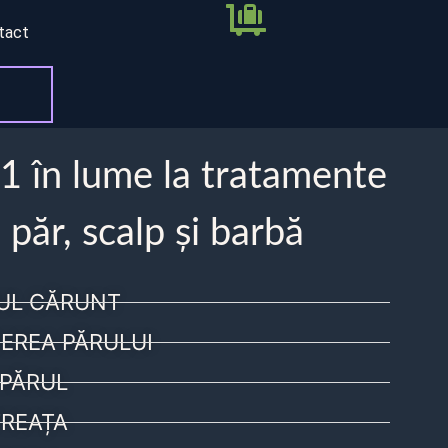
tact
 1 în lume la tratamente
 păr, scalp și barbă
UL CĂRUNT
EREA PĂRULUI
PĂRUL
REAȚA