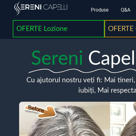
Produse
Q&A
OFERTE Lozione
OFERTE 
Sereni
Capel
Cu ajutorul nostru veți fi: Mai tineri
iubiți, Mai respecta