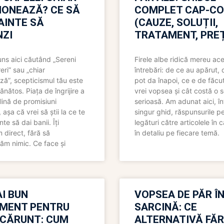
IONEAZĂ? CE SĂ
COMPLET CAP-C
NAINTE SĂ
(CAUZE, SOLUȚII,
ZI
TRATAMENT, PREȚ
uns aici căutând „Sereni
Firele albe ridică mereu ace
eri” sau „chiar
întrebări: de ce au apărut,
ză”, scepticismul tău este
pot da înapoi, ce e de făcu
ănătos. Piața de îngrijire a
vrei vopsea și cât costă o s
lină de promisiuni
serioasă. Am adunat aici, în
așa că vrei să știi la ce te
singur ghid, răspunsurile pe
nte să dai banii. Îți
legături către articolele în 
direct, fără să
în detaliu pe fiecare temă.
ăm nimic. Ce face și
I BUN
VOPSEA DE PĂR Î
MENT PENTRU
SARCINĂ: CE
 CĂRUNT: CUM
ALTERNATIVĂ FĂ