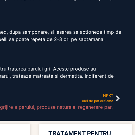
umed, dupa samponare, si lasarea sa actioneze timp de
apelli se poate repeta de 2-3 ori pe saptamana.
ntru tratarea parului gri. Aceste produse au
arul, trateaza matreata si dermatita. Indiferent de
NEXT
ulei de par oriflame
rijire a parului
,
produse naturale
,
regenerare par
,
TRATAMENT PENTRU