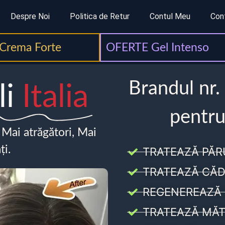
Despre Noi
Politica de Retur
Contul Meu
Con
Crema Forte
OFERTE Gel Intenso
Brandul nr.
li
Italia
pentru
, Mai atrăgători, Mai
ți.
TRATEAZĂ PĂR
TRATEAZĂ CĂD
REGENEREAZĂ 
TRATEAZĂ MĂT