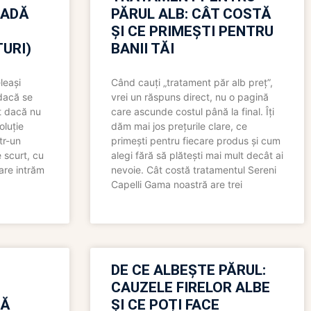
OADĂ
PĂRUL ALB: CÂT COSTĂ
ȘI CE PRIMEȘTI PENTRU
URI)
BANII TĂI
leași
Când cauți „tratament păr alb preț”,
 dacă se
vrei un răspuns direct, nu o pagină
t dacă nu
care ascunde costul până la final. Îți
oluție
dăm mai jos prețurile clare, ce
tr-un
primești pentru fiecare produs și cum
 scurt, cu
alegi fără să plătești mai mult decât ai
care intrăm
nevoie. Cât costă tratamentul Sereni
Capelli Gama noastră are trei
N
DE CE ALBEȘTE PĂRUL:
CAUZELE FIRELOR ALBE
RĂ
ȘI CE POȚI FACE