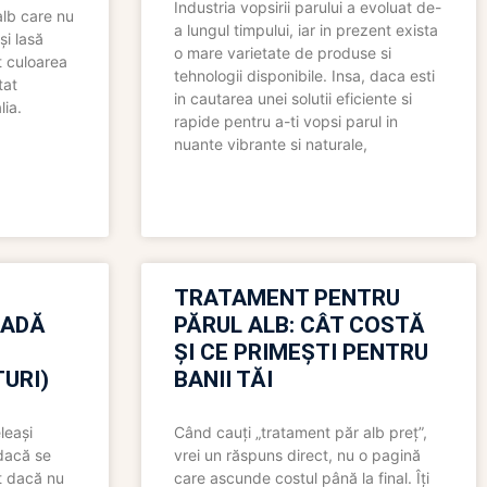
Industria vopsirii parului a evoluat de-
alb care nu
a lungul timpului, iar in prezent exista
și lasă
o mare varietate de produse si
t culoarea
tehnologii disponibile. Insa, daca esti
tat
in cautarea unei solutii eficiente si
lia.
rapide pentru a-ti vopsi parul in
nuante vibrante si naturale,
TRATAMENT PENTRU
OADĂ
PĂRUL ALB: CÂT COSTĂ
ȘI CE PRIMEȘTI PENTRU
URI)
BANII TĂI
leași
Când cauți „tratament păr alb preț”,
 dacă se
vrei un răspuns direct, nu o pagină
t dacă nu
care ascunde costul până la final. Îți