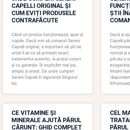
CAPELLI ORIGINAL ȘI
FUNCȚ
CUM EVIȚI PRODUSELE
ȘTII Î
CONTRAFĂCUTE
COMAN
Când un produs funcționează, apar și
Dacă ai aj
copiile. Dacă vrei să comanzi Sereni
Capelli păr
Capelli original, e important să știi de
funcționea
unde îl iei ca să primești exact
normal și s
tratamentul autentic, la prețul corect
părului e p
și cu garanție. Îți explicăm mai jos,
exagerate, 
simplu și onest. De unde cumperi
înhami înai
Sereni Capelli în siguranță Singurul
răspundem 
loc
înfrumuseț
CE VITAMINE ȘI
CEL MA
MINERALE AJUTĂ PĂRUL
TRATA
CĂRUNT: GHID COMPLET
PĂRUL