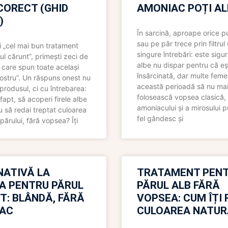
CORECT (GHID
AMONIAC POȚI A
)
În sarcină, aproape orice pu
sau pe păr trece prin filtrul
 „cel mai bun tratament
singure întrebări: este sigur
ul cărunt”, primești zeci de
albe nu dispar pentru că eș
 care spun toate același
însărcinată, dar multe femei
 nostru”. Un răspuns onest nu
această perioadă să nu ma
produsul, ci cu întrebarea:
folosească vopsea clasică,
fapt, să acoperi firele albe
amoniacului și a mirosului p
 să redai treptat culoarea
fel gândesc și
părului, fără vopsea? Îți
NATIVĂ LA
TRATAMENT PEN
A PENTRU PĂRUL
PĂRUL ALB FĂRĂ
T: BLÂNDĂ, FĂRĂ
VOPSEA: CUM ÎȚI 
AC
CULOAREA NATUR