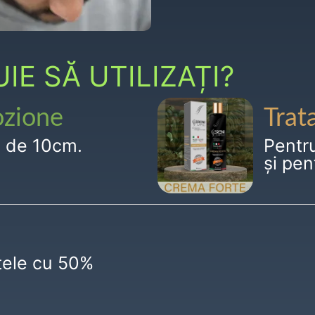
E SĂ UTILIZAȚI?
ozione
Trat
g de 10cm.
Pentr
și pen
ctele cu 50%