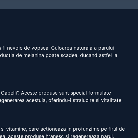
 a fi nevoie de vopsea. Culoarea naturala a parului
oductia de melanina poate scadea, ducand astfel la
i Capelli”. Aceste produse sunt special formulate
generarea acestuia, oferindu-i stralucire si vitalitate.
 si vitamine, care actioneaza in profunzime pe firul de
enea, aceste produse hranesc si regenereaza parul,