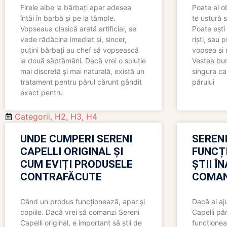
Firele albe la bărbați apar adesea
Poate ai o
întâi în barbă și pe la tâmple.
te ustură 
Vopseaua clasică arată artificial, se
Poate ești 
vede rădăcina imediat și, sincer,
riști, sau 
puțini bărbați au chef să vopsească
vopsea și 
la două săptămâni. Dacă vrei o soluție
Vestea bu
mai discretă și mai naturală, există un
singura ca
tratament pentru părul cărunt gândit
părului
exact pentru
Categorii
,
H2
,
H3
,
H4
UNDE CUMPERI SERENI
SERENI
CAPELLI ORIGINAL ȘI
FUNCȚ
CUM EVIȚI PRODUSELE
ȘTII Î
CONTRAFĂCUTE
COMAN
Când un produs funcționează, apar și
Dacă ai aj
copiile. Dacă vrei să comanzi Sereni
Capelli păr
Capelli original, e important să știi de
funcționea