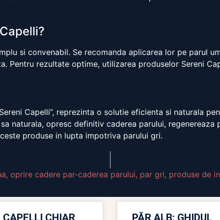
Capelli?
simplu si convenabil. Se recomanda aplicarea lor pe parul 
ta. Pentru rezultate optime, utilizarea produselor Sereni C
Sereni Capelli”, reprezinta o solutie eficienta si naturala pe
sa naturala, opresc definitiv caderea parului, regenereaza p
ceste produse in lupta impotriva parului gri.
na
,
oprire cadere par-caderea parului
,
par gri
,
produse de ing
 CAPELLI CHIAR
PĂR ALB: GHIDUL