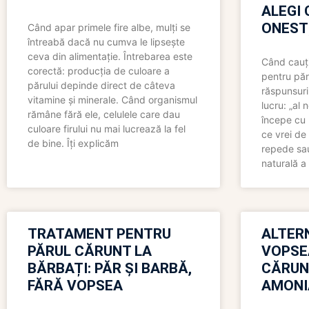
ALEGI 
ONEST
Când apar primele fire albe, mulți se
întreabă dacă nu cumva le lipsește
ceva din alimentație. Întrebarea este
Când cauți
corectă: producția de culoare a
pentru păr
părului depinde direct de câteva
răspunsuri
vitamine și minerale. Când organismul
lucru: „al
rămâne fără ele, celulele care dau
începe cu 
culoare firului nu mai lucrează la fel
ce vrei de 
de bine. Îți explicăm
repede sau
naturală a 
TRATAMENT PENTRU
ALTER
PĂRUL CĂRUNT LA
VOPSE
BĂRBAȚI: PĂR ȘI BARBĂ,
CĂRUN
FĂRĂ VOPSEA
AMONI