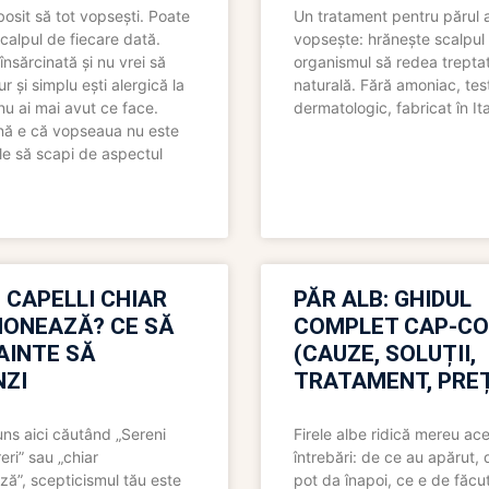
bosit să tot vopsești. Poate
Un tratament pentru părul 
scalpul de fiecare dată.
vopsește: hrănește scalpul 
însărcinată și nu vrei să
organismul să redea trepta
pur și simplu ești alergică la
naturală. Fără amoniac, tes
nu ai mai avut ce face.
dermatologic, fabricat în Ita
nă e că vopseaua nu este
le să scapi de aspectul
 CAPELLI CHIAR
PĂR ALB: GHIDUL
IONEAZĂ? CE SĂ
COMPLET CAP-C
NAINTE SĂ
(CAUZE, SOLUȚII,
ZI
TRATAMENT, PREȚ
uns aici căutând „Sereni
Firele albe ridică mereu ace
eri” sau „chiar
întrebări: de ce au apărut,
ză”, scepticismul tău este
pot da înapoi, ce e de făcu