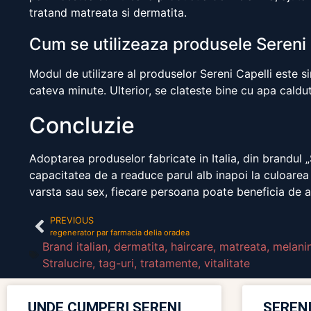
tratand matreata si dermatita.
Cum se utilizeaza produsele Sereni 
Modul de utilizare al produselor Sereni Capelli este 
cateva minute. Ulterior, se clateste bine cu apa caldu
Concluzie
Adoptarea produselor fabricate in Italia, din brandul „
capacitatea de a readuce parul alb inapoi la culoarea 
varsta sau sex, fiecare persoana poate beneficia de a
PREVIOUS
regenerator par farmacia delia oradea
Brand italian
,
dermatita
,
haircare
,
matreata
,
melani
Stralucire
,
tag-uri
,
tratamente
,
vitalitate
UNDE CUMPERI SERENI
SERENI