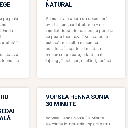
LEGE
NATURAL
i pe piele
Primul fir alb apare de obicei fără
 unei
avertisment, iar întrebarea vine
? Firele
imediat după: de ce albește părul și
ti
se poate face ceva? Vestea bună
 preferă în
este că firele albe nu sunt un
i
accident. În spatele lor stă un
 din cauza
mecanism pe care, odată ce îl
uternic. La
înțelegi, îl poți sprijini blând, fără să
TRU
VOPSEA HENNA SONIA
30 MINUTE
REDAI
ALĂ
Vopsea Henna Sonia 30 Minute –
Revolutia in industria vopsirii parului!