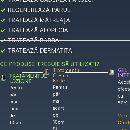
REGENEREAZĂ PĂRUL
TRATEAZĂ MĂTREAȚA
TRATEAZĂ ALOPECIA
TRATEAZĂ BARBA
TRATEAZĂ DERMATITA
CE PRODUSE TREBUIE SĂ UTILIZAȚI?
Tratamentul
GEL
Crema
INT
TRATAMENTUL
Forte
LOZIONE
Acce
Pentru
Pentru
efect
păr
păr
cu
mai
mai
50%
scurt
lung
de
de
Vezi
10cm
10cm
Ofert
Si
>>