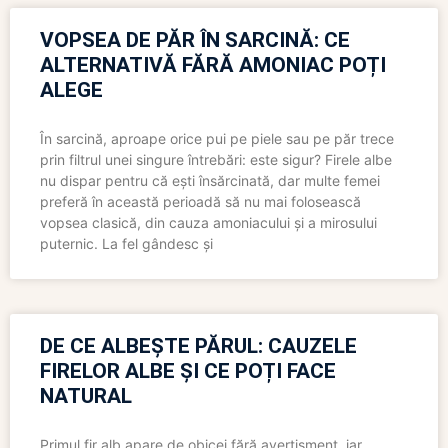
VOPSEA DE PĂR ÎN SARCINĂ: CE
ALTERNATIVĂ FĂRĂ AMONIAC POȚI
ALEGE
În sarcină, aproape orice pui pe piele sau pe păr trece
prin filtrul unei singure întrebări: este sigur? Firele albe
nu dispar pentru că ești însărcinată, dar multe femei
preferă în această perioadă să nu mai folosească
vopsea clasică, din cauza amoniacului și a mirosului
puternic. La fel gândesc și
DE CE ALBEȘTE PĂRUL: CAUZELE
FIRELOR ALBE ȘI CE POȚI FACE
NATURAL
Primul fir alb apare de obicei fără avertisment, iar