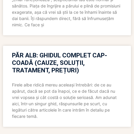
sănătos. Piața de îngrijire a părului e plină de promisiuni
exagerate, așa că vrei să știi la ce te înhami înainte să
dai banii. Îți răspundem direct, fără să înfrumusețăm
nimic. Ce face și
PĂR ALB: GHIDUL COMPLET CAP-
COADĂ (CAUZE, SOLUȚII,
TRATAMENT, PREȚURI)
Firele albe ridică mereu aceleași întrebări: de ce au
apărut, dacă se pot da înapoi, ce e de făcut dacă nu
vrei vopsea și cât costă o soluție serioasă. Am adunat
aici, într-un singur ghid, răspunsurile pe scurt, cu
legături către articolele în care intrăm în detaliu pe
fiecare temă.