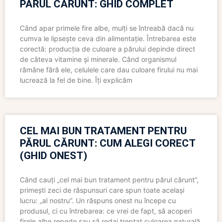
PĂRUL CĂRUNT: GHID COMPLET
Când apar primele fire albe, mulți se întreabă dacă nu
cumva le lipsește ceva din alimentație. Întrebarea este
corectă: producția de culoare a părului depinde direct
de câteva vitamine și minerale. Când organismul
rămâne fără ele, celulele care dau culoare firului nu mai
lucrează la fel de bine. Îți explicăm
CEL MAI BUN TRATAMENT PENTRU
PĂRUL CĂRUNT: CUM ALEGI CORECT
(GHID ONEST)
Când cauți „cel mai bun tratament pentru părul cărunt”,
primești zeci de răspunsuri care spun toate același
lucru: „al nostru”. Un răspuns onest nu începe cu
produsul, ci cu întrebarea: ce vrei de fapt, să acoperi
firele albe repede sau să redai treptat culoarea naturală