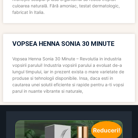
culoarea naturală. Fără amoniac, testat dermatologic,
fabricat în Italia.
VOPSEA HENNA SONIA 30 MINUTE
Vopsea Henna Sonia 30 Minute – Revolutia in industria
vopsirii parului! Industria vopsirii parului a evoluat de-a
lungul timpului, iar in prezent exista o mare varietate de
produse si tehnologii disponibile. Insa, daca esti in
cautarea unei solutii eficiente si rapide pentru a-ti vopsi
parul in nuante vibrante si naturale,
Reduceri!