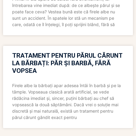
întrebarea vine imediat după: de ce albește părul și se
poate face ceva? Vestea bună este că firele albe nu
sunt un accident. În spatele lor stă un mecanism pe
care, odată ce îl înțelegi, îl poți sprijini blând, fără să
TRATAMENT PENTRU PĂRUL CĂRUNT
LA BĂRBAȚI: PĂR ȘI BARBĂ, FĂRĂ
VOPSEA
Firele albe la bărbați apar adesea întâi în barbă și pe la
tâmple. Vopseaua clasică arată artificial, se vede
rădăcina imediat și, sincer, puțini bărbați au chef să
vopsească la două săptămâni. Dacă vrei o soluție mai
discretă și mai naturală, există un tratament pentru
părul cărunt gândit exact pentru