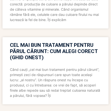
corectă: producția de culoare a părului depinde direct
de câteva vitamine și minerale. Când organismul
rămâne fără ele, celulele care dau culoare firului nu mai
lucrează la fel de bine. Îți explicăm
CEL MAI BUN TRATAMENT PENTRU
PĂRUL CĂRUNT: CUM ALEGI CORECT
(GHID ONEST)
Când cauți „cel mai bun tratament pentru părul cărunt”,
primești zeci de răspunsuri care spun toate același
lucru: „al nostru”. Un răspuns onest nu începe cu
produsul, ci cu întrebarea: ce vrei de fapt, să acoperi
firele albe repede sau să redai treptat culoarea naturală
a părului, fără vopsea? Îți