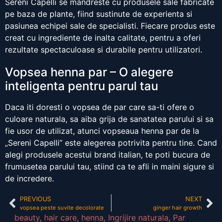
Sereni Capelli se mandreste cu produsele sale fabricate
pe baza de plante, fiind sustinute de experienta si
pasiunea echipei sale de specialisti. Fiecare produs este
creat cu ingrediente de inalta calitate, pentru a oferi
rezultate spectaculoase si durabile pentru utilizatori.
Vopsea henna par – O alegere
inteligenta pentru parul tau
Daca iti doresti o vopsea de par care sa-ti ofere o
culoare naturala, sa aiba grija de sanatatea parului si sa
fie usor de utilizat, atunci vopseaua henna par de la
„Sereni Capelli” este alegerea potrivita pentru tine. Cand
alegi produsele acestui brand italian, te poti bucura de
frumusetea parului tau, stiind ca te afli in maini sigure si
de incredere.
PREVIOUS
NEXT
vopsea peste suvite decolorate
ginger hair growth
beauty
,
hair care
,
henna
,
Ingrijire naturala
,
Par