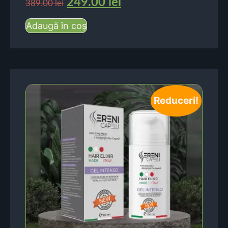
249.00
lei
389.00
lei
Adaugă în coș
Reduceri!