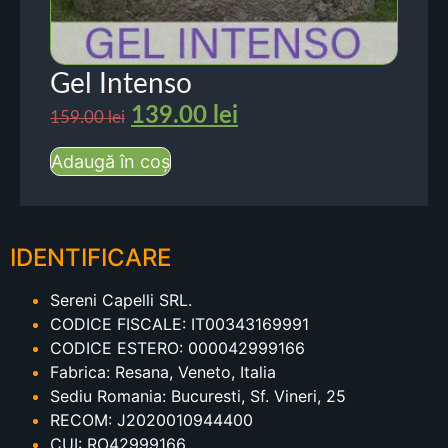
Gel Intenso
139.00
lei
159.00
lei
Adaugă în coș
IDENTIFICARE
Sereni Capelli SRL.
CODICE FISCALE: IT00343169991
CODICE ESTERO: 000042999166
Fabrica: Resana, Veneto, Italia
Sediu Romania: Bucuresti, Sf. Vineri, 25
RECOM: J2020010944400
CUI: RO42999166