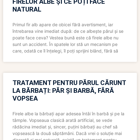
FIRELOR ALBE ȘI CE POȚI FACE
NATURAL
Primul fir alb apare de obicei fără avertisment, iar
întrebarea vine imediat după: de ce albește părul și se
poate face ceva? Vestea bună este că firele albe nu
sunt un accident. În spatele lor stă un mecanism pe
care, odată ce îl înțelegi, îl poți sprijini blând, fără să
TRATAMENT PENTRU PĂRUL CĂRUNT
LA BĂRBAȚI: PĂR ȘI BARBĂ, FĂRĂ
VOPSEA
Firele albe la bărbați apar adesea întâi în barbă și pe la
tâmple. Vopseaua clasică arată artificial, se vede
rădăcina imediat și, sincer, puțini bărbați au chef să
vopsească la două săptămâni. Dacă vrei o soluție mai
discretă și mai naturală, există un tratament pentru