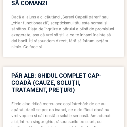
SĂ COMANZI
Dacă ai ajuns aici căutând „Sereni Capelli păreri” sau
„chiar funcționează”, scepticismul tău este normal și
sănătos. Piața de îngrijire a părului e plină de promisiuni
exagerate, așa că vrei să știi la ce te înhami înainte să
dai banii. Îți răspundem direct, fără să înfrumusețăm
nimic. Ce face și
PĂR ALB: GHIDUL COMPLET CAP-
COADĂ (CAUZE, SOLUȚII,
TRATAMENT, PREȚURI)
Firele albe ridică mereu aceleași întrebări: de ce au
apărut, dacă se pot da înapoi, ce e de făcut dacă nu
vrei vopsea și cât costă o soluție serioasă. Am adunat
aici, într-un singur ghid, răspunsurile pe scurt, cu