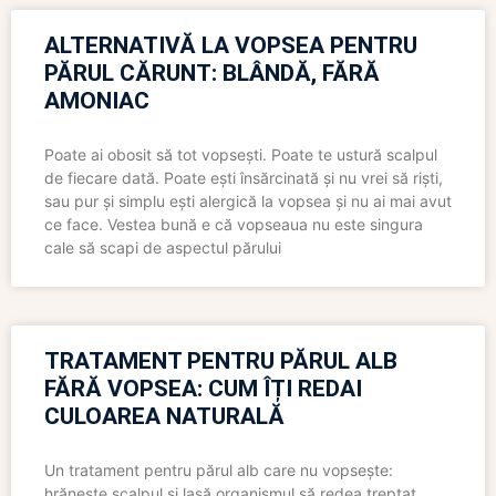
ALTERNATIVĂ LA VOPSEA PENTRU
PĂRUL CĂRUNT: BLÂNDĂ, FĂRĂ
AMONIAC
Poate ai obosit să tot vopsești. Poate te ustură scalpul
de fiecare dată. Poate ești însărcinată și nu vrei să riști,
sau pur și simplu ești alergică la vopsea și nu ai mai avut
ce face. Vestea bună e că vopseaua nu este singura
cale să scapi de aspectul părului
TRATAMENT PENTRU PĂRUL ALB
FĂRĂ VOPSEA: CUM ÎȚI REDAI
CULOAREA NATURALĂ
Un tratament pentru părul alb care nu vopsește:
hrănește scalpul și lasă organismul să redea treptat