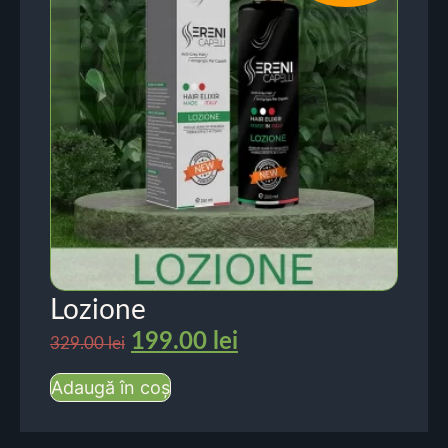
Lozione
199.00
lei
329.00
lei
Adaugă în coș