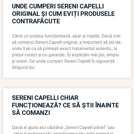
UNDE CUMPERI SERENI CAPELLI
ORIGINAL ȘI CUM EVIȚI PRODUSELE
CONTRAFĂCUTE
Când un produs funcționează, apar și copiile. Dacă vrei
să comanzi Sereni Capelli original, e important să știi de
unde îl iei ca să primești exact tratamentul autentic, la
prețul corect și cu garanție. Îți explicăm mai jos, simplu
și onest. De unde cumperi Sereni Capelli în siguranță
Singurul loc
SERENI CAPELLI CHIAR
FUNCȚIONEAZĂ? CE SĂ ȘTII ÎNAINTE
SĂ COMANZI
Dacă ai ajuns aici căutând „Sereni Capelli păreri” sau
„chiar funcționează”, scepticismul tău este normal și