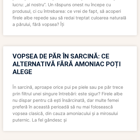
lucru: „al nostru”. Un răspuns onest nu începe cu
produsul, ci cu întrebarea: ce vrei de fapt, să acoperi
firele albe repede sau să redai treptat culoarea naturală
a părului, fără vopsea? Îți
VOPSEA DE PĂR ÎN SARCINĂ: CE
ALTERNATIVĂ FĂRĂ AMONIAC POȚI
ALEGE
În sarcină, aproape orice pui pe piele sau pe păr trece
prin filtrul unei singure întrebări: este sigur? Firele albe
nu dispar pentru că ești însărcinată, dar multe femei
preferă în această perioadă să nu mai folosească
vopsea clasică, din cauza amoniacului și a mirosului
puternic. La fel gândesc și