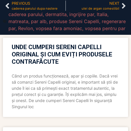
PREVIOUS
NEXT
caderea parului dupa nastere
ulei de argan comestibil
caderea parului
,
dermatita
,
ingrijire par
,
Italia
,
matreata
,
par alb
,
produse Sereni Capelli
,
regenerare
par
,
Revlon
,
vopsea fara amoniac
,
vopsea pentru par
UNDE CUMPERI SERENI CAPELLI
ORIGINAL ȘI CUM EVIȚI PRODUSELE
CONTRAFĂCUTE
Când un produs funcționează, apar și copiile. Dacă vrei
să comanzi Sereni Capelli original, e important să știi de
unde îl iei ca să primești exact tratamentul autentic, la
prețul corect și cu garanție. Îți explicăm mai jos, simplu
și onest. De unde cumperi Sereni Capelli în siguranță
Singurul loc