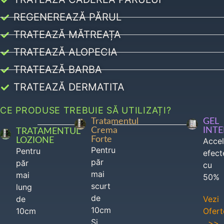
REGENEREAZĂ PĂRUL
TRATEAZĂ MĂTREAȚA
TRATEAZĂ ALOPECIA
TRATEAZĂ BARBA
TRATEAZĂ DERMATITA
CE PRODUSE TREBUIE SĂ UTILIZAȚI?
Tratamentul
GEL
Crema
INT
TRATAMENTUL
Forte
LOZIONE
Acce
Pentru
Pentru
efect
păr
păr
cu
mai
mai
50%
scurt
lung
de
de
Vezi
10cm
10cm
Ofert
Si
>>