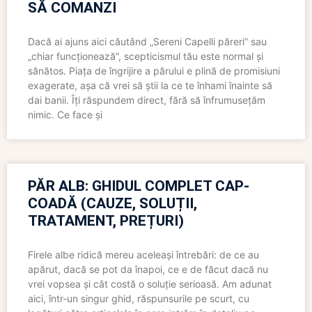
SĂ COMANZI
Dacă ai ajuns aici căutând „Sereni Capelli păreri” sau
„chiar funcționează”, scepticismul tău este normal și
sănătos. Piața de îngrijire a părului e plină de promisiuni
exagerate, așa că vrei să știi la ce te înhami înainte să
dai banii. Îți răspundem direct, fără să înfrumusețăm
nimic. Ce face și
PĂR ALB: GHIDUL COMPLET CAP-
COADĂ (CAUZE, SOLUȚII,
TRATAMENT, PREȚURI)
Firele albe ridică mereu aceleași întrebări: de ce au
apărut, dacă se pot da înapoi, ce e de făcut dacă nu
vrei vopsea și cât costă o soluție serioasă. Am adunat
aici, într-un singur ghid, răspunsurile pe scurt, cu