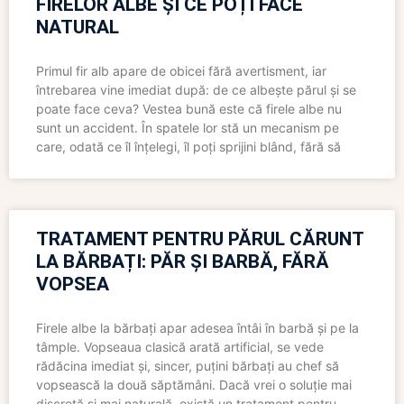
FIRELOR ALBE ȘI CE POȚI FACE
NATURAL
Primul fir alb apare de obicei fără avertisment, iar
întrebarea vine imediat după: de ce albește părul și se
poate face ceva? Vestea bună este că firele albe nu
sunt un accident. În spatele lor stă un mecanism pe
care, odată ce îl înțelegi, îl poți sprijini blând, fără să
TRATAMENT PENTRU PĂRUL CĂRUNT
LA BĂRBAȚI: PĂR ȘI BARBĂ, FĂRĂ
VOPSEA
Firele albe la bărbați apar adesea întâi în barbă și pe la
tâmple. Vopseaua clasică arată artificial, se vede
rădăcina imediat și, sincer, puțini bărbați au chef să
vopsească la două săptămâni. Dacă vrei o soluție mai
discretă și mai naturală, există un tratament pentru