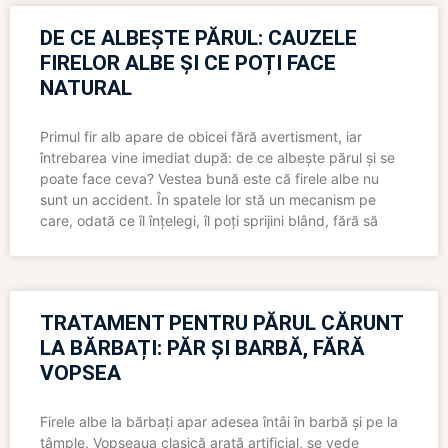
DE CE ALBEȘTE PĂRUL: CAUZELE
FIRELOR ALBE ȘI CE POȚI FACE
NATURAL
Primul fir alb apare de obicei fără avertisment, iar
întrebarea vine imediat după: de ce albește părul și se
poate face ceva? Vestea bună este că firele albe nu
sunt un accident. În spatele lor stă un mecanism pe
care, odată ce îl înțelegi, îl poți sprijini blând, fără să
TRATAMENT PENTRU PĂRUL CĂRUNT
LA BĂRBAȚI: PĂR ȘI BARBĂ, FĂRĂ
VOPSEA
Firele albe la bărbați apar adesea întâi în barbă și pe la
tâmple. Vopseaua clasică arată artificial, se vede