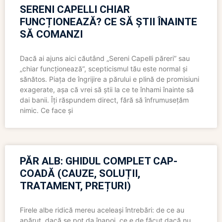
SERENI CAPELLI CHIAR
FUNCȚIONEAZĂ? CE SĂ ȘTII ÎNAINTE
SĂ COMANZI
Dacă ai ajuns aici căutând „Sereni Capelli păreri” sau
„chiar funcționează”, scepticismul tău este normal și
sănătos. Piața de îngrijire a părului e plină de promisiuni
exagerate, așa că vrei să știi la ce te înhami înainte să
dai banii. Îți răspundem direct, fără să înfrumusețăm
nimic. Ce face și
PĂR ALB: GHIDUL COMPLET CAP-
COADĂ (CAUZE, SOLUȚII,
TRATAMENT, PREȚURI)
Firele albe ridică mereu aceleași întrebări: de ce au
apărut, dacă se pot da înapoi, ce e de făcut dacă nu