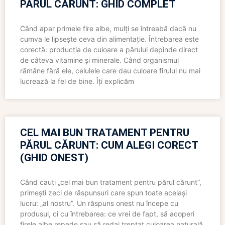
PĂRUL CĂRUNT: GHID COMPLET
Când apar primele fire albe, mulți se întreabă dacă nu
cumva le lipsește ceva din alimentație. Întrebarea este
corectă: producția de culoare a părului depinde direct
de câteva vitamine și minerale. Când organismul
rămâne fără ele, celulele care dau culoare firului nu mai
lucrează la fel de bine. Îți explicăm
CEL MAI BUN TRATAMENT PENTRU
PĂRUL CĂRUNT: CUM ALEGI CORECT
(GHID ONEST)
Când cauți „cel mai bun tratament pentru părul cărunt”,
primești zeci de răspunsuri care spun toate același
lucru: „al nostru”. Un răspuns onest nu începe cu
produsul, ci cu întrebarea: ce vrei de fapt, să acoperi
firele albe repede sau să redai treptat culoarea naturală