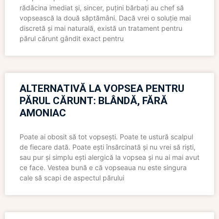
rădăcina imediat și, sincer, puțini bărbați au chef să
vopsească la două săptămâni. Dacă vrei o soluție mai
discretă și mai naturală, există un tratament pentru
părul cărunt gândit exact pentru
ALTERNATIVĂ LA VOPSEA PENTRU
PĂRUL CĂRUNT: BLÂNDĂ, FĂRĂ
AMONIAC
Poate ai obosit să tot vopsești. Poate te ustură scalpul
de fiecare dată. Poate ești însărcinată și nu vrei să riști,
sau pur și simplu ești alergică la vopsea și nu ai mai avut
ce face. Vestea bună e că vopseaua nu este singura
cale să scapi de aspectul părului