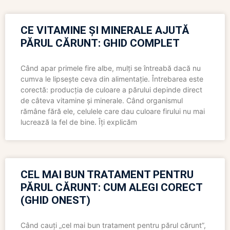
CE VITAMINE ȘI MINERALE AJUTĂ
PĂRUL CĂRUNT: GHID COMPLET
Când apar primele fire albe, mulți se întreabă dacă nu
cumva le lipsește ceva din alimentație. Întrebarea este
corectă: producția de culoare a părului depinde direct
de câteva vitamine și minerale. Când organismul
rămâne fără ele, celulele care dau culoare firului nu mai
lucrează la fel de bine. Îți explicăm
CEL MAI BUN TRATAMENT PENTRU
PĂRUL CĂRUNT: CUM ALEGI CORECT
(GHID ONEST)
Când cauți „cel mai bun tratament pentru părul cărunt”,