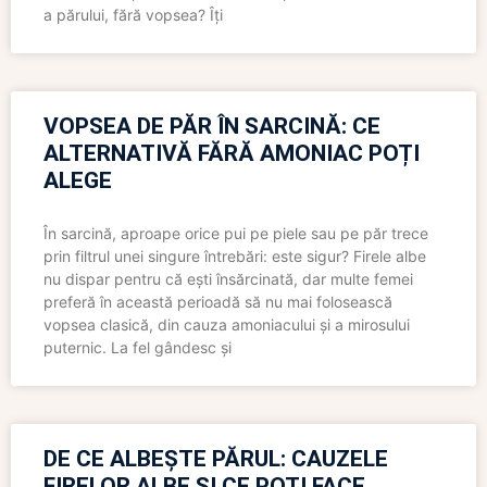
a părului, fără vopsea? Îți
VOPSEA DE PĂR ÎN SARCINĂ: CE
ALTERNATIVĂ FĂRĂ AMONIAC POȚI
ALEGE
În sarcină, aproape orice pui pe piele sau pe păr trece
prin filtrul unei singure întrebări: este sigur? Firele albe
nu dispar pentru că ești însărcinată, dar multe femei
preferă în această perioadă să nu mai folosească
vopsea clasică, din cauza amoniacului și a mirosului
puternic. La fel gândesc și
DE CE ALBEȘTE PĂRUL: CAUZELE
FIRELOR ALBE ȘI CE POȚI FACE