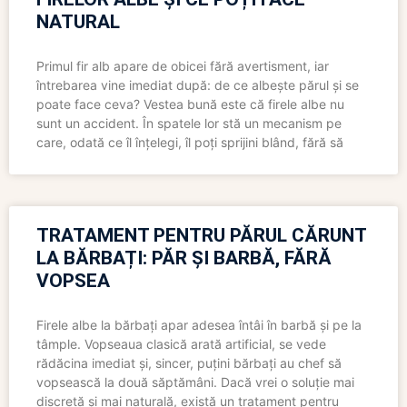
NATURAL
Primul fir alb apare de obicei fără avertisment, iar
întrebarea vine imediat după: de ce albește părul și se
poate face ceva? Vestea bună este că firele albe nu
sunt un accident. În spatele lor stă un mecanism pe
care, odată ce îl înțelegi, îl poți sprijini blând, fără să
TRATAMENT PENTRU PĂRUL CĂRUNT
LA BĂRBAȚI: PĂR ȘI BARBĂ, FĂRĂ
VOPSEA
Firele albe la bărbați apar adesea întâi în barbă și pe la
tâmple. Vopseaua clasică arată artificial, se vede
rădăcina imediat și, sincer, puțini bărbați au chef să
vopsească la două săptămâni. Dacă vrei o soluție mai
discretă și mai naturală, există un tratament pentru