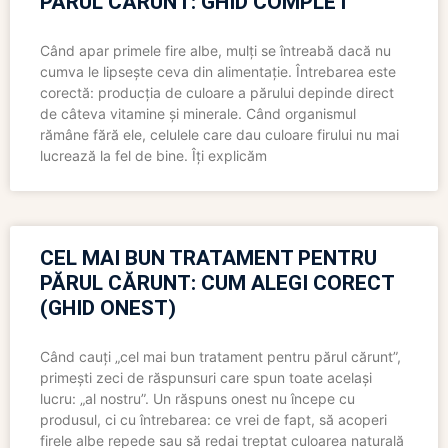
PĂRUL CĂRUNT: GHID COMPLET
Când apar primele fire albe, mulți se întreabă dacă nu
cumva le lipsește ceva din alimentație. Întrebarea este
corectă: producția de culoare a părului depinde direct
de câteva vitamine și minerale. Când organismul
rămâne fără ele, celulele care dau culoare firului nu mai
lucrează la fel de bine. Îți explicăm
CEL MAI BUN TRATAMENT PENTRU
PĂRUL CĂRUNT: CUM ALEGI CORECT
(GHID ONEST)
Când cauți „cel mai bun tratament pentru părul cărunt”,
primești zeci de răspunsuri care spun toate același
lucru: „al nostru”. Un răspuns onest nu începe cu
produsul, ci cu întrebarea: ce vrei de fapt, să acoperi
firele albe repede sau să redai treptat culoarea naturală