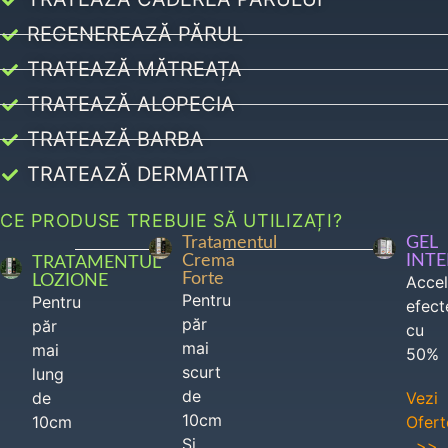
REGENEREAZĂ PĂRUL
TRATEAZĂ MĂTREAȚA
TRATEAZĂ ALOPECIA
TRATEAZĂ BARBA
TRATEAZĂ DERMATITA
CE PRODUSE TREBUIE SĂ UTILIZAȚI?
Tratamentul
GEL
Crema
INT
TRATAMENTUL
Forte
LOZIONE
Acce
Pentru
Pentru
efect
păr
păr
cu
mai
mai
50%
scurt
lung
de
de
Vezi
10cm
10cm
Ofert
Si
>>