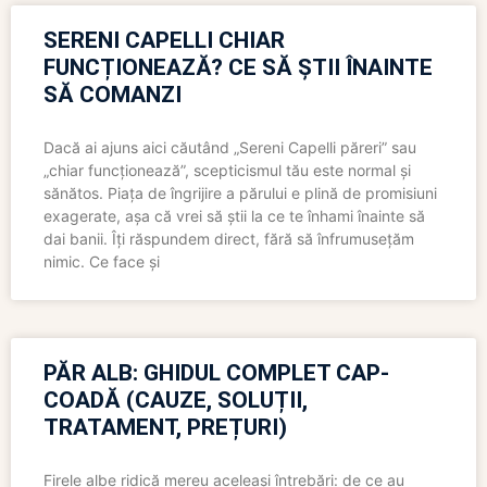
SERENI CAPELLI CHIAR
FUNCȚIONEAZĂ? CE SĂ ȘTII ÎNAINTE
SĂ COMANZI
Dacă ai ajuns aici căutând „Sereni Capelli păreri” sau
„chiar funcționează”, scepticismul tău este normal și
sănătos. Piața de îngrijire a părului e plină de promisiuni
exagerate, așa că vrei să știi la ce te înhami înainte să
dai banii. Îți răspundem direct, fără să înfrumusețăm
nimic. Ce face și
PĂR ALB: GHIDUL COMPLET CAP-
COADĂ (CAUZE, SOLUȚII,
TRATAMENT, PREȚURI)
Firele albe ridică mereu aceleași întrebări: de ce au