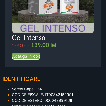
Gel Intenso
139.00
lei
159.00
lei
Adaugă în coș
IDENTIFICARE
Sereni Capelli SRL.
CODICE FISCALE: IT00343169991
CODICE ESTERO: 000042999166