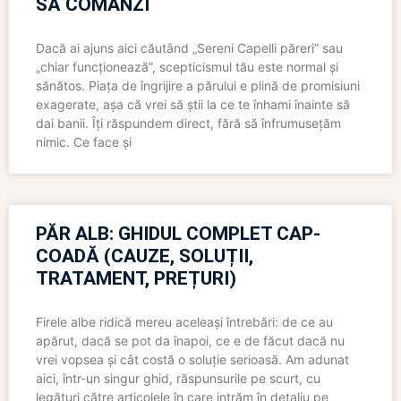
SĂ COMANZI
Dacă ai ajuns aici căutând „Sereni Capelli păreri” sau
„chiar funcționează”, scepticismul tău este normal și
sănătos. Piața de îngrijire a părului e plină de promisiuni
exagerate, așa că vrei să știi la ce te înhami înainte să
dai banii. Îți răspundem direct, fără să înfrumusețăm
nimic. Ce face și
PĂR ALB: GHIDUL COMPLET CAP-
COADĂ (CAUZE, SOLUȚII,
TRATAMENT, PREȚURI)
Firele albe ridică mereu aceleași întrebări: de ce au
apărut, dacă se pot da înapoi, ce e de făcut dacă nu
vrei vopsea și cât costă o soluție serioasă. Am adunat
aici, într-un singur ghid, răspunsurile pe scurt, cu
legături către articolele în care intrăm în detaliu pe