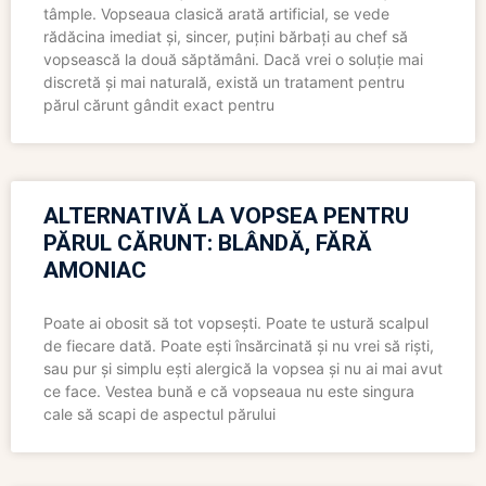
tâmple. Vopseaua clasică arată artificial, se vede
rădăcina imediat și, sincer, puțini bărbați au chef să
vopsească la două săptămâni. Dacă vrei o soluție mai
discretă și mai naturală, există un tratament pentru
părul cărunt gândit exact pentru
ALTERNATIVĂ LA VOPSEA PENTRU
PĂRUL CĂRUNT: BLÂNDĂ, FĂRĂ
AMONIAC
Poate ai obosit să tot vopsești. Poate te ustură scalpul
de fiecare dată. Poate ești însărcinată și nu vrei să riști,
sau pur și simplu ești alergică la vopsea și nu ai mai avut
ce face. Vestea bună e că vopseaua nu este singura
cale să scapi de aspectul părului