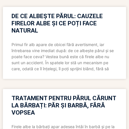
DE CE ALBEȘTE PĂRUL: CAUZELE
FIRELOR ALBE ȘI CE POȚI FACE
NATURAL
Primul fir alb apare de obicei fără avertisment, iar
întrebarea vine imediat după: de ce albește părul și se
poate face ceva? Vestea bună este că firele albe nu
sunt un accident. În spatele lor stă un mecanism pe
care, odată ce îl înțelegi, îl poți sprijini blând, fără să
TRATAMENT PENTRU PĂRUL CĂRUNT
LA BĂRBAȚI: PĂR ȘI BARBĂ, FĂRĂ
VOPSEA
Firele albe la bărbați apar adesea întâi în barbă și pe la