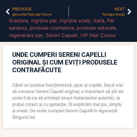
PREVIOUS
NEXT
gerovital fiole par forum
forcapil elody
Aranjare
,
ingrijire par
,
Ingrijire scalp
,
Italia
,
Par
sanatos
,
produse cosmetice
,
produse naturale
,
regenerare par
,
Sereni Capelli
,
VIP Hair Colour
UNDE CUMPERI SERENI CAPELLI
ORIGINAL ȘI CUM EVIȚI PRODUSELE
CONTRAFĂCUTE
Când un produs funcționează, apar și copiile. Dacă vrei
să comanzi Sereni Capelli original, e important să știi de
unde îl iei ca să primești exact tratamentul autentic, la
prețul corect și cu garanție. Îți explicăm mai jos, simplu
și onest. De unde cumperi Sereni Capelli în siguranță
Singurul loc