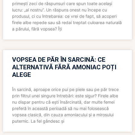
primești zeci de răspunsuri care spun toate același
lucru: „al nostru”. Un răspuns onest nu începe cu
produsul, ci cu întrebarea: ce vrei de fapt, să acoperi
firele albe repede sau să redai treptat culoarea naturală
a părului, fără vopsea? Îți
VOPSEA DE PĂR ÎN SARCINĂ: CE
ALTERNATIVĂ FĂRĂ AMONIAC POȚI
ALEGE
În sarcină, aproape orice pui pe piele sau pe păr trece
prin filtrul unei singure întrebări: este sigur? Firele albe
nu dispar pentru că ești însărcinată, dar multe femei
preferă în această perioadă să nu mai folosească
vopsea clasică, din cauza amoniacului și a mirosului
puternic. La fel gândesc și