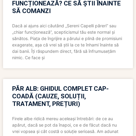
FUNCȚIONEAZĂ? CE SĂ ȘTII ÎNAINTE
SĂ COMANZI
Dacă ai ajuns aici căutând „Sereni Capelli păreri” sau
„chiar funcționează”, scepticismul tău este normal și
sănătos. Piața de îngrijire a părului e plină de promisiuni
exagerate, așa că vrei să știi la ce te înhami înainte să
dai banii. Îți răspundem direct, fără să înfrumusețăm
nimic. Ce face și
PĂR ALB: GHIDUL COMPLET CAP-
COADĂ (CAUZE, SOLUȚII,
TRATAMENT, PREȚURI)
Firele albe ridică mereu aceleași întrebări: de ce au
apărut, dacă se pot da înapoi, ce e de făcut dacă nu
vrei vopsea și cât costă o soluție serioasă. Am adunat