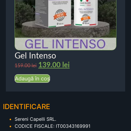
Gel Intenso
139.00
lei
159.00
lei
Adaugă în coș
IDENTIFICARE
Sereni Capelli SRL.
CODICE FISCALE: IT00343169991