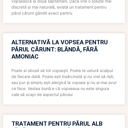
vopsească la două săptămâni. Dacă vrei o soluție mai
discretă și mai naturală, există un tratament pentru
părul cărunt gândit exact pentru
ALTERNATIVĂ LA VOPSEA PENTRU
PĂRUL CĂRUNT: BLÂNDĂ, FĂRĂ
AMONIAC
Poate ai obosit să tot vopsești. Poate te ustură scalpul
de fiecare dată. Poate ești însărcinată și nu vrei să riști,
sau pur și simplu ești alergică la vopsea și nu ai mai avut
ce face. Vestea bună e că vopseaua nu este singura
cale să scapi de aspectul părului
TRATAMENT PENTRU PĂRUL ALB