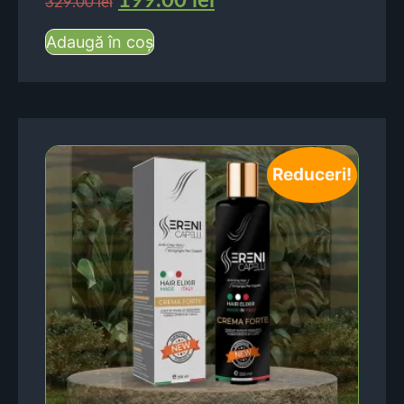
199.00
lei
329.00
lei
Adaugă în coș
Reduceri!