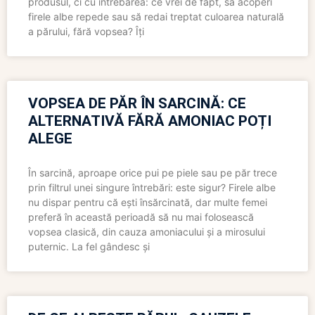
produsul, ci cu întrebarea: ce vrei de fapt, să acoperi
firele albe repede sau să redai treptat culoarea naturală
a părului, fără vopsea? Îți
VOPSEA DE PĂR ÎN SARCINĂ: CE
ALTERNATIVĂ FĂRĂ AMONIAC POȚI
ALEGE
În sarcină, aproape orice pui pe piele sau pe păr trece
prin filtrul unei singure întrebări: este sigur? Firele albe
nu dispar pentru că ești însărcinată, dar multe femei
preferă în această perioadă să nu mai folosească
vopsea clasică, din cauza amoniacului și a mirosului
puternic. La fel gândesc și