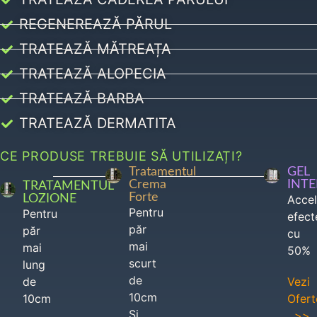
REGENEREAZĂ PĂRUL
TRATEAZĂ MĂTREAȚA
TRATEAZĂ ALOPECIA
TRATEAZĂ BARBA
TRATEAZĂ DERMATITA
CE PRODUSE TREBUIE SĂ UTILIZAȚI?
Tratamentul
GEL
Crema
INT
TRATAMENTUL
Forte
LOZIONE
Acce
Pentru
Pentru
efect
păr
păr
cu
mai
mai
50%
scurt
lung
de
de
Vezi
10cm
10cm
Ofert
Si
>>