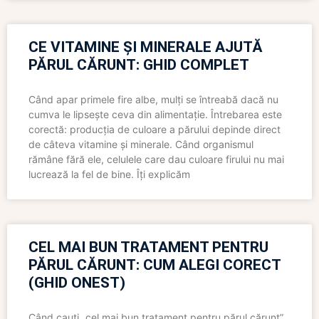
CE VITAMINE ȘI MINERALE AJUTĂ
PĂRUL CĂRUNT: GHID COMPLET
Când apar primele fire albe, mulți se întreabă dacă nu
cumva le lipsește ceva din alimentație. Întrebarea este
corectă: producția de culoare a părului depinde direct
de câteva vitamine și minerale. Când organismul
rămâne fără ele, celulele care dau culoare firului nu mai
lucrează la fel de bine. Îți explicăm
CEL MAI BUN TRATAMENT PENTRU
PĂRUL CĂRUNT: CUM ALEGI CORECT
(GHID ONEST)
Când cauți „cel mai bun tratament pentru părul cărunt”,