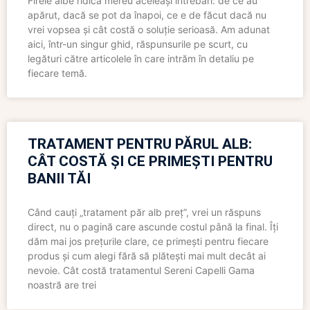
Firele albe ridică mereu aceleași întrebări: de ce au
apărut, dacă se pot da înapoi, ce e de făcut dacă nu
vrei vopsea și cât costă o soluție serioasă. Am adunat
aici, într-un singur ghid, răspunsurile pe scurt, cu
legături către articolele în care intrăm în detaliu pe
fiecare temă.
TRATAMENT PENTRU PĂRUL ALB:
CÂT COSTĂ ȘI CE PRIMEȘTI PENTRU
BANII TĂI
Când cauți „tratament păr alb preț”, vrei un răspuns
direct, nu o pagină care ascunde costul până la final. Îți
dăm mai jos prețurile clare, ce primești pentru fiecare
produs și cum alegi fără să plătești mai mult decât ai
nevoie. Cât costă tratamentul Sereni Capelli Gama
noastră are trei