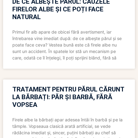
DE CE ALBEȘTE PĂRUL: CAUZELE
FIRELOR ALBE ȘI CE POȚI FACE
NATURAL
Primul fir alb apare de obicei fără avertisment, iar
întrebarea vine imediat după: de ce albește părul și se
poate face ceva? Vestea bună este că firele albe nu
sunt un accident. În spatele lor stă un mecanism pe
care, odată ce îl înțelegi, îl poți sprijini blând, fără să
TRATAMENT PENTRU PĂRUL CĂRUNT
LA BĂRBAȚI: PĂR ȘI BARBĂ, FĂRĂ
VOPSEA
Firele albe la bărbați apar adesea întâi în barbă și pe la
tâmple. Vopseaua clasică arată artificial, se vede
rădăcina imediat și, sincer, puțini bărbați au chef să