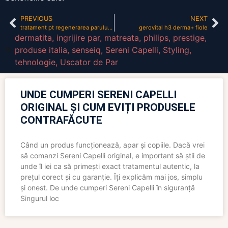
PREVIOUS
NEXT
tratament pt regenerarea parului la femei
gerovital h3 derma+ fiole
dermatita
,
ingrijire par
,
matreata
,
philips
,
prestige
,
produse italia
,
senseiq
,
Sereni Capelli
,
Styling
,
tehnologie
,
Uscator de Par
UNDE CUMPERI SERENI CAPELLI
ORIGINAL ȘI CUM EVIȚI PRODUSELE
CONTRAFĂCUTE
Când un produs funcționează, apar și copiile. Dacă vrei
să comanzi Sereni Capelli original, e important să știi de
unde îl iei ca să primești exact tratamentul autentic, la
prețul corect și cu garanție. Îți explicăm mai jos, simplu
și onest. De unde cumperi Sereni Capelli în siguranță
Singurul loc