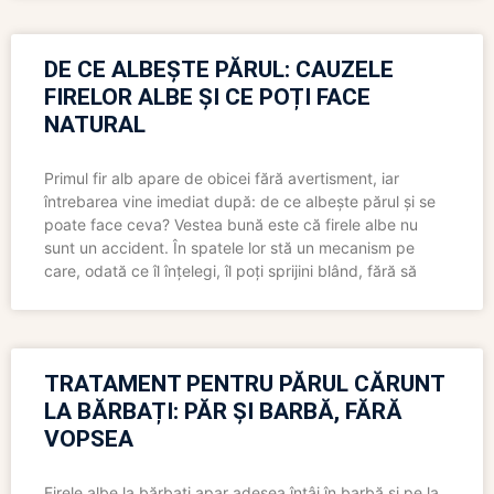
DE CE ALBEȘTE PĂRUL: CAUZELE
FIRELOR ALBE ȘI CE POȚI FACE
NATURAL
Primul fir alb apare de obicei fără avertisment, iar
întrebarea vine imediat după: de ce albește părul și se
poate face ceva? Vestea bună este că firele albe nu
sunt un accident. În spatele lor stă un mecanism pe
care, odată ce îl înțelegi, îl poți sprijini blând, fără să
TRATAMENT PENTRU PĂRUL CĂRUNT
LA BĂRBAȚI: PĂR ȘI BARBĂ, FĂRĂ
VOPSEA
Firele albe la bărbați apar adesea întâi în barbă și pe la