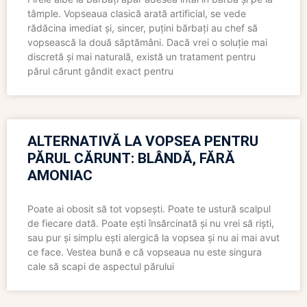
tâmple. Vopseaua clasică arată artificial, se vede
rădăcina imediat și, sincer, puțini bărbați au chef să
vopsească la două săptămâni. Dacă vrei o soluție mai
discretă și mai naturală, există un tratament pentru
părul cărunt gândit exact pentru
ALTERNATIVĂ LA VOPSEA PENTRU
PĂRUL CĂRUNT: BLÂNDĂ, FĂRĂ
AMONIAC
Poate ai obosit să tot vopsești. Poate te ustură scalpul
de fiecare dată. Poate ești însărcinată și nu vrei să riști,
sau pur și simplu ești alergică la vopsea și nu ai mai avut
ce face. Vestea bună e că vopseaua nu este singura
cale să scapi de aspectul părului