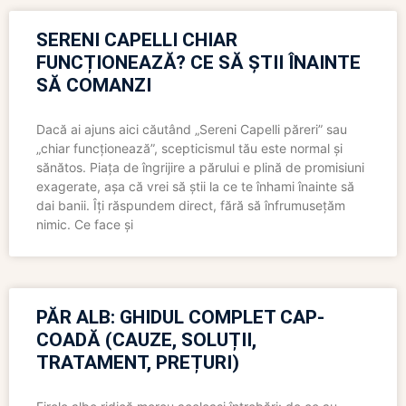
SERENI CAPELLI CHIAR
FUNCȚIONEAZĂ? CE SĂ ȘTII ÎNAINTE
SĂ COMANZI
Dacă ai ajuns aici căutând „Sereni Capelli păreri” sau
„chiar funcționează”, scepticismul tău este normal și
sănătos. Piața de îngrijire a părului e plină de promisiuni
exagerate, așa că vrei să știi la ce te înhami înainte să
dai banii. Îți răspundem direct, fără să înfrumusețăm
nimic. Ce face și
PĂR ALB: GHIDUL COMPLET CAP-
COADĂ (CAUZE, SOLUȚII,
TRATAMENT, PREȚURI)