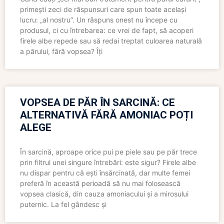
primești zeci de răspunsuri care spun toate același
lucru: „al nostru”. Un răspuns onest nu începe cu
produsul, ci cu întrebarea: ce vrei de fapt, să acoperi
firele albe repede sau să redai treptat culoarea naturală
a părului, fără vopsea? Îți
VOPSEA DE PĂR ÎN SARCINĂ: CE
ALTERNATIVĂ FĂRĂ AMONIAC POȚI
ALEGE
În sarcină, aproape orice pui pe piele sau pe păr trece
prin filtrul unei singure întrebări: este sigur? Firele albe
nu dispar pentru că ești însărcinată, dar multe femei
preferă în această perioadă să nu mai folosească
vopsea clasică, din cauza amoniacului și a mirosului
puternic. La fel gândesc și