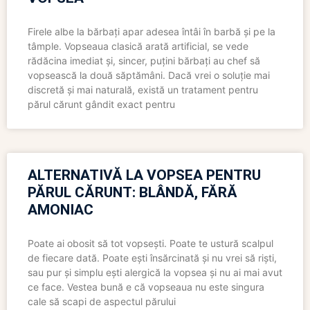
Firele albe la bărbați apar adesea întâi în barbă și pe la
tâmple. Vopseaua clasică arată artificial, se vede
rădăcina imediat și, sincer, puțini bărbați au chef să
vopsească la două săptămâni. Dacă vrei o soluție mai
discretă și mai naturală, există un tratament pentru
părul cărunt gândit exact pentru
ALTERNATIVĂ LA VOPSEA PENTRU
PĂRUL CĂRUNT: BLÂNDĂ, FĂRĂ
AMONIAC
Poate ai obosit să tot vopsești. Poate te ustură scalpul
de fiecare dată. Poate ești însărcinată și nu vrei să riști,
sau pur și simplu ești alergică la vopsea și nu ai mai avut
ce face. Vestea bună e că vopseaua nu este singura
cale să scapi de aspectul părului