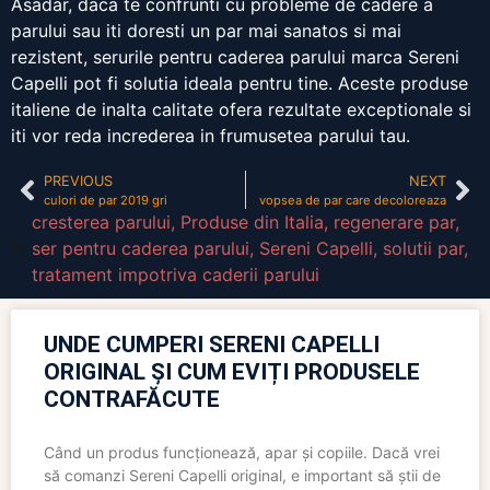
Asadar, daca te confrunti cu probleme de cadere a
parului sau iti doresti un par mai sanatos si mai
rezistent, serurile pentru caderea parului marca Sereni
Capelli pot fi solutia ideala pentru tine. Aceste produse
italiene de inalta calitate ofera rezultate exceptionale si
iti vor reda increderea in frumusetea parului tau.
PREVIOUS
NEXT
culori de par 2019 gri
vopsea de par care decoloreaza
cresterea parului
,
Produse din Italia
,
regenerare par
,
ser pentru caderea parului
,
Sereni Capelli
,
solutii par
,
tratament impotriva caderii parului
UNDE CUMPERI SERENI CAPELLI
ORIGINAL ȘI CUM EVIȚI PRODUSELE
CONTRAFĂCUTE
Când un produs funcționează, apar și copiile. Dacă vrei
să comanzi Sereni Capelli original, e important să știi de