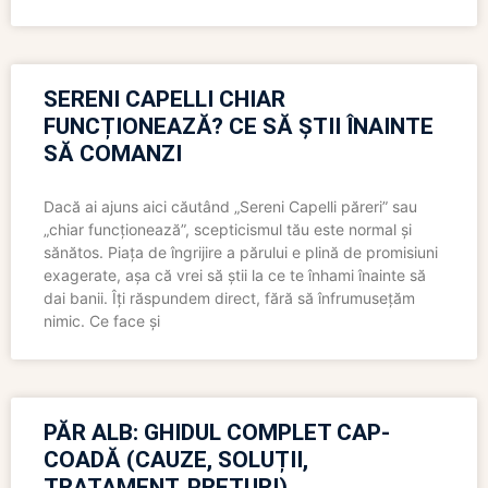
SERENI CAPELLI CHIAR
FUNCȚIONEAZĂ? CE SĂ ȘTII ÎNAINTE
SĂ COMANZI
Dacă ai ajuns aici căutând „Sereni Capelli păreri” sau
„chiar funcționează”, scepticismul tău este normal și
sănătos. Piața de îngrijire a părului e plină de promisiuni
exagerate, așa că vrei să știi la ce te înhami înainte să
dai banii. Îți răspundem direct, fără să înfrumusețăm
nimic. Ce face și
PĂR ALB: GHIDUL COMPLET CAP-
COADĂ (CAUZE, SOLUȚII,
TRATAMENT, PREȚURI)