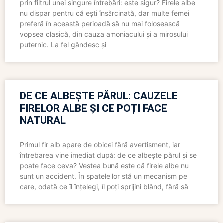
prin filtrul unei singure întrebări: este sigur? Firele albe
nu dispar pentru că ești însărcinată, dar multe femei
preferă în această perioadă să nu mai folosească
vopsea clasică, din cauza amoniacului și a mirosului
puternic. La fel gândesc și
DE CE ALBEȘTE PĂRUL: CAUZELE
FIRELOR ALBE ȘI CE POȚI FACE
NATURAL
Primul fir alb apare de obicei fără avertisment, iar
întrebarea vine imediat după: de ce albește părul și se
poate face ceva? Vestea bună este că firele albe nu
sunt un accident. În spatele lor stă un mecanism pe
care, odată ce îl înțelegi, îl poți sprijini blând, fără să