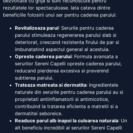
dezvoltate cu grija si sunt recunoscute pentru
rezultatele lor spectaculoase. Iata cateva dintre
beneficiile folosirii unui ser pentru caderea parului:
Revitalizeaza parul
: Serurile pentru caderea
parului stimuleaza regenerarea parului slab si
deteriorat, crescand rezistenta firului de par si
imbunatatind aspectul general al acestuia.
Opreste caderea parului
: Formula avansata a
serurilor Sereni Capelli opreste caderea parului,
reducand pierderea excesiva si prevenind
subtierea parului.
Trateaza matreata si dermatita
: Ingredientele
naturale din serurile pentru caderea parului au si
proprietati antiinflamatorii si antimicotice,
contribuind la tratarea eficienta a matretii si a
dermatitei seboreice.
Readuce parul alb inapoi la culoarea naturala
: Un
alt beneficiu incredibil al serurilor Sereni Capelli