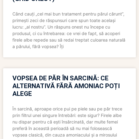
Când cauți „cel mai bun tratament pentru părul cărunt”,
primești zeci de răspunsuri care spun toate același
lucru: „al nostru”. Un răspuns onest nu începe cu
produsul, ci cu întrebarea: ce vrei de fapt, să acoperi
firele albe repede sau să redai treptat culoarea naturală
a părului, fără vopsea? Îți
VOPSEA DE PĂR ÎN SARCINĂ: CE
ALTERNATIVĂ FĂRĂ AMONIAC POȚI
ALEGE
În sarcină, aproape orice pui pe piele sau pe păr trece
prin filtrul unei singure întrebări: este sigur? Firele albe
nu dispar pentru că ești însărcinată, dar multe femei
preferă în această perioadă să nu mai folosească
vopsea clasică, din cauza amoniacului și a mirosului