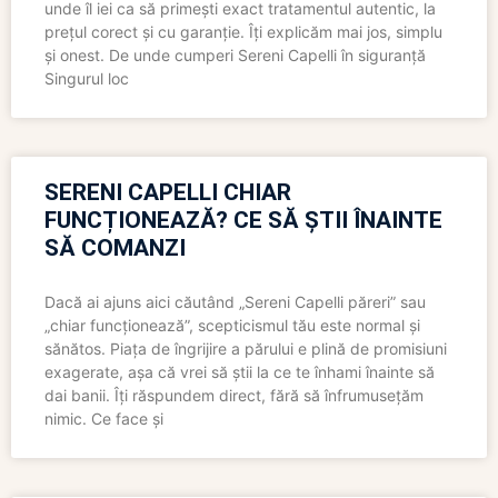
unde îl iei ca să primești exact tratamentul autentic, la
prețul corect și cu garanție. Îți explicăm mai jos, simplu
și onest. De unde cumperi Sereni Capelli în siguranță
Singurul loc
SERENI CAPELLI CHIAR
FUNCȚIONEAZĂ? CE SĂ ȘTII ÎNAINTE
SĂ COMANZI
Dacă ai ajuns aici căutând „Sereni Capelli păreri” sau
„chiar funcționează”, scepticismul tău este normal și
sănătos. Piața de îngrijire a părului e plină de promisiuni
exagerate, așa că vrei să știi la ce te înhami înainte să
dai banii. Îți răspundem direct, fără să înfrumusețăm
nimic. Ce face și