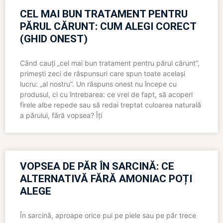
CEL MAI BUN TRATAMENT PENTRU
PĂRUL CĂRUNT: CUM ALEGI CORECT
(GHID ONEST)
Când cauți „cel mai bun tratament pentru părul cărunt”,
primești zeci de răspunsuri care spun toate același
lucru: „al nostru”. Un răspuns onest nu începe cu
produsul, ci cu întrebarea: ce vrei de fapt, să acoperi
firele albe repede sau să redai treptat culoarea naturală
a părului, fără vopsea? Îți
VOPSEA DE PĂR ÎN SARCINĂ: CE
ALTERNATIVĂ FĂRĂ AMONIAC POȚI
ALEGE
În sarcină, aproape orice pui pe piele sau pe păr trece