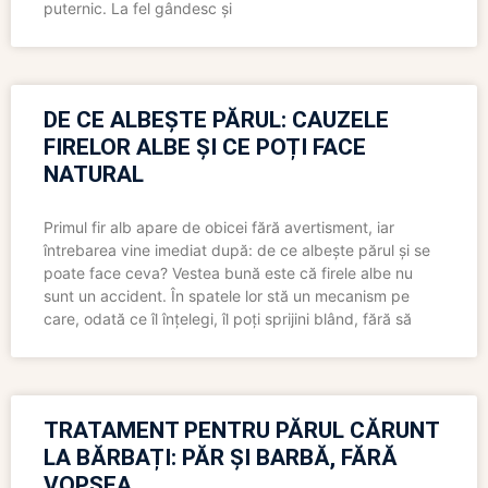
puternic. La fel gândesc și
DE CE ALBEȘTE PĂRUL: CAUZELE
FIRELOR ALBE ȘI CE POȚI FACE
NATURAL
Primul fir alb apare de obicei fără avertisment, iar
întrebarea vine imediat după: de ce albește părul și se
poate face ceva? Vestea bună este că firele albe nu
sunt un accident. În spatele lor stă un mecanism pe
care, odată ce îl înțelegi, îl poți sprijini blând, fără să
TRATAMENT PENTRU PĂRUL CĂRUNT
LA BĂRBAȚI: PĂR ȘI BARBĂ, FĂRĂ
VOPSEA