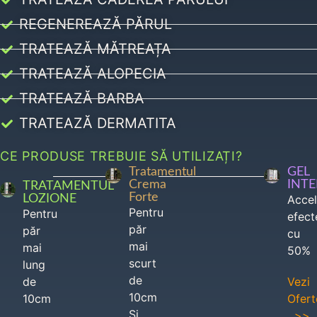
REGENEREAZĂ PĂRUL
TRATEAZĂ MĂTREAȚA
TRATEAZĂ ALOPECIA
TRATEAZĂ BARBA
TRATEAZĂ DERMATITA
CE PRODUSE TREBUIE SĂ UTILIZAȚI?
Tratamentul
GEL
Crema
INT
TRATAMENTUL
Forte
LOZIONE
Acce
Pentru
Pentru
efect
păr
păr
cu
mai
mai
50%
scurt
lung
de
de
Vezi
10cm
10cm
Ofert
Si
>>