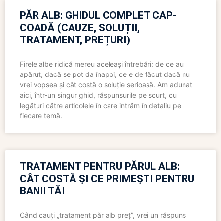
PĂR ALB: GHIDUL COMPLET CAP-
COADĂ (CAUZE, SOLUȚII,
TRATAMENT, PREȚURI)
Firele albe ridică mereu aceleași întrebări: de ce au
apărut, dacă se pot da înapoi, ce e de făcut dacă nu
vrei vopsea și cât costă o soluție serioasă. Am adunat
aici, într-un singur ghid, răspunsurile pe scurt, cu
legături către articolele în care intrăm în detaliu pe
fiecare temă.
TRATAMENT PENTRU PĂRUL ALB:
CÂT COSTĂ ȘI CE PRIMEȘTI PENTRU
BANII TĂI
Când cauți „tratament păr alb preț”, vrei un răspuns