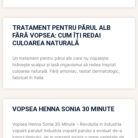
TRATAMENT PENTRU PĂRUL ALB
FĂRĂ VOPSEA: CUM ÎȚI REDAI
CULOAREA NATURALĂ
Un tratament pentru părul alb care nu vopsește:
hrănește scalpul și lasă organismul să redea treptat
culoarea naturală. Fără amoniac, testat dermatologic,
fabricat în Italia.
VOPSEA HENNA SONIA 30 MINUTE
Vopsea Henna Sonia 30 Minute – Revolutia in industria
vopsirii parului! Industria vopsirii parului a evoluat de-a
lungul timpului, iar in prezent exista o mare varietate de