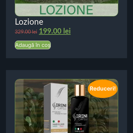
Lozione
199.00
lei
329.00
lei
Adaugă în coș
Reduceri!