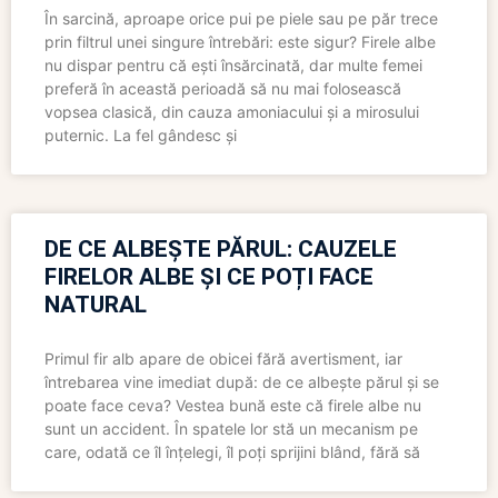
În sarcină, aproape orice pui pe piele sau pe păr trece
prin filtrul unei singure întrebări: este sigur? Firele albe
nu dispar pentru că ești însărcinată, dar multe femei
preferă în această perioadă să nu mai folosească
vopsea clasică, din cauza amoniacului și a mirosului
puternic. La fel gândesc și
DE CE ALBEȘTE PĂRUL: CAUZELE
FIRELOR ALBE ȘI CE POȚI FACE
NATURAL
Primul fir alb apare de obicei fără avertisment, iar
întrebarea vine imediat după: de ce albește părul și se
poate face ceva? Vestea bună este că firele albe nu
sunt un accident. În spatele lor stă un mecanism pe
care, odată ce îl înțelegi, îl poți sprijini blând, fără să