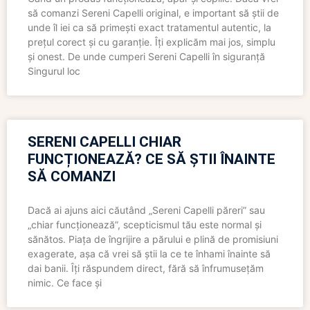
să comanzi Sereni Capelli original, e important să știi de
unde îl iei ca să primești exact tratamentul autentic, la
prețul corect și cu garanție. Îți explicăm mai jos, simplu
și onest. De unde cumperi Sereni Capelli în siguranță
Singurul loc
SERENI CAPELLI CHIAR
FUNCȚIONEAZĂ? CE SĂ ȘTII ÎNAINTE
SĂ COMANZI
Dacă ai ajuns aici căutând „Sereni Capelli păreri” sau
„chiar funcționează”, scepticismul tău este normal și
sănătos. Piața de îngrijire a părului e plină de promisiuni
exagerate, așa că vrei să știi la ce te înhami înainte să
dai banii. Îți răspundem direct, fără să înfrumusețăm
nimic. Ce face și