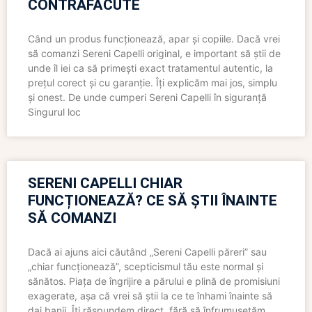
CONTRAFĂCUTE
Când un produs funcționează, apar și copiile. Dacă vrei
să comanzi Sereni Capelli original, e important să știi de
unde îl iei ca să primești exact tratamentul autentic, la
prețul corect și cu garanție. Îți explicăm mai jos, simplu
și onest. De unde cumperi Sereni Capelli în siguranță
Singurul loc
SERENI CAPELLI CHIAR
FUNCȚIONEAZĂ? CE SĂ ȘTII ÎNAINTE
SĂ COMANZI
Dacă ai ajuns aici căutând „Sereni Capelli păreri” sau
„chiar funcționează”, scepticismul tău este normal și
sănătos. Piața de îngrijire a părului e plină de promisiuni
exagerate, așa că vrei să știi la ce te înhami înainte să
dai banii. Îți răspundem direct, fără să înfrumusețăm