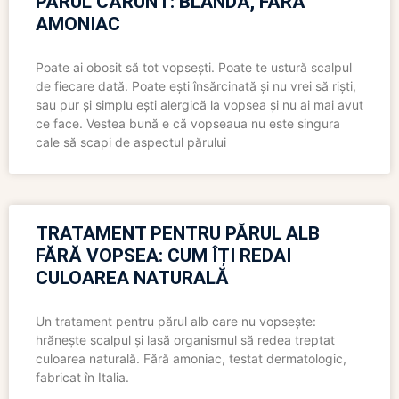
PĂRUL CĂRUNT: BLÂNDĂ, FĂRĂ
AMONIAC
Poate ai obosit să tot vopsești. Poate te ustură scalpul
de fiecare dată. Poate ești însărcinată și nu vrei să riști,
sau pur și simplu ești alergică la vopsea și nu ai mai avut
ce face. Vestea bună e că vopseaua nu este singura
cale să scapi de aspectul părului
TRATAMENT PENTRU PĂRUL ALB
FĂRĂ VOPSEA: CUM ÎȚI REDAI
CULOAREA NATURALĂ
Un tratament pentru părul alb care nu vopsește:
hrănește scalpul și lasă organismul să redea treptat
culoarea naturală. Fără amoniac, testat dermatologic,
fabricat în Italia.