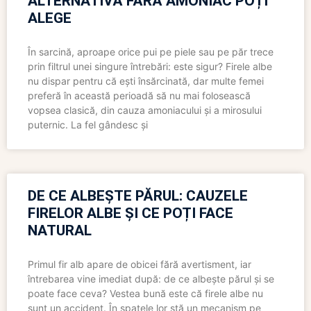
ALTERNATIVĂ FĂRĂ AMONIAC POȚI
ALEGE
În sarcină, aproape orice pui pe piele sau pe păr trece
prin filtrul unei singure întrebări: este sigur? Firele albe
nu dispar pentru că ești însărcinată, dar multe femei
preferă în această perioadă să nu mai folosească
vopsea clasică, din cauza amoniacului și a mirosului
puternic. La fel gândesc și
DE CE ALBEȘTE PĂRUL: CAUZELE
FIRELOR ALBE ȘI CE POȚI FACE
NATURAL
Primul fir alb apare de obicei fără avertisment, iar
întrebarea vine imediat după: de ce albește părul și se
poate face ceva? Vestea bună este că firele albe nu
sunt un accident. În spatele lor stă un mecanism pe