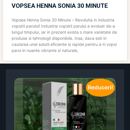
VOPSEA HENNA SONIA 30 MINUTE
Vopsea Henna Sonia 30 Minute – Revolutia in industria
vopsirii parului! Industria vopsirii parului a evoluat de-a
lungul timpului, iar in prezent exista o mare varietate de
produse si tehnologii disponibile. Insa, daca esti in
cautarea unei solutii eficiente si rapide pentru a-ti vopsi
parul in nuante vibrante si naturale,
Reduceri!