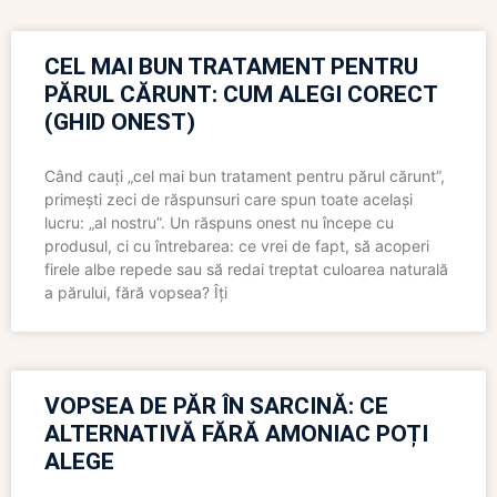
CEL MAI BUN TRATAMENT PENTRU
PĂRUL CĂRUNT: CUM ALEGI CORECT
(GHID ONEST)
Când cauți „cel mai bun tratament pentru părul cărunt”,
primești zeci de răspunsuri care spun toate același
lucru: „al nostru”. Un răspuns onest nu începe cu
produsul, ci cu întrebarea: ce vrei de fapt, să acoperi
firele albe repede sau să redai treptat culoarea naturală
a părului, fără vopsea? Îți
VOPSEA DE PĂR ÎN SARCINĂ: CE
ALTERNATIVĂ FĂRĂ AMONIAC POȚI
ALEGE