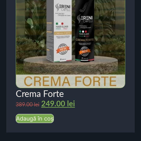
Crema Forte
249.00
lei
389.00
lei
Adaugă în coș