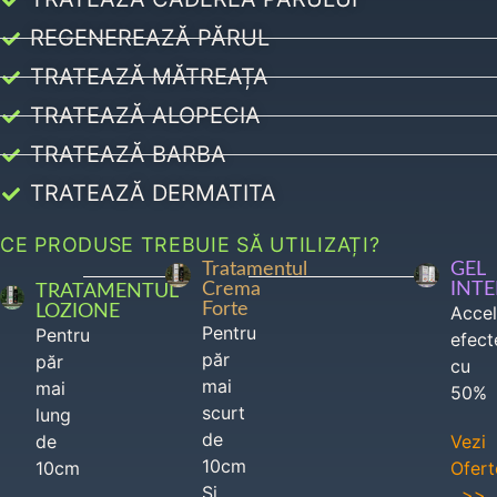
REGENEREAZĂ PĂRUL
TRATEAZĂ MĂTREAȚA
TRATEAZĂ ALOPECIA
TRATEAZĂ BARBA
TRATEAZĂ DERMATITA
CE PRODUSE TREBUIE SĂ UTILIZAȚI?
Tratamentul
GEL
Crema
INT
TRATAMENTUL
Forte
LOZIONE
Acce
Pentru
Pentru
efect
păr
păr
cu
mai
mai
50%
scurt
lung
de
de
Vezi
10cm
10cm
Ofert
Si
>>