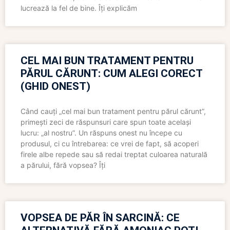
lucrează la fel de bine. Îți explicăm
CEL MAI BUN TRATAMENT PENTRU
PĂRUL CĂRUNT: CUM ALEGI CORECT
(GHID ONEST)
Când cauți „cel mai bun tratament pentru părul cărunt”,
primești zeci de răspunsuri care spun toate același
lucru: „al nostru”. Un răspuns onest nu începe cu
produsul, ci cu întrebarea: ce vrei de fapt, să acoperi
firele albe repede sau să redai treptat culoarea naturală
a părului, fără vopsea? Îți
VOPSEA DE PĂR ÎN SARCINĂ: CE