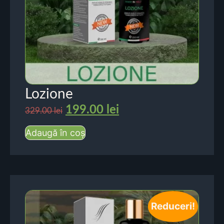
Lozione
199.00
lei
329.00
lei
Adaugă în coș
Reduceri!