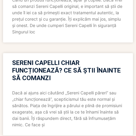
să comanzi Sereni Capelli original, e important să știi de
unde îl iei ca să primești exact tratamentul autentic, la
prețul corect și cu garanție. Îți explicăm mai jos, simplu
și onest. De unde cumperi Sereni Capelli în siguranță
Singurul loc
SERENI CAPELLI CHIAR
FUNCȚIONEAZĂ? CE SĂ ȘTII ÎNAINTE
SĂ COMANZI
Dacă ai ajuns aici căutând „Sereni Capelli păreri” sau
„chiar funcționează”, scepticismul tău este normal și
sănătos. Piața de îngrijire a părului e plină de promisiuni
exagerate, așa că vrei să știi la ce te înhami înainte să
dai banii. Îți răspundem direct, fără să înfrumusețăm
nimic. Ce face și