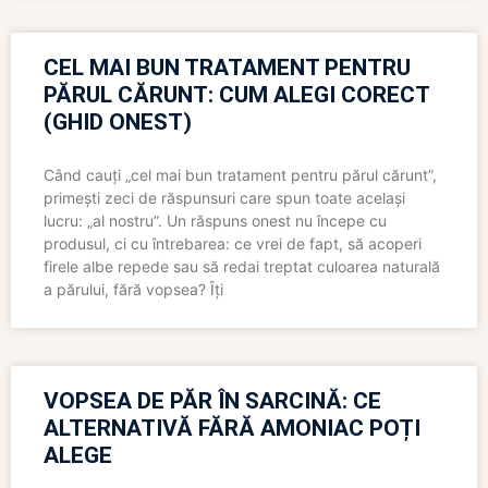
CEL MAI BUN TRATAMENT PENTRU
PĂRUL CĂRUNT: CUM ALEGI CORECT
(GHID ONEST)
Când cauți „cel mai bun tratament pentru părul cărunt”,
primești zeci de răspunsuri care spun toate același
lucru: „al nostru”. Un răspuns onest nu începe cu
produsul, ci cu întrebarea: ce vrei de fapt, să acoperi
firele albe repede sau să redai treptat culoarea naturală
a părului, fără vopsea? Îți
VOPSEA DE PĂR ÎN SARCINĂ: CE
ALTERNATIVĂ FĂRĂ AMONIAC POȚI
ALEGE