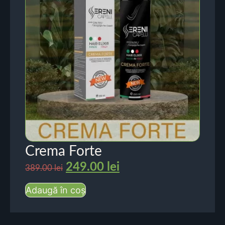
Crema Forte
249.00
lei
389.00
lei
Adaugă în coș