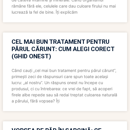
rămâne fără ele, celulele care dau culoare firului nu mai
lucrează la fel de bine. Îți explicăm
CEL MAI BUN TRATAMENT PENTRU
PĂRUL CĂRUNT: CUM ALEGI CORECT
(GHID ONEST)
Când cauți „cel mai bun tratament pentru părul cărunt”,
primești zeci de răspunsuri care spun toate același
lucru: „al nostru”. Un răspuns onest nu începe cu
produsul, ci cu întrebarea: ce vrei de fapt, să acoperi
firele albe repede sau să redai treptat culoarea naturală
a părului, fără vopsea? Îți