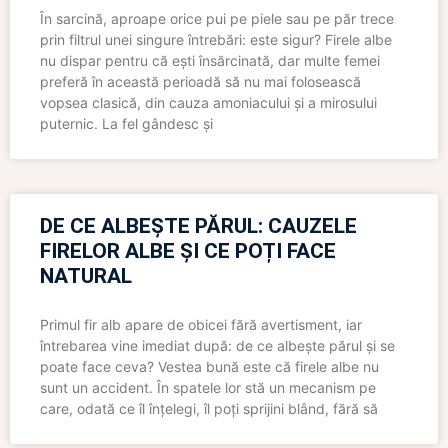
În sarcină, aproape orice pui pe piele sau pe păr trece
prin filtrul unei singure întrebări: este sigur? Firele albe
nu dispar pentru că ești însărcinată, dar multe femei
preferă în această perioadă să nu mai folosească
vopsea clasică, din cauza amoniacului și a mirosului
puternic. La fel gândesc și
DE CE ALBEȘTE PĂRUL: CAUZELE
FIRELOR ALBE ȘI CE POȚI FACE
NATURAL
Primul fir alb apare de obicei fără avertisment, iar
întrebarea vine imediat după: de ce albește părul și se
poate face ceva? Vestea bună este că firele albe nu
sunt un accident. În spatele lor stă un mecanism pe
care, odată ce îl înțelegi, îl poți sprijini blând, fără să