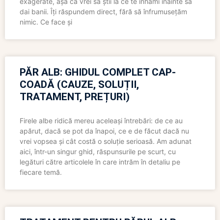
exagerate, așa că vrei să știi la ce te înhami înainte să
dai banii. Îți răspundem direct, fără să înfrumusețăm
nimic. Ce face și
PĂR ALB: GHIDUL COMPLET CAP-
COADĂ (CAUZE, SOLUȚII,
TRATAMENT, PREȚURI)
Firele albe ridică mereu aceleași întrebări: de ce au
apărut, dacă se pot da înapoi, ce e de făcut dacă nu
vrei vopsea și cât costă o soluție serioasă. Am adunat
aici, într-un singur ghid, răspunsurile pe scurt, cu
legături către articolele în care intrăm în detaliu pe
fiecare temă.