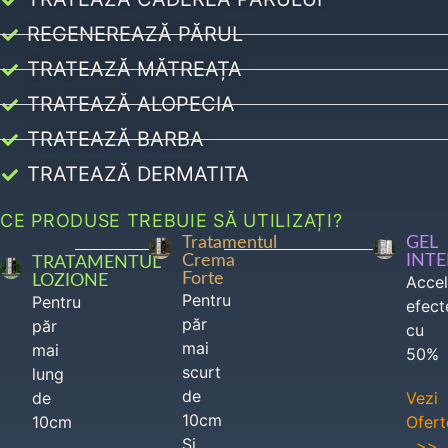
REGENEREAZĂ PĂRUL
TRATEAZĂ MĂTREAȚA
TRATEAZĂ ALOPECIA
TRATEAZĂ BARBA
TRATEAZĂ DERMATITA
CE PRODUSE TREBUIE SĂ UTILIZAȚI?
Tratamentul
GEL
Crema
INT
TRATAMENTUL
Forte
LOZIONE
Acce
Pentru
Pentru
efect
păr
păr
cu
mai
mai
50%
scurt
lung
de
de
Vezi
10cm
10cm
Ofert
Si
>>