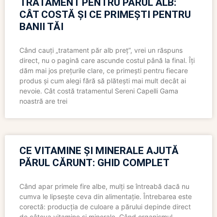
TRATAMENT PENTRU PĂRUL ALB:
CÂT COSTĂ ȘI CE PRIMEȘTI PENTRU
BANII TĂI
Când cauți „tratament păr alb preț”, vrei un răspuns
direct, nu o pagină care ascunde costul până la final. Îți
dăm mai jos prețurile clare, ce primești pentru fiecare
produs și cum alegi fără să plătești mai mult decât ai
nevoie. Cât costă tratamentul Sereni Capelli Gama
noastră are trei
CE VITAMINE ȘI MINERALE AJUTĂ
PĂRUL CĂRUNT: GHID COMPLET
Când apar primele fire albe, mulți se întreabă dacă nu
cumva le lipsește ceva din alimentație. Întrebarea este
corectă: producția de culoare a părului depinde direct
de câteva vitamine și minerale. Când organismul