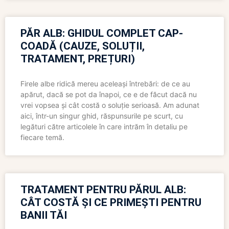
PĂR ALB: GHIDUL COMPLET CAP-
COADĂ (CAUZE, SOLUȚII,
TRATAMENT, PREȚURI)
Firele albe ridică mereu aceleași întrebări: de ce au
apărut, dacă se pot da înapoi, ce e de făcut dacă nu
vrei vopsea și cât costă o soluție serioasă. Am adunat
aici, într-un singur ghid, răspunsurile pe scurt, cu
legături către articolele în care intrăm în detaliu pe
fiecare temă.
TRATAMENT PENTRU PĂRUL ALB:
CÂT COSTĂ ȘI CE PRIMEȘTI PENTRU
BANII TĂI