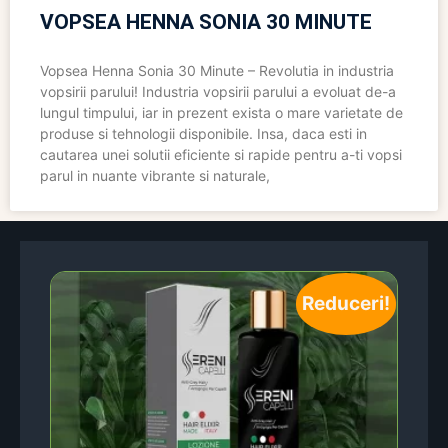
VOPSEA HENNA SONIA 30 MINUTE
Vopsea Henna Sonia 30 Minute – Revolutia in industria
vopsirii parului! Industria vopsirii parului a evoluat de-a
lungul timpului, iar in prezent exista o mare varietate de
produse si tehnologii disponibile. Insa, daca esti in
cautarea unei solutii eficiente si rapide pentru a-ti vopsi
parul in nuante vibrante si naturale,
Reduceri!