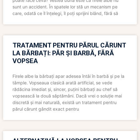
poate face ceva? Vestea bună este că firele albe nu
sunt un accident. În spatele lor stă un mecanism pe
care, odată ce îl înțelegi, îl poți sprijini blând, fără să
TRATAMENT PENTRU PĂRUL CĂRUNT
LA BĂRBAȚI: PĂR ȘI BARBĂ, FĂRĂ
VOPSEA
Firele albe la bărbați apar adesea întâi în barbă și pe la
tâmple. Vopseaua clasică arată artificial, se vede
rădăcina imediat și, sincer, puțini bărbați au chef să
vopsească la două săptămâni. Dacă vrei o soluție mai
discretă și mai naturală, există un tratament pentru
părul cărunt gândit exact pentru