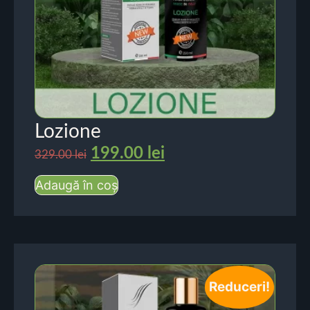
Lozione
199.00
lei
329.00
lei
Adaugă în coș
Reduceri!