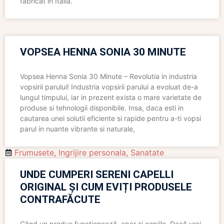
fabricat în Italia.
VOPSEA HENNA SONIA 30 MINUTE
Vopsea Henna Sonia 30 Minute – Revolutia in industria
vopsirii parului! Industria vopsirii parului a evoluat de-a
lungul timpului, iar in prezent exista o mare varietate de
produse si tehnologii disponibile. Insa, daca esti in
cautarea unei solutii eficiente si rapide pentru a-ti vopsi
parul in nuante vibrante si naturale,
Frumusete
,
Ingrijire personala
,
Sanatate
UNDE CUMPERI SERENI CAPELLI
ORIGINAL ȘI CUM EVIȚI PRODUSELE
CONTRAFĂCUTE
Când un produs funcționează, apar și copiile. Dacă vrei