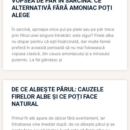
VOPSEA DE PĂR ÎN SARCINĂ: CE
ALTERNATIVĂ FĂRĂ AMONIAC POȚI
ALEGE
În sarcină, aproape orice pui pe piele sau pe păr trece
prin filtrul unei singure întrebări: este sigur? Firele albe
nu dispar pentru că ești însărcinată, dar multe femei
preferă în această perioadă să nu mai folosească
vopsea clasică, din cauza amoniacului și a mirosului
puternic. La fel gândesc și
DE CE ALBEȘTE PĂRUL: CAUZELE
FIRELOR ALBE ȘI CE POȚI FACE
NATURAL
Primul fir alb apare de obicei fără avertisment, iar
întrebarea vine imediat după: de ce albește părul și se