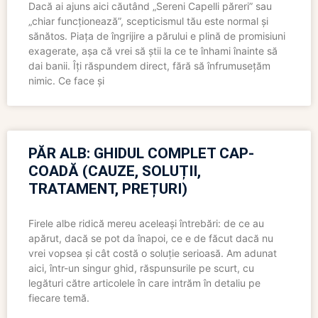
Dacă ai ajuns aici căutând „Sereni Capelli păreri” sau
„chiar funcționează”, scepticismul tău este normal și
sănătos. Piața de îngrijire a părului e plină de promisiuni
exagerate, așa că vrei să știi la ce te înhami înainte să
dai banii. Îți răspundem direct, fără să înfrumusețăm
nimic. Ce face și
PĂR ALB: GHIDUL COMPLET CAP-
COADĂ (CAUZE, SOLUȚII,
TRATAMENT, PREȚURI)
Firele albe ridică mereu aceleași întrebări: de ce au
apărut, dacă se pot da înapoi, ce e de făcut dacă nu
vrei vopsea și cât costă o soluție serioasă. Am adunat
aici, într-un singur ghid, răspunsurile pe scurt, cu
legături către articolele în care intrăm în detaliu pe
fiecare temă.