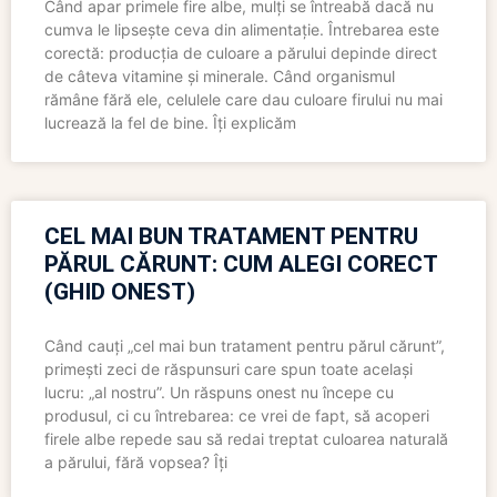
Când apar primele fire albe, mulți se întreabă dacă nu
cumva le lipsește ceva din alimentație. Întrebarea este
corectă: producția de culoare a părului depinde direct
de câteva vitamine și minerale. Când organismul
rămâne fără ele, celulele care dau culoare firului nu mai
lucrează la fel de bine. Îți explicăm
CEL MAI BUN TRATAMENT PENTRU
PĂRUL CĂRUNT: CUM ALEGI CORECT
(GHID ONEST)
Când cauți „cel mai bun tratament pentru părul cărunt”,
primești zeci de răspunsuri care spun toate același
lucru: „al nostru”. Un răspuns onest nu începe cu
produsul, ci cu întrebarea: ce vrei de fapt, să acoperi
firele albe repede sau să redai treptat culoarea naturală
a părului, fără vopsea? Îți