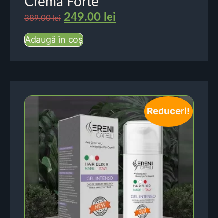
Crema Forte
249.00
lei
389.00
lei
Adaugă în coș
Reduceri!