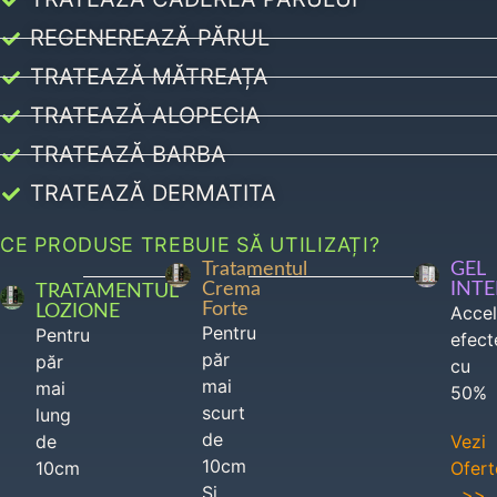
REGENEREAZĂ PĂRUL
TRATEAZĂ MĂTREAȚA
TRATEAZĂ ALOPECIA
TRATEAZĂ BARBA
TRATEAZĂ DERMATITA
CE PRODUSE TREBUIE SĂ UTILIZAȚI?
Tratamentul
GEL
Crema
INT
TRATAMENTUL
Forte
LOZIONE
Acce
Pentru
Pentru
efect
păr
păr
cu
mai
mai
50%
scurt
lung
de
de
Vezi
10cm
10cm
Ofert
Si
>>