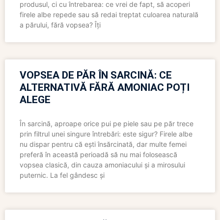
produsul, ci cu întrebarea: ce vrei de fapt, să acoperi
firele albe repede sau să redai treptat culoarea naturală
a părului, fără vopsea? Îți
VOPSEA DE PĂR ÎN SARCINĂ: CE
ALTERNATIVĂ FĂRĂ AMONIAC POȚI
ALEGE
În sarcină, aproape orice pui pe piele sau pe păr trece
prin filtrul unei singure întrebări: este sigur? Firele albe
nu dispar pentru că ești însărcinată, dar multe femei
preferă în această perioadă să nu mai folosească
vopsea clasică, din cauza amoniacului și a mirosului
puternic. La fel gândesc și