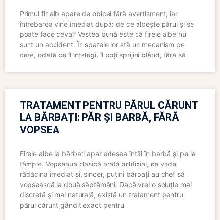
Primul fir alb apare de obicei fără avertisment, iar
întrebarea vine imediat după: de ce albește părul și se
poate face ceva? Vestea bună este că firele albe nu
sunt un accident. În spatele lor stă un mecanism pe
care, odată ce îl înțelegi, îl poți sprijini blând, fără să
TRATAMENT PENTRU PĂRUL CĂRUNT
LA BĂRBAȚI: PĂR ȘI BARBĂ, FĂRĂ
VOPSEA
Firele albe la bărbați apar adesea întâi în barbă și pe la
tâmple. Vopseaua clasică arată artificial, se vede
rădăcina imediat și, sincer, puțini bărbați au chef să
vopsească la două săptămâni. Dacă vrei o soluție mai
discretă și mai naturală, există un tratament pentru
părul cărunt gândit exact pentru