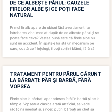
DE CE ALBEȘTE PĂRUL: CAUZELE
FIRELOR ALBE ȘI CE POȚI FACE
NATURAL
Primul fir alb apare de obicei fără avertisment, iar
întrebarea vine imediat după: de ce albește părul și se
poate face ceva? Vestea bună este că firele albe nu
sunt un accident. În spatele lor stă un mecanism pe
care, odată ce îl înțelegi, îl poți sprijini blând, fără să
TRATAMENT PENTRU PĂRUL CĂRUNT
LA BĂRBAȚI: PĂR ȘI BARBĂ, FĂRĂ
VOPSEA
Firele albe la bărbați apar adesea întâi în barbă și pe la
tâmple. Vopseaua clasică arată artificial, se vede
rădăcina imediat și, sincer, puțini bărbați au chef să