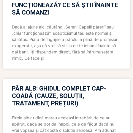
FUNCȚIONEAZĂ? CE SĂ ȘTII ÎNAINTE
SĂ COMANZI
Dacă ai ajuns aici căutând „Sereni Capelli păreri” sau
„chiar funcționează”, scepticismul tău este normal și
sănătos. Piața de îngrijire a părului e plină de promisiuni
exagerate, așa că vrei să știi la ce te înhami înainte să
dai banii. Îți răspundem direct, fără să înfrumusețăm
nimic. Ce face și
PĂR ALB: GHIDUL COMPLET CAP-
COADĂ (CAUZE, SOLUȚII,
TRATAMENT, PREȚURI)
Firele albe ridică mereu aceleași întrebări: de ce au
apărut, dacă se pot da înapoi, ce e de făcut dacă nu
vrei vopsea și cât costă o soluție serioasă. Am adunat