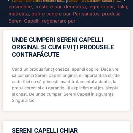
sampon stimularea cresterii parului
sampon fara parabeni sulfati si sare
cosmetice
,
crestere par
,
dermatita
,
ingrijire par
,
Italia
,
matreata
,
oprire cadere par
,
Par sanatos
,
produse
Sereni Capelli
,
regenerare par
UNDE CUMPERI SERENI CAPELLI
ORIGINAL ȘI CUM EVIȚI PRODUSELE
CONTRAFĂCUTE
Când un produs funcționează, apar și copiile. Dacă vrei
să comanzi Sereni Capelli original, e important să știi de
unde îl iei ca să primești exact tratamentul autentic, la
prețul corect și cu garanție. Îți explicăm mai jos, simplu
și onest. De unde cumperi Sereni Capelli în siguranță
Singurul loc
SERENI CAPELLI CHIAR