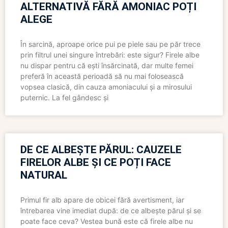
ALTERNATIVĂ FĂRĂ AMONIAC POȚI
ALEGE
În sarcină, aproape orice pui pe piele sau pe păr trece
prin filtrul unei singure întrebări: este sigur? Firele albe
nu dispar pentru că ești însărcinată, dar multe femei
preferă în această perioadă să nu mai folosească
vopsea clasică, din cauza amoniacului și a mirosului
puternic. La fel gândesc și
DE CE ALBEȘTE PĂRUL: CAUZELE
FIRELOR ALBE ȘI CE POȚI FACE
NATURAL
Primul fir alb apare de obicei fără avertisment, iar
întrebarea vine imediat după: de ce albește părul și se
poate face ceva? Vestea bună este că firele albe nu