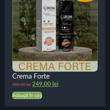
Crema Forte
249.00
lei
389.00
lei
Adaugă în coș