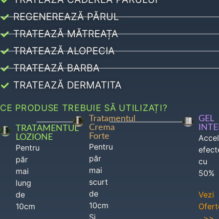
REGENEREAZĂ PĂRUL
TRATEAZĂ MĂTREAȚA
TRATEAZĂ ALOPECIA
TRATEAZĂ BARBA
TRATEAZĂ DERMATITA
CE PRODUSE TREBUIE SĂ UTILIZAȚI?
Tratamentul
GEL
Crema
INT
TRATAMENTUL
Forte
LOZIONE
Acce
Pentru
Pentru
efect
păr
păr
cu
mai
mai
50%
scurt
lung
de
de
Vezi
10cm
10cm
Ofert
Si
>>