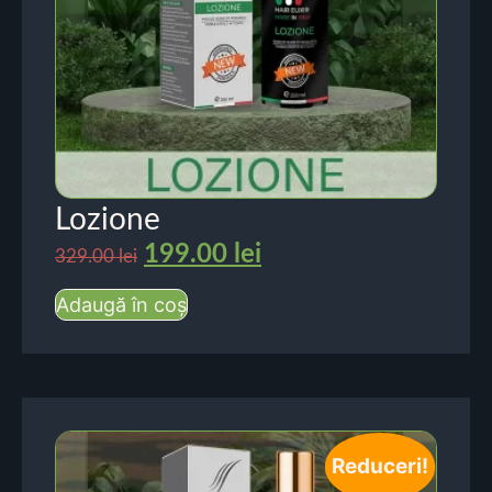
Lozione
199.00
lei
329.00
lei
Adaugă în coș
Reduceri!