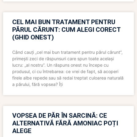
CEL MAI BUN TRATAMENT PENTRU
PĂRUL CĂRUNT: CUM ALEGI CORECT
(GHID ONEST)
Când cauți „cel mai bun tratament pentru părul cărunt”,
primești zeci de răspunsuri care spun toate același
lucru: „al nostru”. Un răspuns onest nu începe cu
produsul, ci cu întrebarea: ce vrei de fapt, să acoperi
firele albe repede sau să redai treptat culoarea naturală
a părului, fără vopsea? Îți
VOPSEA DE PĂR ÎN SARCINĂ: CE
ALTERNATIVĂ FĂRĂ AMONIAC POȚI
ALEGE