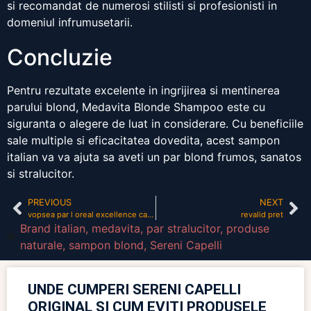
si recomandat de numerosi stilisti si profesionisti in
domeniul infrumusetarii.
Concluzie
Pentru rezultate excelente in ingrijirea si mentinerea
parului blond, Medavita Blonde Shampoo este cu
siguranta o alegere de luat in considerare. Cu beneficiile
sale multiple si eficacitatea dovedita, acest sampon
italian va va ajuta sa aveti un par blond frumos, sanatos
si stralucitor.
PREVIOUS
NEXT
vopsea par l oreal excellence catalog
revalid pret
Brand italian
,
medavita
,
par stralucitor
,
produse
naturale
,
sampon blond
,
Sereni Capelli
UNDE CUMPERI SERENI CAPELLI
ORIGINAL ȘI CUM EVIȚI PRODUSELE