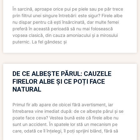
În sarcină, aproape orice pui pe piele sau pe păr trece
prin filtrul unei singure întrebări: este sigur? Firele albe
nu dispar pentru că ești însărcinată, dar multe femei
preferă în această perioadă să nu mai folosească
vopsea clasică, din cauza amoniacului și a mirosului
puternic. La fel gândesc și
DE CE ALBEȘTE PĂRUL: CAUZELE
FIRELOR ALBE ȘI CE POȚI FACE
NATURAL
Primul fir alb apare de obicei fără avertisment, iar
întrebarea vine imediat după: de ce albește părul și se
poate face ceva? Vestea bună este că firele albe nu
sunt un accident. În spatele lor stă un mecanism pe
care, odată ce îl înțelegi, îl poți sprijini blând, fără să