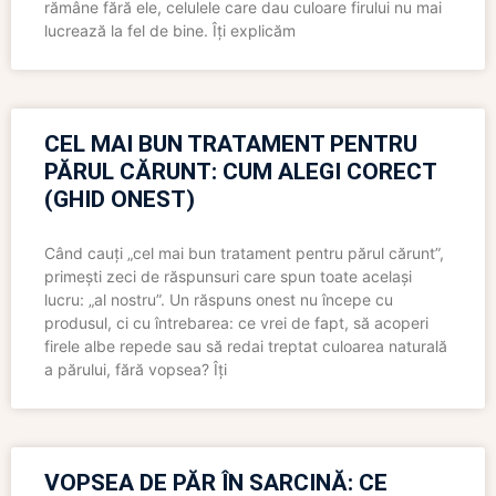
rămâne fără ele, celulele care dau culoare firului nu mai
lucrează la fel de bine. Îți explicăm
CEL MAI BUN TRATAMENT PENTRU
PĂRUL CĂRUNT: CUM ALEGI CORECT
(GHID ONEST)
Când cauți „cel mai bun tratament pentru părul cărunt”,
primești zeci de răspunsuri care spun toate același
lucru: „al nostru”. Un răspuns onest nu începe cu
produsul, ci cu întrebarea: ce vrei de fapt, să acoperi
firele albe repede sau să redai treptat culoarea naturală
a părului, fără vopsea? Îți
VOPSEA DE PĂR ÎN SARCINĂ: CE