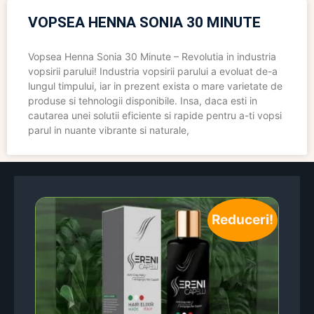
VOPSEA HENNA SONIA 30 MINUTE
Vopsea Henna Sonia 30 Minute – Revolutia in industria
vopsirii parului! Industria vopsirii parului a evoluat de-a
lungul timpului, iar in prezent exista o mare varietate de
produse si tehnologii disponibile. Insa, daca esti in
cautarea unei solutii eficiente si rapide pentru a-ti vopsi
parul in nuante vibrante si naturale,
Reduceri!