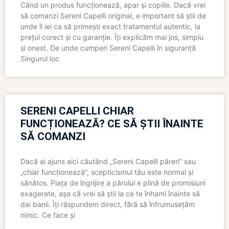
Când un produs funcționează, apar și copiile. Dacă vrei
să comanzi Sereni Capelli original, e important să știi de
unde îl iei ca să primești exact tratamentul autentic, la
prețul corect și cu garanție. Îți explicăm mai jos, simplu
și onest. De unde cumperi Sereni Capelli în siguranță
Singurul loc
SERENI CAPELLI CHIAR
FUNCȚIONEAZĂ? CE SĂ ȘTII ÎNAINTE
SĂ COMANZI
Dacă ai ajuns aici căutând „Sereni Capelli păreri” sau
„chiar funcționează”, scepticismul tău este normal și
sănătos. Piața de îngrijire a părului e plină de promisiuni
exagerate, așa că vrei să știi la ce te înhami înainte să
dai banii. Îți răspundem direct, fără să înfrumusețăm
nimic. Ce face și