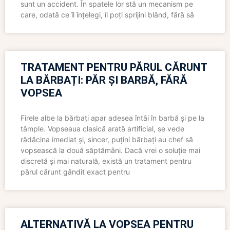
sunt un accident. În spatele lor stă un mecanism pe
care, odată ce îl înțelegi, îl poți sprijini blând, fără să
TRATAMENT PENTRU PĂRUL CĂRUNT
LA BĂRBAȚI: PĂR ȘI BARBĂ, FĂRĂ
VOPSEA
Firele albe la bărbați apar adesea întâi în barbă și pe la
tâmple. Vopseaua clasică arată artificial, se vede
rădăcina imediat și, sincer, puțini bărbați au chef să
vopsească la două săptămâni. Dacă vrei o soluție mai
discretă și mai naturală, există un tratament pentru
părul cărunt gândit exact pentru
ALTERNATIVĂ LA VOPSEA PENTRU