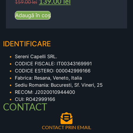
139.00
lei
159.00
lei
Adaugă în coș
IDENTIFICARE
Sereni Capelli SRL.
CODICE FISCALE: IT00343169991
CODICE ESTERO: 000042999166
Fabrica: Resana, Veneto, Italia
Sediu Romania: Bucuresti, Sf. Vineri, 25
RECOM: J2020010944400
CUI: RO42999166
CONTACT
CONTACT PRIN EMAIL