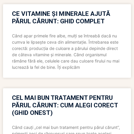
CE VITAMINE ȘI MINERALE AJUTĂ
PĂRUL CĂRUNT: GHID COMPLET
Când apar primele fire albe, mulți se întreabă dacă nu
cumva le lipsește ceva din alimentație. Întrebarea este
corectă: producția de culoare a părului depinde direct
de câteva vitamine și minerale. Când organismul
rămâne fără ele, celulele care dau culoare firului nu mai
lucrează la fel de bine. Îți explicăm
CEL MAI BUN TRATAMENT PENTRU
PĂRUL CĂRUNT: CUM ALEGI CORECT
(GHID ONEST)
Când cauți „cel mai bun tratament pentru părul cărunt”,
primești zeci de răspunsuri care spun toate același