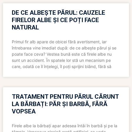
DE CE ALBEȘTE PĂRUL: CAUZELE
FIRELOR ALBE ȘI CE POȚI FACE
NATURAL
Primul fir alb apare de obicei fără avertisment, iar
întrebarea vine imediat după: de ce albește părul și se
poate face ceva? Vestea bună este că firele albe nu
sunt un accident. În spatele lor stă un mecanism pe
care, odată ce îl înțelegi, îl poți sprijini blând, fără să
TRATAMENT PENTRU PĂRUL CĂRUNT
LA BĂRBAȚI: PĂR ȘI BARBĂ, FĂRĂ
VOPSEA
Firele albe la bărbați apar adesea întâi în barbă și pe la
tâmple. Vopseaua clasică arată artificial, se vede