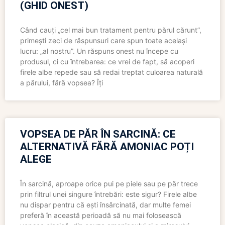
(GHID ONEST)
Când cauți „cel mai bun tratament pentru părul cărunt”,
primești zeci de răspunsuri care spun toate același
lucru: „al nostru”. Un răspuns onest nu începe cu
produsul, ci cu întrebarea: ce vrei de fapt, să acoperi
firele albe repede sau să redai treptat culoarea naturală
a părului, fără vopsea? Îți
VOPSEA DE PĂR ÎN SARCINĂ: CE
ALTERNATIVĂ FĂRĂ AMONIAC POȚI
ALEGE
În sarcină, aproape orice pui pe piele sau pe păr trece
prin filtrul unei singure întrebări: este sigur? Firele albe
nu dispar pentru că ești însărcinată, dar multe femei
preferă în această perioadă să nu mai folosească