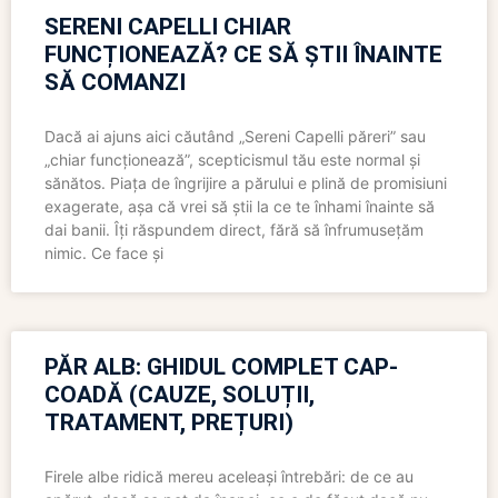
SERENI CAPELLI CHIAR
FUNCȚIONEAZĂ? CE SĂ ȘTII ÎNAINTE
SĂ COMANZI
Dacă ai ajuns aici căutând „Sereni Capelli păreri” sau
„chiar funcționează”, scepticismul tău este normal și
sănătos. Piața de îngrijire a părului e plină de promisiuni
exagerate, așa că vrei să știi la ce te înhami înainte să
dai banii. Îți răspundem direct, fără să înfrumusețăm
nimic. Ce face și
PĂR ALB: GHIDUL COMPLET CAP-
COADĂ (CAUZE, SOLUȚII,
TRATAMENT, PREȚURI)
Firele albe ridică mereu aceleași întrebări: de ce au