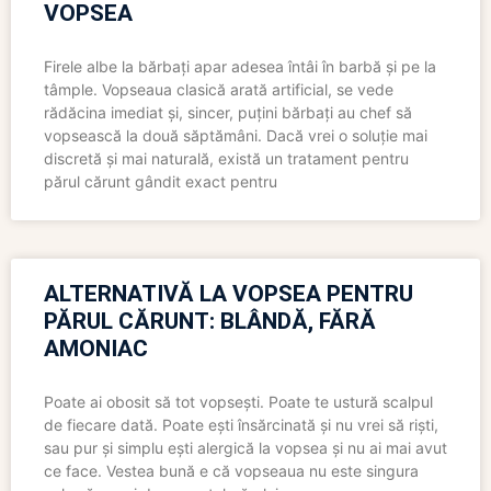
VOPSEA
Firele albe la bărbați apar adesea întâi în barbă și pe la
tâmple. Vopseaua clasică arată artificial, se vede
rădăcina imediat și, sincer, puțini bărbați au chef să
vopsească la două săptămâni. Dacă vrei o soluție mai
discretă și mai naturală, există un tratament pentru
părul cărunt gândit exact pentru
ALTERNATIVĂ LA VOPSEA PENTRU
PĂRUL CĂRUNT: BLÂNDĂ, FĂRĂ
AMONIAC
Poate ai obosit să tot vopsești. Poate te ustură scalpul
de fiecare dată. Poate ești însărcinată și nu vrei să riști,
sau pur și simplu ești alergică la vopsea și nu ai mai avut
ce face. Vestea bună e că vopseaua nu este singura