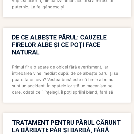
vopsea clasică, din cauza amoniacului și a mirosului
puternic. La fel gândesc și
DE CE ALBEȘTE PĂRUL: CAUZELE
FIRELOR ALBE ȘI CE POȚI FACE
NATURAL
Primul fir alb apare de obicei fără avertisment, iar
întrebarea vine imediat după: de ce albește părul și se
poate face ceva? Vestea bună este că firele albe nu
sunt un accident. În spatele lor stă un mecanism pe
care, odată ce îl înțelegi, îl poți sprijini blând, fără să
TRATAMENT PENTRU PĂRUL CĂRUNT
LA BĂRBAȚI: PĂR ȘI BARBĂ, FĂRĂ