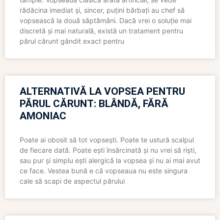
rădăcina imediat și, sincer, puțini bărbați au chef să
vopsească la două săptămâni. Dacă vrei o soluție mai
discretă și mai naturală, există un tratament pentru
părul cărunt gândit exact pentru
ALTERNATIVĂ LA VOPSEA PENTRU
PĂRUL CĂRUNT: BLÂNDĂ, FĂRĂ
AMONIAC
Poate ai obosit să tot vopsești. Poate te ustură scalpul
de fiecare dată. Poate ești însărcinată și nu vrei să riști,
sau pur și simplu ești alergică la vopsea și nu ai mai avut
ce face. Vestea bună e că vopseaua nu este singura
cale să scapi de aspectul părului