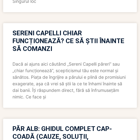
Singurul loc
SERENI CAPELLI CHIAR
FUNCȚIONEAZĂ? CE SĂ ȘTII ÎNAINTE
SĂ COMANZI
Dacă ai ajuns aici căutând „Sereni Capelli păreri” sau
„chiar funcționează”, scepticismul tău este normal și
sănătos. Piața de îngrijire a părului e plină de promisiuni
exagerate, așa că vrei să știi la ce te înhami înainte să
dai banii. Îți răspundem direct, fără să înfrumusețăm
nimic. Ce face și
PĂR ALB: GHIDUL COMPLET CAP-
COADĂ (CAUZE, SOLUȚII,