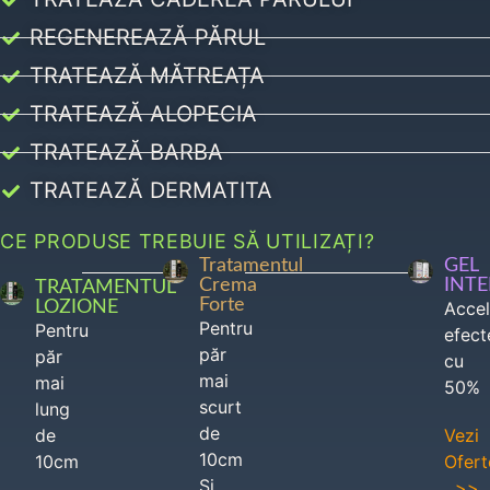
REGENEREAZĂ PĂRUL
TRATEAZĂ MĂTREAȚA
TRATEAZĂ ALOPECIA
TRATEAZĂ BARBA
TRATEAZĂ DERMATITA
CE PRODUSE TREBUIE SĂ UTILIZAȚI?
Tratamentul
GEL
Crema
INT
TRATAMENTUL
Forte
LOZIONE
Acce
Pentru
Pentru
efect
păr
păr
cu
mai
mai
50%
scurt
lung
de
de
Vezi
10cm
10cm
Ofert
Si
>>