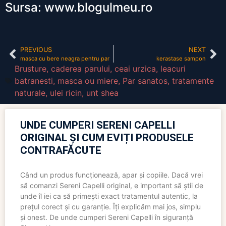
Sursa: www.blogulmeu.ro
PREVIOUS
NEXT
masca cu bere neagra pentru par
kerastase sampon
Brusture
,
caderea parului
,
ceai urzica
,
leacuri
batranesti
,
masca ou miere
,
Par sanatos
,
tratamente
naturale
,
ulei ricin
,
unt shea
UNDE CUMPERI SERENI CAPELLI
ORIGINAL ȘI CUM EVIȚI PRODUSELE
CONTRAFĂCUTE
Când un produs funcționează, apar și copiile. Dacă vrei
să comanzi Sereni Capelli original, e important să știi de
unde îl iei ca să primești exact tratamentul autentic, la
prețul corect și cu garanție. Îți explicăm mai jos, simplu
și onest. De unde cumperi Sereni Capelli în siguranță