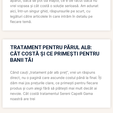
apărut, dacă se pot da înapoi, ce e de făcut dacă nu
vrei vopsea și cât costă o soluție serioasă. Am adunat
aici, într-un singur ghid, răspunsurile pe scurt, cu
legături către articolele în care intrăm în detaliu pe
fiecare temă.
TRATAMENT PENTRU PĂRUL ALB:
CÂT COSTĂ ȘI CE PRIMEȘTI PENTRU
BANII TĂI
Când cauți „tratament păr alb preț”, vrei un răspuns
direct, nu o pagină care ascunde costul până la final. Îți
dăm mai jos prețurile clare, ce primești pentru fiecare
produs și cum alegi fără să plătești mai mult decât ai
nevoie. Cât costă tratamentul Sereni Capelli Gama
noastră are trei