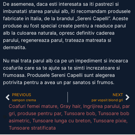
De asemenea, daca esti interesata sa iti pastrezi si
imbunatati starea parului alb, iti recomandam produsele
fabricate in Italia, de la brandul „Sereni Capelli”. Aceste
produse au fost special create pentru a readuce parul
alb la culoarea naturala, opresc definitiv caderea
parului, regenereaza parul, trateaza matreata si
dermatita.
Nu mai trata parul alb ca pe un impediment si incearca
coafurile care sa te ajute sa te simti increzatoare si
frumoasa. Produsele Sereni Capelli sunt alegerea
potrivita pentru a avea un par sanatos si frumos.
PREVIOUS
NEXT
sampon crema
par vopsit blond gri
Coafuri femei mature
,
Gray hair
,
Ingrijirea parului
,
par
gri
,
produse pentru par
,
Tunsoare bob
,
Tunsoare bob
asimetric
,
Tunsoare lunga cu breton
,
Tunsoare pixie
,
Tunsoare stratificata