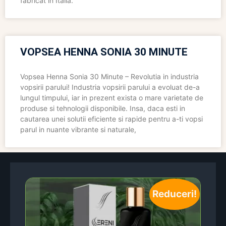
fabricat în Italia.
VOPSEA HENNA SONIA 30 MINUTE
Vopsea Henna Sonia 30 Minute – Revolutia in industria
vopsirii parului! Industria vopsirii parului a evoluat de-a
lungul timpului, iar in prezent exista o mare varietate de
produse si tehnologii disponibile. Insa, daca esti in
cautarea unei solutii eficiente si rapide pentru a-ti vopsi
parul in nuante vibrante si naturale,
Reduceri!