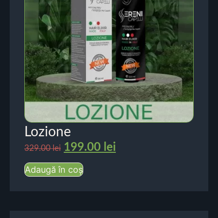
Lozione
199.00
lei
329.00
lei
Adaugă în coș