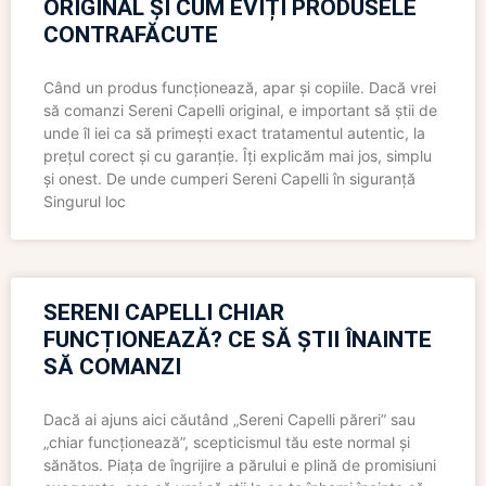
ORIGINAL ȘI CUM EVIȚI PRODUSELE
CONTRAFĂCUTE
Când un produs funcționează, apar și copiile. Dacă vrei
să comanzi Sereni Capelli original, e important să știi de
unde îl iei ca să primești exact tratamentul autentic, la
prețul corect și cu garanție. Îți explicăm mai jos, simplu
și onest. De unde cumperi Sereni Capelli în siguranță
Singurul loc
SERENI CAPELLI CHIAR
FUNCȚIONEAZĂ? CE SĂ ȘTII ÎNAINTE
SĂ COMANZI
Dacă ai ajuns aici căutând „Sereni Capelli păreri” sau
„chiar funcționează”, scepticismul tău este normal și
sănătos. Piața de îngrijire a părului e plină de promisiuni