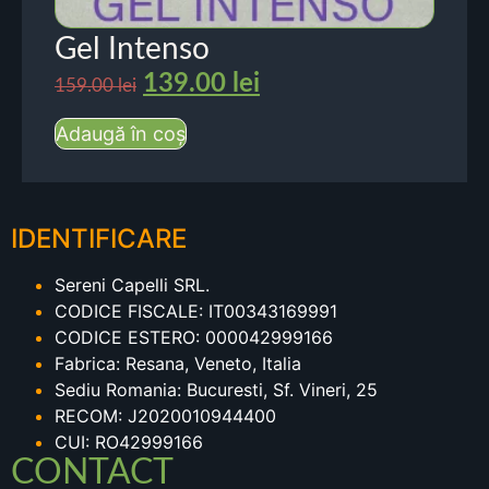
Gel Intenso
139.00
lei
159.00
lei
Adaugă în coș
IDENTIFICARE
Sereni Capelli SRL.
CODICE FISCALE: IT00343169991
CODICE ESTERO: 000042999166
Fabrica: Resana, Veneto, Italia
Sediu Romania: Bucuresti, Sf. Vineri, 25
RECOM: J2020010944400
CUI: RO42999166
CONTACT