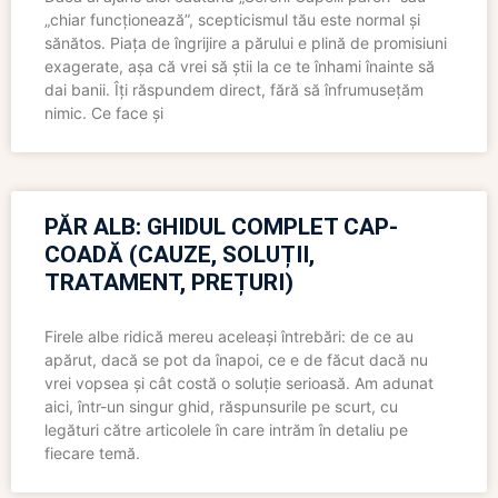
„chiar funcționează”, scepticismul tău este normal și
sănătos. Piața de îngrijire a părului e plină de promisiuni
exagerate, așa că vrei să știi la ce te înhami înainte să
dai banii. Îți răspundem direct, fără să înfrumusețăm
nimic. Ce face și
PĂR ALB: GHIDUL COMPLET CAP-
COADĂ (CAUZE, SOLUȚII,
TRATAMENT, PREȚURI)
Firele albe ridică mereu aceleași întrebări: de ce au
apărut, dacă se pot da înapoi, ce e de făcut dacă nu
vrei vopsea și cât costă o soluție serioasă. Am adunat
aici, într-un singur ghid, răspunsurile pe scurt, cu
legături către articolele în care intrăm în detaliu pe
fiecare temă.