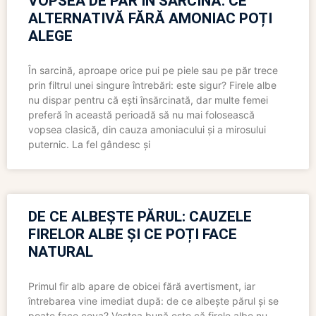
VOPSEA DE PĂR ÎN SARCINĂ: CE
ALTERNATIVĂ FĂRĂ AMONIAC POȚI
ALEGE
În sarcină, aproape orice pui pe piele sau pe păr trece
prin filtrul unei singure întrebări: este sigur? Firele albe
nu dispar pentru că ești însărcinată, dar multe femei
preferă în această perioadă să nu mai folosească
vopsea clasică, din cauza amoniacului și a mirosului
puternic. La fel gândesc și
DE CE ALBEȘTE PĂRUL: CAUZELE
FIRELOR ALBE ȘI CE POȚI FACE
NATURAL
Primul fir alb apare de obicei fără avertisment, iar
întrebarea vine imediat după: de ce albește părul și se
poate face ceva? Vestea bună este că firele albe nu