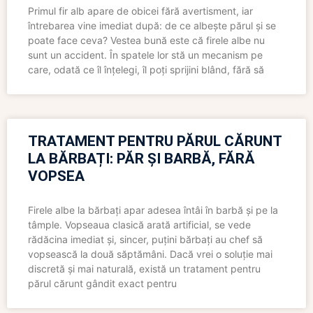
Primul fir alb apare de obicei fără avertisment, iar
întrebarea vine imediat după: de ce albește părul și se
poate face ceva? Vestea bună este că firele albe nu
sunt un accident. În spatele lor stă un mecanism pe
care, odată ce îl înțelegi, îl poți sprijini blând, fără să
TRATAMENT PENTRU PĂRUL CĂRUNT
LA BĂRBAȚI: PĂR ȘI BARBĂ, FĂRĂ
VOPSEA
Firele albe la bărbați apar adesea întâi în barbă și pe la
tâmple. Vopseaua clasică arată artificial, se vede
rădăcina imediat și, sincer, puțini bărbați au chef să
vopsească la două săptămâni. Dacă vrei o soluție mai
discretă și mai naturală, există un tratament pentru
părul cărunt gândit exact pentru