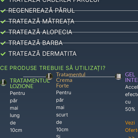
REGENEREAZĂ PĂRUL
TRATEAZĂ MĂTREAȚA
TRATEAZĂ ALOPECIA
TRATEAZĂ BARBA
TRATEAZĂ DERMATITA
CE PRODUSE TREBUIE SĂ UTILIZAȚI?
Tratamentul
GEL
Crema
INT
TRATAMENTUL
Forte
LOZIONE
Acce
Pentru
Pentru
efect
păr
păr
cu
mai
mai
50%
scurt
lung
de
de
Vezi
10cm
10cm
Ofert
Si
>>