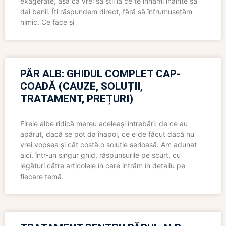
exagerate, așa că vrei să știi la ce te înhami înainte să
dai banii. Îți răspundem direct, fără să înfrumusețăm
nimic. Ce face și
PĂR ALB: GHIDUL COMPLET CAP-
COADĂ (CAUZE, SOLUȚII,
TRATAMENT, PREȚURI)
Firele albe ridică mereu aceleași întrebări: de ce au
apărut, dacă se pot da înapoi, ce e de făcut dacă nu
vrei vopsea și cât costă o soluție serioasă. Am adunat
aici, într-un singur ghid, răspunsurile pe scurt, cu
legături către articolele în care intrăm în detaliu pe
fiecare temă.