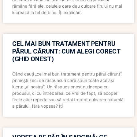
rămâne fără ele, celulele care dau culoare firului nu mai
lucrează la fel de bine. Îți explicăm
CEL MAI BUN TRATAMENT PENTRU
PĂRUL CĂRUNT: CUM ALEGI CORECT
(GHID ONEST)
Când cauți „cel mai bun tratament pentru părul cărunt”,
primești zeci de răspunsuri care spun toate același
lucru: „al nostru”. Un răspuns onest nu începe cu
produsul, ci cu întrebarea: ce vrei de fapt, să acoperi
firele albe repede sau să redai treptat culoarea naturală
a părului, fără vopsea? Îți