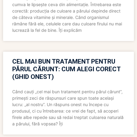
cumva le lipsește ceva din alimentație. Întrebarea este
corectă: producția de culoare a părului depinde direct
de câteva vitamine și minerale. Când organismul
rămâne fără ele, celulele care dau culoare firului nu mai
lucrează la fel de bine. Îți explicăm
CEL MAI BUN TRATAMENT PENTRU
PĂRUL CĂRUNT: CUM ALEGI CORECT
(GHID ONEST)
Când cauți „cel mai bun tratament pentru părul cărunt”,
primești zeci de răspunsuri care spun toate același
lucru: „al nostru”. Un răspuns onest nu începe cu
produsul, ci cu întrebarea: ce vrei de fapt, să acoperi
firele albe repede sau să redai treptat culoarea naturală
a părului, fără vopsea? Îți