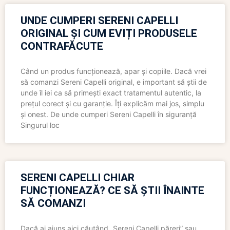
UNDE CUMPERI SERENI CAPELLI
ORIGINAL ȘI CUM EVIȚI PRODUSELE
CONTRAFĂCUTE
Când un produs funcționează, apar și copiile. Dacă vrei
să comanzi Sereni Capelli original, e important să știi de
unde îl iei ca să primești exact tratamentul autentic, la
prețul corect și cu garanție. Îți explicăm mai jos, simplu
și onest. De unde cumperi Sereni Capelli în siguranță
Singurul loc
SERENI CAPELLI CHIAR
FUNCȚIONEAZĂ? CE SĂ ȘTII ÎNAINTE
SĂ COMANZI
Dacă ai ajuns aici căutând „Sereni Capelli păreri” sau