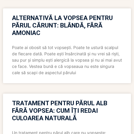
ALTERNATIVĂ LA VOPSEA PENTRU
PĂRUL CĂRUNT: BLÂNDĂ, FĂRĂ
AMONIAC
Poate ai obosit să tot vopsești. Poate te ustură scalpul
de fiecare dată. Poate ești însărcinată și nu vrei să riști,
sau pur și simplu ești alergică la vopsea și nu ai mai avut
ce face. Vestea bună e că vopseaua nu este singura
cale să scapi de aspectul părului
TRATAMENT PENTRU PĂRUL ALB
FĂRĂ VOPSEA: CUM ÎȚI REDAI
CULOAREA NATURALĂ
Un tratament pentru părul alb care nu vopsește: