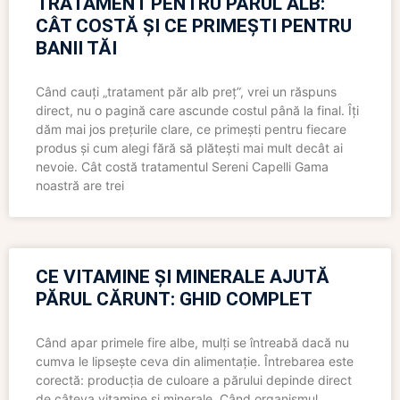
TRATAMENT PENTRU PĂRUL ALB:
CÂT COSTĂ ȘI CE PRIMEȘTI PENTRU
BANII TĂI
Când cauți „tratament păr alb preț”, vrei un răspuns
direct, nu o pagină care ascunde costul până la final. Îți
dăm mai jos prețurile clare, ce primești pentru fiecare
produs și cum alegi fără să plătești mai mult decât ai
nevoie. Cât costă tratamentul Sereni Capelli Gama
noastră are trei
CE VITAMINE ȘI MINERALE AJUTĂ
PĂRUL CĂRUNT: GHID COMPLET
Când apar primele fire albe, mulți se întreabă dacă nu
cumva le lipsește ceva din alimentație. Întrebarea este
corectă: producția de culoare a părului depinde direct
de câteva vitamine și minerale. Când organismul