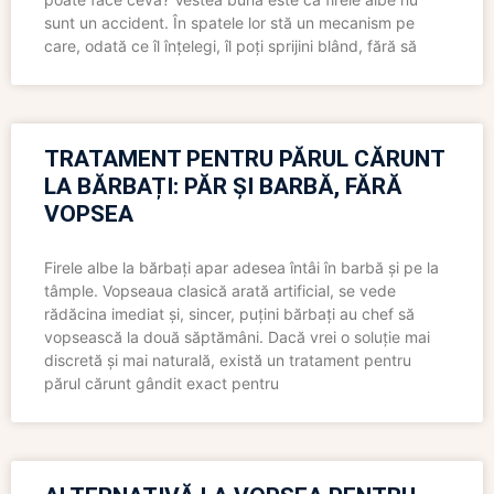
sunt un accident. În spatele lor stă un mecanism pe
care, odată ce îl înțelegi, îl poți sprijini blând, fără să
TRATAMENT PENTRU PĂRUL CĂRUNT
LA BĂRBAȚI: PĂR ȘI BARBĂ, FĂRĂ
VOPSEA
Firele albe la bărbați apar adesea întâi în barbă și pe la
tâmple. Vopseaua clasică arată artificial, se vede
rădăcina imediat și, sincer, puțini bărbați au chef să
vopsească la două săptămâni. Dacă vrei o soluție mai
discretă și mai naturală, există un tratament pentru
părul cărunt gândit exact pentru