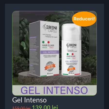
Reduceri!
Gel Intenso
139.00
lei
159.00
lei