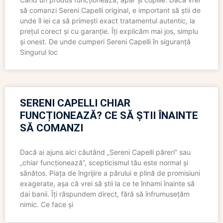
să comanzi Sereni Capelli original, e important să știi de
unde îl iei ca să primești exact tratamentul autentic, la
prețul corect și cu garanție. Îți explicăm mai jos, simplu
și onest. De unde cumperi Sereni Capelli în siguranță
Singurul loc
SERENI CAPELLI CHIAR
FUNCȚIONEAZĂ? CE SĂ ȘTII ÎNAINTE
SĂ COMANZI
Dacă ai ajuns aici căutând „Sereni Capelli păreri” sau
„chiar funcționează”, scepticismul tău este normal și
sănătos. Piața de îngrijire a părului e plină de promisiuni
exagerate, așa că vrei să știi la ce te înhami înainte să
dai banii. Îți răspundem direct, fără să înfrumusețăm
nimic. Ce face și