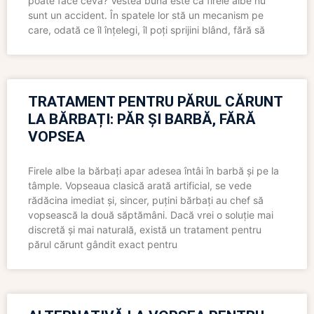
poate face ceva? Vestea bună este că firele albe nu
sunt un accident. În spatele lor stă un mecanism pe
care, odată ce îl înțelegi, îl poți sprijini blând, fără să
TRATAMENT PENTRU PĂRUL CĂRUNT
LA BĂRBAȚI: PĂR ȘI BARBĂ, FĂRĂ
VOPSEA
Firele albe la bărbați apar adesea întâi în barbă și pe la
tâmple. Vopseaua clasică arată artificial, se vede
rădăcina imediat și, sincer, puțini bărbați au chef să
vopsească la două săptămâni. Dacă vrei o soluție mai
discretă și mai naturală, există un tratament pentru
părul cărunt gândit exact pentru