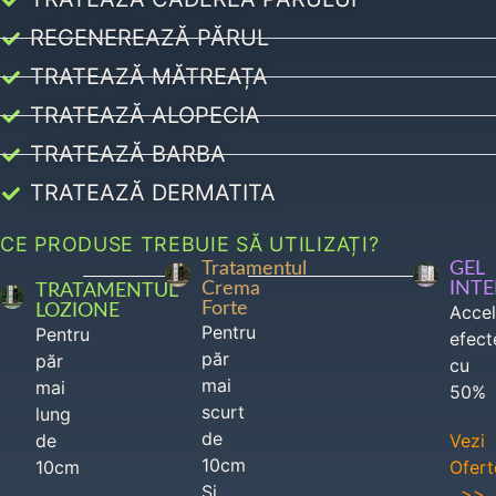
REGENEREAZĂ PĂRUL
TRATEAZĂ MĂTREAȚA
TRATEAZĂ ALOPECIA
TRATEAZĂ BARBA
TRATEAZĂ DERMATITA
CE PRODUSE TREBUIE SĂ UTILIZAȚI?
Tratamentul
GEL
Crema
INT
TRATAMENTUL
Forte
LOZIONE
Acce
Pentru
Pentru
efect
păr
păr
cu
mai
mai
50%
scurt
lung
de
de
Vezi
10cm
10cm
Ofert
Si
>>