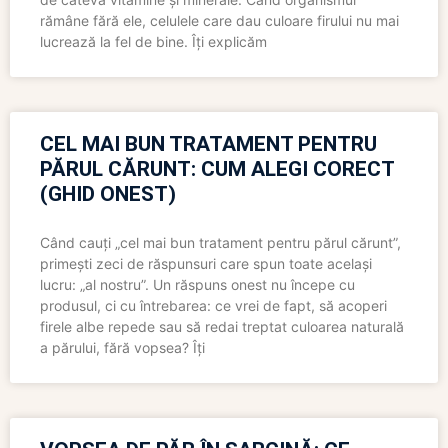
rămâne fără ele, celulele care dau culoare firului nu mai
lucrează la fel de bine. Îți explicăm
CEL MAI BUN TRATAMENT PENTRU
PĂRUL CĂRUNT: CUM ALEGI CORECT
(GHID ONEST)
Când cauți „cel mai bun tratament pentru părul cărunt”,
primești zeci de răspunsuri care spun toate același
lucru: „al nostru”. Un răspuns onest nu începe cu
produsul, ci cu întrebarea: ce vrei de fapt, să acoperi
firele albe repede sau să redai treptat culoarea naturală
a părului, fără vopsea? Îți