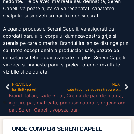
nedorite. Fie ca aveti matreata sau dermatita, Sereni
Capelli va poate ajuta sa va recapatati sanatatea
scalpului si sa aveti un par frumos si curat.
Alegand produsele Sereni Capelli, va asigurati ca
acordati parului si corpului dumneavoastra grija si
atentia pe care o merita. Brandul italian se distinge prin
calitatea exceptionala a produselor sale, bazate pe
cercetari si tehnologii avansate. In plus, Sereni Capelli
vindeca si hraneste parul si pielea, oferind rezultate
vizibile si de durata.
PREVIOUS
NEXT
hairfinity pareri
cate tuburi de vopsea trebuie pentru par mediu
Brand italian
,
cadere par
,
Crema de par
,
dermatita
,
ingrijire par
,
matreata
,
produse naturale
,
regenerare
par
,
Sereni Capelli
,
vopsea par
UNDE CUMPERI SERENI CAPELLI