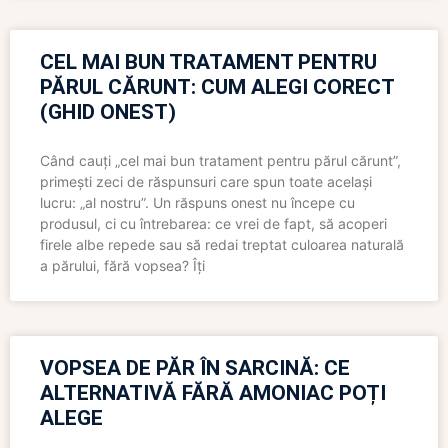
CEL MAI BUN TRATAMENT PENTRU
PĂRUL CĂRUNT: CUM ALEGI CORECT
(GHID ONEST)
Când cauți „cel mai bun tratament pentru părul cărunt”,
primești zeci de răspunsuri care spun toate același
lucru: „al nostru”. Un răspuns onest nu începe cu
produsul, ci cu întrebarea: ce vrei de fapt, să acoperi
firele albe repede sau să redai treptat culoarea naturală
a părului, fără vopsea? Îți
VOPSEA DE PĂR ÎN SARCINĂ: CE
ALTERNATIVĂ FĂRĂ AMONIAC POȚI
ALEGE