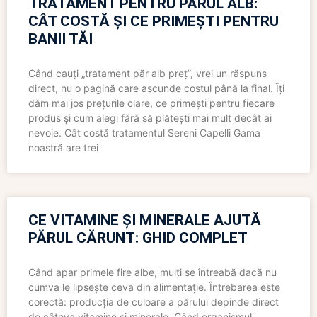
TRATAMENT PENTRU PĂRUL ALB:
CÂT COSTĂ ȘI CE PRIMEȘTI PENTRU
BANII TĂI
Când cauți „tratament păr alb preț”, vrei un răspuns
direct, nu o pagină care ascunde costul până la final. Îți
dăm mai jos prețurile clare, ce primești pentru fiecare
produs și cum alegi fără să plătești mai mult decât ai
nevoie. Cât costă tratamentul Sereni Capelli Gama
noastră are trei
CE VITAMINE ȘI MINERALE AJUTĂ
PĂRUL CĂRUNT: GHID COMPLET
Când apar primele fire albe, mulți se întreabă dacă nu
cumva le lipsește ceva din alimentație. Întrebarea este
corectă: producția de culoare a părului depinde direct
de câteva vitamine și minerale. Când organismul