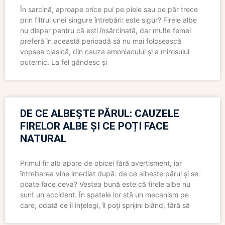
În sarcină, aproape orice pui pe piele sau pe păr trece
prin filtrul unei singure întrebări: este sigur? Firele albe
nu dispar pentru că ești însărcinată, dar multe femei
preferă în această perioadă să nu mai folosească
vopsea clasică, din cauza amoniacului și a mirosului
puternic. La fel gândesc și
DE CE ALBEȘTE PĂRUL: CAUZELE
FIRELOR ALBE ȘI CE POȚI FACE
NATURAL
Primul fir alb apare de obicei fără avertisment, iar
întrebarea vine imediat după: de ce albește părul și se
poate face ceva? Vestea bună este că firele albe nu
sunt un accident. În spatele lor stă un mecanism pe
care, odată ce îl înțelegi, îl poți sprijini blând, fără să