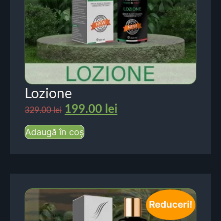
Lozione
199.00
lei
329.00
lei
Adaugă în coș
Reduceri!