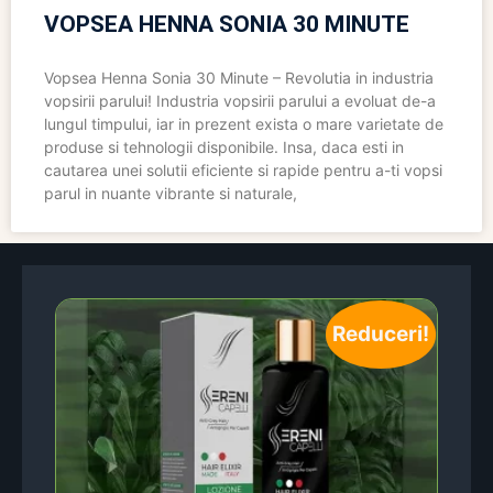
VOPSEA HENNA SONIA 30 MINUTE
Vopsea Henna Sonia 30 Minute – Revolutia in industria
vopsirii parului! Industria vopsirii parului a evoluat de-a
lungul timpului, iar in prezent exista o mare varietate de
produse si tehnologii disponibile. Insa, daca esti in
cautarea unei solutii eficiente si rapide pentru a-ti vopsi
parul in nuante vibrante si naturale,
Reduceri!