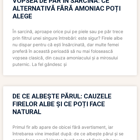
VOPSEA DE PĂR ÎN SARCINĂ: CE
ALTERNATIVĂ FĂRĂ AMONIAC POȚI
ALEGE
În sarcină, aproape orice pui pe piele sau pe păr trece
prin filtrul unei singure întrebări: este sigur? Firele albe
nu dispar pentru că ești însărcinată, dar multe femei
preferă în această perioadă să nu mai folosească
vopsea clasică, din cauza amoniacului și a mirosului
puternic. La fel gândesc și
DE CE ALBEȘTE PĂRUL: CAUZELE
FIRELOR ALBE ȘI CE POȚI FACE
NATURAL
Primul fir alb apare de obicei fără avertisment, iar
întrebarea vine imediat după: de ce albește părul și se