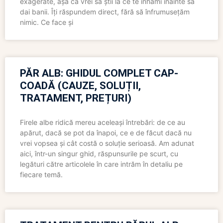
exagerate, așa că vrei să știi la ce te înhami înainte să
dai banii. Îți răspundem direct, fără să înfrumusețăm
nimic. Ce face și
PĂR ALB: GHIDUL COMPLET CAP-
COADĂ (CAUZE, SOLUȚII,
TRATAMENT, PREȚURI)
Firele albe ridică mereu aceleași întrebări: de ce au
apărut, dacă se pot da înapoi, ce e de făcut dacă nu
vrei vopsea și cât costă o soluție serioasă. Am adunat
aici, într-un singur ghid, răspunsurile pe scurt, cu
legături către articolele în care intrăm în detaliu pe
fiecare temă.