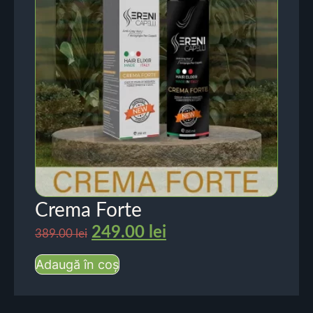
Crema Forte
249.00
lei
389.00
lei
Adaugă în coș