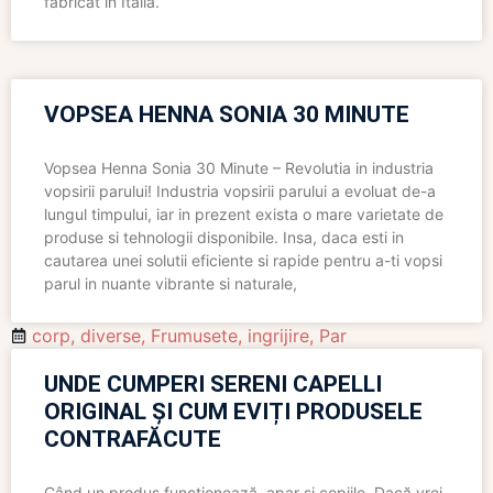
fabricat în Italia.
VOPSEA HENNA SONIA 30 MINUTE
Vopsea Henna Sonia 30 Minute – Revolutia in industria
vopsirii parului! Industria vopsirii parului a evoluat de-a
lungul timpului, iar in prezent exista o mare varietate de
produse si tehnologii disponibile. Insa, daca esti in
cautarea unei solutii eficiente si rapide pentru a-ti vopsi
parul in nuante vibrante si naturale,
corp
,
diverse
,
Frumusete
,
ingrijire
,
Par
UNDE CUMPERI SERENI CAPELLI
ORIGINAL ȘI CUM EVIȚI PRODUSELE
CONTRAFĂCUTE
Când un produs funcționează, apar și copiile. Dacă vrei