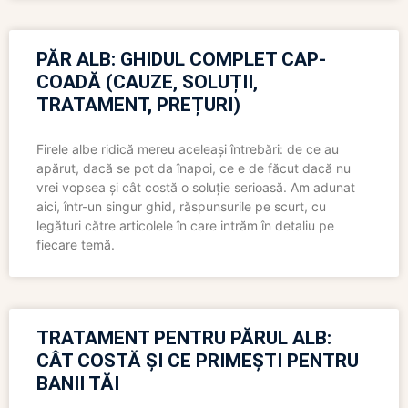
PĂR ALB: GHIDUL COMPLET CAP-
COADĂ (CAUZE, SOLUȚII,
TRATAMENT, PREȚURI)
Firele albe ridică mereu aceleași întrebări: de ce au
apărut, dacă se pot da înapoi, ce e de făcut dacă nu
vrei vopsea și cât costă o soluție serioasă. Am adunat
aici, într-un singur ghid, răspunsurile pe scurt, cu
legături către articolele în care intrăm în detaliu pe
fiecare temă.
TRATAMENT PENTRU PĂRUL ALB:
CÂT COSTĂ ȘI CE PRIMEȘTI PENTRU
BANII TĂI