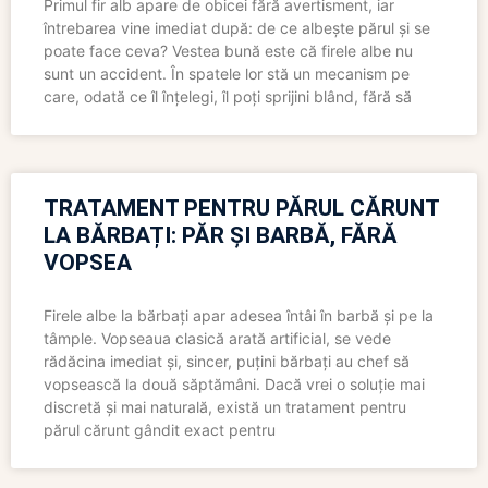
Primul fir alb apare de obicei fără avertisment, iar
întrebarea vine imediat după: de ce albește părul și se
poate face ceva? Vestea bună este că firele albe nu
sunt un accident. În spatele lor stă un mecanism pe
care, odată ce îl înțelegi, îl poți sprijini blând, fără să
TRATAMENT PENTRU PĂRUL CĂRUNT
LA BĂRBAȚI: PĂR ȘI BARBĂ, FĂRĂ
VOPSEA
Firele albe la bărbați apar adesea întâi în barbă și pe la
tâmple. Vopseaua clasică arată artificial, se vede
rădăcina imediat și, sincer, puțini bărbați au chef să
vopsească la două săptămâni. Dacă vrei o soluție mai
discretă și mai naturală, există un tratament pentru
părul cărunt gândit exact pentru