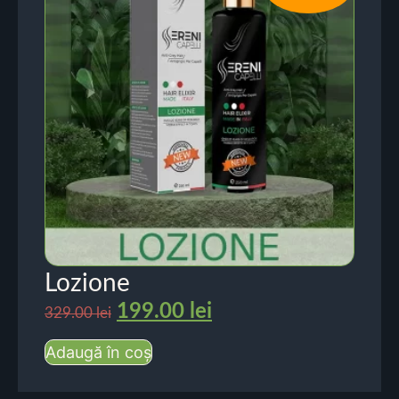
Lozione
199.00
lei
329.00
lei
Adaugă în coș