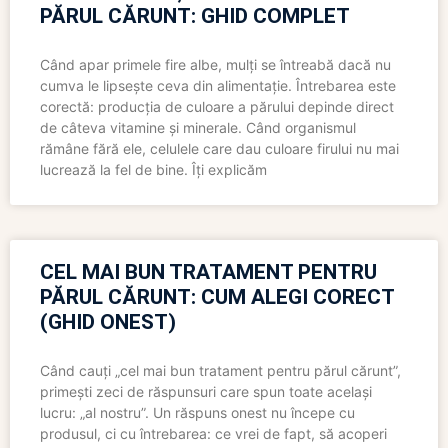
PĂRUL CĂRUNT: GHID COMPLET
Când apar primele fire albe, mulți se întreabă dacă nu
cumva le lipsește ceva din alimentație. Întrebarea este
corectă: producția de culoare a părului depinde direct
de câteva vitamine și minerale. Când organismul
rămâne fără ele, celulele care dau culoare firului nu mai
lucrează la fel de bine. Îți explicăm
CEL MAI BUN TRATAMENT PENTRU
PĂRUL CĂRUNT: CUM ALEGI CORECT
(GHID ONEST)
Când cauți „cel mai bun tratament pentru părul cărunt”,
primești zeci de răspunsuri care spun toate același
lucru: „al nostru”. Un răspuns onest nu începe cu
produsul, ci cu întrebarea: ce vrei de fapt, să acoperi