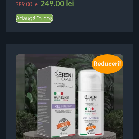
249.00
lei
389.00
lei
Adaugă în coș
Reduceri!