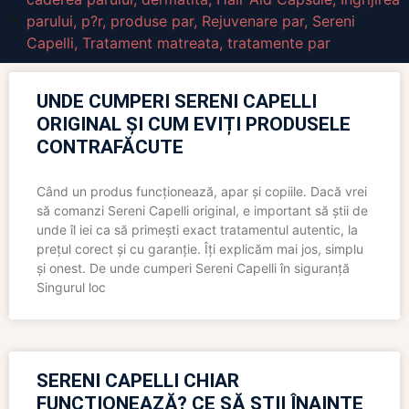
parului
,
p?r
,
produse par
,
Rejuvenare par
,
Sereni
Capelli
,
Tratament matreata
,
tratamente par
UNDE CUMPERI SERENI CAPELLI
ORIGINAL ȘI CUM EVIȚI PRODUSELE
CONTRAFĂCUTE
Când un produs funcționează, apar și copiile. Dacă vrei
să comanzi Sereni Capelli original, e important să știi de
unde îl iei ca să primești exact tratamentul autentic, la
prețul corect și cu garanție. Îți explicăm mai jos, simplu
și onest. De unde cumperi Sereni Capelli în siguranță
Singurul loc
SERENI CAPELLI CHIAR
FUNCȚIONEAZĂ? CE SĂ ȘTII ÎNAINTE