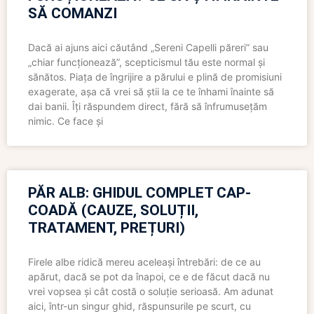
SĂ COMANZI
Dacă ai ajuns aici căutând „Sereni Capelli păreri” sau
„chiar funcționează”, scepticismul tău este normal și
sănătos. Piața de îngrijire a părului e plină de promisiuni
exagerate, așa că vrei să știi la ce te înhami înainte să
dai banii. Îți răspundem direct, fără să înfrumusețăm
nimic. Ce face și
PĂR ALB: GHIDUL COMPLET CAP-
COADĂ (CAUZE, SOLUȚII,
TRATAMENT, PREȚURI)
Firele albe ridică mereu aceleași întrebări: de ce au
apărut, dacă se pot da înapoi, ce e de făcut dacă nu
vrei vopsea și cât costă o soluție serioasă. Am adunat
aici, într-un singur ghid, răspunsurile pe scurt, cu