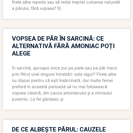
firele albe repede sau să redai treptat culoarea naturală
a părului, fără vopsea? Îți
VOPSEA DE PĂR ÎN SARCINĂ: CE
ALTERNATIVĂ FĂRĂ AMONIAC POȚI
ALEGE
În sarcină, aproape orice pui pe piele sau pe păr trece
prin filtrul unei singure întrebări: este sigur? Firele albe
nu dispar pentru că ești însărcinată, dar multe femei
preferă în această perioadă să nu mai folosească
vopsea clasică, din cauza amoniacului și a mirosului
puternic. La fel gândesc și
DE CE ALBEȘTE PĂRUL: CAUZELE