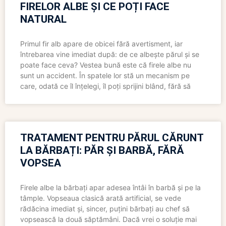
FIRELOR ALBE ȘI CE POȚI FACE
NATURAL
Primul fir alb apare de obicei fără avertisment, iar
întrebarea vine imediat după: de ce albește părul și se
poate face ceva? Vestea bună este că firele albe nu
sunt un accident. În spatele lor stă un mecanism pe
care, odată ce îl înțelegi, îl poți sprijini blând, fără să
TRATAMENT PENTRU PĂRUL CĂRUNT
LA BĂRBAȚI: PĂR ȘI BARBĂ, FĂRĂ
VOPSEA
Firele albe la bărbați apar adesea întâi în barbă și pe la
tâmple. Vopseaua clasică arată artificial, se vede
rădăcina imediat și, sincer, puțini bărbați au chef să
vopsească la două săptămâni. Dacă vrei o soluție mai