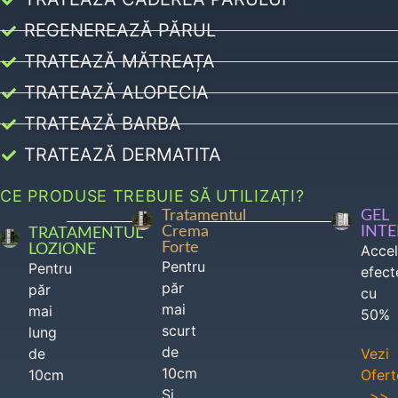
REGENEREAZĂ PĂRUL
TRATEAZĂ MĂTREAȚA
TRATEAZĂ ALOPECIA
TRATEAZĂ BARBA
TRATEAZĂ DERMATITA
CE PRODUSE TREBUIE SĂ UTILIZAȚI?
Tratamentul
GEL
Crema
INT
TRATAMENTUL
Forte
LOZIONE
Acce
Pentru
Pentru
efect
păr
păr
cu
mai
mai
50%
scurt
lung
de
de
Vezi
10cm
10cm
Ofert
Si
>>