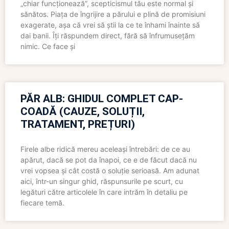
„chiar funcționează”, scepticismul tău este normal și
sănătos. Piața de îngrijire a părului e plină de promisiuni
exagerate, așa că vrei să știi la ce te înhami înainte să
dai banii. Îți răspundem direct, fără să înfrumusețăm
nimic. Ce face și
PĂR ALB: GHIDUL COMPLET CAP-
COADĂ (CAUZE, SOLUȚII,
TRATAMENT, PREȚURI)
Firele albe ridică mereu aceleași întrebări: de ce au
apărut, dacă se pot da înapoi, ce e de făcut dacă nu
vrei vopsea și cât costă o soluție serioasă. Am adunat
aici, într-un singur ghid, răspunsurile pe scurt, cu
legături către articolele în care intrăm în detaliu pe
fiecare temă.