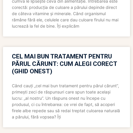
cumva le lipsește ceva din alimentație. Întrebarea este
corectă: producția de culoare a părului depinde direct
de câteva vitamine și minerale. Când organismul
rămâne fără ele, celulele care dau culoare firului nu mai
lucrează la fel de bine. Îți explicăm
CEL MAI BUN TRATAMENT PENTRU
PĂRUL CĂRUNT: CUM ALEGI CORECT
(GHID ONEST)
Când cauți „cel mai bun tratament pentru părul cărunt”,
primești zeci de răspunsuri care spun toate același
lucru: „al nostru”. Un răspuns onest nu începe cu
produsul, ci cu întrebarea: ce vrei de fapt, să acoperi
firele albe repede sau să redai treptat culoarea naturală
a părului, fără vopsea? Îți