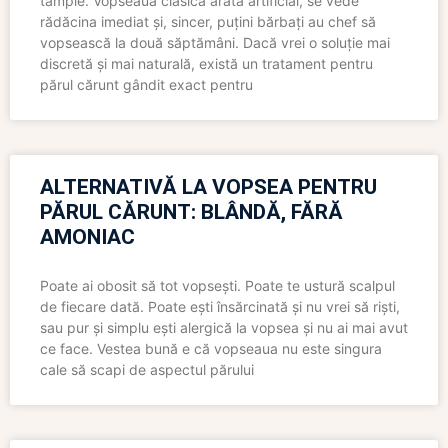
tâmple. Vopseaua clasică arată artificial, se vede
rădăcina imediat și, sincer, puțini bărbați au chef să
vopsească la două săptămâni. Dacă vrei o soluție mai
discretă și mai naturală, există un tratament pentru
părul cărunt gândit exact pentru
ALTERNATIVĂ LA VOPSEA PENTRU
PĂRUL CĂRUNT: BLÂNDĂ, FĂRĂ
AMONIAC
Poate ai obosit să tot vopsești. Poate te ustură scalpul
de fiecare dată. Poate ești însărcinată și nu vrei să riști,
sau pur și simplu ești alergică la vopsea și nu ai mai avut
ce face. Vestea bună e că vopseaua nu este singura
cale să scapi de aspectul părului