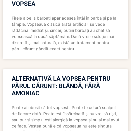
VOPSEA
Firele albe la bărbați apar adesea întâi în barbă și pe la
tâmple. Vopseaua clasică arată artificial, se vede
rădăcina imediat și, sincer, puțini bărbați au chef să
vopsească la două săptămâni. Dacă vrei o soluție mai
discretă și mai naturală, există un tratament pentru
părul cărunt gândit exact pentru
ALTERNATIVĂ LA VOPSEA PENTRU
PĂRUL CĂRUNT: BLÂNDĂ, FĂRĂ
AMONIAC
Poate ai obosit să tot vopsești. Poate te ustură scalpul
de fiecare dată. Poate ești însărcinată și nu vrei să riști,
sau pur și simplu ești alergică la vopsea și nu ai mai avut
ce face. Vestea bună e că vopseaua nu este singura