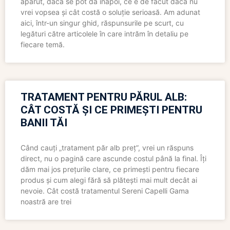
apărut, dacă se pot da înapoi, ce e de făcut dacă nu
vrei vopsea și cât costă o soluție serioasă. Am adunat
aici, într-un singur ghid, răspunsurile pe scurt, cu
legături către articolele în care intrăm în detaliu pe
fiecare temă.
TRATAMENT PENTRU PĂRUL ALB:
CÂT COSTĂ ȘI CE PRIMEȘTI PENTRU
BANII TĂI
Când cauți „tratament păr alb preț”, vrei un răspuns
direct, nu o pagină care ascunde costul până la final. Îți
dăm mai jos prețurile clare, ce primești pentru fiecare
produs și cum alegi fără să plătești mai mult decât ai
nevoie. Cât costă tratamentul Sereni Capelli Gama
noastră are trei