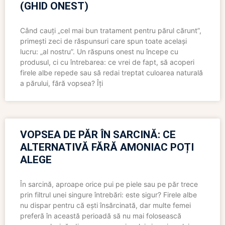
(GHID ONEST)
Când cauți „cel mai bun tratament pentru părul cărunt”,
primești zeci de răspunsuri care spun toate același
lucru: „al nostru”. Un răspuns onest nu începe cu
produsul, ci cu întrebarea: ce vrei de fapt, să acoperi
firele albe repede sau să redai treptat culoarea naturală
a părului, fără vopsea? Îți
VOPSEA DE PĂR ÎN SARCINĂ: CE
ALTERNATIVĂ FĂRĂ AMONIAC POȚI
ALEGE
În sarcină, aproape orice pui pe piele sau pe păr trece
prin filtrul unei singure întrebări: este sigur? Firele albe
nu dispar pentru că ești însărcinată, dar multe femei
preferă în această perioadă să nu mai folosească