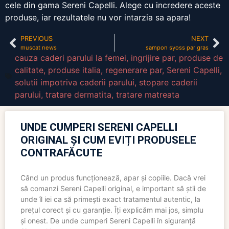
cele din gama Sereni Capelli. Alege cu incredere aceste
produse, iar rezultatele nu vor intarzia sa apara!
PREVIOUS
NEXT
muscat news
sampon syoss par gras
cauza caderi parului la femei
,
ingrijire par
,
produse de
calitate
,
produse italia
,
regenerare par
,
Sereni Capelli
,
solutii impotriva caderii parului
,
stopare caderii
parului
,
tratare dermatita
,
tratare matreata
UNDE CUMPERI SERENI CAPELLI
ORIGINAL ȘI CUM EVIȚI PRODUSELE
CONTRAFĂCUTE
Când un produs funcționează, apar și copiile. Dacă vrei
să comanzi Sereni Capelli original, e important să știi de
unde îl iei ca să primești exact tratamentul autentic, la
prețul corect și cu garanție. Îți explicăm mai jos, simplu
și onest. De unde cumperi Sereni Capelli în siguranță