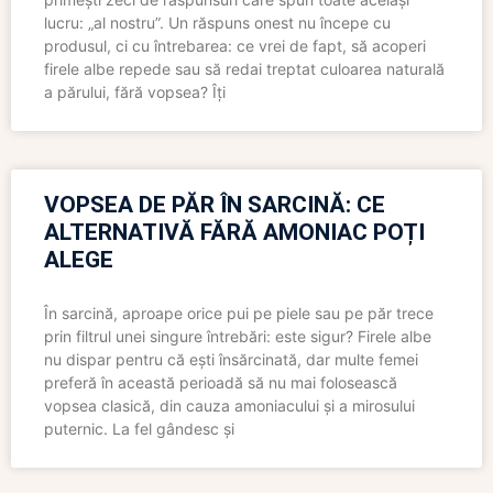
lucru: „al nostru”. Un răspuns onest nu începe cu
produsul, ci cu întrebarea: ce vrei de fapt, să acoperi
firele albe repede sau să redai treptat culoarea naturală
a părului, fără vopsea? Îți
VOPSEA DE PĂR ÎN SARCINĂ: CE
ALTERNATIVĂ FĂRĂ AMONIAC POȚI
ALEGE
În sarcină, aproape orice pui pe piele sau pe păr trece
prin filtrul unei singure întrebări: este sigur? Firele albe
nu dispar pentru că ești însărcinată, dar multe femei
preferă în această perioadă să nu mai folosească
vopsea clasică, din cauza amoniacului și a mirosului
puternic. La fel gândesc și