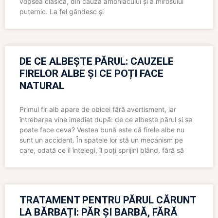
vopsea clasică, din cauza amoniacului și a mirosului
puternic. La fel gândesc și
DE CE ALBEȘTE PĂRUL: CAUZELE
FIRELOR ALBE ȘI CE POȚI FACE
NATURAL
Primul fir alb apare de obicei fără avertisment, iar
întrebarea vine imediat după: de ce albește părul și se
poate face ceva? Vestea bună este că firele albe nu
sunt un accident. În spatele lor stă un mecanism pe
care, odată ce îl înțelegi, îl poți sprijini blând, fără să
TRATAMENT PENTRU PĂRUL CĂRUNT
LA BĂRBAȚI: PĂR ȘI BARBĂ, FĂRĂ