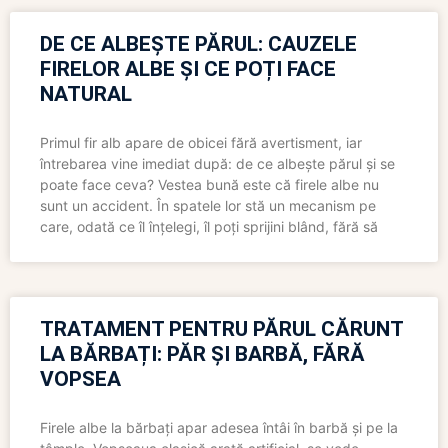
DE CE ALBEȘTE PĂRUL: CAUZELE
FIRELOR ALBE ȘI CE POȚI FACE
NATURAL
Primul fir alb apare de obicei fără avertisment, iar
întrebarea vine imediat după: de ce albește părul și se
poate face ceva? Vestea bună este că firele albe nu
sunt un accident. În spatele lor stă un mecanism pe
care, odată ce îl înțelegi, îl poți sprijini blând, fără să
TRATAMENT PENTRU PĂRUL CĂRUNT
LA BĂRBAȚI: PĂR ȘI BARBĂ, FĂRĂ
VOPSEA
Firele albe la bărbați apar adesea întâi în barbă și pe la