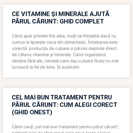
CE VITAMINE ȘI MINERALE AJUTĂ
PĂRUL CĂRUNT: GHID COMPLET
Când apar primele fire albe, mulți se întreabă dacă nu
cumva le lipsește ceva din alimentație. Întrebarea este
corectă: producția de culoare a părului depinde direct
de câteva vitamine și minerale. Când organismul
rămâne fără ele, celulele care dau culoare firului nu mai
lucrează la fel de bine. Îți explicăm
CEL MAI BUN TRATAMENT PENTRU
PĂRUL CĂRUNT: CUM ALEGI CORECT
(GHID ONEST)
Când cauți „cel mai bun tratament pentru părul cărunt”,
primești zeci de răspunsuri care spun toate același