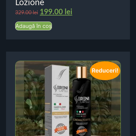
Lozione
199.00
lei
329.00
lei
Adaugă în coș
Reduceri!