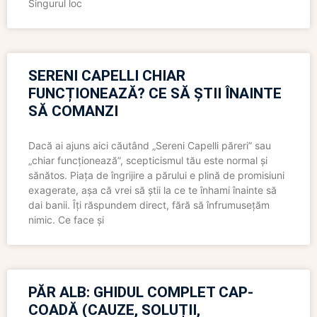
Singurul loc
SERENI CAPELLI CHIAR
FUNCȚIONEAZĂ? CE SĂ ȘTII ÎNAINTE
SĂ COMANZI
Dacă ai ajuns aici căutând „Sereni Capelli păreri” sau
„chiar funcționează”, scepticismul tău este normal și
sănătos. Piața de îngrijire a părului e plină de promisiuni
exagerate, așa că vrei să știi la ce te înhami înainte să
dai banii. Îți răspundem direct, fără să înfrumusețăm
nimic. Ce face și
PĂR ALB: GHIDUL COMPLET CAP-
COADĂ (CAUZE, SOLUȚII,