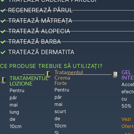
REGENEREAZĂ PĂRUL
TRATEAZĂ MĂTREAȚA
TRATEAZĂ ALOPECIA
TRATEAZĂ BARBA
TRATEAZĂ DERMATITA
CE PRODUSE TREBUIE SĂ UTILIZAȚI?
Tratamentul
GEL
Crema
INT
TRATAMENTUL
Forte
LOZIONE
Acce
Pentru
Pentru
efect
păr
păr
cu
mai
mai
50%
scurt
lung
de
de
Vezi
10cm
10cm
Ofert
Si
>>