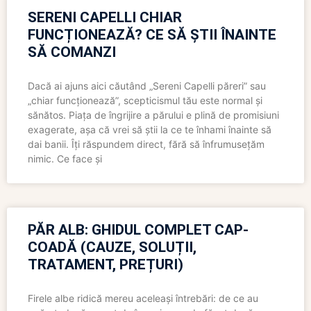
SERENI CAPELLI CHIAR
FUNCȚIONEAZĂ? CE SĂ ȘTII ÎNAINTE
SĂ COMANZI
Dacă ai ajuns aici căutând „Sereni Capelli păreri” sau
„chiar funcționează”, scepticismul tău este normal și
sănătos. Piața de îngrijire a părului e plină de promisiuni
exagerate, așa că vrei să știi la ce te înhami înainte să
dai banii. Îți răspundem direct, fără să înfrumusețăm
nimic. Ce face și
PĂR ALB: GHIDUL COMPLET CAP-
COADĂ (CAUZE, SOLUȚII,
TRATAMENT, PREȚURI)
Firele albe ridică mereu aceleași întrebări: de ce au