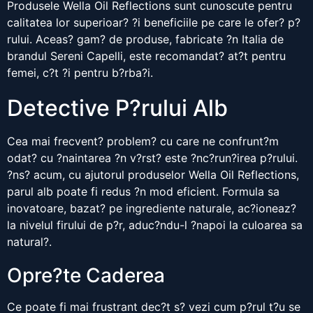
Produsele Wella Oil Reflections sunt cunoscute pentru
calitatea lor superioar? ?i beneficiile pe care le ofer? p?
rului. Aceas? gam? de produse, fabricate ?n Italia de
brandul Sereni Capelli, este recomandat? at?t pentru
femei, c?t ?i pentru b?rba?i.
Detective P?rului Alb
Cea mai frecvent? problem? cu care ne confrunt?m
odat? cu ?naintarea ?n v?rst? este ?nc?run?irea p?rului.
?ns? acum, cu ajutorul produselor Wella Oil Reflections,
parul alb poate fi redus ?n mod eficient. Formula sa
inovatoare, bazat? pe ingrediente naturale, ac?ioneaz?
la nivelul firului de p?r, aduc?ndu-l ?napoi la culoarea sa
natural?.
Opre?te Caderea
Ce poate fi mai frustrant dec?t s? vezi cum p?rul t?u se