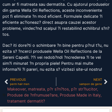
cum ar fi matreata sau dermatita. Cu ajutorul produselor
din gama Wella Oil Reflections, aceste inconveniente
pot fi eliminate ?n mod eficient. Formulele delicate ?i
eficiente ac?ioneaz? direct asupra cauzei acestor
probleme, vindec?nd scalpul ?i restabilind echilibrul s?n?
tos.
Dac? iti dore?ti o schimbare ?n bine pentru p?rul t?u, nu
ezita s? ?ncerci produsele Wella Oil Reflections de la
Sereni Capelli. ??i vei redob?ndi ?ncrederea ?i te vei
sim?i minunat ?n propria piele! Pentru mai multe
informa?ii ?i pareri, nu ezita s? vizitezi site-ul nostru!
PREVIOUS
NEXT
perm hair men
sampon de gene
Makeover
,
matreata
,
p?r s?n?tos
,
p?r str?lucitor
,
Produse de ?nfrumuse?are
,
Produse Made in Italy
,
tratament dermatit?