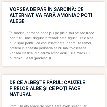
VOPSEA DE PĂR ÎN SARCINĂ: CE
ALTERNATIVĂ FĂRĂ AMONIAC POȚI
ALEGE
În sarcină, aproape orice pui pe piele sau pe păr trece
prin filtrul unei singure întrebări: este sigur? Firele albe
nu dispar pentru că ești însărcinată, dar multe femei
preferă în această perioadă să nu mai folosească
vopsea clasică, din cauza amoniacului și a mirosului
puternic. La fel gândesc și
DE CE ALBEȘTE PĂRUL: CAUZELE
FIRELOR ALBE ȘI CE POȚI FACE
NATURAL
Primul fir alb apare de obicei fără avertisment, iar