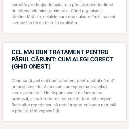
corectă: producția de culoare a părului depinde direct
de câteva vitamine și minerale. Când organismul
rămâne fără ele, celulele care dau culoare firului nu mai
lucrează la fel de bine. Îți explicăm
CEL MAI BUN TRATAMENT PENTRU
PĂRUL CĂRUNT: CUM ALEGI CORECT
(GHID ONEST)
Când cauți „cel mai bun tratament pentru părul cărunt”,
primești zeci de răspunsuri care spun toate același
lucru: „al nostru”. Un răspuns onest nu începe cu
produsul, ci cu întrebarea: ce vrei de fapt, să acoperi
firele albe repede sau să redai treptat culoarea naturală
a părului, fără vopsea? Îți