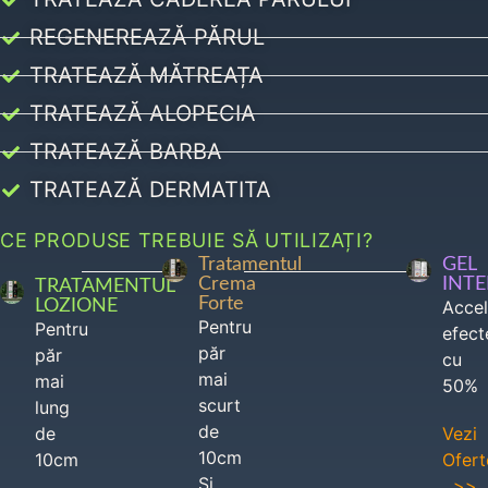
REGENEREAZĂ PĂRUL
TRATEAZĂ MĂTREAȚA
TRATEAZĂ ALOPECIA
TRATEAZĂ BARBA
TRATEAZĂ DERMATITA
CE PRODUSE TREBUIE SĂ UTILIZAȚI?
Tratamentul
GEL
Crema
INT
TRATAMENTUL
Forte
LOZIONE
Acce
Pentru
Pentru
efect
păr
păr
cu
mai
mai
50%
scurt
lung
de
de
Vezi
10cm
10cm
Ofert
Si
>>