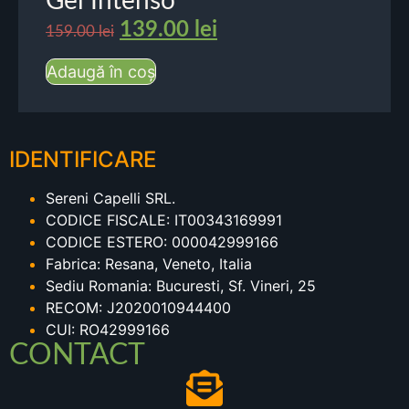
Gel Intenso
139.00
lei
159.00
lei
Adaugă în coș
IDENTIFICARE
Sereni Capelli SRL.
CODICE FISCALE: IT00343169991
CODICE ESTERO: 000042999166
Fabrica: Resana, Veneto, Italia
Sediu Romania: Bucuresti, Sf. Vineri, 25
RECOM: J2020010944400
CUI: RO42999166
CONTACT