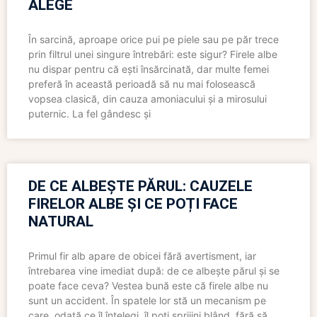
ALEGE
În sarcină, aproape orice pui pe piele sau pe păr trece
prin filtrul unei singure întrebări: este sigur? Firele albe
nu dispar pentru că ești însărcinată, dar multe femei
preferă în această perioadă să nu mai folosească
vopsea clasică, din cauza amoniacului și a mirosului
puternic. La fel gândesc și
DE CE ALBEȘTE PĂRUL: CAUZELE
FIRELOR ALBE ȘI CE POȚI FACE
NATURAL
Primul fir alb apare de obicei fără avertisment, iar
întrebarea vine imediat după: de ce albește părul și se
poate face ceva? Vestea bună este că firele albe nu
sunt un accident. În spatele lor stă un mecanism pe
care, odată ce îl înțelegi, îl poți sprijini blând, fără să