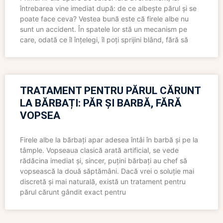
întrebarea vine imediat după: de ce albește părul și se
poate face ceva? Vestea bună este că firele albe nu
sunt un accident. În spatele lor stă un mecanism pe
care, odată ce îl înțelegi, îl poți sprijini blând, fără să
TRATAMENT PENTRU PĂRUL CĂRUNT
LA BĂRBAȚI: PĂR ȘI BARBĂ, FĂRĂ
VOPSEA
Firele albe la bărbați apar adesea întâi în barbă și pe la
tâmple. Vopseaua clasică arată artificial, se vede
rădăcina imediat și, sincer, puțini bărbați au chef să
vopsească la două săptămâni. Dacă vrei o soluție mai
discretă și mai naturală, există un tratament pentru
părul cărunt gândit exact pentru