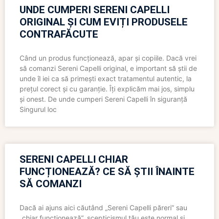
UNDE CUMPERI SERENI CAPELLI
ORIGINAL ȘI CUM EVIȚI PRODUSELE
CONTRAFĂCUTE
Când un produs funcționează, apar și copiile. Dacă vrei
să comanzi Sereni Capelli original, e important să știi de
unde îl iei ca să primești exact tratamentul autentic, la
prețul corect și cu garanție. Îți explicăm mai jos, simplu
și onest. De unde cumperi Sereni Capelli în siguranță
Singurul loc
SERENI CAPELLI CHIAR
FUNCȚIONEAZĂ? CE SĂ ȘTII ÎNAINTE
SĂ COMANZI
Dacă ai ajuns aici căutând „Sereni Capelli păreri” sau
„chiar funcționează”, scepticismul tău este normal și