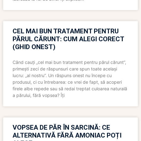
CEL MAI BUN TRATAMENT PENTRU
PĂRUL CĂRUNT: CUM ALEGI CORECT
(GHID ONEST)
Când cauți „cel mai bun tratament pentru părul cărunt”,
primești zeci de răspunsuri care spun toate același
lucru: „al nostru”. Un răspuns onest nu începe cu
produsul, ci cu întrebarea: ce vrei de fapt, să acoperi
firele albe repede sau să redai treptat culoarea naturală
a părului, fără vopsea? Îți
VOPSEA DE PĂR ÎN SARCINĂ: CE
ALTERNATIVĂ FĂRĂ AMONIAC POȚI