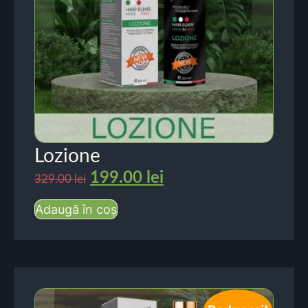
Lozione
199.00
lei
329.00
lei
Adaugă în coș