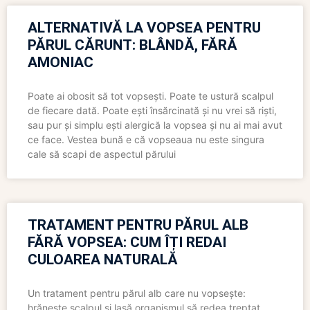
ALTERNATIVĂ LA VOPSEA PENTRU
PĂRUL CĂRUNT: BLÂNDĂ, FĂRĂ
AMONIAC
Poate ai obosit să tot vopsești. Poate te ustură scalpul
de fiecare dată. Poate ești însărcinată și nu vrei să riști,
sau pur și simplu ești alergică la vopsea și nu ai mai avut
ce face. Vestea bună e că vopseaua nu este singura
cale să scapi de aspectul părului
TRATAMENT PENTRU PĂRUL ALB
FĂRĂ VOPSEA: CUM ÎȚI REDAI
CULOAREA NATURALĂ
Un tratament pentru părul alb care nu vopsește:
hrănește scalpul și lasă organismul să redea treptat