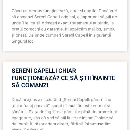
Când un produs funcționează, apar și copiile. Dacă vrei
să comanzi Sereni Capelli original, e important să știi de
unde îl iei ca să primești exact tratamentul autentic, la
prețul corect și cu garanție. Îți explicăm mai jos, simplu
și onest. De unde cumperi Sereni Capelli în siguranță
Singurul loc
SERENI CAPELLI CHIAR
FUNCȚIONEAZĂ? CE SĂ ȘTII ÎNAINTE
SĂ COMANZI
Dacă ai ajuns aici căutând „Sereni Capelli păreri” sau
„chiar funcționează”, scepticismul tău este normal și
sănătos. Piața de îngrijire a părului e plină de promisiuni
exagerate, așa că vrei să știi la ce te înhami înainte să
dai banii. Îți răspundem direct, fără să înfrumusețăm
nimic. Ce face și