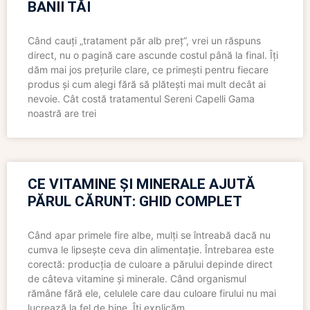
BANII TĂI
Când cauți „tratament păr alb preț”, vrei un răspuns
direct, nu o pagină care ascunde costul până la final. Îți
dăm mai jos prețurile clare, ce primești pentru fiecare
produs și cum alegi fără să plătești mai mult decât ai
nevoie. Cât costă tratamentul Sereni Capelli Gama
noastră are trei
CE VITAMINE ȘI MINERALE AJUTĂ
PĂRUL CĂRUNT: GHID COMPLET
Când apar primele fire albe, mulți se întreabă dacă nu
cumva le lipsește ceva din alimentație. Întrebarea este
corectă: producția de culoare a părului depinde direct
de câteva vitamine și minerale. Când organismul
rămâne fără ele, celulele care dau culoare firului nu mai
lucrează la fel de bine. Îți explicăm