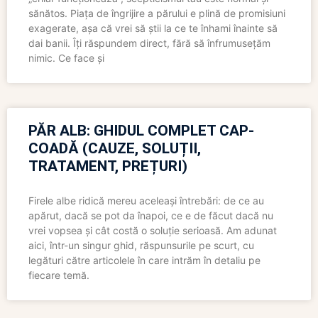
sănătos. Piața de îngrijire a părului e plină de promisiuni
exagerate, așa că vrei să știi la ce te înhami înainte să
dai banii. Îți răspundem direct, fără să înfrumusețăm
nimic. Ce face și
PĂR ALB: GHIDUL COMPLET CAP-
COADĂ (CAUZE, SOLUȚII,
TRATAMENT, PREȚURI)
Firele albe ridică mereu aceleași întrebări: de ce au
apărut, dacă se pot da înapoi, ce e de făcut dacă nu
vrei vopsea și cât costă o soluție serioasă. Am adunat
aici, într-un singur ghid, răspunsurile pe scurt, cu
legături către articolele în care intrăm în detaliu pe
fiecare temă.