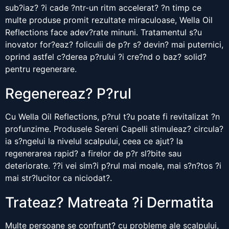
sub?iaz? ?i cade ?ntr-un ritm accelerat? ?n timp ce
multe produse promit rezultate miraculoase, Wella Oil
Reflections face adev?rate minuni. Tratamentul s?u
inovator for?eaz? foliculii de p?r s? devin? mai puternici,
oprind astfel c?derea p?rului ?i cre?nd o baz? solid?
pentru regenerare.
Regenereaz? P?rul
Cu Wella Oil Reflections, p?rul t?u poate fi revitalizat ?n
profunzime. Produsele Sereni Capelli stimuleaz? circula?
ia s?ngelui la nivelul scalpului, ceea ce ajut? la
regenerarea rapid? a firelor de p?r sl?bite sau
deteriorate. ??i vei sim?i p?rul mai moale, mai s?n?tos ?i
mai str?lucitor ca niciodat?.
Trateaz? Matreata ?i Dermatita
Multe persoane se confrunt? cu probleme ale scalpului,