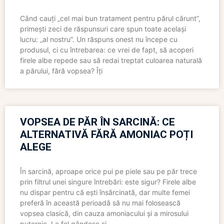
Când cauți „cel mai bun tratament pentru părul cărunt”,
primești zeci de răspunsuri care spun toate același
lucru: „al nostru”. Un răspuns onest nu începe cu
produsul, ci cu întrebarea: ce vrei de fapt, să acoperi
firele albe repede sau să redai treptat culoarea naturală
a părului, fără vopsea? Îți
VOPSEA DE PĂR ÎN SARCINĂ: CE
ALTERNATIVĂ FĂRĂ AMONIAC POȚI
ALEGE
În sarcină, aproape orice pui pe piele sau pe păr trece
prin filtrul unei singure întrebări: este sigur? Firele albe
nu dispar pentru că ești însărcinată, dar multe femei
preferă în această perioadă să nu mai folosească
vopsea clasică, din cauza amoniacului și a mirosului
puternic. La fel gândesc și