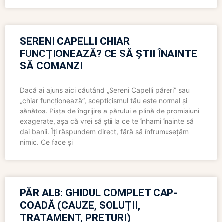
SERENI CAPELLI CHIAR
FUNCȚIONEAZĂ? CE SĂ ȘTII ÎNAINTE
SĂ COMANZI
Dacă ai ajuns aici căutând „Sereni Capelli păreri” sau
„chiar funcționează”, scepticismul tău este normal și
sănătos. Piața de îngrijire a părului e plină de promisiuni
exagerate, așa că vrei să știi la ce te înhami înainte să
dai banii. Îți răspundem direct, fără să înfrumusețăm
nimic. Ce face și
PĂR ALB: GHIDUL COMPLET CAP-
COADĂ (CAUZE, SOLUȚII,
TRATAMENT, PREȚURI)