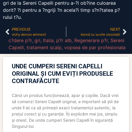
gri de la Sereni Capelli pentru a-?i ob?ine culoarea
dorit? ?i pentru a ?ngriji ?n acela?i timp s?n?tatea p?
rului t?u.
PREVIOUS
NEXT
vichy dercos aminexil
blond cu suvite ciocolatii
c?dere p?r
,
gri
,
Italia
,
p?r alb
,
Regenerare p?r
,
Sereni
Capelli
,
tratament scalp
,
vopsea de par profesionala
UNDE CUMPERI SERENI CAPELLI
ORIGINAL ȘI CUM EVIȚI PRODUSELE
CONTRAFĂCUTE
Când un produs funcționează, apar și copiile. Dacă vrei
să comanzi Sereni Capelli original, e important să știi de
unde îl iei ca să primești exact tratamentul autentic, la
prețul corect și cu garanție. Îți explicăm mai jos, simplu
și onest. De unde cumperi Sereni Capelli în siguranță
Singurul loc