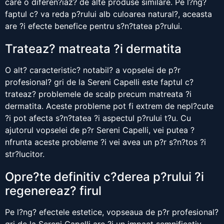
care o diferen?iaz? de alte produse similare. Pe l?ng?
faptul c? va reda p?rului alb culoarea natural?, aceasta
are ?i efecte benefice pentru s?n?tatea p?rului.
Trateaz? matreata ?i dermatita
O alt? caracteristic? notabil? a vopselei de p?r
profesional? gri de la Sereni Capelli este faptul c?
trateaz? problemele de scalp precum matreata ?i
dermatita. Aceste probleme pot fi extrem de nepl?cute
?i pot afecta s?n?tatea ?i aspectul p?rului t?u. Cu
ajutorul vopselei de p?r Sereni Capelli, vei putea ?
nfrunta aceste probleme ?i vei avea un p?r s?n?tos ?i
str?lucitor.
Opre?te definitiv c?derea p?rului ?i
regenereaz? firul
Pe l?ng? efectele estetice, vopseaua de p?r profesional?