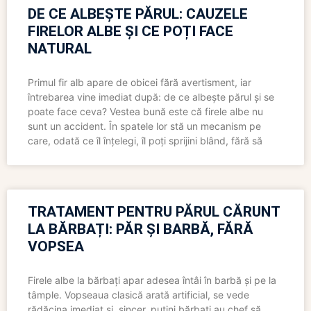
DE CE ALBEȘTE PĂRUL: CAUZELE
FIRELOR ALBE ȘI CE POȚI FACE
NATURAL
Primul fir alb apare de obicei fără avertisment, iar
întrebarea vine imediat după: de ce albește părul și se
poate face ceva? Vestea bună este că firele albe nu
sunt un accident. În spatele lor stă un mecanism pe
care, odată ce îl înțelegi, îl poți sprijini blând, fără să
TRATAMENT PENTRU PĂRUL CĂRUNT
LA BĂRBAȚI: PĂR ȘI BARBĂ, FĂRĂ
VOPSEA
Firele albe la bărbați apar adesea întâi în barbă și pe la
tâmple. Vopseaua clasică arată artificial, se vede
rădăcina imediat și, sincer, puțini bărbați au chef să