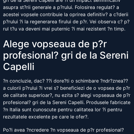
gri de la Sereni Capelli are ?i un impact semnificativ
asupra st?rii generale a p?rului. Folosirea regulat? a
acestei vopsele contribuie la oprirea definitiv? a c?derii
p?rului ?i la regenerarea firului de p?r. Vei observa c? p?
rul t?u va deveni mai puternic ?i mai rezistent ?n timp.
Alege vopseaua de p?r
profesional? gri de la Sereni
Capelli
?n concluzie, dac? ??i dore?ti o schimbare ?ndr?znea??
a culorii p?rului ?i vrei s? beneficiezi de o vopsea de p?r
de calitate superioar?, nu ezita s? alegi vopseaua de p?r
profesional? gri de la Sereni Capelli. Produsele fabricate
?n Italia sunt cunoscute pentru calitatea lor ?i pentru
rezultatele excelente pe care le ofer?.
Po?i avea ?ncredere ?n vopseaua de p?r profesional?