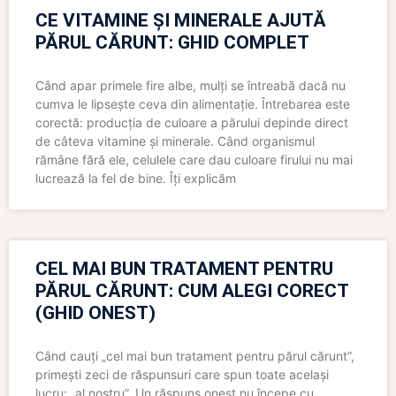
CE VITAMINE ȘI MINERALE AJUTĂ
PĂRUL CĂRUNT: GHID COMPLET
Când apar primele fire albe, mulți se întreabă dacă nu
cumva le lipsește ceva din alimentație. Întrebarea este
corectă: producția de culoare a părului depinde direct
de câteva vitamine și minerale. Când organismul
rămâne fără ele, celulele care dau culoare firului nu mai
lucrează la fel de bine. Îți explicăm
CEL MAI BUN TRATAMENT PENTRU
PĂRUL CĂRUNT: CUM ALEGI CORECT
(GHID ONEST)
Când cauți „cel mai bun tratament pentru părul cărunt”,
primești zeci de răspunsuri care spun toate același
lucru: „al nostru”. Un răspuns onest nu începe cu