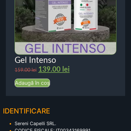
Gel Intenso
139.00
lei
159.00
lei
Adaugă în coș
IDENTIFICARE
Sereni Capelli SRL.
CODICE FISCALE: IT00343169991