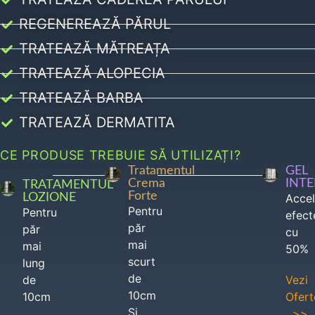
REGENEREAZĂ PĂRUL
TRATEAZĂ MĂTREAȚA
TRATEAZĂ ALOPECIA
TRATEAZĂ BARBA
TRATEAZĂ DERMATITA
CE PRODUSE TREBUIE SĂ UTILIZAȚI?
Tratamentul
GEL
Crema
INT
TRATAMENTUL
Forte
LOZIONE
Acce
Pentru
Pentru
efect
păr
păr
cu
mai
mai
50%
scurt
lung
de
de
Vezi
10cm
10cm
Ofert
Si
>>