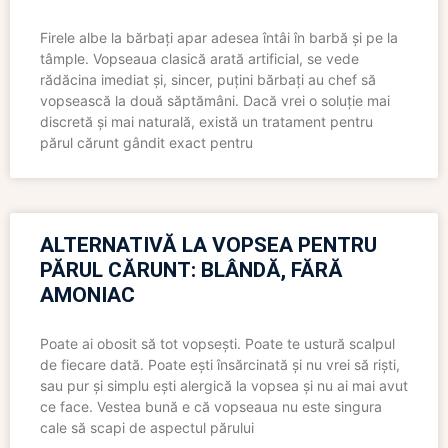
Firele albe la bărbați apar adesea întâi în barbă și pe la
tâmple. Vopseaua clasică arată artificial, se vede
rădăcina imediat și, sincer, puțini bărbați au chef să
vopsească la două săptămâni. Dacă vrei o soluție mai
discretă și mai naturală, există un tratament pentru
părul cărunt gândit exact pentru
ALTERNATIVĂ LA VOPSEA PENTRU
PĂRUL CĂRUNT: BLÂNDĂ, FĂRĂ
AMONIAC
Poate ai obosit să tot vopsești. Poate te ustură scalpul
de fiecare dată. Poate ești însărcinată și nu vrei să riști,
sau pur și simplu ești alergică la vopsea și nu ai mai avut
ce face. Vestea bună e că vopseaua nu este singura
cale să scapi de aspectul părului