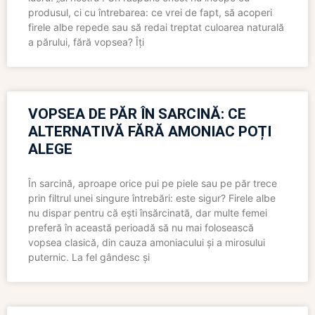
produsul, ci cu întrebarea: ce vrei de fapt, să acoperi
firele albe repede sau să redai treptat culoarea naturală
a părului, fără vopsea? Îți
VOPSEA DE PĂR ÎN SARCINĂ: CE
ALTERNATIVĂ FĂRĂ AMONIAC POȚI
ALEGE
În sarcină, aproape orice pui pe piele sau pe păr trece
prin filtrul unei singure întrebări: este sigur? Firele albe
nu dispar pentru că ești însărcinată, dar multe femei
preferă în această perioadă să nu mai folosească
vopsea clasică, din cauza amoniacului și a mirosului
puternic. La fel gândesc și