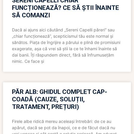
SERENI CAPELLI CHIAR
FUNCȚIONEAZĂ? CE SĂ ȘTII ÎNAINTE
SĂ COMANZI
Dacă ai ajuns aici căutând „Sereni Capelli păreri” sau
„chiar funcționează”, scepticismul tău este normal și
sănătos. Piața de îngrijire a părului e plină de promisiuni
exagerate, așa că vrei să știi la ce te înhami înainte să
dai banii. Îți răspundem direct, fără să înfrumusețăm
nimic. Ce face și
PĂR ALB: GHIDUL COMPLET CAP-
COADĂ (CAUZE, SOLUȚII,
TRATAMENT, PREȚURI)
Firele albe ridică mereu aceleași întrebări: de ce au
apărut, dacă se pot da înapoi, ce e de făcut dacă nu
vrei vopsea și cât costă o soluție serioasă. Am adunat