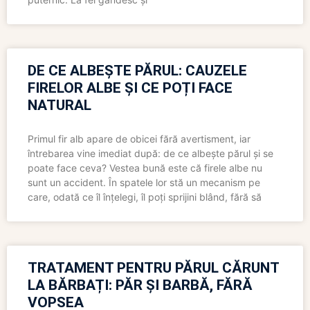
DE CE ALBEȘTE PĂRUL: CAUZELE
FIRELOR ALBE ȘI CE POȚI FACE
NATURAL
Primul fir alb apare de obicei fără avertisment, iar
întrebarea vine imediat după: de ce albește părul și se
poate face ceva? Vestea bună este că firele albe nu
sunt un accident. În spatele lor stă un mecanism pe
care, odată ce îl înțelegi, îl poți sprijini blând, fără să
TRATAMENT PENTRU PĂRUL CĂRUNT
LA BĂRBAȚI: PĂR ȘI BARBĂ, FĂRĂ
VOPSEA