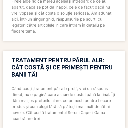
Firele albe ridică mereu aceleași întrebări: de ce au
apărut, dacă se pot da înapoi, ce e de făcut dacă nu
vrei vopsea și cât costă o soluție serioasă. Am adunat
aici, într-un singur ghid, răspunsurile pe scurt, cu
legături către articolele în care intrăm în detaliu pe
fiecare temă.
TRATAMENT PENTRU PĂRUL ALB:
CÂT COSTĂ ȘI CE PRIMEȘTI PENTRU
BANII TĂI
Când cauți „tratament păr alb preț”, vrei un răspuns
direct, nu o pagină care ascunde costul până la final. Îți
dăm mai jos prețurile clare, ce primești pentru fiecare
produs și cum alegi fără să plătești mai mult decât ai
nevoie. Cât costă tratamentul Sereni Capelli Gama
noastră are trei