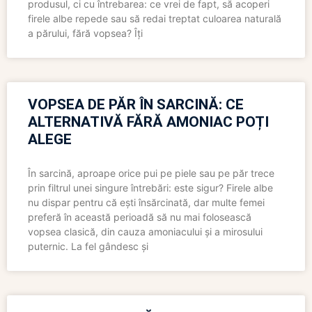
produsul, ci cu întrebarea: ce vrei de fapt, să acoperi
firele albe repede sau să redai treptat culoarea naturală
a părului, fără vopsea? Îți
VOPSEA DE PĂR ÎN SARCINĂ: CE
ALTERNATIVĂ FĂRĂ AMONIAC POȚI
ALEGE
În sarcină, aproape orice pui pe piele sau pe păr trece
prin filtrul unei singure întrebări: este sigur? Firele albe
nu dispar pentru că ești însărcinată, dar multe femei
preferă în această perioadă să nu mai folosească
vopsea clasică, din cauza amoniacului și a mirosului
puternic. La fel gândesc și