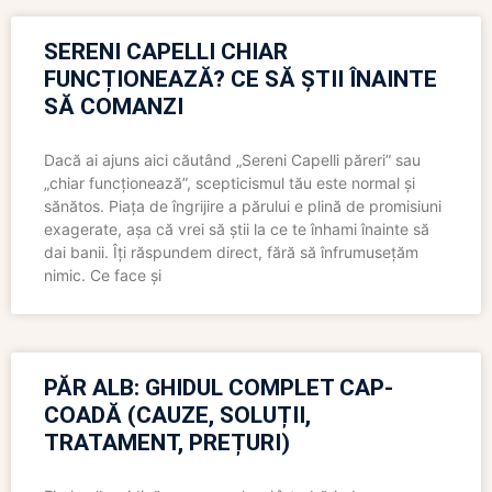
SERENI CAPELLI CHIAR
FUNCȚIONEAZĂ? CE SĂ ȘTII ÎNAINTE
SĂ COMANZI
Dacă ai ajuns aici căutând „Sereni Capelli păreri” sau
„chiar funcționează”, scepticismul tău este normal și
sănătos. Piața de îngrijire a părului e plină de promisiuni
exagerate, așa că vrei să știi la ce te înhami înainte să
dai banii. Îți răspundem direct, fără să înfrumusețăm
nimic. Ce face și
PĂR ALB: GHIDUL COMPLET CAP-
COADĂ (CAUZE, SOLUȚII,
TRATAMENT, PREȚURI)