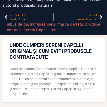
ajutorul produselor naturale.
PREVIOUS
NEXT
revalid forum
neem oil for hair
albus de ou
,
Ingrijirea pielii
,
masca de fata
,
produse
naturale
,
Sereni Capelli
,
ten
UNDE CUMPERI SERENI CAPELLI
ORIGINAL ȘI CUM EVIȚI PRODUSELE
CONTRAFĂCUTE
Când un produs funcționează, apar și copiile. Dacă vrei
să comanzi Sereni Capelli original, e important să știi de
unde îl iei ca să primești exact tratamentul autentic, la
prețul corect și cu garanție. Îți explicăm mai jos, simplu
și onest. De unde cumperi Sereni Capelli în siguranță
Singurul loc