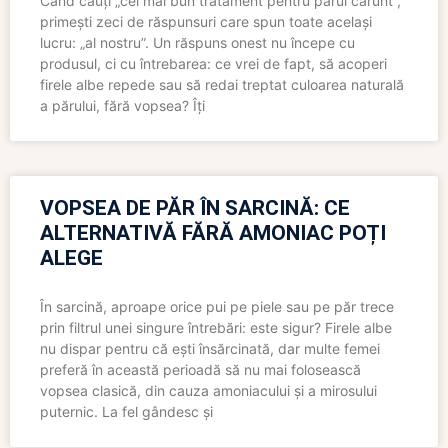
Când cauți „cel mai bun tratament pentru părul cărunt”,
primești zeci de răspunsuri care spun toate același
lucru: „al nostru”. Un răspuns onest nu începe cu
produsul, ci cu întrebarea: ce vrei de fapt, să acoperi
firele albe repede sau să redai treptat culoarea naturală
a părului, fără vopsea? Îți
VOPSEA DE PĂR ÎN SARCINĂ: CE
ALTERNATIVĂ FĂRĂ AMONIAC POȚI
ALEGE
În sarcină, aproape orice pui pe piele sau pe păr trece
prin filtrul unei singure întrebări: este sigur? Firele albe
nu dispar pentru că ești însărcinată, dar multe femei
preferă în această perioadă să nu mai folosească
vopsea clasică, din cauza amoniacului și a mirosului
puternic. La fel gândesc și