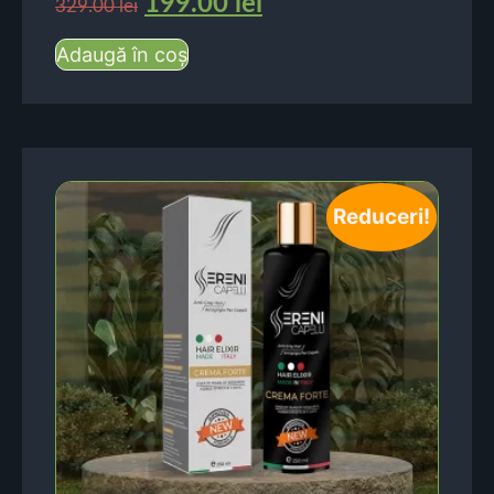
199.00
lei
329.00
lei
Adaugă în coș
Reduceri!