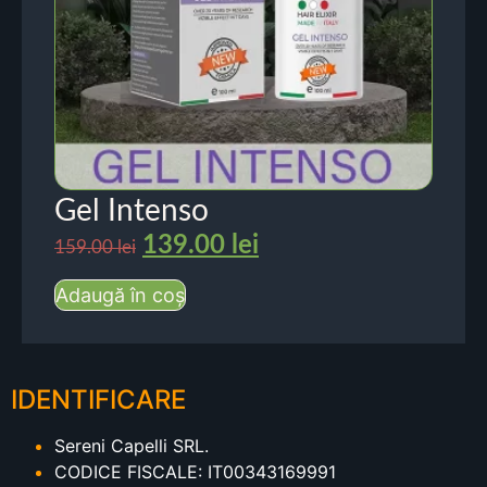
Gel Intenso
139.00
lei
159.00
lei
Adaugă în coș
IDENTIFICARE
Sereni Capelli SRL.
CODICE FISCALE: IT00343169991