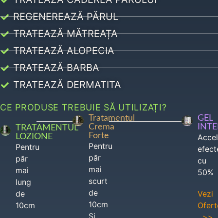
REGENEREAZĂ PĂRUL
TRATEAZĂ MĂTREAȚA
TRATEAZĂ ALOPECIA
TRATEAZĂ BARBA
TRATEAZĂ DERMATITA
CE PRODUSE TREBUIE SĂ UTILIZAȚI?
Tratamentul
GEL
Crema
INT
TRATAMENTUL
Forte
LOZIONE
Acce
Pentru
Pentru
efect
păr
păr
cu
mai
mai
50%
scurt
lung
de
de
Vezi
10cm
10cm
Ofert
Si
>>