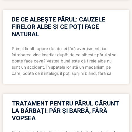
DE CE ALBEȘTE PĂRUL: CAUZELE
FIRELOR ALBE ȘI CE POȚI FACE
NATURAL
Primul fir alb apare de obicei fără avertisment, iar
întrebarea vine imediat după: de ce albește părul și se
poate face ceva? Vestea bună este că firele albe nu
sunt un accident. În spatele lor stă un mecanism pe
care, odată ce îl înțelegi, îl poți sprijini blând, fără să
TRATAMENT PENTRU PĂRUL CĂRUNT
LA BĂRBAȚI: PĂR ȘI BARBĂ, FĂRĂ
VOPSEA