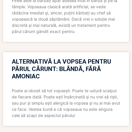
Firele albe la bărbați apar adesea întâi în barbă și pe la
tâmple. Vopseaua clasică arată artificial, se vede
rădăcina imediat și, sincer, puțini bărbați au chef să
vopsească la două săptămâni. Dacă vrei o soluție mai
discretă și mai naturală, există un tratament pentru
părul cărunt gândit exact pentru
ALTERNATIVĂ LA VOPSEA PENTRU
PĂRUL CĂRUNT: BLÂNDĂ, FĂRĂ
AMONIAC
Poate ai obosit să tot vopsești. Poate te ustură scalpul
de fiecare dată. Poate ești însărcinată și nu vrei să riști,
sau pur și simplu ești alergică la vopsea și nu ai mai avut
ce face. Vestea bună e că vopseaua nu este singura
cale să scapi de aspectul părului