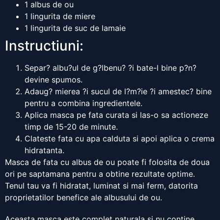
1 albus de ou
1 lingurita de miere
1 lingurita de suc de lamaie
Instructiuni:
Separ? albu?ul de g?lbenu? ?i bate-l bine p?n?
devine spumos.
Adaug? mierea ?i sucul de l?m?ie ?i amestec? bine
pentru a combina ingredientele.
Aplica masca pe fata curata si las-o sa actioneze
timp de 15-20 de minute.
Clateste fata cu apa calduta si apoi aplica o crema
hidratanta.
Masca de fata cu albus de ou poate fi folosita de doua
ori pe saptamana pentru a obtine rezultate optime.
Tenul tau va fi hidratat, luminat si mai ferm, datorita
proprietatilor benefice ale albusului de ou.
Aceasta masca este complet naturala si nu contine