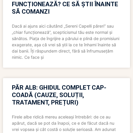
FUNCȚIONEAZĂ? CE SĂ ȘTII ÎNAINTE
SĂ COMANZI
Dacă ai ajuns aici căutând „Sereni Capelli păreri” sau
„chiar funcționează”, scepticismul tău este normal și
sănătos. Piața de îngrijire a părului e plină de promisiuni
exagerate, așa că vrei să știi la ce te înhami înainte să
dai banii. Îți răspundem direct, fără să înfrumusețăm
nimic. Ce face și
PĂR ALB: GHIDUL COMPLET CAP-
COADĂ (CAUZE, SOLUȚII,
TRATAMENT, PREȚURI)
Firele albe ridică mereu aceleași întrebări: de ce au
apărut, dacă se pot da înapoi, ce e de făcut dacă nu
vrei vopsea și cât costă o soluție serioasă. Am adunat