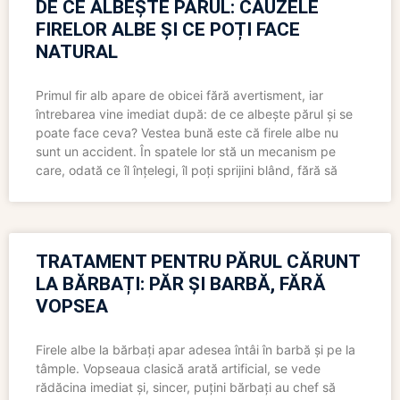
DE CE ALBEȘTE PĂRUL: CAUZELE
FIRELOR ALBE ȘI CE POȚI FACE
NATURAL
Primul fir alb apare de obicei fără avertisment, iar
întrebarea vine imediat după: de ce albește părul și se
poate face ceva? Vestea bună este că firele albe nu
sunt un accident. În spatele lor stă un mecanism pe
care, odată ce îl înțelegi, îl poți sprijini blând, fără să
TRATAMENT PENTRU PĂRUL CĂRUNT
LA BĂRBAȚI: PĂR ȘI BARBĂ, FĂRĂ
VOPSEA
Firele albe la bărbați apar adesea întâi în barbă și pe la
tâmple. Vopseaua clasică arată artificial, se vede
rădăcina imediat și, sincer, puțini bărbați au chef să