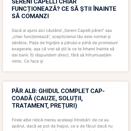
SERENI CAPELLI CHIAR
FUNCȚIONEAZĂ? CE SĂ ȘTII ÎNAINTE
SĂ COMANZI
Dacă ai ajuns aici căutând „Sereni Capelli păreri” sau
„chiar funcționează”, scepticismul tău este normal și
sănătos. Piața de îngrijire a părului e plină de promisiuni
exagerate, așa că vrei să știi la ce te înhami înainte să
dai banii. Îți răspundem direct, fără să înfrumusețăm
nimic. Ce face și
PĂR ALB: GHIDUL COMPLET CAP-
COADĂ (CAUZE, SOLUȚII,
TRATAMENT, PREȚURI)
Firele albe ridică mereu aceleași întrebări: de ce au
apărut, dacă se pot da înapoi, ce e de făcut dacă nu