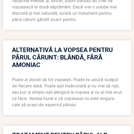
rădăcina imediat și, sincer, puțini bărbați au chef să
vopsească la două săptămâni. Dacă vrei o soluție mai
discretă și mai naturală, există un tratament pentru
părul cărunt gândit exact pentru
ALTERNATIVĂ LA VOPSEA PENTRU
PĂRUL CĂRUNT: BLÂNDĂ, FĂRĂ
AMONIAC
Poate ai obosit să tot vopsești. Poate te ustură scalpul
de fiecare dată. Poate ești însărcinată și nu vrei să riști,
sau pur și simplu ești alergică la vopsea și nu ai mai avut
ce face. Vestea bună e că vopseaua nu este singura
cale să scapi de aspectul părului