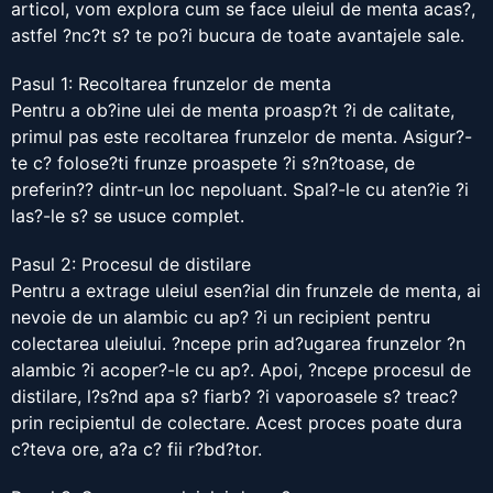
articol, vom explora cum se face uleiul de menta acas?,
astfel ?nc?t s? te po?i bucura de toate avantajele sale.
Pasul 1: Recoltarea frunzelor de menta
Pentru a ob?ine ulei de menta proasp?t ?i de calitate,
primul pas este recoltarea frunzelor de menta. Asigur?-
te c? folose?ti frunze proaspete ?i s?n?toase, de
preferin?? dintr-un loc nepoluant. Spal?-le cu aten?ie ?i
las?-le s? se usuce complet.
Pasul 2: Procesul de distilare
Pentru a extrage uleiul esen?ial din frunzele de menta, ai
nevoie de un alambic cu ap? ?i un recipient pentru
colectarea uleiului. ?ncepe prin ad?ugarea frunzelor ?n
alambic ?i acoper?-le cu ap?. Apoi, ?ncepe procesul de
distilare, l?s?nd apa s? fiarb? ?i vaporoasele s? treac?
prin recipientul de colectare. Acest proces poate dura
c?teva ore, a?a c? fii r?bd?tor.