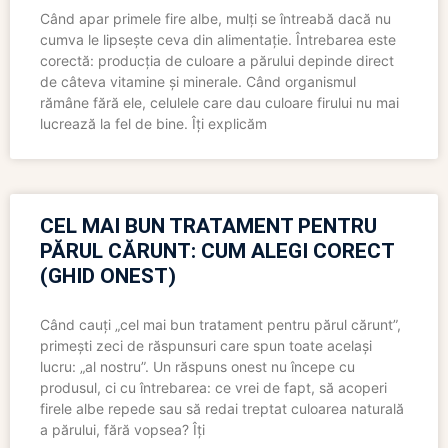
Când apar primele fire albe, mulți se întreabă dacă nu
cumva le lipsește ceva din alimentație. Întrebarea este
corectă: producția de culoare a părului depinde direct
de câteva vitamine și minerale. Când organismul
rămâne fără ele, celulele care dau culoare firului nu mai
lucrează la fel de bine. Îți explicăm
CEL MAI BUN TRATAMENT PENTRU
PĂRUL CĂRUNT: CUM ALEGI CORECT
(GHID ONEST)
Când cauți „cel mai bun tratament pentru părul cărunt”,
primești zeci de răspunsuri care spun toate același
lucru: „al nostru”. Un răspuns onest nu începe cu
produsul, ci cu întrebarea: ce vrei de fapt, să acoperi
firele albe repede sau să redai treptat culoarea naturală
a părului, fără vopsea? Îți