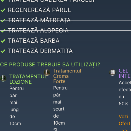
REGENEREAZĂ PĂRUL
TRATEAZĂ MĂTREAȚA
TRATEAZĂ ALOPECIA
TRATEAZĂ BARBA
TRATEAZĂ DERMATITA
CE PRODUSE TREBUIE SĂ UTILIZAȚI?
Tratamentul
GEL
Crema
INT
TRATAMENTUL
Forte
LOZIONE
Acce
Pentru
Pentru
efect
păr
păr
cu
mai
mai
50%
scurt
lung
de
de
Vezi
10cm
10cm
Ofert
Si
>>