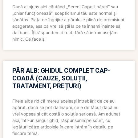
Dacă ai ajuns aici căutând „Sereni Capelli păreri” sau
„chiar funcționează”, scepticismul tău este normal și
sănătos. Piața de îngrijire a părului e plină de promisiuni
exagerate, așa că vrei să știi la ce te înhami înainte să
dai banii. Îți răspundem direct, fără să înfrumusețăm
nimic. Ce face și
PĂR ALB: GHIDUL COMPLET CAP-
COADĂ (CAUZE, SOLUȚII,
TRATAMENT, PREȚURI)
Firele albe ridică mereu aceleași întrebări: de ce au
apărut, dacă se pot da înapoi, ce e de făcut dacă nu
vrei vopsea și cât costă o soluție serioasă. Am adunat
aici, într-un singur ghid, răspunsurile pe scurt, cu
legături către articolele în care intrăm în detaliu pe
fiecare temă.