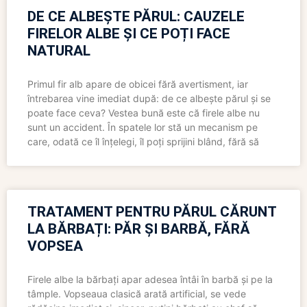
DE CE ALBEȘTE PĂRUL: CAUZELE
FIRELOR ALBE ȘI CE POȚI FACE
NATURAL
Primul fir alb apare de obicei fără avertisment, iar
întrebarea vine imediat după: de ce albește părul și se
poate face ceva? Vestea bună este că firele albe nu
sunt un accident. În spatele lor stă un mecanism pe
care, odată ce îl înțelegi, îl poți sprijini blând, fără să
TRATAMENT PENTRU PĂRUL CĂRUNT
LA BĂRBAȚI: PĂR ȘI BARBĂ, FĂRĂ
VOPSEA
Firele albe la bărbați apar adesea întâi în barbă și pe la
tâmple. Vopseaua clasică arată artificial, se vede