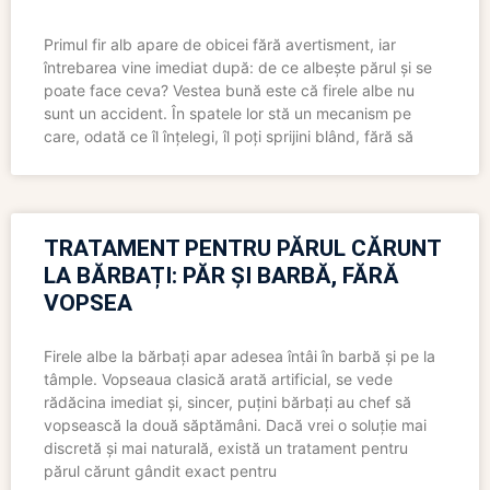
Primul fir alb apare de obicei fără avertisment, iar
întrebarea vine imediat după: de ce albește părul și se
poate face ceva? Vestea bună este că firele albe nu
sunt un accident. În spatele lor stă un mecanism pe
care, odată ce îl înțelegi, îl poți sprijini blând, fără să
TRATAMENT PENTRU PĂRUL CĂRUNT
LA BĂRBAȚI: PĂR ȘI BARBĂ, FĂRĂ
VOPSEA
Firele albe la bărbați apar adesea întâi în barbă și pe la
tâmple. Vopseaua clasică arată artificial, se vede
rădăcina imediat și, sincer, puțini bărbați au chef să
vopsească la două săptămâni. Dacă vrei o soluție mai
discretă și mai naturală, există un tratament pentru
părul cărunt gândit exact pentru