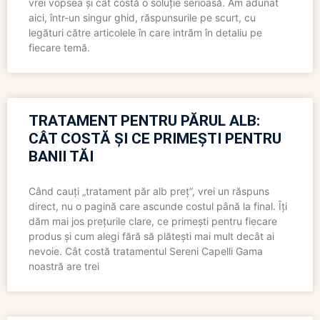
vrei vopsea și cât costă o soluție serioasă. Am adunat
aici, într-un singur ghid, răspunsurile pe scurt, cu
legături către articolele în care intrăm în detaliu pe
fiecare temă.
TRATAMENT PENTRU PĂRUL ALB:
CÂT COSTĂ ȘI CE PRIMEȘTI PENTRU
BANII TĂI
Când cauți „tratament păr alb preț”, vrei un răspuns
direct, nu o pagină care ascunde costul până la final. Îți
dăm mai jos prețurile clare, ce primești pentru fiecare
produs și cum alegi fără să plătești mai mult decât ai
nevoie. Cât costă tratamentul Sereni Capelli Gama
noastră are trei