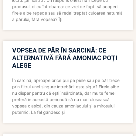
lucru: „al nostru”. Un răspuns onest nu începe cu
produsul, ci cu întrebarea: ce vrei de fapt, să acoperi
firele albe repede sau să redai treptat culoarea naturală
a părului, fără vopsea? Îți
VOPSEA DE PĂR ÎN SARCINĂ: CE
ALTERNATIVĂ FĂRĂ AMONIAC POȚI
ALEGE
În sarcină, aproape orice pui pe piele sau pe păr trece
prin filtrul unei singure întrebări: este sigur? Firele albe
nu dispar pentru că ești însărcinată, dar multe femei
preferă în această perioadă să nu mai folosească
vopsea clasică, din cauza amoniacului și a mirosului
puternic. La fel gândesc și