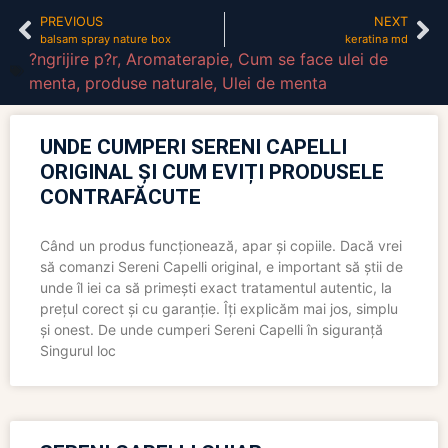
PREVIOUS
NEXT
balsam spray nature box
keratina md
?ngrijire p?r
,
Aromaterapie
,
Cum se face ulei de
menta
,
produse naturale
,
Ulei de menta
UNDE CUMPERI SERENI CAPELLI
ORIGINAL ȘI CUM EVIȚI PRODUSELE
CONTRAFĂCUTE
Când un produs funcționează, apar și copiile. Dacă vrei
să comanzi Sereni Capelli original, e important să știi de
unde îl iei ca să primești exact tratamentul autentic, la
prețul corect și cu garanție. Îți explicăm mai jos, simplu
și onest. De unde cumperi Sereni Capelli în siguranță
Singurul loc