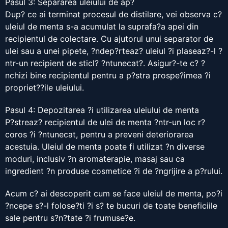
Pasul 3: Separarea uleiului de ap?
Dup? ce ai terminat procesul de distilare, vei observa c?
uleiul de menta s-a acumulat la suprafa?a apei din
recipientul de colectare. Cu ajutorul unui separator de
ulei sau a unei pipete, ?ndep?rteaz? uleiul ?i plaseaz?-l ?
ntr-un recipient de sticl? ?ntunecat?. Asigur?-te c? ?
nchizi bine recipientul pentru a p?stra prospe?imea ?i
propriet??ile uleiului.
Pasul 4: Depozitarea ?i utilizarea uleiului de menta
P?streaz? recipientul de ulei de menta ?ntr-un loc r?
coros ?i ?ntunecat, pentru a preveni deteriorarea
acestuia. Uleiul de menta poate fi utilizat ?n diverse
moduri, inclusiv ?n aromaterapie, masaj sau ca
ingredient ?n produse cosmetice ?i de ?ngrijire a p?rului.
Acum c? ai descoperit cum se face uleiul de menta, po?i
?ncepe s?-l folose?ti ?i s? te bucuri de toate beneficiile
sale pentru s?n?tate ?i frumuse?e.