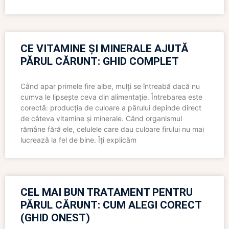
CE VITAMINE ȘI MINERALE AJUTĂ
PĂRUL CĂRUNT: GHID COMPLET
Când apar primele fire albe, mulți se întreabă dacă nu
cumva le lipsește ceva din alimentație. Întrebarea este
corectă: producția de culoare a părului depinde direct
de câteva vitamine și minerale. Când organismul
rămâne fără ele, celulele care dau culoare firului nu mai
lucrează la fel de bine. Îți explicăm
CEL MAI BUN TRATAMENT PENTRU
PĂRUL CĂRUNT: CUM ALEGI CORECT
(GHID ONEST)