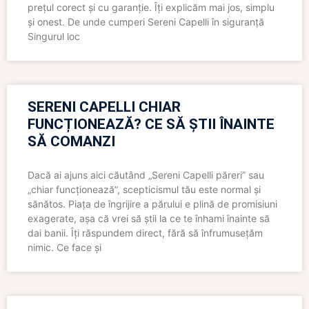
prețul corect și cu garanție. Îți explicăm mai jos, simplu
și onest. De unde cumperi Sereni Capelli în siguranță
Singurul loc
SERENI CAPELLI CHIAR
FUNCȚIONEAZĂ? CE SĂ ȘTII ÎNAINTE
SĂ COMANZI
Dacă ai ajuns aici căutând „Sereni Capelli păreri” sau
„chiar funcționează”, scepticismul tău este normal și
sănătos. Piața de îngrijire a părului e plină de promisiuni
exagerate, așa că vrei să știi la ce te înhami înainte să
dai banii. Îți răspundem direct, fără să înfrumusețăm
nimic. Ce face și