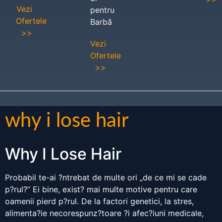
Vezi
pentru
Ofertele
Barbă
>>
Vezi
Ofertele
>>
why i lose hair
Why I Lose Hair
Probabil te-ai ?ntrebat de multe ori „de ce mi se cade
p?rul?” Ei bine, exist? mai multe motive pentru care
oamenii pierd p?rul. De la factori genetici, la stres,
alimenta?ie necorespunz?toare ?i afec?iuni medicale,