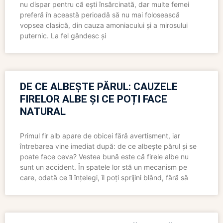
nu dispar pentru că ești însărcinată, dar multe femei
preferă în această perioadă să nu mai folosească
vopsea clasică, din cauza amoniacului și a mirosului
puternic. La fel gândesc și
DE CE ALBEȘTE PĂRUL: CAUZELE
FIRELOR ALBE ȘI CE POȚI FACE
NATURAL
Primul fir alb apare de obicei fără avertisment, iar
întrebarea vine imediat după: de ce albește părul și se
poate face ceva? Vestea bună este că firele albe nu
sunt un accident. În spatele lor stă un mecanism pe
care, odată ce îl înțelegi, îl poți sprijini blând, fără să