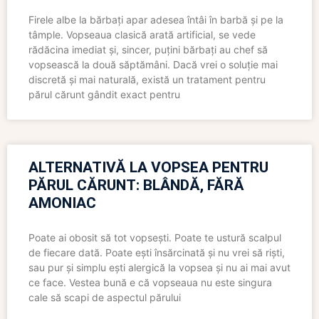
Firele albe la bărbați apar adesea întâi în barbă și pe la
tâmple. Vopseaua clasică arată artificial, se vede
rădăcina imediat și, sincer, puțini bărbați au chef să
vopsească la două săptămâni. Dacă vrei o soluție mai
discretă și mai naturală, există un tratament pentru
părul cărunt gândit exact pentru
ALTERNATIVĂ LA VOPSEA PENTRU
PĂRUL CĂRUNT: BLÂNDĂ, FĂRĂ
AMONIAC
Poate ai obosit să tot vopsești. Poate te ustură scalpul
de fiecare dată. Poate ești însărcinată și nu vrei să riști,
sau pur și simplu ești alergică la vopsea și nu ai mai avut
ce face. Vestea bună e că vopseaua nu este singura
cale să scapi de aspectul părului