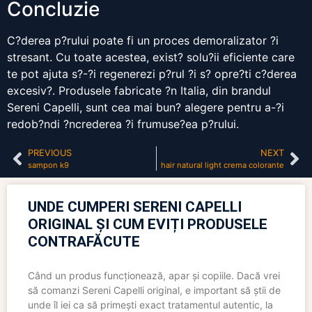
Concluzie
C?derea p?rului poate fi un proces demoralizator ?i
stresant. Cu toate acestea, exist? solu?ii eficiente care
te pot ajuta s?-?i regenerezi p?rul ?i s? opre?ti c?derea
excesiv?. Produsele fabricate ?n Italia, din brandul
Sereni Capelli, sunt cea mai bun? alegere pentru a-?i
redob?ndi ?ncrederea ?i frumuse?ea p?rului.
PREVIOUS
NEXT
sampon k9
hair natural light crema colorante
UNDE CUMPERI SERENI CAPELLI
ORIGINAL ȘI CUM EVIȚI PRODUSELE
CONTRAFĂCUTE
Când un produs funcționează, apar și copiile. Dacă vrei
să comanzi Sereni Capelli original, e important să știi de
unde îl iei ca să primești exact tratamentul autentic, la