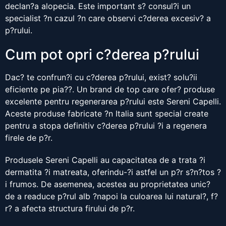
declan?a alopecia. Este important s? consul?i un
specialist ?n cazul ?n care observi c?derea excesiv? a
p?rului.
Cum pot opri c?derea p?rului
Dac? te confrun?i cu c?derea p?rului, exist? solu?ii
eficiente pe pia??. Un brand de top care ofer? produse
excelente pentru regenerarea p?rului este Sereni Capelli.
Aceste produse fabricate ?n Italia sunt special create
pentru a stopa definitiv c?derea p?rului ?i a regenera
firele de p?r.
Produsele Sereni Capelli au capacitatea de a trata ?i
dermatita ?i matreata, oferindu-?i astfel un p?r s?n?tos ?
i frumos. De asemenea, acestea au proprietatea unic?
de a readuce p?rul alb ?napoi la culoarea lui natural?, f?
r? a afecta structura firului de p?r.