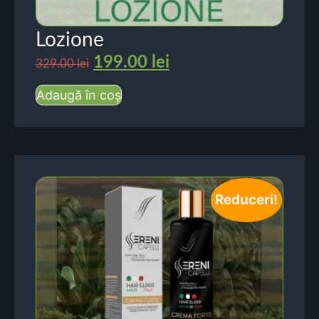
Lozione
199.00
lei
329.00
lei
Adaugă în coș
Reduceri!