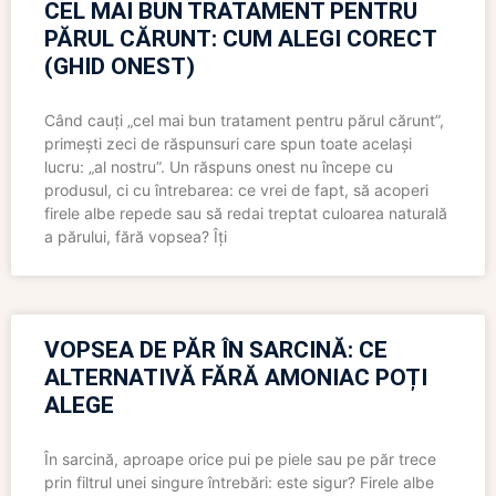
CEL MAI BUN TRATAMENT PENTRU
PĂRUL CĂRUNT: CUM ALEGI CORECT
(GHID ONEST)
Când cauți „cel mai bun tratament pentru părul cărunt”,
primești zeci de răspunsuri care spun toate același
lucru: „al nostru”. Un răspuns onest nu începe cu
produsul, ci cu întrebarea: ce vrei de fapt, să acoperi
firele albe repede sau să redai treptat culoarea naturală
a părului, fără vopsea? Îți
VOPSEA DE PĂR ÎN SARCINĂ: CE
ALTERNATIVĂ FĂRĂ AMONIAC POȚI
ALEGE
În sarcină, aproape orice pui pe piele sau pe păr trece
prin filtrul unei singure întrebări: este sigur? Firele albe