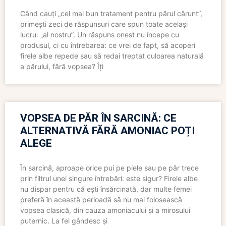
Când cauți „cel mai bun tratament pentru părul cărunt”,
primești zeci de răspunsuri care spun toate același
lucru: „al nostru”. Un răspuns onest nu începe cu
produsul, ci cu întrebarea: ce vrei de fapt, să acoperi
firele albe repede sau să redai treptat culoarea naturală
a părului, fără vopsea? Îți
VOPSEA DE PĂR ÎN SARCINĂ: CE
ALTERNATIVĂ FĂRĂ AMONIAC POȚI
ALEGE
În sarcină, aproape orice pui pe piele sau pe păr trece
prin filtrul unei singure întrebări: este sigur? Firele albe
nu dispar pentru că ești însărcinată, dar multe femei
preferă în această perioadă să nu mai folosească
vopsea clasică, din cauza amoniacului și a mirosului
puternic. La fel gândesc și