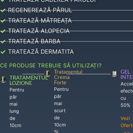
REGENEREAZĂ PĂRUL
TRATEAZĂ MĂTREAȚA
TRATEAZĂ ALOPECIA
TRATEAZĂ BARBA
TRATEAZĂ DERMATITA
CE PRODUSE TREBUIE SĂ UTILIZAȚI?
Tratamentul
GEL
Crema
INT
TRATAMENTUL
Forte
LOZIONE
Acce
Pentru
Pentru
efect
păr
păr
cu
mai
mai
50%
scurt
lung
de
de
Vezi
10cm
10cm
Ofert
Si
>>