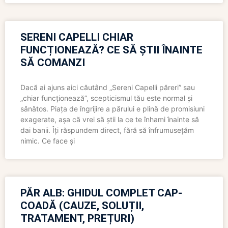
SERENI CAPELLI CHIAR
FUNCȚIONEAZĂ? CE SĂ ȘTII ÎNAINTE
SĂ COMANZI
Dacă ai ajuns aici căutând „Sereni Capelli păreri” sau
„chiar funcționează”, scepticismul tău este normal și
sănătos. Piața de îngrijire a părului e plină de promisiuni
exagerate, așa că vrei să știi la ce te înhami înainte să
dai banii. Îți răspundem direct, fără să înfrumusețăm
nimic. Ce face și
PĂR ALB: GHIDUL COMPLET CAP-
COADĂ (CAUZE, SOLUȚII,
TRATAMENT, PREȚURI)