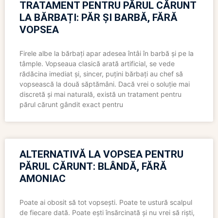
TRATAMENT PENTRU PĂRUL CĂRUNT
LA BĂRBAȚI: PĂR ȘI BARBĂ, FĂRĂ
VOPSEA
Firele albe la bărbați apar adesea întâi în barbă și pe la
tâmple. Vopseaua clasică arată artificial, se vede
rădăcina imediat și, sincer, puțini bărbați au chef să
vopsească la două săptămâni. Dacă vrei o soluție mai
discretă și mai naturală, există un tratament pentru
părul cărunt gândit exact pentru
ALTERNATIVĂ LA VOPSEA PENTRU
PĂRUL CĂRUNT: BLÂNDĂ, FĂRĂ
AMONIAC
Poate ai obosit să tot vopsești. Poate te ustură scalpul
de fiecare dată. Poate ești însărcinată și nu vrei să riști,