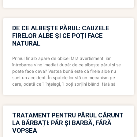
DE CE ALBEȘTE PĂRUL: CAUZELE
FIRELOR ALBE ȘI CE POȚI FACE
NATURAL
Primul fir alb apare de obicei fără avertisment, iar
întrebarea vine imediat după: de ce albește părul și se
poate face ceva? Vestea bună este că firele albe nu
sunt un accident. În spatele lor stă un mecanism pe
care, odată ce îl înțelegi, îl poți sprijini blând, fără să
TRATAMENT PENTRU PĂRUL CĂRUNT
LA BĂRBAȚI: PĂR ȘI BARBĂ, FĂRĂ
VOPSEA