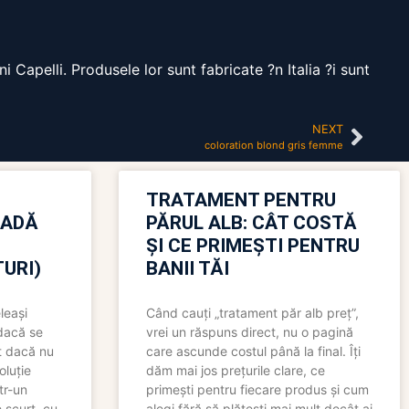
i Capelli. Produsele lor sunt fabricate ?n Italia ?i sunt
NEXT
coloration blond gris femme
TRATAMENT PENTRU
OADĂ
PĂRUL ALB: CÂT COSTĂ
ȘI CE PRIMEȘTI PENTRU
URI)
BANII TĂI
leași
Când cauți „tratament păr alb preț”,
 dacă se
vrei un răspuns direct, nu o pagină
t dacă nu
care ascunde costul până la final. Îți
oluție
dăm mai jos prețurile clare, ce
tr-un
primești pentru fiecare produs și cum
 scurt, cu
alegi fără să plătești mai mult decât ai