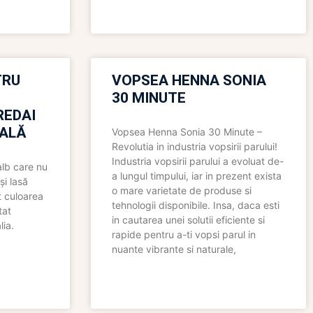
TRU
VOPSEA HENNA SONIA
30 MINUTE
REDAI
ALĂ
Vopsea Henna Sonia 30 Minute –
Revolutia in industria vopsirii parului!
Industria vopsirii parului a evoluat de-
alb care nu
a lungul timpului, iar in prezent exista
și lasă
o mare varietate de produse si
t culoarea
tehnologii disponibile. Insa, daca esti
tat
in cautarea unei solutii eficiente si
lia.
rapide pentru a-ti vopsi parul in
nuante vibrante si naturale,