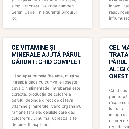
simplu și onest. De unde cumperi
înhami înai
Sereni Capelli în siguranță Singurul
răspundem 
loc
înfrumuseț
CE VITAMINE ȘI
CEL MA
MINERALE AJUTĂ PĂRUL
TRATA
CĂRUNT: GHID COMPLET
PĂRUL
ALEGI 
ONEST
Când apar primele fire albe, mulți se
întreabă dacă nu cumva le lipsește
ceva din alimentație. Întrebarea este
Când cauți
corectă: producția de culoare a
pentru păr
părului depinde direct de câteva
răspunsuri
vitamine și minerale. Când organismul
lucru: „al
rămâne fără ele, celulele care dau
începe cu 
culoare firului nu mai lucrează la fel
ce vrei de 
de bine. Îți explicăm
repede sau