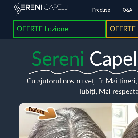
Produse
Q&A
OFERTE Lozione
OFERTE 
Sereni
Capel
Cu ajutorul nostru veți fi: Mai tineri
iubiți, Mai respecta