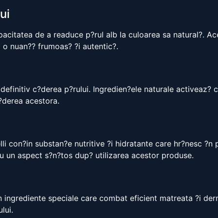
ui
acitatea de a readuce p?rul alb la culoarea sa natural?. Ac
ii o nuan?? frumoas? ?i autentic?.
efinitiv c?derea p?rului. Ingredien?ele naturale activeaz? cir
c?derea acestora.
i con?in substan?e nutritive ?i hidratante care hr?nesc ?n pr
 cu un aspect s?n?tos dup? utilizarea acestor produse.
n ingrediente speciale care combat eficient matreata ?i der
lui.