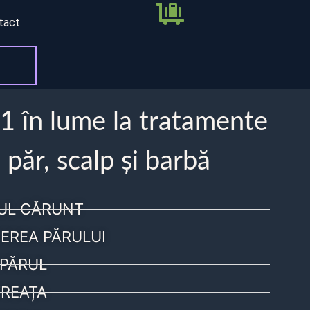
tact
 1 în lume la tratamente
 păr, scalp și barbă
UL CĂRUNT
EREA PĂRULUI
PĂRUL
REAȚA