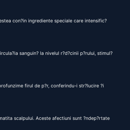
estea con?in ingrediente speciale care intensific?
cula?ia sanguin? la nivelul r?d?cinii p?rului, stimul?
ofunzime firul de p?r, conferindu-i str?lucire ?i
matita scalpului. Aceste afectiuni sunt ?ndep?rtate