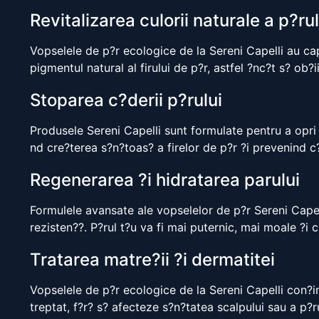
Revitalizarea culorii naturale a p?rul
Vopselele de p?r ecologice de la Sereni Capelli au cap
pigmentul natural al firului de p?r, astfel ?nc?t s? ob?
Stoparea c?derii p?rului
Produsele Sereni Capelli sunt formulate pentru a opri d
nd cre?terea s?n?toas? a firelor de p?r ?i prevenind 
Regenerarea ?i hidratarea parului
Formulele avansate ale vopselelor de p?r Sereni Capell
rezisten??. P?rul t?u va fi mai puternic, mai moale ?i
Tratarea matre?ii ?i dermatitei
Vopselele de p?r ecologice de la Sereni Capelli con?i
treptat, f?r? s? afecteze s?n?tatea scalpului sau a p?ru