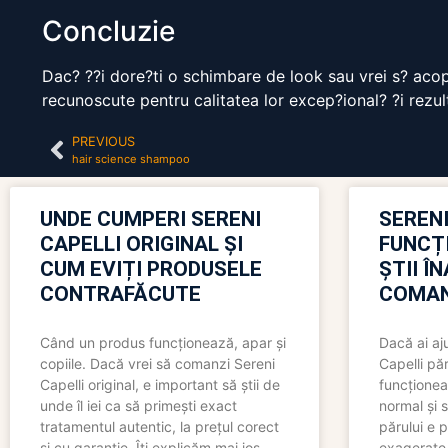
Concluzie
Dac? ??i dore?ti o schimbare de look sau vrei s? acope
recunoscute pentru calitatea lor excep?ional? ?i rezul
PREVIOUS
hair science shampoo
UNDE CUMPERI SERENI
SERENI
CAPELLI ORIGINAL ȘI
FUNCȚ
CUM EVIȚI PRODUSELE
ȘTII Î
CONTRAFĂCUTE
COMAN
Când un produs funcționează, apar și
Dacă ai aj
copiile. Dacă vrei să comanzi Sereni
Capelli păr
Capelli original, e important să știi de
funcționea
unde îl iei ca să primești exact
normal și s
tratamentul autentic, la prețul corect
părului e p
și cu garanție. Îți explicăm mai jos,
exagerate, 