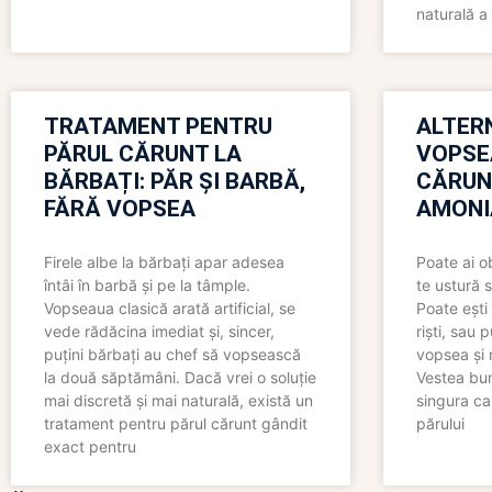
naturală a 
TRATAMENT PENTRU
ALTER
PĂRUL CĂRUNT LA
VOPSE
BĂRBAȚI: PĂR ȘI BARBĂ,
CĂRUN
FĂRĂ VOPSEA
AMONI
Firele albe la bărbați apar adesea
Poate ai o
întâi în barbă și pe la tâmple.
te ustură 
Vopseaua clasică arată artificial, se
Poate ești 
vede rădăcina imediat și, sincer,
riști, sau 
puțini bărbați au chef să vopsească
vopsea și 
la două săptămâni. Dacă vrei o soluție
Vestea bu
mai discretă și mai naturală, există un
singura ca
tratament pentru părul cărunt gândit
părului
exact pentru