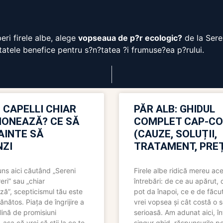
ri firele albe, alege
vopseaua de p?r ecologic?
de la Seren
tatele benefice pentru s?n?tatea ?i frumuse?ea p?rului.
 CAPELLI CHIAR
PĂR ALB: GHIDUL
IONEAZĂ? CE SĂ
COMPLET CAP-C
NAINTE SĂ
(CAUZE, SOLUȚII,
ZI
TRATAMENT, PREȚ
uns aici căutând „Sereni
Firele albe ridică mereu ace
eri” sau „chiar
întrebări: de ce au apărut,
ză”, scepticismul tău este
pot da înapoi, ce e de făcu
ănătos. Piața de îngrijire a
vrei vopsea și cât costă o s
lină de promisiuni
serioasă. Am adunat aici, în
așa că vrei să știi la ce te
singur ghid, răspunsurile pe