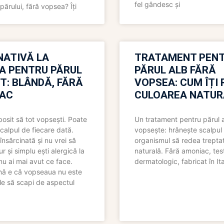
fel gândesc și
părului, fără vopsea? Îți
NATIVĂ LA
TRATAMENT PEN
A PENTRU PĂRUL
PĂRUL ALB FĂRĂ
T: BLÂNDĂ, FĂRĂ
VOPSEA: CUM ÎȚI 
AC
CULOAREA NATUR
bosit să tot vopsești. Poate
Un tratament pentru părul 
scalpul de fiecare dată.
vopsește: hrănește scalpul 
însărcinată și nu vrei să
organismul să redea trepta
pur și simplu ești alergică la
naturală. Fără amoniac, tes
nu ai mai avut ce face.
dermatologic, fabricat în Ita
nă e că vopseaua nu este
le să scapi de aspectul