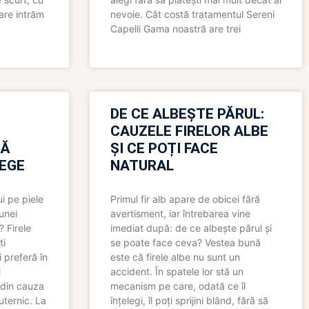
care intrăm
nevoie. Cât costă tratamentul Sereni
Capelli Gama noastră are trei
N
DE CE ALBEȘTE PĂRUL:
CAUZELE FIRELOR ALBE
RĂ
ȘI CE POȚI FACE
LEGE
NATURAL
i pe piele
Primul fir alb apare de obicei fără
 unei
avertisment, iar întrebarea vine
? Firele
imediat după: de ce albește părul și
ti
se poate face ceva? Vestea bună
 preferă în
este că firele albe nu sunt un
i
accident. În spatele lor stă un
 din cauza
mecanism pe care, odată ce îl
uternic. La
înțelegi, îl poți sprijini blând, fără să