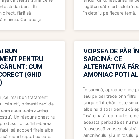
nte să dai banii. Îți
legături către articolele în 
direct, fără să
în detaliu pe fiecare temă.
ăm nimic. Ce face și
I BUN
VOPSEA DE PĂR Î
MENT PENTRU
SARCINĂ: CE
 CĂRUNT: CUM
ALTERNATIVĂ FĂ
CORECT (GHID
AMONIAC POȚI A
)
În sarcină, aproape orice pu
sau pe păr trece prin filtrul
 „cel mai bun tratament
singure întrebări: este sigur
ul cărunt”, primești zeci de
albe nu dispar pentru că eș
 care spun toate același
însărcinată, dar multe femei
 nostru”. Un răspuns onest nu
această perioadă să nu ma
produsul, ci cu întrebarea:
folosească vopsea clasică,
fapt, să acoperi firele albe
amoniacului și a mirosului p
 să redai treptat culoarea