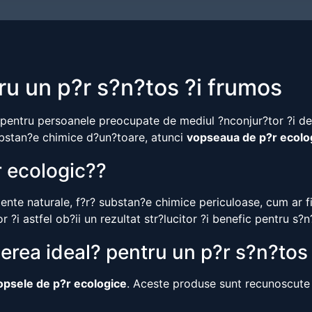
u un p?r s?n?tos ?i frumos
pentru persoanele preocupate de mediul ?nconjur?tor ?i de s
substan?e chimice d?un?toare, atunci
vopseaua de p?r ecolo
r ecologic??
iente naturale, f?r? substan?e chimice periculoase, cum ar 
r ?i astfel ob?ii un rezultat str?lucitor ?i benefic pentru s?n
gerea ideal? pentru un p?r s?n?tos
opsele de p?r ecologice
. Aceste produse sunt recunoscute p