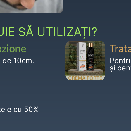
E SĂ UTILIZAȚI?
ozione
Trat
g de 10cm.
Pentr
și pen
ctele cu 50%