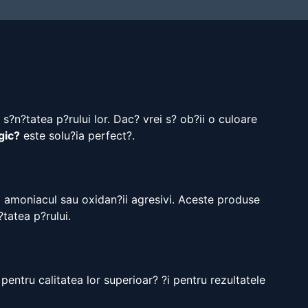
?n?tatea p?rului lor. Dac? vrei s? ob?ii o culoare
gic?
este solu?ia perfect?.
fi amoniacul sau oxidan?ii agresivi. Aceste produse
?tatea p?rului.
entru calitatea lor superioar? ?i pentru rezultatele