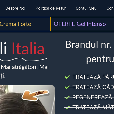
Despre Noi
Politica de Retur
Contul Meu
Con
Crema Forte
OFERTE Gel Intenso
Brandul nr.
li
Italia
pentru
, Mai atrăgători, Mai
ți.
TRATEAZĂ PĂR
TRATEAZĂ CĂD
REGENEREAZĂ 
TRATEAZĂ MĂT