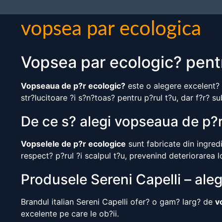
vopsea par ecologica
Vopsea par ecologic? pentr
Vopseaua de p?r ecologic?
este o alegere excelent? 
str?lucitoare ?i s?n?toas? pentru p?rul t?u, dar f?r? 
De ce s? alegi vopseaua de p?
Vopselele de p?r ecologice
sunt fabricate din ingred
respect? p?rul ?i scalpul t?u, prevenind deteriorarea lo
Produsele Sereni Capelli – ale
Brandul italian Sereni Capelli ofer? o gam? larg? de
v
excelente pe care le ob?ii.