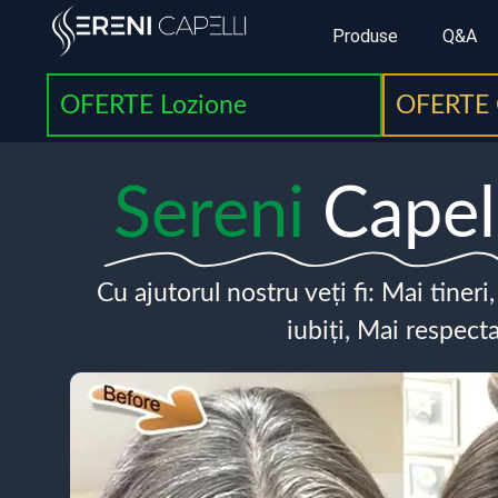
Produse
Q&A
OFERTE Lozione
OFERTE 
Sereni
Capel
Cu ajutorul nostru veți fi: Mai tineri
iubiți, Mai respecta