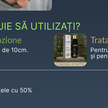
E SĂ UTILIZAȚI?
ozione
Trat
g de 10cm.
Pentr
și pen
ctele cu 50%