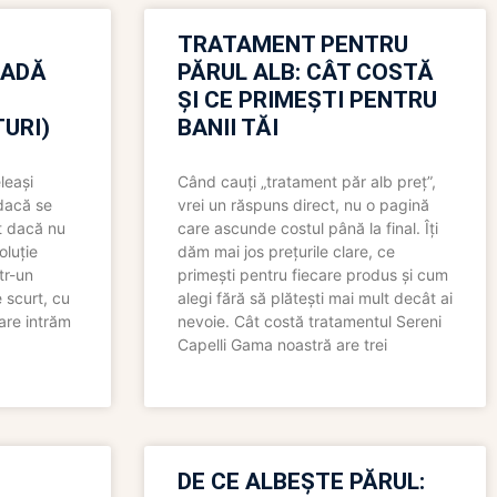
TRATAMENT PENTRU
OADĂ
PĂRUL ALB: CÂT COSTĂ
ȘI CE PRIMEȘTI PENTRU
URI)
BANII TĂI
leași
Când cauți „tratament păr alb preț”,
 dacă se
vrei un răspuns direct, nu o pagină
t dacă nu
care ascunde costul până la final. Îți
oluție
dăm mai jos prețurile clare, ce
tr-un
primești pentru fiecare produs și cum
 scurt, cu
alegi fără să plătești mai mult decât ai
care intrăm
nevoie. Cât costă tratamentul Sereni
Capelli Gama noastră are trei
N
DE CE ALBEȘTE PĂRUL: