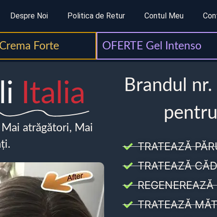
Despre Noi
Politica de Retur
Contul Meu
Con
Crema Forte
OFERTE Gel Intenso
Brandul nr.
li
Italia
pentru
, Mai atrăgători, Mai
ți.
TRATEAZĂ PĂR
TRATEAZĂ CĂD
REGENEREAZĂ 
TRATEAZĂ MĂT