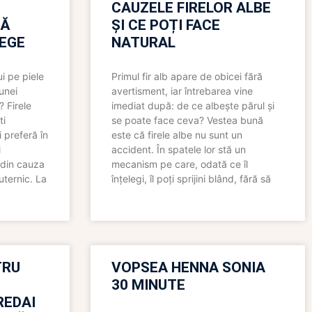
CAUZELE FIRELOR ALBE
RĂ
ȘI CE POȚI FACE
LEGE
NATURAL
i pe piele
Primul fir alb apare de obicei fără
 unei
avertisment, iar întrebarea vine
? Firele
imediat după: de ce albește părul și
ti
se poate face ceva? Vestea bună
 preferă în
este că firele albe nu sunt un
i
accident. În spatele lor stă un
 din cauza
mecanism pe care, odată ce îl
uternic. La
înțelegi, îl poți sprijini blând, fără să
TRU
VOPSEA HENNA SONIA
30 MINUTE
REDAI