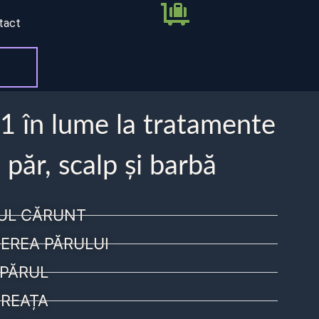
tact
 1 în lume la tratamente
 păr, scalp și barbă
UL CĂRUNT
EREA PĂRULUI
PĂRUL
REAȚA