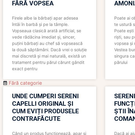
FĂRĂ VOPSEA
AMONI
Firele albe la bărbați apar adesea
Poate ai o
întâi în barbă și pe la tâmple.
te ustură 
Vopseaua clasică arată artificial, se
Poate ești 
vede rădăcina imediat și, sincer,
riști, sau 
puțini bărbați au chef să vopsească
vopsea și 
la două săptămâni. Dacă vrei o soluție
Vestea bu
mai discretă și mai naturală, există un
singura ca
tratament pentru părul cărunt gândit
părului
exact pentru
Fără categorie
UNDE CUMPERI SERENI
SERENI
CAPELLI ORIGINAL ȘI
FUNCȚ
CUM EVIȚI PRODUSELE
ȘTII Î
CONTRAFĂCUTE
COMAN
Când un produs funcționează, apar și
Dacă ai aj