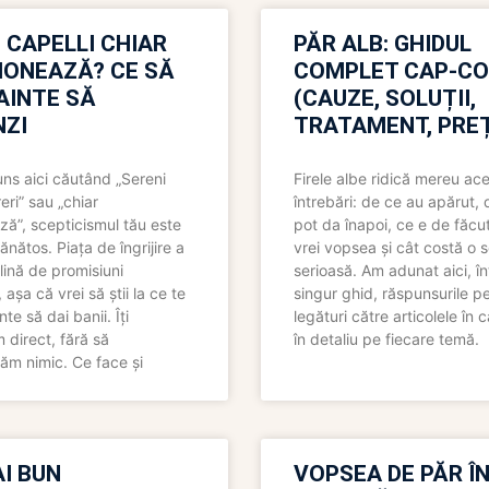
 CAPELLI CHIAR
PĂR ALB: GHIDUL
IONEAZĂ? CE SĂ
COMPLET CAP-C
NAINTE SĂ
(CAUZE, SOLUȚII,
ZI
TRATAMENT, PREȚ
uns aici căutând „Sereni
Firele albe ridică mereu ace
eri” sau „chiar
întrebări: de ce au apărut,
ză”, scepticismul tău este
pot da înapoi, ce e de făcu
ănătos. Piața de îngrijire a
vrei vopsea și cât costă o s
lină de promisiuni
serioasă. Am adunat aici, în
așa că vrei să știi la ce te
singur ghid, răspunsurile pe
nte să dai banii. Îți
legături către articolele în 
direct, fără să
în detaliu pe fiecare temă.
ăm nimic. Ce face și
I BUN
VOPSEA DE PĂR Î