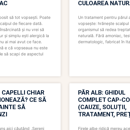
AC
CULOAREA NATUR
bosit să tot vopsești. Poate
Un tratament pentru părul 
scalpul de fiecare dată.
vopsește: hrănește scalpul 
însărcinată și nu vrei să
organismul să redea trepta
pur și simplu ești alergică la
naturală. Fără amoniac, tes
nu ai mai avut ce face.
dermatologic, fabricat în Ita
nă e că vopseaua nu este
le să scapi de aspectul
 CAPELLI CHIAR
PĂR ALB: GHIDUL
IONEAZĂ? CE SĂ
COMPLET CAP-C
NAINTE SĂ
(CAUZE, SOLUȚII,
ZI
TRATAMENT, PREȚ
uns aici căutând „Sereni
Firele albe ridică mereu ace