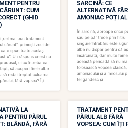
MENT PENTRU
SARCINĂ: CE
 CĂRUNT: CUM
ALTERNATIVĂ FĂ
CORECT (GHID
AMONIAC POȚI A
)
În sarcină, aproape orice pu
sau pe păr trece prin filtrul
 „cel mai bun tratament
singure întrebări: este sigur
ul cărunt”, primești zeci de
albe nu dispar pentru că eș
 care spun toate același
însărcinată, dar multe femei
 nostru”. Un răspuns onest nu
această perioadă să nu ma
produsul, ci cu întrebarea:
folosească vopsea clasică,
fapt, să acoperi firele albe
amoniacului și a mirosului p
 să redai treptat culoarea
fel gândesc și
părului, fără vopsea? Îți
NATIVĂ LA
TRATAMENT PEN
A PENTRU PĂRUL
PĂRUL ALB FĂRĂ
T: BLÂNDĂ, FĂRĂ
VOPSEA: CUM ÎȚI 