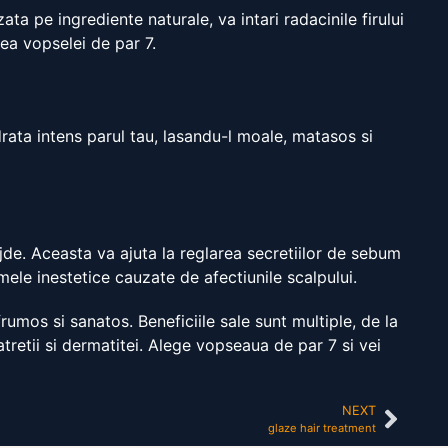
ta pe ingrediente naturale, va intari radacinile firului
ea vopselei de par 7.
rata intens parul tau, lasandu-l moale, matasos si
de. Aceasta va ajuta la reglarea secretiilor de sebum
emele inestetice cauzate de afectiunile scalpului.
rumos si sanatos. Beneficiile sale sunt multiple, de la
atretii si dermatitei. Alege vopseaua de par 7 si vei
NEXT
glaze hair treatment