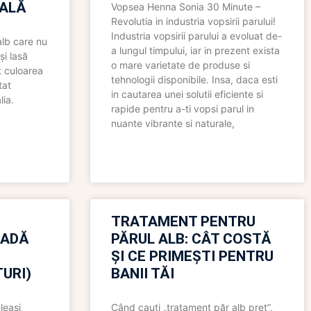
ALĂ
Vopsea Henna Sonia 30 Minute –
Revolutia in industria vopsirii parului!
Industria vopsirii parului a evoluat de-
alb care nu
a lungul timpului, iar in prezent exista
și lasă
o mare varietate de produse si
t culoarea
tehnologii disponibile. Insa, daca esti
tat
in cautarea unei solutii eficiente si
lia.
rapide pentru a-ti vopsi parul in
nuante vibrante si naturale,
TRATAMENT PENTRU
OADĂ
PĂRUL ALB: CÂT COSTĂ
ȘI CE PRIMEȘTI PENTRU
URI)
BANII TĂI
leași
Când cauți „tratament păr alb preț”,