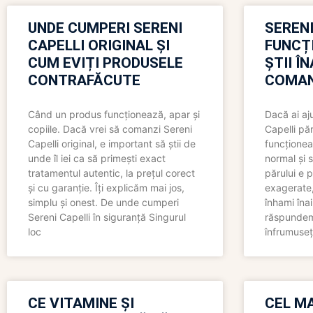
UNDE CUMPERI SERENI
SERENI
CAPELLI ORIGINAL ȘI
FUNCȚ
CUM EVIȚI PRODUSELE
ȘTII Î
CONTRAFĂCUTE
COMAN
Când un produs funcționează, apar și
Dacă ai aj
copiile. Dacă vrei să comanzi Sereni
Capelli păr
Capelli original, e important să știi de
funcționea
unde îl iei ca să primești exact
normal și s
tratamentul autentic, la prețul corect
părului e p
și cu garanție. Îți explicăm mai jos,
exagerate, 
simplu și onest. De unde cumperi
înhami înai
Sereni Capelli în siguranță Singurul
răspundem 
loc
înfrumuseț
CE VITAMINE ȘI
CEL MA