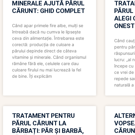
MINERALE AJUTĂ PĂRUL
TRATA
CĂRUNT: GHID COMPLET
PĂRUL
ALEGI 
ONEST
Când apar primele fire albe, mulți se
întreabă dacă nu cumva le lipsește
ceva din alimentație. Întrebarea este
Când cauți
corectă: producția de culoare a
pentru păr
părului depinde direct de câteva
răspunsuri
vitamine și minerale. Când organismul
lucru: „al
rămâne fără ele, celulele care dau
începe cu 
culoare firului nu mai lucrează la fel
ce vrei de 
de bine. Îți explicăm
repede sau
naturală a 
TRATAMENT PENTRU
ALTER
PĂRUL CĂRUNT LA
VOPSE
BĂRBAȚI: PĂR ȘI BARBĂ,
CĂRUN